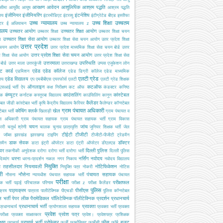
आरक्षण
आवेदन
आशुलिपिक
आश्रम पद्धति
सीमा
आयुर्वेद
आयुष
आश्रम पद्धति
इंजीनियर
इंजीनियरिंग
इंटर्नशिप
ालय
इंटरमीडिएट
इंटरव्यू
इंटीग्रेटेड बीएड
इस्तीफा
उच्च न्यायालय
उच्च शिक्षा
उच्चतम
्टर
ई अधियाचन
उच्च न्यायालय z
यालय
उच्चतर आयोग
उच्चतर शिक्षा आयोग
उच्चतर शिक्षा
उच्चतर शिक्षा चयन
उच्चतर शिक्षा सेवा आयोग
ग
उच्चतर शिक्षा सेवा चयन आयोग
उतर प्रदेश शिक्षा
उत्तर प्रदेश
 चयन आयोग
उत्तर प्रदेश माध्यमिक शिक्षा सेवा चयन बोर्ड
उत्तर
उत्तर प्रदेश शिक्षा सेवा चयन आयोग
श शिक्षा सेवा आयोग
उत्तर प्रदेश शिक्षा सेवा
उत्तरमाला
उपस्थिति
ोर्ड
उत्तर माला
उत्तरकुंजी
उत्तराखण्ड
उप्पस
एजूकेशन लोन
ट कार्ड
एडेड
एडेड कॉलेज
एडमिशन
एडेड डिग्री कॉलेज
एडेड माध्यमिक
एलटी ग्रेड
एडेड विद्यालय
ालय
एप
एमबीबीएस
एयरफोर्स
एलटी
एलटी ग्रेड शिक्षक
ऑनलाइन
कटऑफ
एसआई भर्ती
ऐप
कक्ष निरीक्षण
कट ऑफ
कंडक्टर
कनिष्ठ
कंप्यूटर
काउंसलिंग
कांस्टेबल
यक
कर्नाटक
कस्तूरबा विद्यालय
काउंसिलिंग
कानून
कैलेंडर
टेबल जीडी
कांस्टेबल भर्ती
कृषि
केंद्रीय विद्यालय
कैरियर
कैलेण्डर
कॉन्स्टेबल
ग्राम पंचायत अधिकारी
कोचिंग
क्लर्क
खेल
टेबल भर्ती
खिलाड़ी
ग्राम पंचायत व
स अधिकारी
ग्राम पंचायत सहायक
ग्राम पंचायत सहायक भर्ती
ग्राम विकास
चयन
जांच
ारी
चतुर्थ श्रेणी
चालक
चुनाव
छात्रवृत्ति
जूनियर शिक्षक भर्ती
जेल
टीईटी
टीजीटी
जॉब्स
झारखंड
झारखण्ड
टाइपिंग
टीजीटी-पीजीटी
ट्रेडमैन
डाक सेवक
डॉक्टर
समैन
डाटा इंट्री ऑपरेटर
डाटा एंट्री ऑपरेटर
डीएलएड
इवर
दिल्ली पुलिस
तकनीकी अनुदेशक
दरोगा
दरोगा भर्ती
दारोगा भर्ती
दिल्ली पुलिस
धरना
नर्सिंग
नवोदय
दिव्यांग
धरना-प्रदर्शन
नकल
नगर निकाय
नवोदय विद्यालय
नियुक्ति
ब तहसीलदार
नियमावली
नोटिफिकेशन
नियुक्ति पत्र
नोकरी
नोटिस
री
नौसेना
पंचायत सहायक
नौसना
न्यायधीश
पंचयात सहायक भर्ती
पंचायत
परीक्षा
परीक्षाफल
क भर्ती
पढ़ाई
परिचालक
परिणाम
परीक्षा z
परीक्षा कैलेंडर
पुलिस
पाठ्यक्रम
पीसीएस
क्रम
पात्रता
पालीटेक्निक
पीएचडी
पुलिस कॉन्स्टेबल
 भर्ती
पेपर लीक
पैरामेडिकल
पॉलिटेक्निक
पॉलीटेक्निक
प्रदर्शन
प्रधानचार्य
प्रधानाचार्य भर्ती
प्रवक्ता
प्रधानाचार्य
प्रयोगशाला सहायक
प्रवक्ता भर्ती
प्रवक्ता
प्रवेश
प्रवेश पत्र
परीक्षा
प्रवक्ता साक्षात्कार
प्रवेश।
प्रवेशपत्र
प्रशिक्षक
क्षण
प्राचार्य भर्ती
प्रोफेसर
फीस
बजट
प्राचार्य
फर्जी
फार्मासिस्ट
फार्मेसी
फॉर्म