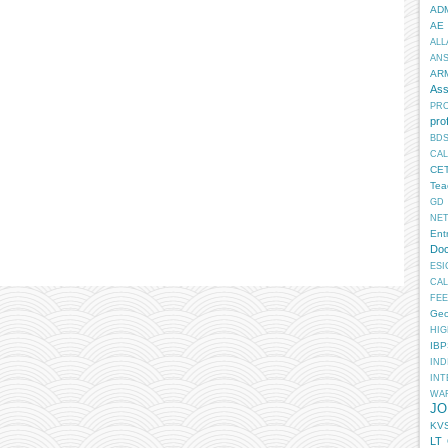
AD
AE
ALL
AN
AR
Ass
PR
pro
BD
CA
CE
Tea
GD
NE
Ent
Doc
ESI
CA
FEE
Geo
HIG
IB
IN
INT
WA
JO
KV
LT