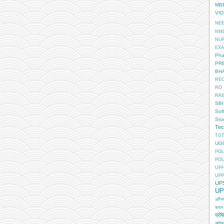
MB
VI
NE
NM
NU
EX
Pha
PR
BH
RE
RO
RR
SBI
Sof
Sto
Tec
TGT
UG
POL
POL
UP
UP
UP
UP
अग्न
चयन
प्रोफ
आंगन