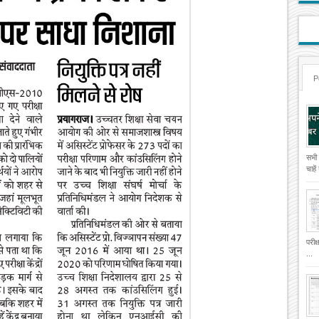
P
सभी
चाहे
परीक
...