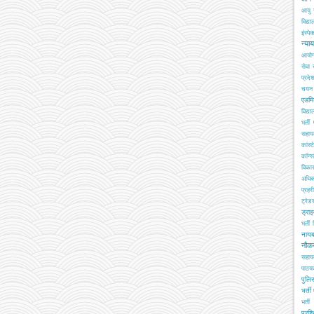
आयु 
विद्य
इंस्पेक
न्या
आयो
सेवा
प्रदे
चयन ब
एडमि
विद्य
भर्ती
सहा
कांस्
कॉन्स्
विका
अधिक
प्रहरी
ट्रेड
ड्रा
भर्ती
नाय
नौक
सहाय
पाठय
पुलिस
भर्ती
भर्ती 
प्रशि