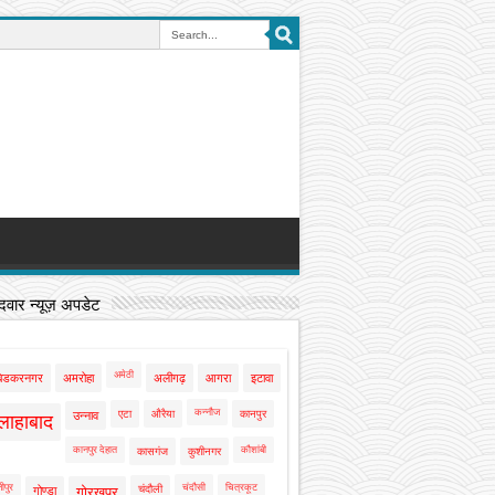
वार न्यूज़ अपडेट
अमेठी
बेडकरनगर
अमरोहा
अलीगढ़
आगरा
इटावा
कन्नौज
एटा
औरैया
कानपुर
उन्नाव
लाहाबाद
कानपुर देहात
कौशांबी
कासगंज
कुशीनगर
ीपुर
चंदौसी
चित्रकूट
चंदौली
गोण्डा
गोरखपुर