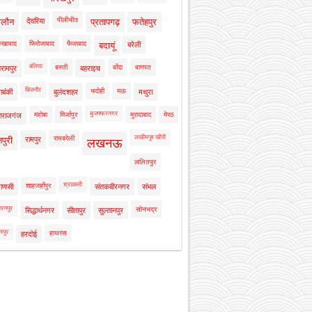
पीलीभीत
ालौन
देवरिया
प्रतापगढ़
फतेहपुर
रुखाबाद
फिरोजाबाद
फैजाबाद
बदायूं
बरेली
बलिया
बस्ती
बाँदा
बागपत
रामपुर
बहराइच
बिजनौर
भदोही
मऊ
ाबंकी
बुलंदशहर
मथुरा
मुजफ्फरनगर
महोबा
मिर्जापुर
मुरादाबाद
मेरठ
ाराजगंज
लखीमपुर खीरी
रायबरेली
नपुरी
रामपुर
लखनऊ
ललितपुर
श्रावस्ती
शाहजहाँपुर
राणसी
संतकबीरनगर
संभल
रनपुर
सोनभद्र
सिद्धार्थनगर
सीतापुर
सुल्तानपुर
रपुर
हाथरस
हरदोई