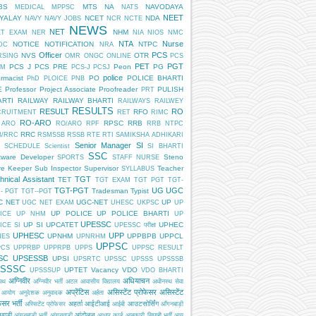
BS
MTS
NA
NAVODAYA
MEDICAL
MPPSC
NATS
NEET
DYALAY
NCET
NDA
NAVY
NAVY JOBS
NCR
NCTE
NEWS
NET
NHM
ET EXAM
NER
NIA
NIOS
NMC
NTA
Nurse
NOTICE
NOTIFICATION
NTPC
DC
NRA
Officer
PCS
NVS
OTR
RSING
OMR
ONGC
ONLINE
PCS
PET
PGT
PCS J
PCS PRE
Peon
PG
AM
PCS-J
PCSJ
police
rmacist
PO
POLICE BHARTI
PhD
PLOICE
PNB
E
Professor
Project Associate
Proofreader
PULISH
PRT
ARTI
RAILWAY
RAILWAY BHARTI
RAILWAYS
RAILWEY
RESULTS
RESULT
RO
RFO
CRUITMENT
RET
RIMC
RO-ARO
RPSC
RRB
 ARO
RO/ARO
RPF
RRB NTPC
RRC
B/RRC
RSMSSB
RSSB
RTE
RTI
SAMIKSHA ADHIKARI
Senior Manager
SI
SCHEDULE
Scientist
SI BHARTI
SSC
tware Developer
Steno
SPORTS
STAFF NURSE
re Keeper
Sub Inspector
Supervisor
Teacher
SYLLABUS
hnical Assistant
TGT
TET
TGT EXAM
TGT PGT
TGT-
TGT-PGT
UG
UGC
Tradesman
Typist
- PGT
TGT--PGT
C NET
UGC-NET
UP
UGC NET EXAM
UHESC
UKPSC
UP
UP POLICE
UP POLICE BHARTI
ICE
UP NHM
UP
UPESSC
UP SI
UPCATET
UPHEC
ICE SI
UPESSC परीक्षा
UPHESC
UPP
UPNHM
UPPBPB
UPPCL
HES
UPNRHM
UPPSC
PCS
UPPRBP
UPPRPB
UPPS
UPPSC RESULT
SC
UPSESSB
UPSI
UPSRTC
UPSSC
UPSSS
UPSSSB
SSSC
UPTET
Vacancy
VDO
UPSSSUP
VDO BHARTI
अग्निवीर
अधियाचन
िपथ
अग्निवीर भर्ती
अटल आवासीय विद्यालय
अधीनस्थ सेवा
अप्रेंटिस
असिस्टेंट प्रोफेसर
असिस्टेंट
 आयोग
अनुदेशक
अनुवादक
अर्हता
ेसर भर्ती
अहर्ता
आईटीआई
आउटसोर्सिंग
अस्सिटेंट प्रोफेसर
आईबी
आँगनबाड़ी
बाड़ी
आंदोलन
आंगनबाड़ी भर्ती
आंगनवाड़ी
आधार कार्ड
आबकारी सिपाही भर्ती
आयु