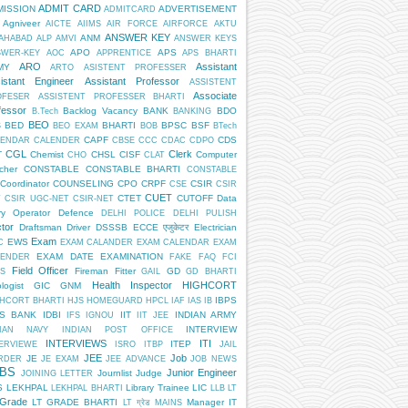
ADMIT CARD
MISSION
ADVERTISEMENT
ADMITCARD
Agniveer
AICTE
AIIMS
AIR FORCE
AIRFORCE
AKTU
ANSWER KEY
ANM
AHABAD
ALP
AMVI
ANSWER KEYS
APO
APS
SWER-KEY
AOC
APPRENTICE
APS BHARTI
ARO
Assistant
MY
ARTO
ASISTENT PROFESSER
istant Engineer
Assistant Professor
ASSISTENT
Associate
OFESER
ASSISTENT PROFESSER BHARTI
fessor
Backlog Vacancy
BANK
BDO
B.Tech
BANKING
BEO
BED
BHARTI
BPSC
BSF
S
BEO EXAM
BOB
BTech
CAPF
CDS
LENDAR
CALENDER
CBSE
CCC
CDAC
CDPO
CGL
Clerk
T
Chemist
CHSL
CISF
Computer
CHO
CLAT
cher
CONSTABLE
CONSTABLE BHARTI
CONSTABLE
Coordinator
COUNSELING
CPO
CRPF
CSIR
CSE
CSIR
CUET
CTET
CUTOFF
Data
T
CSIR UGC-NET
CSIR-NET
ry Operator
Defence
DELHI POLICE
DELHI PULISH
tor
Draftsman
Driver
DSSSB
ECCE एजुकेटर
Electrician
Exam
EWS
C
EXAM CALANDER
EXAM CALENDAR
EXAM
EXAM DATE
EXAMINATION
LENDER
FAKE
FAQ
FCI
Field Officer
Fireman
Fitter
GD
S
GAIL
GD BHARTI
Health Inspector
HIGHCORT
logist
GIC
GNM
IBPS
HCORT BHARTI
HJS
HOMEGUARD
HPCL
IAF
IAS
IB
PS BANK
IDBI
IIT
INDIAN ARMY
IFS
IGNOU
IIT JEE
INTERVIEW
DIAN NAVY
INDIAN POST OFFICE
INTERVIEWS
ITI
ITEP
ERVIEWE
ISRO
ITBP
JAIL
JEE
Job
JE
RDER
JE EXAM
JEE ADVANCE
JOB NEWS
BS
Junior Engineer
Journlist
Judge
JOINING LETTER
S
LEKHPAL
Library Trainee
LIC
LEKHPAL BHARTI
LLB
LT
 Grade
LT GRADE BHARTI
Manager IT
LT ग्रेड
MAINS