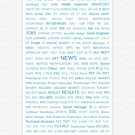
Health Inspector
HIGHCORT
Geologist
GIC
GNM
IBPS
HIGHCORT BHARTI
HJS
HOMEGUARD
HPCL
IAF
IAS
IB
IBPS BANK
IDBI
IIT
INDIAN ARMY
IFS
IGNOU
IIT JEE
INTERVIEW
INDIAN NAVY
INDIAN POST OFFICE
INTERVIEWS
ITI
ITEP
INTERVIEWE
ISRO
ITBP
JAIL
JEE
Job
JE
WARDER
JE EXAM
JEE ADVANCE
JOB NEWS
JOBS
Junior Engineer
Journlist
Judge
JOINING LETTER
KVS
LEKHPAL
Library Trainee
LIC
LEKHPAL BHARTI
LLB
LT
LT Grade
LT GRADE BHARTI
Manager IT
LT ग्रेड
MAINS
MBBS
MTS
NA
NAVODAYA
MEDICAL
MPPSC
NATS
NEET
VIDYALAY
NCET
NDA
NAVY
NAVY JOBS
NCR
NCTE
NEWS
NET
NHM
NEET EXAM
NER
NIA
NIOS
NMC
NTA
Nurse
NOTICE
NOTIFICATION
NTPC
NMDC
NRA
Officer
PCS
NVS
OTR
NURSING
OMR
ONGC
ONLINE
PCS
PET
PGT
PCS J
PCS PRE
Peon
PG
EXAM
PCS-J
PCSJ
police
Pharmacist
PO
POLICE BHARTI
PhD
PLOICE
PNB
PRE
Professor
Project Associate
Proofreader
PULISH
PRT
BHARTI
RAILWAY
RAILWAY BHARTI
RAILWAYS
RAILWEY
RESULTS
RESULT
RO
RFO
RECRUITMENT
RET
RIMC
RO-ARO
RPSC
RRB
RO ARO
RO/ARO
RPF
RRB NTPC
RRC
RRB/RRC
RSMSSB
RSSB
RTE
RTI
SAMIKSHA ADHIKARI
Senior Manager
SI
SBI
SCHEDULE
Scientist
SI BHARTI
SSC
Software Developer
Steno
SPORTS
STAFF NURSE
Store Keeper
Sub Inspector
Supervisor
Teacher
SYLLABUS
Technical Assistant
TGT
TET
TGT EXAM
TGT PGT
TGT-
TGT-PGT
UG
UGC
Tradesman
Typist
TGT- PGT
TGT--PGT
UGC NET
UGC-NET
UP
UGC NET EXAM
UHESC
UKPSC
UP