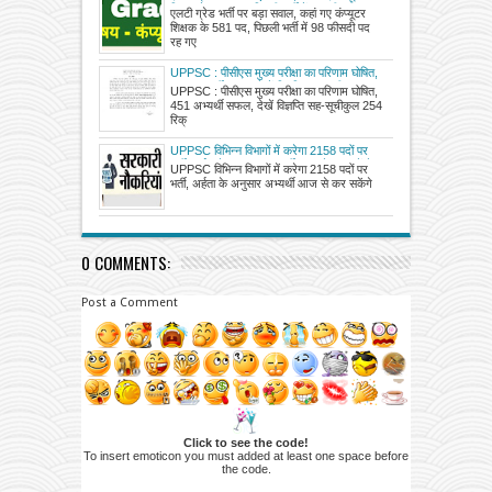
शिक्षक के 581 पद, पिछली भर्ती में 98 फीसदी पद
एलटी ग्रेड भर्ती पर बड़ा सवाल, कहां गए कंप्यूटर
रह गए थे खाली, इसके बाद भी घट गई पदों की संख्या
शिक्षक के 581 पद, पिछली भर्ती में 98 फीसदी पद
रह गए
UPPSC : पीसीएस मुख्य परीक्षा का परिणाम घोषित,
451 अभ्यर्थी सफल, देखें विज्ञप्ति सह-सूची
UPPSC : पीसीएस मुख्य परीक्षा का परिणाम घोषित,
451 अभ्यर्थी सफल, देखें विज्ञप्ति सह-सूचीकुल 254
रिक्
UPPSC विभिन्न विभागों में करेगा 2158 पदों पर
भर्ती, अर्हता के अनुसार अभ्यर्थी आज से कर सकेंगे
UPPSC विभिन्न विभागों में करेगा 2158 पदों पर
ओटीआर आधारित ऑनलाइन आवेदन
भर्ती, अर्हता के अनुसार अभ्यर्थी आज से कर सकेंगे
0 COMMENTS:
Post a Comment
Click to see the code!
To insert emoticon you must added at least one space before
the code.