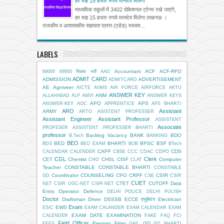
हर माह 15 हजार रुपये मानदेय मिलेगा
माध्यमिक स्कूलों में 3402 वोकेशनल ट्रेनर रखे जाएंगे,
हर माह 15 हजार रुपये मानदेय मिलेगा लखनऊ ।
राजकीय व आशासकीय सहायता प्राप्त (एडेड) माध्यम...
LABELS
Accountant
ACF
ACF-RFO
69000
69000 शिक्षक भर्ती
AAO
ADMIT CARD
ADMISSION
ADVERTISEMENT
ADMITCARD
AE
Agniveer
AICTE
AIIMS
AIR FORCE
AIRFORCE
AKTU
ANSWER KEY
ANM
ALLAHABAD
ALP
AMVI
ANSWER KEYS
APO
APS
ANSWER-KEY
AOC
APPRENTICE
APS BHARTI
ARO
Assistant
ARMY
ARTO
ASISTENT PROFESSER
Assistant Engineer
Assistant Professor
ASSISTENT
Associate
PROFESER
ASSISTENT PROFESSER BHARTI
professor
Backlog Vacancy
BANK
BDO
B.Tech
BANKING
BEO
BED
BHARTI
BPSC
BSF
BDS
BEO EXAM
BOB
BTech
CAPF
CDS
CALENDAR
CALENDER
CBSE
CCC
CDAC
CDPO
CGL
Clerk
CET
Chemist
CHSL
CISF
Computer
CHO
CLAT
Teacher
CONSTABLE
CONSTABLE BHARTI
CONSTABLE
Coordinator
COUNSELING
CPO
CRPF
CSIR
GD
CSE
CSIR
CUET
CTET
CUTOFF
Data
NET
CSIR UGC-NET
CSIR-NET
Entry Operator
Defence
DELHI POLICE
DELHI PULISH
Doctor
Draftsman
Driver
DSSSB
ECCE एजुकेटर
Electrician
Exam
EWS
ESIC
EXAM CALANDER
EXAM CALENDAR
EXAM
EXAM DATE
EXAMINATION
CALENDER
FAKE
FAQ
FCI
Field Officer
Fireman
Fitter
GD
FEES
GAIL
GD BHARTI