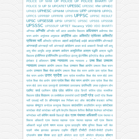
UP POLICE
UP POLICE BHARTI
POLICE
UP NHM
UP
UPESSC
UP SI
UPCATET
UPHEC
POLICE SI
UPESSC परीक्षा
UPHESC
UPP
UPNHM
UPPBPB
UPPCL
UPHES
UPNRHM
UPPSC
UPPCS
UPPRBP
UPPRPB
UPPS
UPPSC RESULT
UPSC
UPSESSB
UPSI
UPSRTC
UPSSC
UPSSS
UPSSSB
UPSSSC
UPTET
Vacancy
VDO
UPSSSUP
VDO BHARTI
अग्निवीर
अधियाचन
अग्निपथ
अग्निवीर भर्ती
अटल आवासीय विद्यालय
अधीनस्थ सेवा
अप्रेंटिस
असिस्टेंट प्रोफेसर
असिस्टेंट
चयन आयोग
अनुदेशक
अनुवादक
अर्हता
प्रोफेसर भर्ती
अहर्ता
आईटीआई
आउटसोर्सिंग
अस्सिटेंट प्रोफेसर
आईबी
आँगनबाड़ी
आंगनबाड़ी
आंदोलन
आंगनबाड़ी भर्ती
आंगनवाड़ी
आधार कार्ड
आबकारी सिपाही भर्ती
आयु
आरक्षण
आवेदन
आशुलिपिक
आश्रम पद्धति
आयु सीमा
आयुर्वेद
आयुष
आश्रम पद्धति
इंजीनियर
इंजीनियरिंग
इंटर्नशिप
विद्यालय
इंटरमीडिएट
इंटरव्यू
इंटीग्रेटेड बीएड
इस्तीफा
उच्च न्यायालय
उच्च शिक्षा
उच्चतम
इंस्पेक्टर
ई अधियाचन
उच्च न्यायालय z
न्यायालय
उच्चतर आयोग
उच्चतर शिक्षा आयोग
उच्चतर शिक्षा
उच्चतर शिक्षा चयन
उच्चतर शिक्षा सेवा आयोग
आयोग
उच्चतर शिक्षा सेवा चयन आयोग
उतर प्रदेश शिक्षा
उत्तर प्रदेश
सेवा चयन आयोग
उत्तर प्रदेश माध्यमिक शिक्षा सेवा चयन बोर्ड
उत्तर
उत्तर प्रदेश शिक्षा सेवा चयन आयोग
प्रदेश शिक्षा सेवा आयोग
उत्तर प्रदेश शिक्षा सेवा
उत्तरमाला
उपस्थिति
चयन बोर्ड
उत्तर माला
उत्तरकुंजी
उत्तराखण्ड
उप्पस
एजूकेशन लोन
एडमिट कार्ड
एडेड
एडेड कॉलेज
एडमिशन
एडेड डिग्री कॉलेज
एडेड माध्यमिक
एलटी ग्रेड
एडेड विद्यालय
विद्यालय
एप
एमबीबीएस
एयरफोर्स
एलटी
एलटी ग्रेड शिक्षक
ऑनलाइन
कटऑफ
भर्ती
एसआई भर्ती
ऐप
कक्ष निरीक्षण
कट ऑफ
कंडक्टर
कनिष्ठ
कंप्यूटर
काउंसलिंग
कांस्टेबल
सहायक
कर्नाटक
कस्तूरबा विद्यालय
काउंसिलिंग
कानून
कैलेंडर
कांस्टेबल जीडी
कांस्टेबल भर्ती
कृषि
केंद्रीय विद्यालय
कैरियर
कैलेण्डर
कॉन्स्टेबल
ग्राम पंचायत अधिकारी
कोचिंग
क्लर्क
खेल
कॉन्स्टेबल भर्ती
खिलाड़ी
ग्राम पंचायत व
विकास अधिकारी
ग्राम पंचायत सहायक
ग्राम पंचायत सहायक भर्ती
ग्राम विकास
चयन
जांच
अधिकारी
चतुर्थ श्रेणी
चालक
चुनाव
छात्रवृत्ति
जूनियर शिक्षक भर्ती
जेल
टीईटी
टीजीटी
प्रहरी
जॉब्स
झारखंड
झारखण्ड
टाइपिंग
टीजीटी-पीजीटी
ट्रेडमैन
डाक सेवक
डॉक्टर
ट्रेडसमैन
डाटा इंट्री ऑपरेटर
डाटा एंट्री ऑपरेटर
डीएलएड