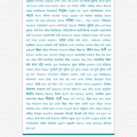
ड्राइवर
दिल्ली पुलिस
तकनीकी अनुदेशक
दरोगा
दरोगा भर्ती
दारोगा भर्ती
दिल्ली पुलिस
धरना
नर्सिंग
नवोदय
भर्ती
दिव्यांग
धरना-प्रदर्शन
नकल
नगर निकाय
नवोदय विद्यालय
नियुक्ति
नायब तहसीलदार
नियमावली
नोटिफिकेशन
नियुक्ति पत्र
नोकरी
नोटिस
नौकरी
नौसेना
पंचायत सहायक
नौसना
न्यायधीश
पंचयात सहायक भर्ती
पंचायत
परीक्षा
परीक्षाफल
सहायक भर्ती
पढ़ाई
परिचालक
परिणाम
परीक्षा z
परीक्षा कैलेंडर
पुलिस
पाठ्यक्रम
पीसीएस
पाठयक्रम
पात्रता
पालीटेक्निक
पीएचडी
पुलिस कॉन्स्टेबल
पुलिस भर्ती
पेपर लीक
पैरामेडिकल
पॉलिटेक्निक
पॉलीटेक्निक
प्रदर्शन
प्रधानचार्य
भर्ती
प्रधानाचार्य भर्ती
प्रवक्ता
प्रधानाचार्य
प्रयोगशाला सहायक
प्रवक्ता भर्ती
प्रवक्ता
प्रवेश
प्रवेश पत्र
भर्ती परीक्षा
प्रवक्ता साक्षात्कार
प्रवेश।
प्रवेशपत्र
प्रशिक्षक
प्रशिक्षण
प्राचार्य भर्ती
प्रोफेसर
फीस
बजट
प्राचार्य
फर्जी
फार्मासिस्ट
फार्मेसी
फॉर्म
भर्ती
बिहार
बैंकिंग
बीएड
बेरोजगार
बेसिक शिक्षा
बैठक
बर्खास्तगी
बेरोजगारी
बैंक
भर्ती
मजदूर
मध्यप्रदेश
कैलेण्डर
भारतीय डाक
भ्रष्टाचार
मदरसा
मध्यमिक शिक्षा सेवा चयन
मांग
माध्यमिक शिक्षा
माध्यमिक
माध्यमिक शिक्षा
बोर्ड
महिला
माध्यमिक शिक्षा विभाग
सेवा चयन बोर्ड
मानदेय
मुख्य सेविका
मेडिकल
मुक्त विश्वविद्यालय
मूल्यांकन
मेट्रो
यूजीसी
यूपी पुलिस
यूपी पुलिस भर्ती
मेडिकल विभाग
मोबाइल
यूपी पुलिस एसआई भर्ती
रसोइया
यूपी बोर्ड
रजिस्ट्रार
रजिस्ट्रेशन
राजकीय
राजर्षि टंडन मुक्त विश्वविद्यालय
राजस्थान
रिजल्ट
रिजल्ट्स
राजस्व परिषद
राज्य शिक्षा सेवा चयन आयोग
रेडियो
रेलवे
रोजगार
लिपिक
ऑपरेटर
रेलवे भर्ती
रैंकिंग
रैली
रो-ARO
रोडवेज
लाइब्रेरियन
लेखपाल
लेखपाल भर्ती
वन दरोगा
वायुसेना
लेखपालज भर्ती
वन रक्षक
वरिष्ठ प्रवक्ता
विज्ञप्ति
विज्ञापन
विरोध
शारीरिक दक्षता
विद्यालय
वेटनरी
वेतन
वेतनमान
वैज्ञानिक
शिक्षक भर्ती
शासनादेश
शिक्षक
शिक्षा
शिक्षक भर्ती UPPSC
शिक्षा चयन आयोग
शिक्षा सेवा चयन आयोग
शिक्षा निदेशालय
शिक्षा सेवा आयोग
शुल्क
शैक्षिक योग्यता
सत्यापन
सर्कुलर
समय सारिणी
समाज कल्याण
सरकारी नौकरी
सर्वेयर
सर्वोदय विद्यालय
संविदा
संस्कृत
साक्षात्कार
सिपाही
सिपाही भर्ती
सहकारिता
सिविल जज
सूचना का
सेना
सेना भर्ती
सैनिक स्कूल
स्टाफ नर्स
अधिकार
सेवायोजन
स्कूल
स्क्रीनिंग
स्टाइपेंड
स्टेनोग्राफर
स्वीपर
हरियाणा
हाईकोर्ट
होमगार्ड
हाइकोर्ट
हिमांचल प्रदेश
हेल्पलाइन
होमगार्ड्स