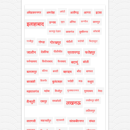
अमेठी
अंबेडकरनगर
अमरोहा
अलीगढ़
आगरा
इटावा
कन्नौज
एटा
औरैया
कानपुर
उन्नाव
इलाहाबाद
कानपुर देहात
कौशांबी
कासगंज
कुशीनगर
गाजीपुर
चंदौसी
चित्रकूट
चंदौली
गोण्डा
गोरखपुर
पीलीभीत
जालौन
देवरिया
प्रतापगढ़
फतेहपुर
फर्रुखाबाद
फिरोजाबाद
फैजाबाद
बदायूं
बरेली
बलिया
बस्ती
बाँदा
बागपत
बलरामपुर
बहराइच
बिजनौर
भदोही
मऊ
बाराबंकी
बुलंदशहर
मथुरा
मुजफ्फरनगर
महोबा
मिर्जापुर
मुरादाबाद
मेरठ
महाराजगंज
लखीमपुर खीरी
रायबरेली
मैनपुरी
रामपुर
लखनऊ
ललितपुर
श्रावस्ती
शाहजहाँपुर
वाराणसी
संतकबीरनगर
संभल