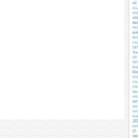
AE
ALL
AN
AR
Ass
PR
pro
BD
CA
CE
Tea
GD
NE
Ent
Doc
ESI
CA
FEE
Geo
HIG
IB
IN
INT
WA
JO
KV
LT
MB