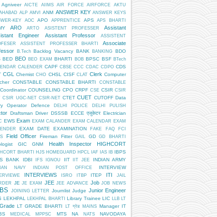
Agniveer
AICTE
AIIMS
AIR FORCE
AIRFORCE
AKTU
ANSWER KEY
ANM
AHABAD
ALP
AMVI
ANSWER KEYS
APO
APS
SWER-KEY
AOC
APPRENTICE
APS BHARTI
ARO
Assistant
MY
ARTO
ASISTENT PROFESSER
istant Engineer
Assistant Professor
ASSISTENT
Associate
OFESER
ASSISTENT PROFESSER BHARTI
fessor
Backlog Vacancy
BANK
BDO
B.Tech
BANKING
BEO
BED
BHARTI
BPSC
BSF
S
BEO EXAM
BOB
BTech
CAPF
CDS
LENDAR
CALENDER
CBSE
CCC
CDAC
CDPO
CGL
Clerk
T
Chemist
CHSL
CISF
Computer
CHO
CLAT
cher
CONSTABLE
CONSTABLE BHARTI
CONSTABLE
Coordinator
COUNSELING
CPO
CRPF
CSIR
CSE
CSIR
CUET
CTET
CUTOFF
Data
T
CSIR UGC-NET
CSIR-NET
ry Operator
Defence
DELHI POLICE
DELHI PULISH
tor
Draftsman
Driver
DSSSB
ECCE एजुकेटर
Electrician
Exam
EWS
C
EXAM CALANDER
EXAM CALENDAR
EXAM
EXAM DATE
EXAMINATION
LENDER
FAKE
FAQ
FCI
Field Officer
Fireman
Fitter
GD
S
GAIL
GD BHARTI
Health Inspector
HIGHCORT
logist
GIC
GNM
IBPS
HCORT BHARTI
HJS
HOMEGUARD
HPCL
IAF
IAS
IB
PS BANK
IDBI
IIT
INDIAN ARMY
IFS
IGNOU
IIT JEE
INTERVIEW
DIAN NAVY
INDIAN POST OFFICE
INTERVIEWS
ITI
ITEP
ERVIEWE
ISRO
ITBP
JAIL
JEE
Job
JE
RDER
JE EXAM
JEE ADVANCE
JOB NEWS
BS
Junior Engineer
Journlist
Judge
JOINING LETTER
S
LEKHPAL
Library Trainee
LIC
LEKHPAL BHARTI
LLB
LT
 Grade
LT GRADE BHARTI
Manager IT
LT ग्रेड
MAINS
BS
MTS
NA
NAVODAYA
MEDICAL
MPPSC
NATS