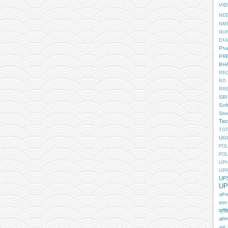
VI
NE
NM
NU
EX
Pha
PR
BH
RE
RO
RR
SBI
Sof
Sto
Tec
TGT
UG
POL
POL
UP
UP
UP
UP
अग्न
चयन
प्रोफ
आंगन
आयु 