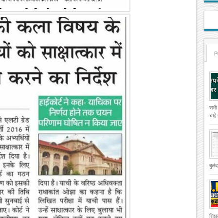
P
सभी
चाहे
बुलं
शिक्