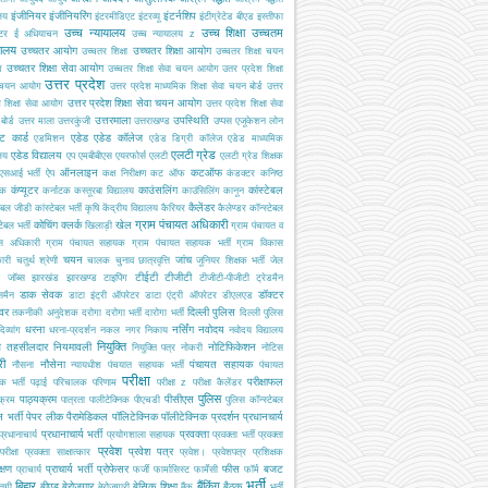
इंजीनियर
इंजीनियरिंग
इंटर्नशिप
ालय
इंटरमीडिएट
इंटरव्यू
इंटीग्रेटेड बीएड
इस्तीफा
उच्च न्यायालय
उच्च शिक्षा
उच्चतम
्टर
ई अधियाचन
उच्च न्यायालय z
यालय
उच्चतर आयोग
उच्चतर शिक्षा आयोग
उच्चतर शिक्षा
उच्चतर शिक्षा चयन
उच्चतर शिक्षा सेवा आयोग
ग
उच्चतर शिक्षा सेवा चयन आयोग
उतर प्रदेश शिक्षा
उत्तर प्रदेश
 चयन आयोग
उत्तर प्रदेश माध्यमिक शिक्षा सेवा चयन बोर्ड
उत्तर
उत्तर प्रदेश शिक्षा सेवा चयन आयोग
श शिक्षा सेवा आयोग
उत्तर प्रदेश शिक्षा सेवा
उत्तरमाला
उपस्थिति
ोर्ड
उत्तर माला
उत्तरकुंजी
उत्तराखण्ड
उप्पस
एजूकेशन लोन
ट कार्ड
एडेड
एडेड कॉलेज
एडमिशन
एडेड डिग्री कॉलेज
एडेड माध्यमिक
एलटी ग्रेड
एडेड विद्यालय
ालय
एप
एमबीबीएस
एयरफोर्स
एलटी
एलटी ग्रेड शिक्षक
ऑनलाइन
कटऑफ
एसआई भर्ती
ऐप
कक्ष निरीक्षण
कट ऑफ
कंडक्टर
कनिष्ठ
कंप्यूटर
काउंसलिंग
कांस्टेबल
यक
कर्नाटक
कस्तूरबा विद्यालय
काउंसिलिंग
कानून
कैलेंडर
टेबल जीडी
कांस्टेबल भर्ती
कृषि
केंद्रीय विद्यालय
कैरियर
कैलेण्डर
कॉन्स्टेबल
ग्राम पंचायत अधिकारी
कोचिंग
क्लर्क
खेल
टेबल भर्ती
खिलाड़ी
ग्राम पंचायत व
स अधिकारी
ग्राम पंचायत सहायक
ग्राम पंचायत सहायक भर्ती
ग्राम विकास
चयन
जांच
ारी
चतुर्थ श्रेणी
चालक
चुनाव
छात्रवृत्ति
जूनियर शिक्षक भर्ती
जेल
टीईटी
टीजीटी
जॉब्स
झारखंड
झारखण्ड
टाइपिंग
टीजीटी-पीजीटी
ट्रेडमैन
डाक सेवक
डॉक्टर
समैन
डाटा इंट्री ऑपरेटर
डाटा एंट्री ऑपरेटर
डीएलएड
इवर
दिल्ली पुलिस
तकनीकी अनुदेशक
दरोगा
दरोगा भर्ती
दारोगा भर्ती
दिल्ली पुलिस
धरना
नर्सिंग
नवोदय
दिव्यांग
धरना-प्रदर्शन
नकल
नगर निकाय
नवोदय विद्यालय
नियुक्ति
ब तहसीलदार
नियमावली
नोटिफिकेशन
नियुक्ति पत्र
नोकरी
नोटिस
री
नौसेना
पंचायत सहायक
नौसना
न्यायधीश
पंचयात सहायक भर्ती
पंचायत
परीक्षा
परीक्षाफल
क भर्ती
पढ़ाई
परिचालक
परिणाम
परीक्षा z
परीक्षा कैलेंडर
पुलिस
पाठ्यक्रम
पीसीएस
क्रम
पात्रता
पालीटेक्निक
पीएचडी
पुलिस कॉन्स्टेबल
 भर्ती
पेपर लीक
पैरामेडिकल
पॉलिटेक्निक
पॉलीटेक्निक
प्रदर्शन
प्रधानचार्य
प्रधानाचार्य भर्ती
प्रवक्ता
प्रधानाचार्य
प्रयोगशाला सहायक
प्रवक्ता भर्ती
प्रवक्ता
प्रवेश
प्रवेश पत्र
परीक्षा
प्रवक्ता साक्षात्कार
प्रवेश।
प्रवेशपत्र
प्रशिक्षक
क्षण
प्राचार्य भर्ती
प्रोफेसर
फीस
बजट
प्राचार्य
फर्जी
फार्मासिस्ट
फार्मेसी
फॉर्म
भर्ती
बिहार
बैंकिंग
बीएड
बेरोजगार
बेसिक शिक्षा
बैठक
्तगी
बेरोजगारी
बैंक
भर्ती