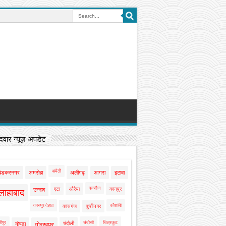
वार न्यूज़ अपडेट
अमेठी
बेडकरनगर
अमरोहा
अलीगढ़
आगरा
इटावा
कन्नौज
एटा
औरैया
कानपुर
उन्नाव
लाहाबाद
कानपुर देहात
कौशांबी
कासगंज
कुशीनगर
ीपुर
चंदौसी
चित्रकूट
चंदौली
गोण्डा
गोरखपुर