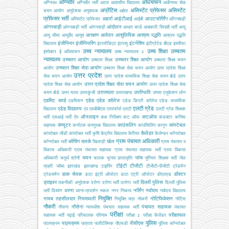
अग्निवीर
अधियाचन
अग्निपथ
अग्निवीर भर्ती
अटल आवासीय विद्यालय
अधीनस्थ सेवा
अप्रेंटिस
असिस्टेंट प्रोफेसर
असिस्टेंट
चयन आयोग
अनुदेशक
अनुवादक
अर्हता
प्रोफेसर भर्ती
अहर्ता
आईटीआई
आउटसोर्सिंग
अस्सिटेंट प्रोफेसर
आईबी
आँगनबाड़ी
आंगनबाड़ी
आंदोलन
आंगनबाड़ी भर्ती
आंगनवाड़ी
आधार कार्ड
आबकारी सिपाही भर्ती
आयु
आरक्षण
आवेदन
आशुलिपिक
आश्रम पद्धति
आयु सीमा
आयुर्वेद
आयुष
आश्रम पद्धति
इंजीनियर
इंजीनियरिंग
इंटर्नशिप
विद्यालय
इंटरमीडिएट
इंटरव्यू
इंटीग्रेटेड बीएड
इस्तीफा
उच्च न्यायालय
उच्च शिक्षा
उच्चतम
इंस्पेक्टर
ई अधियाचन
उच्च न्यायालय z
न्यायालय
उच्चतर आयोग
उच्चतर शिक्षा आयोग
उच्चतर शिक्षा
उच्चतर शिक्षा चयन
उच्चतर शिक्षा सेवा आयोग
आयोग
उच्चतर शिक्षा सेवा चयन आयोग
उतर प्रदेश शिक्षा
उत्तर प्रदेश
सेवा चयन आयोग
उत्तर प्रदेश माध्यमिक शिक्षा सेवा चयन बोर्ड
उत्तर
उत्तर प्रदेश शिक्षा सेवा चयन आयोग
प्रदेश शिक्षा सेवा आयोग
उत्तर प्रदेश शिक्षा सेवा
उत्तरमाला
उपस्थिति
चयन बोर्ड
उत्तर माला
उत्तरकुंजी
उत्तराखण्ड
उप्पस
एजूकेशन लोन
एडमिट कार्ड
एडेड
एडेड कॉलेज
एडमिशन
एडेड डिग्री कॉलेज
एडेड माध्यमिक
एलटी ग्रेड
एडेड विद्यालय
विद्यालय
एप
एमबीबीएस
एयरफोर्स
एलटी
एलटी ग्रेड शिक्षक
ऑनलाइन
कटऑफ
भर्ती
एसआई भर्ती
ऐप
कक्ष निरीक्षण
कट ऑफ
कंडक्टर
कनिष्ठ
कंप्यूटर
काउंसलिंग
कांस्टेबल
सहायक
कर्नाटक
कस्तूरबा विद्यालय
काउंसिलिंग
कानून
कैलेंडर
कांस्टेबल जीडी
कांस्टेबल भर्ती
कृषि
केंद्रीय विद्यालय
कैरियर
कैलेण्डर
कॉन्स्टेबल
ग्राम पंचायत अधिकारी
कोचिंग
क्लर्क
खेल
कॉन्स्टेबल भर्ती
खिलाड़ी
ग्राम पंचायत व
विकास अधिकारी
ग्राम पंचायत सहायक
ग्राम पंचायत सहायक भर्ती
ग्राम विकास
चयन
जांच
अधिकारी
चतुर्थ श्रेणी
चालक
चुनाव
छात्रवृत्ति
जूनियर शिक्षक भर्ती
जेल
टीईटी
टीजीटी
प्रहरी
जॉब्स
झारखंड
झारखण्ड
टाइपिंग
टीजीटी-पीजीटी
ट्रेडमैन
डाक सेवक
डॉक्टर
ट्रेडसमैन
डाटा इंट्री ऑपरेटर
डाटा एंट्री ऑपरेटर
डीएलएड
ड्राइवर
दिल्ली पुलिस
तकनीकी अनुदेशक
दरोगा
दरोगा भर्ती
दारोगा भर्ती
दिल्ली पुलिस
धरना
नर्सिंग
नवोदय
भर्ती
दिव्यांग
धरना-प्रदर्शन
नकल
नगर निकाय
नवोदय विद्यालय
नियुक्ति
नायब तहसीलदार
नियमावली
नोटिफिकेशन
नियुक्ति पत्र
नोकरी
नोटिस
नौकरी
नौसेना
पंचायत सहायक
नौसना
न्यायधीश
पंचयात सहायक भर्ती
पंचायत
परीक्षा
परीक्षाफल
सहायक भर्ती
पढ़ाई
परिचालक
परिणाम
परीक्षा z
परीक्षा कैलेंडर
पुलिस
पाठ्यक्रम
पीसीएस
पाठयक्रम
पात्रता
पालीटेक्निक
पीएचडी
पुलिस कॉन्स्टेबल