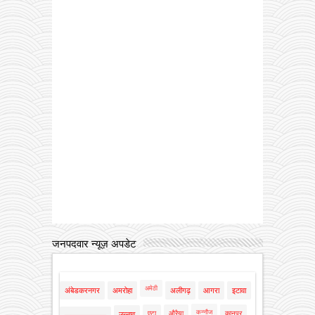
जनपदवार न्यूज़ अपडेट
अमेठी
अंबेडकरनगर
अमरोहा
अलीगढ़
आगरा
इटावा
कन्नौज
एटा
औरैया
कानपुर
उन्नाव