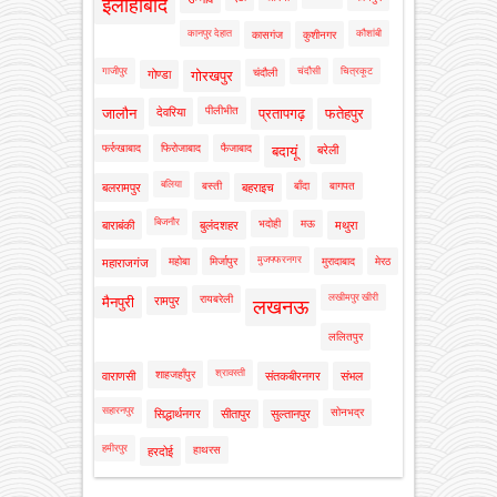
इलाहाबाद
कानपुर देहात
कौशांबी
कासगंज
कुशीनगर
गाजीपुर
चंदौसी
चित्रकूट
चंदौली
गोण्डा
गोरखपुर
पीलीभीत
जालौन
देवरिया
प्रतापगढ़
फतेहपुर
फर्रुखाबाद
फिरोजाबाद
फैजाबाद
बदायूं
बरेली
बलिया
बस्ती
बाँदा
बागपत
बलरामपुर
बहराइच
बिजनौर
भदोही
मऊ
बाराबंकी
बुलंदशहर
मथुरा
मुजफ्फरनगर
महोबा
मिर्जापुर
मुरादाबाद
मेरठ
महाराजगंज
लखीमपुर खीरी
रायबरेली
मैनपुरी
रामपुर
लखनऊ
ललितपुर
श्रावस्ती
शाहजहाँपुर
वाराणसी
संतकबीरनगर
संभल
सहारनपुर
सोनभद्र
सिद्धार्थनगर
सीतापुर
सुल्तानपुर
हमीरपुर
हाथरस
हरदोई