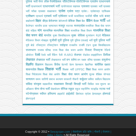
पुलिस भर्ती
पेपर लीक
पैरामेडिकल
पॉलिटेक्निक
पॉलीटेक्निक
प्रदर्शन
प्रधानचार्य
भर्ती
प्रधानाचार्य भर्ती
प्रवक्ता
प्रधानाचार्य
प्रयोगशाला सहायक
प्रवक्ता भर्ती
प्रवक्ता
प्रवेश
प्रवेश पत्र
भर्ती परीक्षा
प्रवक्ता साक्षात्कार
प्रवेश।
प्रवेशपत्र
प्रशिक्षक
प्रशिक्षण
प्राचार्य भर्ती
प्रोफेसर
फीस
बजट
प्राचार्य
फर्जी
फार्मासिस्ट
फार्मेसी
फॉर्म
भर्ती
बिहार
बैंकिंग
बीएड
बेरोजगार
बेसिक शिक्षा
बैठक
बर्खास्तगी
बेरोजगारी
बैंक
भर्ती
मजदूर
मध्यप्रदेश
कैलेण्डर
भारतीय डाक
भ्रष्टाचार
मदरसा
मध्यमिक शिक्षा सेवा चयन
मांग
माध्यमिक शिक्षा
माध्यमिक
माध्यमिक शिक्षा
बोर्ड
महिला
माध्यमिक शिक्षा विभाग
सेवा चयन बोर्ड
मानदेय
मुख्य सेविका
मेडिकल
मुक्त विश्वविद्यालय
मूल्यांकन
मेट्रो
यूजीसी
यूपी पुलिस
यूपी पुलिस भर्ती
मेडिकल विभाग
मोबाइल
यूपी पुलिस एसआई भर्ती
रसोइया
यूपी बोर्ड
रजिस्ट्रार
रजिस्ट्रेशन
राजकीय
राजर्षि टंडन मुक्त विश्वविद्यालय
राजस्थान
रिजल्ट
रिजल्ट्स
राजस्व परिषद
राज्य शिक्षा सेवा चयन आयोग
रेडियो
रेलवे
रोजगार
लिपिक
ऑपरेटर
रेलवे भर्ती
रैंकिंग
रैली
रो-ARO
रोडवेज
लाइब्रेरियन
लेखपाल
लेखपाल भर्ती
वन दरोगा
वायुसेना
लेखपालज भर्ती
वन रक्षक
वरिष्ठ प्रवक्ता
विज्ञप्ति
विज्ञापन
विरोध
शारीरिक दक्षता
विद्यालय
वेटनरी
वेतन
वेतनमान
वैज्ञानिक
शिक्षक भर्ती
शासनादेश
शिक्षक
शिक्षा
शिक्षक भर्ती UPPSC
शिक्षा चयन आयोग
शिक्षा सेवा चयन आयोग
शिक्षा निदेशालय
शिक्षा सेवा आयोग
शुल्क
शैक्षिक योग्यता
सत्यापन
सर्कुलर
समय सारिणी
समाज कल्याण
सरकारी नौकरी
सर्वेयर
सर्वोदय विद्यालय
संविदा
संस्कृत
साक्षात्कार
सिपाही
सिपाही भर्ती
सहकारिता
सिविल जज
सूचना का
सेना
सेना भर्ती
सैनिक स्कूल
स्टाफ नर्स
अधिकार
सेवायोजन
स्कूल
स्क्रीनिंग
स्टाइपेंड
स्टेनोग्राफर
स्वीपर
हरियाणा
हाईकोर्ट
होमगार्ड
हाइकोर्ट
हिमांचल प्रदेश
हेल्पलाइन
होमगार्ड्स
Copyright © 2012 •
Sewayojan.com | सेवायोजन डॉट कॉम | नौकरी | रोजगार |
Jobs | Alerts
• All Right Reserved