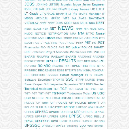
WARDER
JE EXAM
JEE ADVANCE
JOB NEWS
JOBS
Junior Engineer
Journlist
Judge
JOINING LETTER
KVS
LEKHPAL
Library Trainee
LIC
LEKHPAL BHARTI
LLB
LT
LT Grade
LT GRADE BHARTI
Manager IT
LT ग्रेड
MAINS
MBBS
MTS
NA
NAVODAYA
MEDICAL
MPPSC
NATS
NEET
VIDYALAY
NCET
NDA
NAVY
NAVY JOBS
NCR
NCTE
NEWS
NET
NHM
NEET EXAM
NER
NIA
NIOS
NMC
NTA
Nurse
NOTICE
NOTIFICATION
NTPC
NMDC
NRA
Officer
PCS
NVS
OTR
NURSING
OMR
ONGC
ONLINE
PCS
PET
PGT
PCS J
PCS PRE
Peon
PG
EXAM
PCS-J
PCSJ
police
Pharmacist
PO
POLICE BHARTI
PhD
PLOICE
PNB
PRE
Professor
Project Associate
Proofreader
PULISH
PRT
BHARTI
RAILWAY
RAILWAY BHARTI
RAILWAYS
RAILWEY
RESULTS
RESULT
RO
RFO
RECRUITMENT
RET
RIMC
RO-ARO
RPSC
RRB
RO ARO
RO/ARO
RPF
RRB NTPC
RRC
RRB/RRC
RSMSSB
RSSB
RTE
RTI
SAMIKSHA ADHIKARI
Senior Manager
SI
SBI
SCHEDULE
Scientist
SI BHARTI
SSC
Software Developer
Steno
SPORTS
STAFF NURSE
Store Keeper
Sub Inspector
Supervisor
Teacher
SYLLABUS
Technical Assistant
TGT
TET
TGT EXAM
TGT PGT
TGT-
TGT-PGT
UG
UGC
Tradesman
Typist
TGT- PGT
TGT--PGT
UGC NET
UGC-NET
UP
UGC NET EXAM
UHESC
UKPSC
UP
UP POLICE
UP POLICE BHARTI
POLICE
UP NHM
UP
UPESSC
UP SI
UPCATET
UPHEC
POLICE SI
UPESSC परीक्षा
UPHESC
UPP
UPNHM
UPPBPB
UPPCL
UPHES
UPNRHM
UPPSC
UPPCS
UPPRBP
UPPRPB
UPPS
UPPSC RESULT
UPSC
UPSESSB
UPSI
UPSRTC
UPSSC
UPSSS
UPSSSB
UPSSSC
UPTET
Vacancy
VDO
UPSSSUP
VDO BHARTI