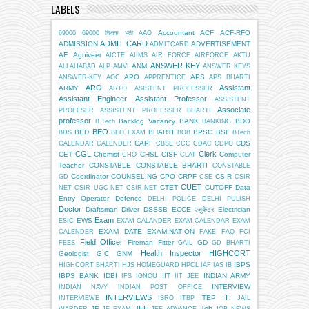
LABELS
Accountant
ACF
ACF-RFO
69000
69000 शिक्षक भर्ती
AAO
ADMIT CARD
ADMISSION
ADVERTISEMENT
ADMITCARD
AE
Agniveer
AICTE
AIIMS
AIR FORCE
AIRFORCE
AKTU
ANSWER KEY
ANM
ALLAHABAD
ALP
AMVI
ANSWER KEYS
APO
APS
ANSWER-KEY
AOC
APPRENTICE
APS BHARTI
ARO
Assistant
ARMY
ARTO
ASISTENT PROFESSER
Assistant Engineer
Assistant Professor
ASSISTENT
Associate
PROFESER
ASSISTENT PROFESSER BHARTI
professor
Backlog Vacancy
BANK
BDO
B.Tech
BANKING
BEO
BED
BHARTI
BPSC
BSF
BDS
BEO EXAM
BOB
BTech
CAPF
CDS
CALENDAR
CALENDER
CBSE
CCC
CDAC
CDPO
CGL
Clerk
CET
Chemist
CHSL
CISF
Computer
CHO
CLAT
Teacher
CONSTABLE
CONSTABLE BHARTI
CONSTABLE
Coordinator
COUNSELING
CPO
CRPF
CSIR
GD
CSE
CSIR
CUET
CTET
CUTOFF
Data
NET
CSIR UGC-NET
CSIR-NET
Entry Operator
Defence
DELHI POLICE
DELHI PULISH
Doctor
Draftsman
Driver
DSSSB
ECCE एजुकेटर
Electrician
Exam
EWS
ESIC
EXAM CALANDER
EXAM CALENDAR
EXAM
EXAM DATE
EXAMINATION
CALENDER
FAKE
FAQ
FCI
Field Officer
Fireman
Fitter
GD
FEES
GAIL
GD BHARTI
Health Inspector
HIGHCORT
Geologist
GIC
GNM
IBPS
HIGHCORT BHARTI
HJS
HOMEGUARD
HPCL
IAF
IAS
IB
IBPS BANK
IDBI
IIT
INDIAN ARMY
IFS
IGNOU
IIT JEE
INTERVIEW
INDIAN NAVY
INDIAN POST OFFICE
INTERVIEWS
ITI
ITEP
INTERVIEWE
ISRO
ITBP
JAIL
JEE
Job
JE