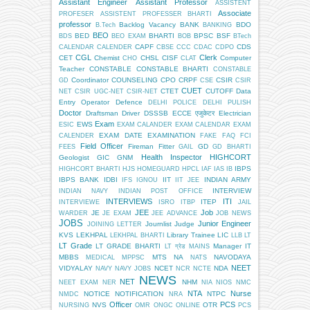
Assistant Engineer
Assistant Professor
ASSISTENT
Associate
PROFESER
ASSISTENT PROFESSER BHARTI
professor
Backlog Vacancy
BANK
BDO
B.Tech
BANKING
BEO
BED
BHARTI
BPSC
BSF
BDS
BEO EXAM
BOB
BTech
CAPF
CDS
CALENDAR
CALENDER
CBSE
CCC
CDAC
CDPO
CGL
Clerk
CET
Chemist
CHSL
CISF
Computer
CHO
CLAT
Teacher
CONSTABLE
CONSTABLE BHARTI
CONSTABLE
Coordinator
COUNSELING
CPO
CRPF
CSIR
GD
CSE
CSIR
CUET
CTET
CUTOFF
Data
NET
CSIR UGC-NET
CSIR-NET
Entry Operator
Defence
DELHI POLICE
DELHI PULISH
Doctor
Draftsman
Driver
DSSSB
ECCE एजुकेटर
Electrician
Exam
EWS
ESIC
EXAM CALANDER
EXAM CALENDAR
EXAM
EXAM DATE
EXAMINATION
CALENDER
FAKE
FAQ
FCI
Field Officer
Fireman
Fitter
GD
FEES
GAIL
GD BHARTI
Health Inspector
HIGHCORT
Geologist
GIC
GNM
IBPS
HIGHCORT BHARTI
HJS
HOMEGUARD
HPCL
IAF
IAS
IB
IBPS BANK
IDBI
IIT
INDIAN ARMY
IFS
IGNOU
IIT JEE
INTERVIEW
INDIAN NAVY
INDIAN POST OFFICE
INTERVIEWS
ITI
ITEP
INTERVIEWE
ISRO
ITBP
JAIL
JEE
Job
JE
WARDER
JE EXAM
JEE ADVANCE
JOB NEWS
JOBS
Junior Engineer
Journlist
Judge
JOINING LETTER
KVS
LEKHPAL
Library Trainee
LIC
LEKHPAL BHARTI
LLB
LT
LT Grade
LT GRADE BHARTI
Manager IT
LT ग्रेड
MAINS
MBBS
MTS
NA
NAVODAYA
MEDICAL
MPPSC
NATS
NEET
VIDYALAY
NCET
NDA
NAVY
NAVY JOBS
NCR
NCTE
NEWS
NET
NHM
NEET EXAM
NER
NIA
NIOS
NMC
NTA
Nurse
NOTICE
NOTIFICATION
NTPC
NMDC
NRA
Officer
PCS
NVS
OTR
NURSING
OMR
ONGC
ONLINE
PCS