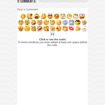
0 COMMENTS:
Post a Comment
Click to see the code!
To insert emoticon you must added at least one space before
the code.