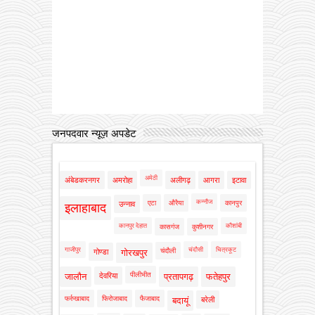
जनपदवार न्यूज़ अपडेट
अमेठी
अंबेडकरनगर
अमरोहा
अलीगढ़
आगरा
इटावा
कन्नौज
एटा
औरैया
कानपुर
उन्नाव
इलाहाबाद
कानपुर देहात
कौशांबी
कासगंज
कुशीनगर
गाजीपुर
चंदौसी
चित्रकूट
चंदौली
गोण्डा
गोरखपुर
पीलीभीत
जालौन
देवरिया
प्रतापगढ़
फतेहपुर
फर्रुखाबाद
फिरोजाबाद
फैजाबाद
बदायूं
बरेली