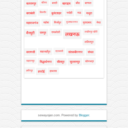
बलिया
बस्ती
बाँदा
बागपत
बलरामपुर
बहराइच
बिजनौर
भदोही
मऊ
बाराबंकी
बुलंदशहर
मथुरा
मुजफ्फरनगर
महोबा
मिर्जापुर
मुरादाबाद
मेरठ
महाराजगंज
लखीमपुर खीरी
रायबरेली
मैनपुरी
रामपुर
लखनऊ
ललितपुर
श्रावस्ती
शाहजहाँपुर
वाराणसी
संतकबीरनगर
संभल
सहारनपुर
सोनभद्र
सिद्धार्थनगर
सीतापुर
सुल्तानपुर
हमीरपुर
हाथरस
हरदोई
sewayojan.com. Powered by
Blogger
.