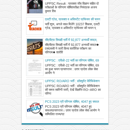
के परिणाण घोषित
UPPSC Result : प्रवक्ता जीव विज्ञान सहित दो
परीक्षाओं के परिणाण घोषितपरीक्षा नियंत्रक अजय
कुमार तिव
एलटी ग्रेड, प्रवक्ता व असिस्टेंट प्रोफेसर की चयन
प्रक्रिया 2026 में होगी पूरी, UPPSC तीनों भर्तियों
भर्ती शुरू, अगले साल मिलेंगे 10237 शिक्षक, एलटी
के लिए जल्द घोषित करेगा परीक्षाओं की तिथियां
ग्रेड, प्रवक्ता व असिस्टेंट प्रोफेसर की चयन प्
सीएपीएफ सिपाही भर्ती में 92,877 अभ्यर्थी सफल,
एसएससी ने जारी किया शारीरिक परीक्षण का परिणाम
सीएपीएफ सिपाही भर्ती में 92,877 अभ्यर्थी सफल◆
एसएससी ने जारी किया शारीरिक परीक्षण का
परिणाम◆ शारीरि
UPPSC : एपीओ-22 भर्ती का परिणाम घोषित, 69
का हुआ चयन
UPPSC : एपीओ-22 भर्ती का परिणाम घोषित, 69
का हुआ चयन प्रयागराज : उत्तर प्रदेश लोक सेवा
आयोग ने
UPPSC RO/ARO भर्ती : डॉक्यूमेंट वेरिफिकेशन
की समय सारिणी जारी, देखें विज्ञप्ति
UPPSC RO/ARO भर्ती : डॉक्यूमेंट वेरिफिकेशन
की समय सारिणी जारी, देखें विज्ञप्ति RO–ARO का
परिणा
PCS 2023 प्री परिणाम घोषित, 4047 हुए सफल
PCS 2023 प्री परिणाम घोषित, 4047 हुए
सफलप्रयागराज। उत्तर प्रदेश लोक सेवा आयोग ने
सम्मिलित राज्य/प्र