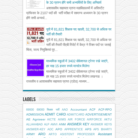
के 30 प्रश्न होंगे सभी अभ्यर्थियों के लिए अनिवार्य
अशासकीय सहायता प्राप्त महाविद्यालयों में असिस्टेंट
प्रोफेसर के 2107 पदों की भर्ती परीक्षा में सामान्य अध्ययन के 30 प्रश्न
होंगे सभी अभ्यर्थ...
यूपी में 81,821 शिक्षक पद खाली, 32,700 से अधिक पर
भर्ती की तैयारी
यूपी में 81,821 शिक्षक पद खाली, 32,700 से अधिक पर
भर्ती की तैयारी पीएबी रिपोर्ट में केंद्र ने रिक्त पदों पर जताई
चिंता, जल्द नियुक्तियां पूर...
माध्यमिक स्कूलों में 3402 वोकेशनल ट्रेनर रखे जाएंगे,
हर माह 15 हजार रुपये मानदेय मिलेगा
माध्यमिक स्कूलों में 3402 वोकेशनल ट्रेनर रखे जाएंगे,
हर माह 15 हजार रुपये मानदेय मिलेगा लखनऊ ।
राजकीय व आशासकीय सहायता प्राप्त (एडेड) माध्यम...
LABELS
Accountant
ACF
ACF-RFO
69000
69000 शिक्षक भर्ती
AAO
ADMIT CARD
ADMISSION
ADVERTISEMENT
ADMITCARD
AE
Agniveer
AICTE
AIIMS
AIR FORCE
AIRFORCE
AKTU
ANSWER KEY
ANM
ALLAHABAD
ALP
AMVI
ANSWER KEYS
APO
APS
ANSWER-KEY
AOC
APPRENTICE
APS BHARTI
ARO
Assistant
ARMY
ARTO
ASISTENT PROFESSER