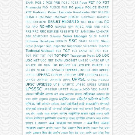
PET
PGT
PCS J
PCS PRE
Peon
PG
EXAM
PCS-J
PCSJ
police
Pharmacist
PO
POLICE BHARTI
PhD
PLOICE
PNB
PRE
Professor
Project Associate
Proofreader
PULISH
PRT
BHARTI
RAILWAY
RAILWAY BHARTI
RAILWAYS
RAILWEY
RESULTS
RESULT
RO
RFO
RECRUITMENT
RET
RIMC
RO-ARO
RPSC
RRB
RO ARO
RO/ARO
RPF
RRB NTPC
RRC
RRB/RRC
RSMSSB
RSSB
RTE
RTI
SAMIKSHA ADHIKARI
Senior Manager
SI
SBI
SCHEDULE
Scientist
SI BHARTI
SSC
Software Developer
Steno
SPORTS
STAFF NURSE
Store Keeper
Sub Inspector
Supervisor
Teacher
SYLLABUS
Technical Assistant
TGT
TET
TGT EXAM
TGT PGT
TGT-
TGT-PGT
UG
UGC
Tradesman
Typist
TGT- PGT
TGT--PGT
UGC NET
UGC-NET
UP
UGC NET EXAM
UHESC
UKPSC
UP
UP POLICE
UP POLICE BHARTI
POLICE
UP NHM
UP
UPESSC
UP SI
UPCATET
UPHEC
POLICE SI
UPESSC परीक्षा
UPHESC
UPP
UPNHM
UPPBPB
UPPCL
UPHES
UPNRHM
UPPSC
UPPCS
UPPRBP
UPPRPB
UPPS
UPPSC RESULT
UPSC
UPSESSB
UPSI
UPSRTC
UPSSC
UPSSS
UPSSSB
UPSSSC
UPTET
Vacancy
VDO
UPSSSUP
VDO BHARTI
अग्निवीर
अधियाचन
अग्निपथ
अग्निवीर भर्ती
अटल आवासीय विद्यालय
अधीनस्थ सेवा
अप्रेंटिस
असिस्टेंट प्रोफेसर
असिस्टेंट
चयन आयोग
अनुदेशक
अनुवादक
अर्हता
प्रोफेसर भर्ती
अहर्ता
आईटीआई
आउटसोर्सिंग
अस्सिटेंट प्रोफेसर
आईबी
आँगनबाड़ी
आंगनबाड़ी
आंदोलन
आंगनबाड़ी भर्ती
आंगनवाड़ी
आधार कार्ड
आबकारी सिपाही भर्ती
आयु
आरक्षण
आवेदन
आशुलिपिक
आश्रम पद्धति
आयु सीमा
आयुर्वेद
आयुष
आश्रम पद्धति
इंजीनियर
इंजीनियरिंग
इंटर्नशिप
विद्यालय
इंटरमीडिएट
इंटरव्यू
इंटीग्रेटेड बीएड
इस्तीफा
उच्च न्यायालय
उच्च शिक्षा
उच्चतम
इंस्पेक्टर
ई अधियाचन
उच्च न्यायालय z
न्यायालय
उच्चतर आयोग
उच्चतर शिक्षा आयोग
उच्चतर शिक्षा
उच्चतर शिक्षा चयन
उच्चतर शिक्षा सेवा आयोग
आयोग
उच्चतर शिक्षा सेवा चयन आयोग
उतर प्रदेश शिक्षा