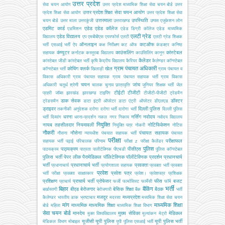
उत्तर प्रदेश
सेवा चयन आयोग
उत्तर प्रदेश माध्यमिक शिक्षा सेवा चयन बोर्ड
उत्तर
उत्तर प्रदेश शिक्षा सेवा चयन आयोग
प्रदेश शिक्षा सेवा आयोग
उत्तर प्रदेश शिक्षा सेवा
उत्तरमाला
उपस्थिति
चयन बोर्ड
उत्तर माला
उत्तरकुंजी
उत्तराखण्ड
उप्पस
एजूकेशन लोन
एडमिट कार्ड
एडेड
एडेड कॉलेज
एडमिशन
एडेड डिग्री कॉलेज
एडेड माध्यमिक
एलटी ग्रेड
एडेड विद्यालय
विद्यालय
एप
एमबीबीएस
एयरफोर्स
एलटी
एलटी ग्रेड शिक्षक
ऑनलाइन
कटऑफ
भर्ती
एसआई भर्ती
ऐप
कक्ष निरीक्षण
कट ऑफ
कंडक्टर
कनिष्ठ
कंप्यूटर
काउंसलिंग
कांस्टेबल
सहायक
कर्नाटक
कस्तूरबा विद्यालय
काउंसिलिंग
कानून
कैलेंडर
कांस्टेबल जीडी
कांस्टेबल भर्ती
कृषि
केंद्रीय विद्यालय
कैरियर
कैलेण्डर
कॉन्स्टेबल
ग्राम पंचायत अधिकारी
कोचिंग
क्लर्क
खेल
कॉन्स्टेबल भर्ती
खिलाड़ी
ग्राम पंचायत व
विकास अधिकारी
ग्राम पंचायत सहायक
ग्राम पंचायत सहायक भर्ती
ग्राम विकास
चयन
जांच
अधिकारी
चतुर्थ श्रेणी
चालक
चुनाव
छात्रवृत्ति
जूनियर शिक्षक भर्ती
जेल
टीईटी
टीजीटी
प्रहरी
जॉब्स
झारखंड
झारखण्ड
टाइपिंग
टीजीटी-पीजीटी
ट्रेडमैन
डाक सेवक
डॉक्टर
ट्रेडसमैन
डाटा इंट्री ऑपरेटर
डाटा एंट्री ऑपरेटर
डीएलएड
ड्राइवर
दिल्ली पुलिस
तकनीकी अनुदेशक
दरोगा
दरोगा भर्ती
दारोगा भर्ती
दिल्ली पुलिस
धरना
नर्सिंग
नवोदय
भर्ती
दिव्यांग
धरना-प्रदर्शन
नकल
नगर निकाय
नवोदय विद्यालय
नियुक्ति
नायब तहसीलदार
नियमावली
नोटिफिकेशन
नियुक्ति पत्र
नोकरी
नोटिस
नौकरी
नौसेना
पंचायत सहायक
नौसना
न्यायधीश
पंचयात सहायक भर्ती
पंचायत
परीक्षा
परीक्षाफल
सहायक भर्ती
पढ़ाई
परिचालक
परिणाम
परीक्षा z
परीक्षा कैलेंडर
पुलिस
पाठ्यक्रम
पीसीएस
पाठयक्रम
पात्रता
पालीटेक्निक
पीएचडी
पुलिस कॉन्स्टेबल
पुलिस भर्ती
पेपर लीक
पैरामेडिकल
पॉलिटेक्निक
पॉलीटेक्निक
प्रदर्शन
प्रधानचार्य
भर्ती
प्रधानाचार्य भर्ती
प्रवक्ता
प्रधानाचार्य
प्रयोगशाला सहायक
प्रवक्ता भर्ती
प्रवक्ता
प्रवेश
प्रवेश पत्र
भर्ती परीक्षा
प्रवक्ता साक्षात्कार
प्रवेश।
प्रवेशपत्र
प्रशिक्षक
प्रशिक्षण
प्राचार्य भर्ती
प्रोफेसर
फीस
बजट
प्राचार्य
फर्जी
फार्मासिस्ट
फार्मेसी
फॉर्म
भर्ती
बिहार
बैंकिंग
बीएड
बेरोजगार
बेसिक शिक्षा
बैठक
बर्खास्तगी
बेरोजगारी
बैंक
भर्ती
मजदूर
मध्यप्रदेश
कैलेण्डर
भारतीय डाक
भ्रष्टाचार
मदरसा
मध्यमिक शिक्षा सेवा चयन
मांग
माध्यमिक शिक्षा
माध्यमिक
माध्यमिक शिक्षा
बोर्ड
महिला
माध्यमिक शिक्षा विभाग
सेवा चयन बोर्ड
मानदेय
मुख्य सेविका
मेडिकल
मुक्त विश्वविद्यालय
मूल्यांकन
मेट्रो
यूजीसी
यूपी पुलिस
यूपी पुलिस भर्ती
मेडिकल विभाग
मोबाइल
यूपी पुलिस एसआई भर्ती