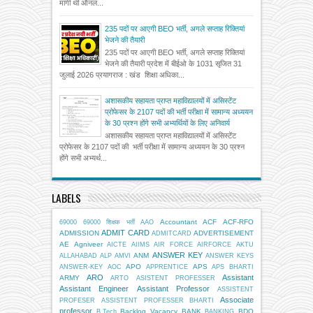
मांगी थी ऑनल...
235 पदों पर आएगी BEO भर्ती, अगले सप्ताह रिक्तियां
भेजने की तैयारी
235 पदों पर आएगी BEO भर्ती, अगले सप्ताह रिक्तियां
भेजने की तैयारी प्रदेश में बीईओ के 1031 सृजित 31
जुलाई 2026 प्रयागराज : खंड शिक्षा अधिका...
अशासकीय सहायता प्राप्त महाविद्यालयों में असिस्टेंट
प्रोफेसर के 2107 पदों की भर्ती परीक्षा में सामान्य अध्ययन
के 30 प्रश्न होंगे सभी अभ्यर्थियों के लिए अनिवार्य
अशासकीय सहायता प्राप्त महाविद्यालयों में असिस्टेंट
प्रोफेसर के 2107 पदों की भर्ती परीक्षा में सामान्य अध्ययन के 30 प्रश्न
होंगे सभी अभ्यर्थ...
LABELS
Accountant
ACF
ACF-RFO
69000
69000 शिक्षक भर्ती
AAO
ADMIT CARD
ADMISSION
ADVERTISEMENT
ADMITCARD
AE
Agniveer
AICTE
AIIMS
AIR FORCE
AIRFORCE
AKTU
ANSWER KEY
ANM
ALLAHABAD
ALP
AMVI
ANSWER KEYS
APO
APS
ANSWER-KEY
AOC
APPRENTICE
APS BHARTI
ARO
Assistant
ARMY
ARTO
ASISTENT PROFESSER
Assistant Engineer
Assistant Professor
ASSISTENT
Associate
PROFESER
ASSISTENT PROFESSER BHARTI
professor
Backlog Vacancy
BANK
BDO
B.Tech
BANKING