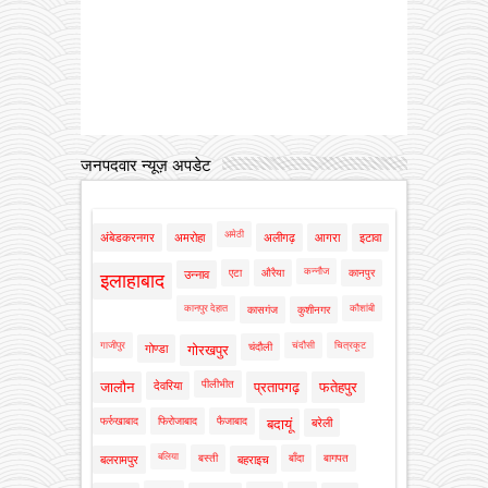
जनपदवार न्यूज़ अपडेट
अमेठी
अंबेडकरनगर
अमरोहा
अलीगढ़
आगरा
इटावा
कन्नौज
एटा
औरैया
कानपुर
उन्नाव
इलाहाबाद
कानपुर देहात
कौशांबी
कासगंज
कुशीनगर
गाजीपुर
चंदौसी
चित्रकूट
चंदौली
गोण्डा
गोरखपुर
पीलीभीत
जालौन
देवरिया
प्रतापगढ़
फतेहपुर
फर्रुखाबाद
फिरोजाबाद
फैजाबाद
बदायूं
बरेली
बलिया
बस्ती
बाँदा
बागपत
बलरामपुर
बहराइच