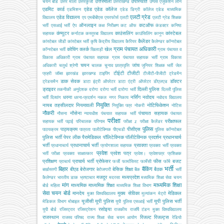
उत्तरमाला
उपस्थिति
चयन बोर्ड
उत्तर माला
उत्तरकुंजी
उत्तराखण्ड
उप्पस
एजूकेशन लोन
एडमिट कार्ड
एडेड
एडेड कॉलेज
एडमिशन
एडेड डिग्री कॉलेज
एडेड माध्यमिक
एलटी ग्रेड
एडेड विद्यालय
विद्यालय
एप
एमबीबीएस
एयरफोर्स
एलटी
एलटी ग्रेड शिक्षक
ऑनलाइन
कटऑफ
भर्ती
एसआई भर्ती
ऐप
कक्ष निरीक्षण
कट ऑफ
कंडक्टर
कनिष्ठ
कंप्यूटर
काउंसलिंग
कांस्टेबल
सहायक
कर्नाटक
कस्तूरबा विद्यालय
काउंसिलिंग
कानून
कैलेंडर
कांस्टेबल जीडी
कांस्टेबल भर्ती
कृषि
केंद्रीय विद्यालय
कैरियर
कैलेण्डर
कॉन्स्टेबल
ग्राम पंचायत अधिकारी
कोचिंग
क्लर्क
खेल
कॉन्स्टेबल भर्ती
खिलाड़ी
ग्राम पंचायत व
विकास अधिकारी
ग्राम पंचायत सहायक
ग्राम पंचायत सहायक भर्ती
ग्राम विकास
चयन
जांच
अधिकारी
चतुर्थ श्रेणी
चालक
चुनाव
छात्रवृत्ति
जूनियर शिक्षक भर्ती
जेल
टीईटी
टीजीटी
प्रहरी
जॉब्स
झारखंड
झारखण्ड
टाइपिंग
टीजीटी-पीजीटी
ट्रेडमैन
डाक सेवक
डॉक्टर
ट्रेडसमैन
डाटा इंट्री ऑपरेटर
डाटा एंट्री ऑपरेटर
डीएलएड
ड्राइवर
दिल्ली पुलिस
तकनीकी अनुदेशक
दरोगा
दरोगा भर्ती
दारोगा भर्ती
दिल्ली पुलिस
धरना
नर्सिंग
नवोदय
भर्ती
दिव्यांग
धरना-प्रदर्शन
नकल
नगर निकाय
नवोदय विद्यालय
नियुक्ति
नायब तहसीलदार
नियमावली
नोटिफिकेशन
नियुक्ति पत्र
नोकरी
नोटिस
नौकरी
नौसेना
पंचायत सहायक
नौसना
न्यायधीश
पंचयात सहायक भर्ती
पंचायत
परीक्षा
परीक्षाफल
सहायक भर्ती
पढ़ाई
परिचालक
परिणाम
परीक्षा z
परीक्षा कैलेंडर
पुलिस
पाठ्यक्रम
पीसीएस
पाठयक्रम
पात्रता
पालीटेक्निक
पीएचडी
पुलिस कॉन्स्टेबल
पुलिस भर्ती
पेपर लीक
पैरामेडिकल
पॉलिटेक्निक
पॉलीटेक्निक
प्रदर्शन
प्रधानचार्य
भर्ती
प्रधानाचार्य भर्ती
प्रवक्ता
प्रधानाचार्य
प्रयोगशाला सहायक
प्रवक्ता भर्ती
प्रवक्ता
प्रवेश
प्रवेश पत्र
भर्ती परीक्षा
प्रवक्ता साक्षात्कार
प्रवेश।
प्रवेशपत्र
प्रशिक्षक
प्रशिक्षण
प्राचार्य भर्ती
प्रोफेसर
फीस
बजट
प्राचार्य
फर्जी
फार्मासिस्ट
फार्मेसी
फॉर्म
भर्ती
बिहार
बैंकिंग
बीएड
बेरोजगार
बेसिक शिक्षा
बैठक
बर्खास्तगी
बेरोजगारी
बैंक
भर्ती
मजदूर
मध्यप्रदेश
कैलेण्डर
भारतीय डाक
भ्रष्टाचार
मदरसा
मध्यमिक शिक्षा सेवा चयन
मांग
माध्यमिक शिक्षा
माध्यमिक
माध्यमिक शिक्षा
बोर्ड
महिला
माध्यमिक शिक्षा विभाग
सेवा चयन बोर्ड
मानदेय
मुख्य सेविका
मेडिकल
मुक्त विश्वविद्यालय
मूल्यांकन
मेट्रो
यूजीसी
यूपी पुलिस
यूपी पुलिस भर्ती
मेडिकल विभाग
मोबाइल
यूपी पुलिस एसआई भर्ती
रसोइया
यूपी बोर्ड
रजिस्ट्रार
रजिस्ट्रेशन
राजकीय
राजर्षि टंडन मुक्त विश्वविद्यालय
राजस्थान
रिजल्ट
रिजल्ट्स
राजस्व परिषद
राज्य शिक्षा सेवा चयन आयोग
रेडियो