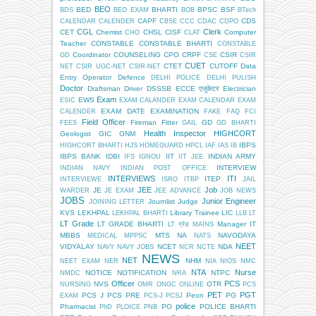
BEO
BED
BHARTI
BPSC
BSF
BDS
BEO EXAM
BOB
BTech
CAPF
CDS
CALENDAR
CALENDER
CBSE
CCC
CDAC
CDPO
CGL
Clerk
CET
Chemist
CHSL
CISF
Computer
CHO
CLAT
Teacher
CONSTABLE
CONSTABLE BHARTI
CONSTABLE
Coordinator
COUNSELING
CPO
CRPF
CSIR
GD
CSE
CSIR
CUET
CTET
CUTOFF
Data
NET
CSIR UGC-NET
CSIR-NET
Entry Operator
Defence
DELHI POLICE
DELHI PULISH
Doctor
Draftsman
Driver
DSSSB
ECCE एजुकेटर
Electrician
Exam
EWS
ESIC
EXAM CALANDER
EXAM CALENDAR
EXAM
EXAM DATE
EXAMINATION
CALENDER
FAKE
FAQ
FCI
Field Officer
Fireman
Fitter
GD
FEES
GAIL
GD BHARTI
Health Inspector
HIGHCORT
Geologist
GIC
GNM
IBPS
HIGHCORT BHARTI
HJS
HOMEGUARD
HPCL
IAF
IAS
IB
IBPS BANK
IDBI
IIT
INDIAN ARMY
IFS
IGNOU
IIT JEE
INTERVIEW
INDIAN NAVY
INDIAN POST OFFICE
INTERVIEWS
ITI
ITEP
INTERVIEWE
ISRO
ITBP
JAIL
JEE
Job
JE
WARDER
JE EXAM
JEE ADVANCE
JOB NEWS
JOBS
Junior Engineer
Journlist
Judge
JOINING LETTER
KVS
LEKHPAL
Library Trainee
LIC
LEKHPAL BHARTI
LLB
LT
LT Grade
LT GRADE BHARTI
Manager IT
LT ग्रेड
MAINS
MBBS
MTS
NA
NAVODAYA
MEDICAL
MPPSC
NATS
NEET
VIDYALAY
NCET
NDA
NAVY
NAVY JOBS
NCR
NCTE
NEWS
NET
NHM
NEET EXAM
NER
NIA
NIOS
NMC
NTA
Nurse
NOTICE
NOTIFICATION
NTPC
NMDC
NRA
Officer
PCS
NVS
OTR
NURSING
OMR
ONGC
ONLINE
PCS
PET
PGT
PCS J
PCS PRE
Peon
PG
EXAM
PCS-J
PCSJ
police
Pharmacist
PO
POLICE BHARTI
PhD
PLOICE
PNB