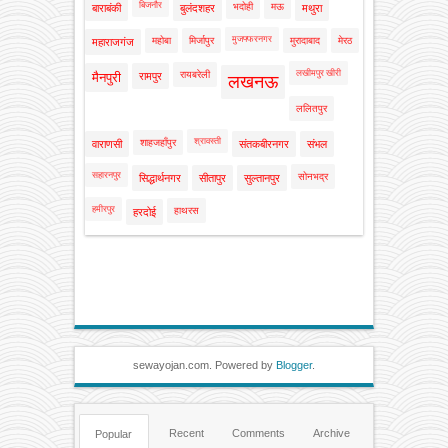
बिजनौर
भदोही
मऊ
बाराबंकी
बुलंदशहर
मथुरा
मुजफ्फरनगर
महोबा
मिर्जापुर
मुरादाबाद
मेरठ
महाराजगंज
लखीमपुर खीरी
रायबरेली
मैनपुरी
रामपुर
लखनऊ
ललितपुर
श्रावस्ती
शाहजहाँपुर
वाराणसी
संतकबीरनगर
संभल
सहारनपुर
सोनभद्र
सिद्धार्थनगर
सीतापुर
सुल्तानपुर
हमीरपुर
हाथरस
हरदोई
sewayojan.com. Powered by
Blogger
.
Recent
Comments
Archive
Popular