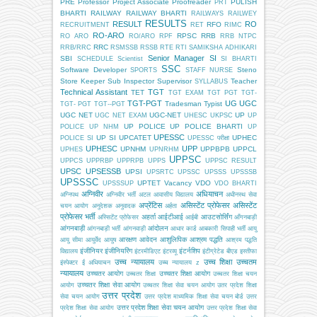
PRE
Professor
Project Associate
Proofreader
PULISH
PRT
BHARTI
RAILWAY
RAILWAY BHARTI
RAILWAYS
RAILWEY
RESULTS
RESULT
RO
RFO
RECRUITMENT
RET
RIMC
RO-ARO
RPSC
RRB
RO ARO
RO/ARO
RPF
RRB NTPC
RRC
RRB/RRC
RSMSSB
RSSB
RTE
RTI
SAMIKSHA ADHIKARI
Senior Manager
SI
SBI
SCHEDULE
Scientist
SI BHARTI
SSC
Software Developer
Steno
SPORTS
STAFF NURSE
Store Keeper
Sub Inspector
Supervisor
Teacher
SYLLABUS
Technical Assistant
TGT
TET
TGT EXAM
TGT PGT
TGT-
TGT-PGT
UG
UGC
Tradesman
Typist
TGT- PGT
TGT--PGT
UGC NET
UGC-NET
UP
UGC NET EXAM
UHESC
UKPSC
UP
UP POLICE
UP POLICE BHARTI
POLICE
UP NHM
UP
UPESSC
UP SI
UPCATET
UPHEC
POLICE SI
UPESSC परीक्षा
UPHESC
UPP
UPNHM
UPPBPB
UPPCL
UPHES
UPNRHM
UPPSC
UPPCS
UPPRBP
UPPRPB
UPPS
UPPSC RESULT
UPSC
UPSESSB
UPSI
UPSRTC
UPSSC
UPSSS
UPSSSB
UPSSSC
UPTET
Vacancy
VDO
UPSSSUP
VDO BHARTI
अग्निवीर
अधियाचन
अग्निपथ
अग्निवीर भर्ती
अटल आवासीय विद्यालय
अधीनस्थ सेवा
अप्रेंटिस
असिस्टेंट प्रोफेसर
असिस्टेंट
चयन आयोग
अनुदेशक
अनुवादक
अर्हता
प्रोफेसर भर्ती
अहर्ता
आईटीआई
आउटसोर्सिंग
अस्सिटेंट प्रोफेसर
आईबी
आँगनबाड़ी
आंगनबाड़ी
आंदोलन
आंगनबाड़ी भर्ती
आंगनवाड़ी
आधार कार्ड
आबकारी सिपाही भर्ती
आयु
आरक्षण
आवेदन
आशुलिपिक
आश्रम पद्धति
आयु सीमा
आयुर्वेद
आयुष
आश्रम पद्धति
इंजीनियर
इंजीनियरिंग
इंटर्नशिप
विद्यालय
इंटरमीडिएट
इंटरव्यू
इंटीग्रेटेड बीएड
इस्तीफा
उच्च न्यायालय
उच्च शिक्षा
उच्चतम
इंस्पेक्टर
ई अधियाचन
उच्च न्यायालय z
न्यायालय
उच्चतर आयोग
उच्चतर शिक्षा आयोग
उच्चतर शिक्षा
उच्चतर शिक्षा चयन
उच्चतर शिक्षा सेवा आयोग
आयोग
उच्चतर शिक्षा सेवा चयन आयोग
उतर प्रदेश शिक्षा
उत्तर प्रदेश
सेवा चयन आयोग
उत्तर प्रदेश माध्यमिक शिक्षा सेवा चयन बोर्ड
उत्तर
उत्तर प्रदेश शिक्षा सेवा चयन आयोग
प्रदेश शिक्षा सेवा आयोग
उत्तर प्रदेश शिक्षा सेवा