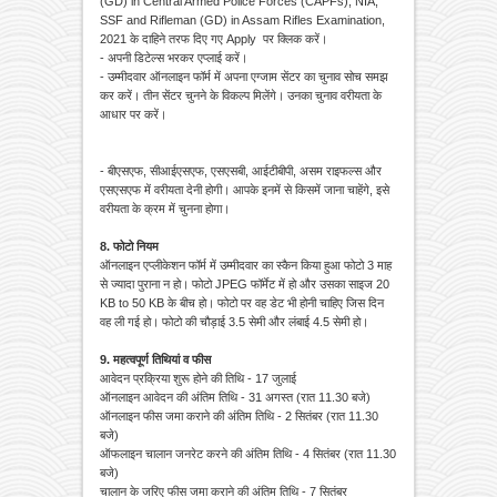
(GD) in Central Armed Police Forces (CAPFs), NIA,
SSF and Rifleman (GD) in Assam Rifles Examination,
2021 के दाहिने तरफ दिए गए Apply पर क्लिक करें।
- अपनी डिटेल्स भरकर एप्लाई करें।
- उम्मीदवार ऑनलाइन फॉर्म में अपना एग्जाम सेंटर का चुनाव सोच समझ
कर करें। तीन सेंटर चुनने के विकल्प मिलेंगे। उनका चुनाव वरीयता के
आधार पर करें।
- बीएसएफ, सीआईएसएफ, एसएसबी, आईटीबीपी, असम राइफल्स और
एसएसएफ में वरीयता देनी होगी। आपके इनमें से किसमें जाना चाहेंगे, इसे
वरीयता के क्रम में चुनना होगा।
8. फोटो नियम
ऑनलाइन एप्लीकेशन फॉर्म में उम्मीदवार का स्कैन किया हुआ फोटो 3 माह
से ज्यादा पुराना न हो। फोटो JPEG फॉर्मेट में हो और उसका साइज 20
KB to 50 KB के बीच हो। फोटो पर वह डेट भी होनी चाहिए जिस दिन
वह ली गई हो। फोटो की चौड़ाई 3.5 सेमी और लंबाई 4.5 सेमी हो।
9. महत्वपूर्ण तिथियां व फीस
आवेदन प्रक्रिया शुरू होने की तिथि - 17 जुलाई
ऑनलाइन आवेदन की अंतिम तिथि - 31 अगस्त (रात 11.30 बजे)
ऑनलाइन फीस जमा कराने की अंतिम तिथि - 2 सितंबर (रात 11.30
बजे)
ऑफलाइन चालान जनरेट करने की अंतिम तिथि - 4 सितंबर (रात 11.30
बजे)
चालान के जरिए फीस जमा कराने की अंतिम तिथि - 7 सितंबर