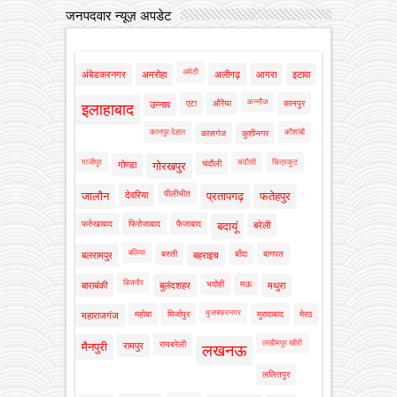
जनपदवार न्यूज़ अपडेट
अमेठी
अंबेडकरनगर
अमरोहा
अलीगढ़
आगरा
इटावा
कन्नौज
एटा
औरैया
कानपुर
उन्नाव
इलाहाबाद
कानपुर देहात
कौशांबी
कासगंज
कुशीनगर
गाजीपुर
चंदौसी
चित्रकूट
चंदौली
गोण्डा
गोरखपुर
पीलीभीत
जालौन
देवरिया
प्रतापगढ़
फतेहपुर
फर्रुखाबाद
फिरोजाबाद
फैजाबाद
बदायूं
बरेली
बलिया
बस्ती
बाँदा
बागपत
बलरामपुर
बहराइच
बिजनौर
भदोही
मऊ
बाराबंकी
बुलंदशहर
मथुरा
मुजफ्फरनगर
महोबा
मिर्जापुर
मुरादाबाद
मेरठ
महाराजगंज
लखीमपुर खीरी
रायबरेली
मैनपुरी
रामपुर
लखनऊ
ललितपुर