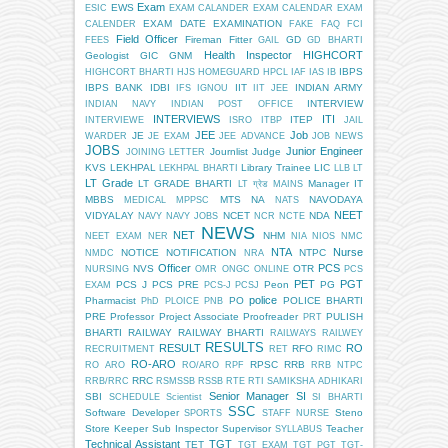
Exam
EWS
ESIC
EXAM CALANDER
EXAM CALENDAR
EXAM
EXAM DATE
EXAMINATION
CALENDER
FAKE
FAQ
FCI
Field Officer
Fireman
Fitter
GD
FEES
GAIL
GD BHARTI
Health Inspector
HIGHCORT
Geologist
GIC
GNM
IBPS
HIGHCORT BHARTI
HJS
HOMEGUARD
HPCL
IAF
IAS
IB
IBPS BANK
IDBI
IIT
INDIAN ARMY
IFS
IGNOU
IIT JEE
INTERVIEW
INDIAN NAVY
INDIAN POST OFFICE
INTERVIEWS
ITI
ITEP
INTERVIEWE
ISRO
ITBP
JAIL
JEE
Job
JE
WARDER
JE EXAM
JEE ADVANCE
JOB NEWS
JOBS
Junior Engineer
Journlist
Judge
JOINING LETTER
KVS
LEKHPAL
Library Trainee
LIC
LEKHPAL BHARTI
LLB
LT
LT Grade
LT GRADE BHARTI
Manager IT
LT ग्रेड
MAINS
MBBS
MTS
NA
NAVODAYA
MEDICAL
MPPSC
NATS
NEET
VIDYALAY
NCET
NDA
NAVY
NAVY JOBS
NCR
NCTE
NEWS
NET
NHM
NEET EXAM
NER
NIA
NIOS
NMC
NTA
Nurse
NOTICE
NOTIFICATION
NTPC
NMDC
NRA
Officer
PCS
NVS
OTR
NURSING
OMR
ONGC
ONLINE
PCS
PET
PGT
PCS J
PCS PRE
Peon
PG
EXAM
PCS-J
PCSJ
police
Pharmacist
PO
POLICE BHARTI
PhD
PLOICE
PNB
PRE
Professor
Project Associate
Proofreader
PULISH
PRT
BHARTI
RAILWAY
RAILWAY BHARTI
RAILWAYS
RAILWEY
RESULTS
RESULT
RO
RFO
RECRUITMENT
RET
RIMC
RO-ARO
RPSC
RRB
RO ARO
RO/ARO
RPF
RRB NTPC
RRC
RRB/RRC
RSMSSB
RSSB
RTE
RTI
SAMIKSHA ADHIKARI
Senior Manager
SI
SBI
SCHEDULE
Scientist
SI BHARTI
SSC
Software Developer
Steno
SPORTS
STAFF NURSE
Store Keeper
Sub Inspector
Supervisor
Teacher
SYLLABUS
Technical Assistant
TGT
TET
TGT EXAM
TGT PGT
TGT-