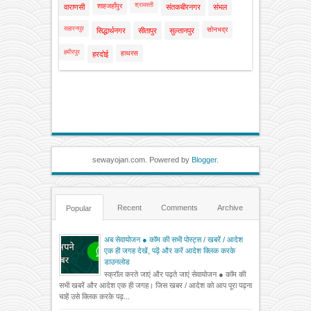
श्रावस्ती
शाहजहाँपुर
वाराणसी
संतकबीरनगर
संभल
सहारनपुर
सोनभद्र
सिद्धार्थनगर
सीतापुर
सुल्तानपुर
हमीरपुर
हाथरस
हरदोई
sewayojan.com. Powered by
Blogger
.
Recent
Comments
Archive
Popular
अब सेवायोजन ● कॉम की सभी पोस्ट्स / खबरें / आदेश
एक ही जगह देखें, पढ़ें और करें आदेश क्लिक करके
डाउनलोड
स्क्रॉल करते जाएं और पढ़ते जाएं सेवायोजन ● कॉम की
सभी खबरें और आदेश एक ही जगह। जिस खबर / आदेश को आप पूरा पढ़ना
चाहें उसे क्लिक करके पढ़...