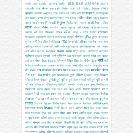
टीईटी
टीजीटी
प्रहरी
जॉब्स
झारखंड
झारखण्ड
टाइपिंग
टीजीटी-पीजीटी
ट्रेडमैन
डाक सेवक
डॉक्टर
ट्रेडसमैन
डाटा इंट्री ऑपरेटर
डाटा एंट्री ऑपरेटर
डीएलएड
ड्राइवर
दिल्ली पुलिस
तकनीकी अनुदेशक
दरोगा
दरोगा भर्ती
दारोगा भर्ती
दिल्ली पुलिस
धरना
नर्सिंग
नवोदय
भर्ती
दिव्यांग
धरना-प्रदर्शन
नकल
नगर निकाय
नवोदय विद्यालय
नियुक्ति
नायब तहसीलदार
नियमावली
नोटिफिकेशन
नियुक्ति पत्र
नोकरी
नोटिस
नौकरी
नौसेना
पंचायत सहायक
नौसना
न्यायधीश
पंचयात सहायक भर्ती
पंचायत
परीक्षा
परीक्षाफल
सहायक भर्ती
पढ़ाई
परिचालक
परिणाम
परीक्षा z
परीक्षा कैलेंडर
पुलिस
पाठ्यक्रम
पीसीएस
पाठयक्रम
पात्रता
पालीटेक्निक
पीएचडी
पुलिस कॉन्स्टेबल
पुलिस भर्ती
पेपर लीक
पैरामेडिकल
पॉलिटेक्निक
पॉलीटेक्निक
प्रदर्शन
प्रधानचार्य
भर्ती
प्रधानाचार्य भर्ती
प्रवक्ता
प्रधानाचार्य
प्रयोगशाला सहायक
प्रवक्ता भर्ती
प्रवक्ता
प्रवेश
प्रवेश पत्र
भर्ती परीक्षा
प्रवक्ता साक्षात्कार
प्रवेश।
प्रवेशपत्र
प्रशिक्षक
प्रशिक्षण
प्राचार्य भर्ती
प्रोफेसर
फीस
बजट
प्राचार्य
फर्जी
फार्मासिस्ट
फार्मेसी
फॉर्म
भर्ती
बिहार
बैंकिंग
बीएड
बेरोजगार
बेसिक शिक्षा
बैठक
बर्खास्तगी
बेरोजगारी
बैंक
भर्ती
मजदूर
मध्यप्रदेश
कैलेण्डर
भारतीय डाक
भ्रष्टाचार
मदरसा
मध्यमिक शिक्षा सेवा चयन
मांग
माध्यमिक शिक्षा
माध्यमिक
माध्यमिक शिक्षा
बोर्ड
महिला
माध्यमिक शिक्षा विभाग
सेवा चयन बोर्ड
मानदेय
मुख्य सेविका
मेडिकल
मुक्त विश्वविद्यालय
मूल्यांकन
मेट्रो
यूजीसी
यूपी पुलिस
यूपी पुलिस भर्ती
मेडिकल विभाग
मोबाइल
यूपी पुलिस एसआई भर्ती
रसोइया
यूपी बोर्ड
रजिस्ट्रार
रजिस्ट्रेशन
राजकीय
राजर्षि टंडन मुक्त विश्वविद्यालय
राजस्थान
रिजल्ट
रिजल्ट्स
राजस्व परिषद
राज्य शिक्षा सेवा चयन आयोग
रेडियो
रेलवे
रोजगार
लिपिक
ऑपरेटर
रेलवे भर्ती
रैंकिंग
रैली
रो-ARO
रोडवेज
लाइब्रेरियन
लेखपाल
लेखपाल भर्ती
वन दरोगा
वायुसेना
लेखपालज भर्ती
वन रक्षक
वरिष्ठ प्रवक्ता
विज्ञप्ति
विज्ञापन
विरोध
शारीरिक दक्षता
विद्यालय
वेटनरी
वेतन
वेतनमान
वैज्ञानिक
शिक्षक भर्ती
शासनादेश
शिक्षक
शिक्षा
शिक्षक भर्ती UPPSC
शिक्षा चयन आयोग
शिक्षा सेवा चयन आयोग
शिक्षा निदेशालय
शिक्षा सेवा आयोग
शुल्क
शैक्षिक योग्यता
सत्यापन
सर्कुलर
समय सारिणी
समाज कल्याण
सरकारी नौकरी
सर्वेयर
सर्वोदय विद्यालय
संविदा
संस्कृत
साक्षात्कार
सिपाही
सिपाही भर्ती
सहकारिता
सिविल जज
सूचना का
सेना
सेना भर्ती
सैनिक स्कूल
स्टाफ नर्स
अधिकार
सेवायोजन
स्कूल
स्क्रीनिंग
स्टाइपेंड
स्टेनोग्राफर
स्वीपर
हरियाणा
हाईकोर्ट
होमगार्ड
हाइकोर्ट
हिमांचल प्रदेश
हेल्पलाइन