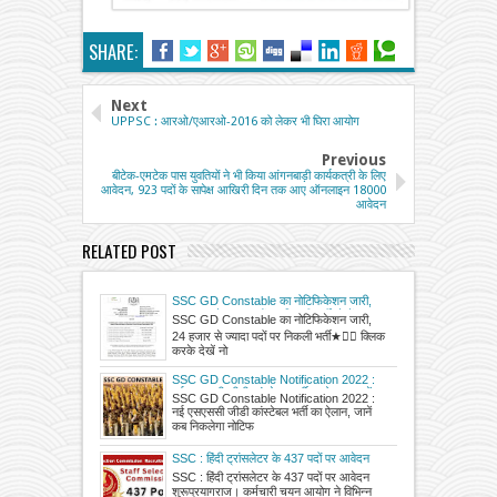
SHARE:
Next
UPPSC : आरओ/एआरओ-2016 को लेकर भी घिरा आयोग
Previous
बीटेक-एमटेक पास युवतियों ने भी किया आंगनबाड़ी कार्यकत्री के लिए
आवेदन, 923 पदों के सापेक्ष आखिरी दिन तक आए ऑनलाइन 18000
आवेदन
RELATED POST
SSC GD Constable का नोटिफिकेशन जारी,
24 हजार से ज्यादा पदों पर निकली भर्ती, देखें
SSC GD Constable का नोटिफिकेशन जारी,
नोटिफिकेशन
24 हजार से ज्यादा पदों पर निकली भर्ती★👉🏻 क्लिक
करके देखें नो
SSC GD Constable Notification 2022 :
नई एसएससी जीडी कांस्टेबल भर्ती का ऐलान, जानें
SSC GD Constable Notification 2022 :
कब निकलेगा नोटिफिकेशन और कब होगी परीक्षा
नई एसएससी जीडी कांस्टेबल भर्ती का ऐलान, जानें
कब निकलेगा नोटिफ
SSC : हिंदी ट्रांसलेटर के 437 पदों पर आवेदन
शुरू
SSC : हिंदी ट्रांसलेटर के 437 पदों पर आवेदन
शुरूप्रयागराज। कर्मचारी चयन आयोग ने विभिन्न