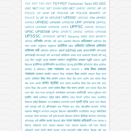
TGT-PGT
UG
UGC
Tradesman
Typist
TGT- PGT
TGT--PGT
UGC NET
UGC-NET
UP
UGC NET EXAM
UHESC
UKPSC
UP
UP POLICE
UP POLICE BHARTI
POLICE
UP NHM
UP
UPESSC
UP SI
UPCATET
UPHEC
POLICE SI
UPESSC परीक्षा
UPHESC
UPP
UPNHM
UPPBPB
UPPCL
UPHES
UPNRHM
UPPSC
UPPCS
UPPRBP
UPPRPB
UPPS
UPPSC RESULT
UPSC
UPSESSB
UPSI
UPSRTC
UPSSC
UPSSS
UPSSSB
UPSSSC
UPTET
Vacancy
VDO
UPSSSUP
VDO BHARTI
अग्निवीर
अधियाचन
अग्निपथ
अग्निवीर भर्ती
अटल आवासीय विद्यालय
अधीनस्थ सेवा
अप्रेंटिस
असिस्टेंट प्रोफेसर
असिस्टेंट
चयन आयोग
अनुदेशक
अनुवादक
अर्हता
प्रोफेसर भर्ती
अहर्ता
आईटीआई
आउटसोर्सिंग
अस्सिटेंट प्रोफेसर
आईबी
आँगनबाड़ी
आंगनबाड़ी
आंदोलन
आंगनबाड़ी भर्ती
आंगनवाड़ी
आधार कार्ड
आबकारी सिपाही भर्ती
आयु
आरक्षण
आवेदन
आशुलिपिक
आश्रम पद्धति
आयु सीमा
आयुर्वेद
आयुष
आश्रम पद्धति
इंजीनियर
इंजीनियरिंग
इंटर्नशिप
विद्यालय
इंटरमीडिएट
इंटरव्यू
इंटीग्रेटेड बीएड
इस्तीफा
उच्च न्यायालय
उच्च शिक्षा
उच्चतम
इंस्पेक्टर
ई अधियाचन
उच्च न्यायालय z
न्यायालय
उच्चतर आयोग
उच्चतर शिक्षा आयोग
उच्चतर शिक्षा
उच्चतर शिक्षा चयन
उच्चतर शिक्षा सेवा आयोग
आयोग
उच्चतर शिक्षा सेवा चयन आयोग
उतर प्रदेश शिक्षा
उत्तर प्रदेश
सेवा चयन आयोग
उत्तर प्रदेश माध्यमिक शिक्षा सेवा चयन बोर्ड
उत्तर
उत्तर प्रदेश शिक्षा सेवा चयन आयोग
प्रदेश शिक्षा सेवा आयोग
उत्तर प्रदेश शिक्षा सेवा
उत्तरमाला
उपस्थिति
चयन बोर्ड
उत्तर माला
उत्तरकुंजी
उत्तराखण्ड
उप्पस
एजूकेशन लोन
एडमिट कार्ड
एडेड
एडेड कॉलेज
एडमिशन
एडेड डिग्री कॉलेज
एडेड माध्यमिक
एलटी ग्रेड
एडेड विद्यालय
विद्यालय
एप
एमबीबीएस
एयरफोर्स
एलटी
एलटी ग्रेड शिक्षक
ऑनलाइन
कटऑफ
भर्ती
एसआई भर्ती
ऐप
कक्ष निरीक्षण
कट ऑफ
कंडक्टर
कनिष्ठ
कंप्यूटर
काउंसलिंग
कांस्टेबल
सहायक
कर्नाटक
कस्तूरबा विद्यालय
काउंसिलिंग
कानून
कैलेंडर
कांस्टेबल जीडी
कांस्टेबल भर्ती
कृषि
केंद्रीय विद्यालय
कैरियर
कैलेण्डर
कॉन्स्टेबल
ग्राम पंचायत अधिकारी
कोचिंग
क्लर्क
खेल
कॉन्स्टेबल भर्ती
खिलाड़ी
ग्राम पंचायत व
विकास अधिकारी
ग्राम पंचायत सहायक
ग्राम पंचायत सहायक भर्ती
ग्राम विकास
चयन
जांच
अधिकारी
चतुर्थ श्रेणी
चालक
चुनाव
छात्रवृत्ति
जूनियर शिक्षक भर्ती
जेल