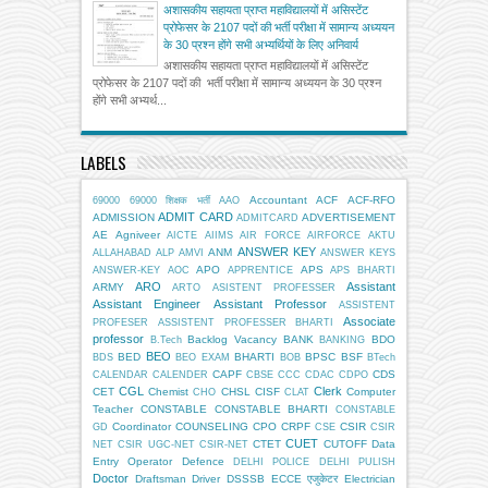
अशासकीय सहायता प्राप्त महाविद्यालयों में असिस्टेंट
प्रोफेसर के 2107 पदों की भर्ती परीक्षा में सामान्य अध्ययन
के 30 प्रश्न होंगे सभी अभ्यर्थियों के लिए अनिवार्य
अशासकीय सहायता प्राप्त महाविद्यालयों में असिस्टेंट
प्रोफेसर के 2107 पदों की भर्ती परीक्षा में सामान्य अध्ययन के 30 प्रश्न
होंगे सभी अभ्यर्थ...
LABELS
Accountant
ACF
ACF-RFO
69000
69000 शिक्षक भर्ती
AAO
ADMIT CARD
ADMISSION
ADVERTISEMENT
ADMITCARD
AE
Agniveer
AICTE
AIIMS
AIR FORCE
AIRFORCE
AKTU
ANSWER KEY
ANM
ALLAHABAD
ALP
AMVI
ANSWER KEYS
APO
APS
ANSWER-KEY
AOC
APPRENTICE
APS BHARTI
ARO
Assistant
ARMY
ARTO
ASISTENT PROFESSER
Assistant Engineer
Assistant Professor
ASSISTENT
Associate
PROFESER
ASSISTENT PROFESSER BHARTI
professor
Backlog Vacancy
BANK
BDO
B.Tech
BANKING
BEO
BED
BHARTI
BPSC
BSF
BDS
BEO EXAM
BOB
BTech
CAPF
CDS
CALENDAR
CALENDER
CBSE
CCC
CDAC
CDPO
CGL
Clerk
CET
Chemist
CHSL
CISF
Computer
CHO
CLAT
Teacher
CONSTABLE
CONSTABLE BHARTI
CONSTABLE
Coordinator
COUNSELING
CPO
CRPF
CSIR
GD
CSE
CSIR
CUET
CTET
CUTOFF
Data
NET
CSIR UGC-NET
CSIR-NET
Entry Operator
Defence
DELHI POLICE
DELHI PULISH
Doctor
Draftsman
Driver
DSSSB
ECCE एजुकेटर
Electrician