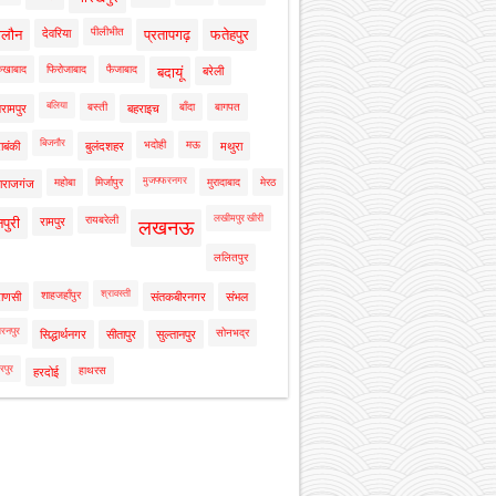
पीलीभीत
ालौन
देवरिया
प्रतापगढ़
फतेहपुर
रुखाबाद
फिरोजाबाद
फैजाबाद
बदायूं
बरेली
बलिया
बस्ती
बाँदा
बागपत
रामपुर
बहराइच
बिजनौर
भदोही
मऊ
ाबंकी
बुलंदशहर
मथुरा
मुजफ्फरनगर
महोबा
मिर्जापुर
मुरादाबाद
मेरठ
ाराजगंज
लखीमपुर खीरी
रायबरेली
नपुरी
रामपुर
लखनऊ
ललितपुर
श्रावस्ती
शाहजहाँपुर
राणसी
संतकबीरनगर
संभल
रनपुर
सोनभद्र
सिद्धार्थनगर
सीतापुर
सुल्तानपुर
रपुर
हाथरस
हरदोई