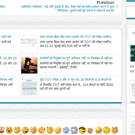
Previous
 संकट
असिस्टेंट प्रोफेसर : नई भर्ती जुलाई के बाद, रिक्त पदों का ब्योरा एकत्र करने में जुटा
निदेशालय, पुरानी भर्ती पूरी कराने में व्यस्त हैं अफसर
P
ें जारी करे
उत्तर प्रदेश शिक्षा सेवा चयन आयोग की TGT की परीक्षा स्थगित,
अब 21-22 जुलाई को
ें जारी करे
उत्तर प्रदेश शिक्षा सेवा चयन आयोग की TGT की परीक्षा स्थगित,
अब 21-22 जुलाई को3,539 पदों पर भर्ती के
सूची, 18 और 19
चयनितों को नियुक्ति का पूर्ण अधिकार नहीं, पर नियोक्ता भी नहीं कर
सकता मनमानी – हाईकोर्ट, टीजीटी-2013 मामले में की अहम
सूची, 18 और 19
चयनितों को नियुक्ति का पूर्ण अधिकार नहीं, पर नियोक्ता भी नहीं कर
टिप्पणी, एकलपीठ के आदेश पर चल रही सुनवाई
सभी
सकता मनमानी – हाईकोर्ट, टीजीट
चाहे
रोफेसर भर्ती
यूपी TGT परीक्षा 3 और 4 जून को, 36 जिलों के 614 केंद्रों पर
ें किया बदलाव
दो पालियों में होगी परीक्षा
रोफेसर भर्ती
दो दिवसीय TGT भर्ती परीक्षा कल से, 614 केंद्रों पर होगी 3539
पदों की चार साल पुरानी भर्त
परीक
...