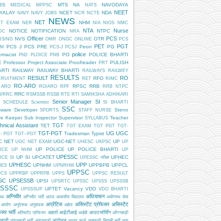
BS
MTS
NA
NAVODAYA
MEDICAL
MPPSC
NATS
NEET
DYALAY
NCET
NDA
NAVY
NAVY JOBS
NCR
NCTE
NEWS
NET
NHM
ET EXAM
NER
NIA
NIOS
NMC
NTA
Nurse
NOTICE
NOTIFICATION
NTPC
DC
NRA
Officer
PCS
NVS
OTR
RSING
OMR
ONGC
ONLINE
PCS
PET
PGT
PCS J
PCS PRE
Peon
PG
AM
PCS-J
PCSJ
police
rmacist
PO
POLICE BHARTI
PhD
PLOICE
PNB
E
Professor
Project Associate
Proofreader
PULISH
PRT
ARTI
RAILWAY
RAILWAY BHARTI
RAILWAYS
RAILWEY
RESULTS
RESULT
RO
RFO
CRUITMENT
RET
RIMC
RO-ARO
RPSC
RRB
 ARO
RO/ARO
RPF
RRB NTPC
RRC
B/RRC
RSMSSB
RSSB
RTE
RTI
SAMIKSHA ADHIKARI
Senior Manager
SI
SCHEDULE
Scientist
SI BHARTI
SSC
tware Developer
Steno
SPORTS
STAFF NURSE
re Keeper
Sub Inspector
Supervisor
Teacher
SYLLABUS
hnical Assistant
TGT
TET
TGT EXAM
TGT PGT
TGT-
TGT-PGT
UG
UGC
Tradesman
Typist
- PGT
TGT--PGT
C NET
UGC-NET
UP
UGC NET EXAM
UHESC
UKPSC
UP
UP POLICE
UP POLICE BHARTI
ICE
UP NHM
UP
UPESSC
UP SI
UPCATET
UPHEC
ICE SI
UPESSC परीक्षा
UPHESC
UPP
UPNHM
UPPBPB
UPPCL
HES
UPNRHM
UPPSC
PCS
UPPRBP
UPPRPB
UPPS
UPPSC RESULT
SC
UPSESSB
UPSI
UPSRTC
UPSSC
UPSSS
UPSSSB
SSSC
UPTET
Vacancy
VDO
UPSSSUP
VDO BHARTI
अग्निवीर
अधियाचन
िपथ
अग्निवीर भर्ती
अटल आवासीय विद्यालय
अधीनस्थ सेवा
अप्रेंटिस
असिस्टेंट प्रोफेसर
असिस्टेंट
 आयोग
अनुदेशक
अनुवादक
अर्हता
ेसर भर्ती
अहर्ता
आईटीआई
आउटसोर्सिंग
अस्सिटेंट प्रोफेसर
आईबी
आँगनबाड़ी
बाड़ी
आंदोलन
आंगनबाड़ी भर्ती
आंगनवाड़ी
आधार कार्ड
आबकारी सिपाही भर्ती
आयु