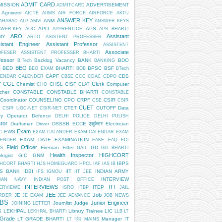
ADMIT CARD
MISSION
ADVERTISEMENT
ADMITCARD
Agniveer
AICTE
AIIMS
AIR FORCE
AIRFORCE
AKTU
ANSWER KEY
ANM
AHABAD
ALP
AMVI
ANSWER KEYS
APO
APS
SWER-KEY
AOC
APPRENTICE
APS BHARTI
ARO
Assistant
MY
ARTO
ASISTENT PROFESSER
istant Engineer
Assistant Professor
ASSISTENT
Associate
OFESER
ASSISTENT PROFESSER BHARTI
fessor
Backlog Vacancy
BANK
BDO
B.Tech
BANKING
BEO
BED
BHARTI
BPSC
BSF
S
BEO EXAM
BOB
BTech
CAPF
CDS
LENDAR
CALENDER
CBSE
CCC
CDAC
CDPO
CGL
Clerk
T
Chemist
CHSL
CISF
Computer
CHO
CLAT
cher
CONSTABLE
CONSTABLE BHARTI
CONSTABLE
Coordinator
COUNSELING
CPO
CRPF
CSIR
CSE
CSIR
CUET
CTET
CUTOFF
Data
T
CSIR UGC-NET
CSIR-NET
ry Operator
Defence
DELHI POLICE
DELHI PULISH
tor
Draftsman
Driver
DSSSB
ECCE एजुकेटर
Electrician
Exam
EWS
C
EXAM CALANDER
EXAM CALENDAR
EXAM
EXAM DATE
EXAMINATION
LENDER
FAKE
FAQ
FCI
Field Officer
Fireman
Fitter
GD
S
GAIL
GD BHARTI
Health Inspector
HIGHCORT
logist
GIC
GNM
IBPS
HCORT BHARTI
HJS
HOMEGUARD
HPCL
IAF
IAS
IB
PS BANK
IDBI
IIT
INDIAN ARMY
IFS
IGNOU
IIT JEE
INTERVIEW
DIAN NAVY
INDIAN POST OFFICE
INTERVIEWS
ITI
ITEP
ERVIEWE
ISRO
ITBP
JAIL
JEE
Job
JE
RDER
JE EXAM
JEE ADVANCE
JOB NEWS
BS
Junior Engineer
Journlist
Judge
JOINING LETTER
S
LEKHPAL
Library Trainee
LIC
LEKHPAL BHARTI
LLB
LT
 Grade
LT GRADE BHARTI
Manager IT
LT ग्रेड
MAINS