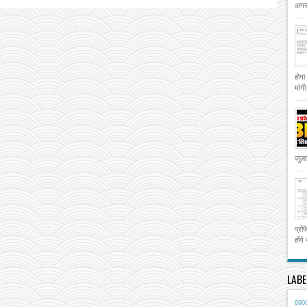
अगस्
होगा
मांग
जुला
प्रो
होंगे
LABE
690