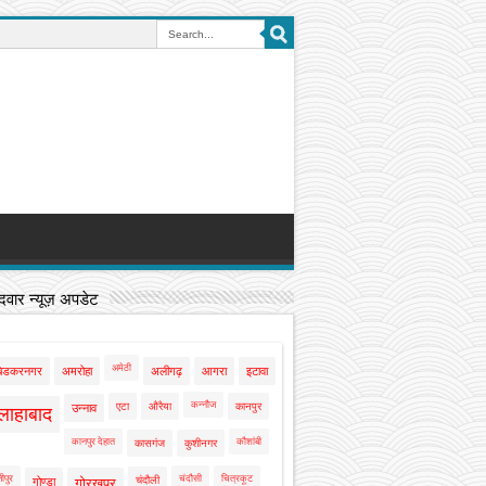
वार न्यूज़ अपडेट
अमेठी
बेडकरनगर
अमरोहा
अलीगढ़
आगरा
इटावा
कन्नौज
एटा
औरैया
कानपुर
उन्नाव
लाहाबाद
कानपुर देहात
कौशांबी
कासगंज
कुशीनगर
ीपुर
चंदौसी
चित्रकूट
चंदौली
गोण्डा
गोरखपुर