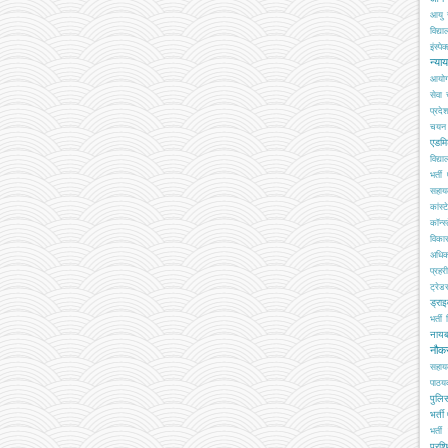
आयु 
विद्य
इंस्पेक
न्या
आयो
सेवा
प्रदे
चयन ब
एडमि
विद्य
भर्ती
सहा
कांस्
कॉन्स्
विका
अधिक
प्रहरी
ट्रेड
ड्रा
भर्ती
नाय
नौक
सहाय
पाठय
पुलिस
भर्ती
भर्ती 
प्रशि