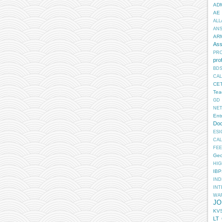
AD
AE
ALL
AN
AR
Ass
PR
pro
BD
CA
CE
Tea
GD
NE
Ent
Doc
ESI
CA
FEE
Geo
HIG
IB
IN
INT
WA
JO
KV
LT