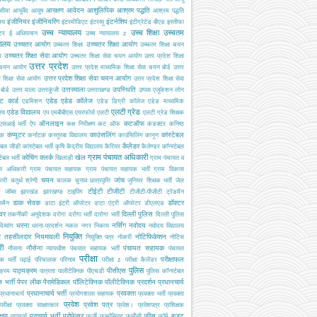
आरक्षण
आवेदन
आशुलिपिक
आश्रम पद्धति
सीमा
आयुर्वेद
आयुष
आश्रम पद्धति
इंजीनियर
इंजीनियरिंग
इंटर्नशिप
ालय
इंटरमीडिएट
इंटरव्यू
इंटीग्रेटेड बीएड
इस्तीफा
उच्च न्यायालय
उच्च शिक्षा
उच्चतम
्टर
ई अधियाचन
उच्च न्यायालय z
यालय
उच्चतर आयोग
उच्चतर शिक्षा आयोग
उच्चतर शिक्षा
उच्चतर शिक्षा चयन
उच्चतर शिक्षा सेवा आयोग
ग
उच्चतर शिक्षा सेवा चयन आयोग
उतर प्रदेश शिक्षा
उत्तर प्रदेश
 चयन आयोग
उत्तर प्रदेश माध्यमिक शिक्षा सेवा चयन बोर्ड
उत्तर
उत्तर प्रदेश शिक्षा सेवा चयन आयोग
श शिक्षा सेवा आयोग
उत्तर प्रदेश शिक्षा सेवा
उत्तरमाला
उपस्थिति
ोर्ड
उत्तर माला
उत्तरकुंजी
उत्तराखण्ड
उप्पस
एजूकेशन लोन
ट कार्ड
एडेड
एडेड कॉलेज
एडमिशन
एडेड डिग्री कॉलेज
एडेड माध्यमिक
एलटी ग्रेड
एडेड विद्यालय
ालय
एप
एमबीबीएस
एयरफोर्स
एलटी
एलटी ग्रेड शिक्षक
ऑनलाइन
कटऑफ
एसआई भर्ती
ऐप
कक्ष निरीक्षण
कट ऑफ
कंडक्टर
कनिष्ठ
कंप्यूटर
काउंसलिंग
कांस्टेबल
यक
कर्नाटक
कस्तूरबा विद्यालय
काउंसिलिंग
कानून
कैलेंडर
टेबल जीडी
कांस्टेबल भर्ती
कृषि
केंद्रीय विद्यालय
कैरियर
कैलेण्डर
कॉन्स्टेबल
ग्राम पंचायत अधिकारी
कोचिंग
क्लर्क
खेल
टेबल भर्ती
खिलाड़ी
ग्राम पंचायत व
स अधिकारी
ग्राम पंचायत सहायक
ग्राम पंचायत सहायक भर्ती
ग्राम विकास
चयन
जांच
ारी
चतुर्थ श्रेणी
चालक
चुनाव
छात्रवृत्ति
जूनियर शिक्षक भर्ती
जेल
टीईटी
टीजीटी
जॉब्स
झारखंड
झारखण्ड
टाइपिंग
टीजीटी-पीजीटी
ट्रेडमैन
डाक सेवक
डॉक्टर
समैन
डाटा इंट्री ऑपरेटर
डाटा एंट्री ऑपरेटर
डीएलएड
इवर
दिल्ली पुलिस
तकनीकी अनुदेशक
दरोगा
दरोगा भर्ती
दारोगा भर्ती
दिल्ली पुलिस
धरना
नर्सिंग
नवोदय
दिव्यांग
धरना-प्रदर्शन
नकल
नगर निकाय
नवोदय विद्यालय
नियुक्ति
ब तहसीलदार
नियमावली
नोटिफिकेशन
नियुक्ति पत्र
नोकरी
नोटिस
री
नौसेना
पंचायत सहायक
नौसना
न्यायधीश
पंचयात सहायक भर्ती
पंचायत
परीक्षा
परीक्षाफल
क भर्ती
पढ़ाई
परिचालक
परिणाम
परीक्षा z
परीक्षा कैलेंडर
पुलिस
पाठ्यक्रम
पीसीएस
क्रम
पात्रता
पालीटेक्निक
पीएचडी
पुलिस कॉन्स्टेबल
 भर्ती
पेपर लीक
पैरामेडिकल
पॉलिटेक्निक
पॉलीटेक्निक
प्रदर्शन
प्रधानचार्य
प्रधानाचार्य भर्ती
प्रवक्ता
प्रधानाचार्य
प्रयोगशाला सहायक
प्रवक्ता भर्ती
प्रवक्ता
प्रवेश
प्रवेश पत्र
परीक्षा
प्रवक्ता साक्षात्कार
प्रवेश।
प्रवेशपत्र
प्रशिक्षक
क्षण
प्राचार्य भर्ती
प्रोफेसर
फीस
बजट
प्राचार्य
फर्जी
फार्मासिस्ट
फार्मेसी
फॉर्म