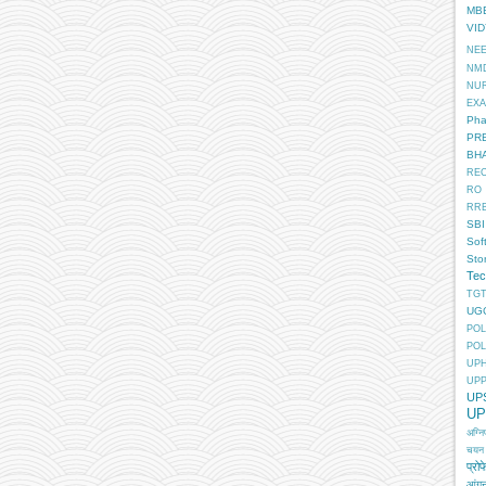
MB
VI
NE
NM
NU
EX
Pha
PR
BH
RE
RO
RR
SBI
Sof
Sto
Tec
TGT
UG
POL
POL
UP
UP
UP
UP
अग्न
चयन
प्रोफ
आंगन