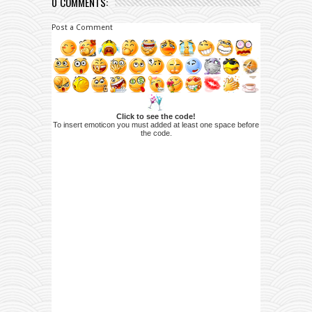
0 COMMENTS:
Post a Comment
Click to see the code!
To insert emoticon you must added at least one space before
the code.