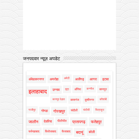
जनपदवार न्यूज़ अपडेट
अमेठी
अंबेडकरनगर
अमरोहा
अलीगढ़
आगरा
इटावा
कन्नौज
एटा
औरैया
कानपुर
उन्नाव
इलाहाबाद
कानपुर देहात
कौशांबी
कासगंज
कुशीनगर
गाजीपुर
चंदौसी
चित्रकूट
चंदौली
गोण्डा
गोरखपुर
पीलीभीत
जालौन
देवरिया
प्रतापगढ़
फतेहपुर
फर्रुखाबाद
फिरोजाबाद
फैजाबाद
बदायूं
बरेली