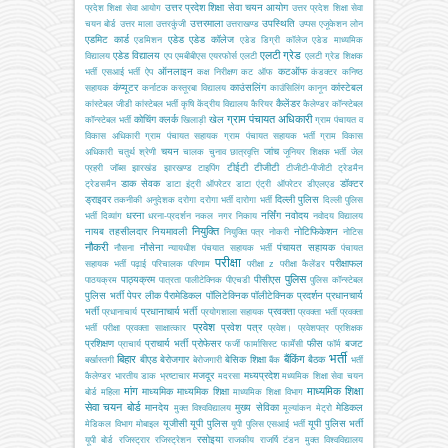
उत्तर प्रदेश शिक्षा सेवा चयन आयोग
प्रदेश शिक्षा सेवा आयोग
उत्तर प्रदेश शिक्षा सेवा
उत्तरमाला
उपस्थिति
चयन बोर्ड
उत्तर माला
उत्तरकुंजी
उत्तराखण्ड
उप्पस
एजूकेशन लोन
एडमिट कार्ड
एडेड
एडेड कॉलेज
एडमिशन
एडेड डिग्री कॉलेज
एडेड माध्यमिक
एलटी ग्रेड
एडेड विद्यालय
विद्यालय
एप
एमबीबीएस
एयरफोर्स
एलटी
एलटी ग्रेड शिक्षक
ऑनलाइन
कटऑफ
भर्ती
एसआई भर्ती
ऐप
कक्ष निरीक्षण
कट ऑफ
कंडक्टर
कनिष्ठ
कंप्यूटर
काउंसलिंग
कांस्टेबल
सहायक
कर्नाटक
कस्तूरबा विद्यालय
काउंसिलिंग
कानून
कैलेंडर
कांस्टेबल जीडी
कांस्टेबल भर्ती
कृषि
केंद्रीय विद्यालय
कैरियर
कैलेण्डर
कॉन्स्टेबल
ग्राम पंचायत अधिकारी
कोचिंग
क्लर्क
खेल
कॉन्स्टेबल भर्ती
खिलाड़ी
ग्राम पंचायत व
विकास अधिकारी
ग्राम पंचायत सहायक
ग्राम पंचायत सहायक भर्ती
ग्राम विकास
चयन
जांच
अधिकारी
चतुर्थ श्रेणी
चालक
चुनाव
छात्रवृत्ति
जूनियर शिक्षक भर्ती
जेल
टीईटी
टीजीटी
प्रहरी
जॉब्स
झारखंड
झारखण्ड
टाइपिंग
टीजीटी-पीजीटी
ट्रेडमैन
डाक सेवक
डॉक्टर
ट्रेडसमैन
डाटा इंट्री ऑपरेटर
डाटा एंट्री ऑपरेटर
डीएलएड
ड्राइवर
दिल्ली पुलिस
तकनीकी अनुदेशक
दरोगा
दरोगा भर्ती
दारोगा भर्ती
दिल्ली पुलिस
धरना
नर्सिंग
नवोदय
भर्ती
दिव्यांग
धरना-प्रदर्शन
नकल
नगर निकाय
नवोदय विद्यालय
नियुक्ति
नायब तहसीलदार
नियमावली
नोटिफिकेशन
नियुक्ति पत्र
नोकरी
नोटिस
नौकरी
नौसेना
पंचायत सहायक
नौसना
न्यायधीश
पंचयात सहायक भर्ती
पंचायत
परीक्षा
परीक्षाफल
सहायक भर्ती
पढ़ाई
परिचालक
परिणाम
परीक्षा z
परीक्षा कैलेंडर
पुलिस
पाठ्यक्रम
पीसीएस
पाठयक्रम
पात्रता
पालीटेक्निक
पीएचडी
पुलिस कॉन्स्टेबल
पुलिस भर्ती
पेपर लीक
पैरामेडिकल
पॉलिटेक्निक
पॉलीटेक्निक
प्रदर्शन
प्रधानचार्य
भर्ती
प्रधानाचार्य भर्ती
प्रवक्ता
प्रधानाचार्य
प्रयोगशाला सहायक
प्रवक्ता भर्ती
प्रवक्ता
प्रवेश
प्रवेश पत्र
भर्ती परीक्षा
प्रवक्ता साक्षात्कार
प्रवेश।
प्रवेशपत्र
प्रशिक्षक
प्रशिक्षण
प्राचार्य भर्ती
प्रोफेसर
फीस
बजट
प्राचार्य
फर्जी
फार्मासिस्ट
फार्मेसी
फॉर्म
भर्ती
बिहार
बैंकिंग
बीएड
बेरोजगार
बेसिक शिक्षा
बैठक
बर्खास्तगी
बेरोजगारी
बैंक
भर्ती
मजदूर
मध्यप्रदेश
कैलेण्डर
भारतीय डाक
भ्रष्टाचार
मदरसा
मध्यमिक शिक्षा सेवा चयन
मांग
माध्यमिक शिक्षा
माध्यमिक
माध्यमिक शिक्षा
बोर्ड
महिला
माध्यमिक शिक्षा विभाग
सेवा चयन बोर्ड
मानदेय
मुख्य सेविका
मेडिकल
मुक्त विश्वविद्यालय
मूल्यांकन
मेट्रो
यूजीसी
यूपी पुलिस
यूपी पुलिस भर्ती
मेडिकल विभाग
मोबाइल
यूपी पुलिस एसआई भर्ती
रसोइया
यूपी बोर्ड
रजिस्ट्रार
रजिस्ट्रेशन
राजकीय
राजर्षि टंडन मुक्त विश्वविद्यालय