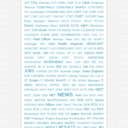
CGL
Clerk
CET
Chemist
CHSL
CISF
Computer
CHO
CLAT
Teacher
CONSTABLE
CONSTABLE BHARTI
CONSTABLE
Coordinator
COUNSELING
CPO
CRPF
CSIR
GD
CSE
CSIR
CUET
CTET
CUTOFF
Data
NET
CSIR UGC-NET
CSIR-NET
Entry Operator
Defence
DELHI POLICE
DELHI PULISH
Doctor
Draftsman
Driver
DSSSB
ECCE एजुकेटर
Electrician
Exam
EWS
ESIC
EXAM CALANDER
EXAM CALENDAR
EXAM
EXAM DATE
EXAMINATION
CALENDER
FAKE
FAQ
FCI
Field Officer
Fireman
Fitter
GD
FEES
GAIL
GD BHARTI
Health Inspector
HIGHCORT
Geologist
GIC
GNM
IBPS
HIGHCORT BHARTI
HJS
HOMEGUARD
HPCL
IAF
IAS
IB
IBPS BANK
IDBI
IIT
INDIAN ARMY
IFS
IGNOU
IIT JEE
INTERVIEW
INDIAN NAVY
INDIAN POST OFFICE
INTERVIEWS
ITI
ITEP
INTERVIEWE
ISRO
ITBP
JAIL
JEE
Job
JE
WARDER
JE EXAM
JEE ADVANCE
JOB NEWS
JOBS
Junior Engineer
Journlist
Judge
JOINING LETTER
KVS
LEKHPAL
Library Trainee
LIC
LEKHPAL BHARTI
LLB
LT
LT Grade
LT GRADE BHARTI
Manager IT
LT ग्रेड
MAINS
MBBS
MTS
NA
NAVODAYA
MEDICAL
MPPSC
NATS
NEET
VIDYALAY
NCET
NDA
NAVY
NAVY JOBS
NCR
NCTE
NEWS
NET
NHM
NEET EXAM
NER
NIA
NIOS
NMC
NTA
Nurse
NOTICE
NOTIFICATION
NTPC
NMDC
NRA
Officer
PCS
NVS
OTR
NURSING
OMR
ONGC
ONLINE
PCS
PET
PGT
PCS J
PCS PRE
Peon
PG
EXAM
PCS-J
PCSJ
police
Pharmacist
PO
POLICE BHARTI
PhD
PLOICE
PNB
PRE
Professor
Project Associate
Proofreader
PULISH
PRT
BHARTI
RAILWAY
RAILWAY BHARTI
RAILWAYS
RAILWEY
RESULTS
RESULT
RO
RFO
RECRUITMENT
RET
RIMC