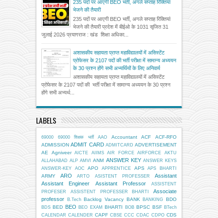
235 पदों पर आएगी BEO भर्ती, अगले सप्ताह रिक्तियां
भेजने की तैयारी
235 पदों पर आएगी BEO भर्ती, अगले सप्ताह रिक्तियां
भेजने की तैयारी प्रदेश में बीईओ के 1031 सृजित 31
जुलाई 2026 प्रयागराज : खंड शिक्षा अधिका...
अशासकीय सहायता प्राप्त महाविद्यालयों में असिस्टेंट
प्रोफेसर के 2107 पदों की भर्ती परीक्षा में सामान्य अध्ययन
के 30 प्रश्न होंगे सभी अभ्यर्थियों के लिए अनिवार्य
अशासकीय सहायता प्राप्त महाविद्यालयों में असिस्टेंट
प्रोफेसर के 2107 पदों की भर्ती परीक्षा में सामान्य अध्ययन के 30 प्रश्न
होंगे सभी अभ्यर्थ...
LABELS
Accountant
ACF
ACF-RFO
69000
69000 शिक्षक भर्ती
AAO
ADMIT CARD
ADMISSION
ADVERTISEMENT
ADMITCARD
AE
Agniveer
AICTE
AIIMS
AIR FORCE
AIRFORCE
AKTU
ANSWER KEY
ANM
ALLAHABAD
ALP
AMVI
ANSWER KEYS
APO
APS
ANSWER-KEY
AOC
APPRENTICE
APS BHARTI
ARO
Assistant
ARMY
ARTO
ASISTENT PROFESSER
Assistant Engineer
Assistant Professor
ASSISTENT
Associate
PROFESER
ASSISTENT PROFESSER BHARTI
professor
Backlog Vacancy
BANK
BDO
B.Tech
BANKING
BEO
BED
BHARTI
BPSC
BSF
BDS
BEO EXAM
BOB
BTech
CAPF
CDS
CALENDAR
CALENDER
CBSE
CCC
CDAC
CDPO