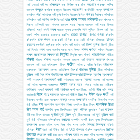
ऑनलाइन
कटऑफ
भर्ती
एसआई भर्ती
ऐप
कक्ष निरीक्षण
कट ऑफ
कंडक्टर
कनिष्ठ
कंप्यूटर
काउंसलिंग
कांस्टेबल
सहायक
कर्नाटक
कस्तूरबा विद्यालय
काउंसिलिंग
कानून
कैलेंडर
कांस्टेबल जीडी
कांस्टेबल भर्ती
कृषि
केंद्रीय विद्यालय
कैरियर
कैलेण्डर
कॉन्स्टेबल
ग्राम पंचायत अधिकारी
कोचिंग
क्लर्क
खेल
कॉन्स्टेबल भर्ती
खिलाड़ी
ग्राम पंचायत व
विकास अधिकारी
ग्राम पंचायत सहायक
ग्राम पंचायत सहायक भर्ती
ग्राम विकास
चयन
जांच
अधिकारी
चतुर्थ श्रेणी
चालक
चुनाव
छात्रवृत्ति
जूनियर शिक्षक भर्ती
जेल
टीईटी
टीजीटी
प्रहरी
जॉब्स
झारखंड
झारखण्ड
टाइपिंग
टीजीटी-पीजीटी
ट्रेडमैन
डाक सेवक
डॉक्टर
ट्रेडसमैन
डाटा इंट्री ऑपरेटर
डाटा एंट्री ऑपरेटर
डीएलएड
ड्राइवर
दिल्ली पुलिस
तकनीकी अनुदेशक
दरोगा
दरोगा भर्ती
दारोगा भर्ती
दिल्ली पुलिस
धरना
नर्सिंग
नवोदय
भर्ती
दिव्यांग
धरना-प्रदर्शन
नकल
नगर निकाय
नवोदय विद्यालय
नियुक्ति
नायब तहसीलदार
नियमावली
नोटिफिकेशन
नियुक्ति पत्र
नोकरी
नोटिस
नौकरी
नौसेना
पंचायत सहायक
नौसना
न्यायधीश
पंचयात सहायक भर्ती
पंचायत
परीक्षा
परीक्षाफल
सहायक भर्ती
पढ़ाई
परिचालक
परिणाम
परीक्षा z
परीक्षा कैलेंडर
पुलिस
पाठ्यक्रम
पीसीएस
पाठयक्रम
पात्रता
पालीटेक्निक
पीएचडी
पुलिस कॉन्स्टेबल
पुलिस भर्ती
पेपर लीक
पैरामेडिकल
पॉलिटेक्निक
पॉलीटेक्निक
प्रदर्शन
प्रधानचार्य
भर्ती
प्रधानाचार्य भर्ती
प्रवक्ता
प्रधानाचार्य
प्रयोगशाला सहायक
प्रवक्ता भर्ती
प्रवक्ता
प्रवेश
प्रवेश पत्र
भर्ती परीक्षा
प्रवक्ता साक्षात्कार
प्रवेश।
प्रवेशपत्र
प्रशिक्षक
प्रशिक्षण
प्राचार्य भर्ती
प्रोफेसर
फीस
बजट
प्राचार्य
फर्जी
फार्मासिस्ट
फार्मेसी
फॉर्म
भर्ती
बिहार
बैंकिंग
बीएड
बेरोजगार
बेसिक शिक्षा
बैठक
बर्खास्तगी
बेरोजगारी
बैंक
भर्ती
मजदूर
मध्यप्रदेश
कैलेण्डर
भारतीय डाक
भ्रष्टाचार
मदरसा
मध्यमिक शिक्षा सेवा चयन
मांग
माध्यमिक शिक्षा
माध्यमिक
माध्यमिक शिक्षा
बोर्ड
महिला
माध्यमिक शिक्षा विभाग
सेवा चयन बोर्ड
मानदेय
मुख्य सेविका
मेडिकल
मुक्त विश्वविद्यालय
मूल्यांकन
मेट्रो
यूजीसी
यूपी पुलिस
यूपी पुलिस भर्ती
मेडिकल विभाग
मोबाइल
यूपी पुलिस एसआई भर्ती
रसोइया
यूपी बोर्ड
रजिस्ट्रार
रजिस्ट्रेशन
राजकीय
राजर्षि टंडन मुक्त विश्वविद्यालय
राजस्थान
रिजल्ट
रिजल्ट्स
राजस्व परिषद
राज्य शिक्षा सेवा चयन आयोग
रेडियो
रेलवे
रोजगार
लिपिक
ऑपरेटर
रेलवे भर्ती
रैंकिंग
रैली
रो-ARO
रोडवेज
लाइब्रेरियन
लेखपाल
लेखपाल भर्ती
वन दरोगा
वायुसेना
लेखपालज भर्ती
वन रक्षक
वरिष्ठ प्रवक्ता
विज्ञप्ति
विज्ञापन
विरोध
शारीरिक दक्षता
विद्यालय
वेटनरी
वेतन
वेतनमान
वैज्ञानिक