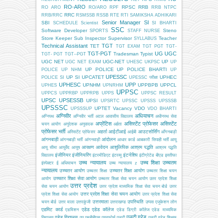
RO-ARO
RPSC
RRB
RO ARO
RO/ARO
RPF
RRB NTPC
RRC
RRB/RRC
RSMSSB
RSSB
RTE
RTI
SAMIKSHA ADHIKARI
Senior Manager
SI
SBI
SCHEDULE
Scientist
SI BHARTI
SSC
Software Developer
Steno
SPORTS
STAFF NURSE
Store Keeper
Sub Inspector
Supervisor
Teacher
SYLLABUS
Technical Assistant
TGT
TET
TGT EXAM
TGT PGT
TGT-
TGT-PGT
UG
UGC
Tradesman
Typist
TGT- PGT
TGT--PGT
UGC NET
UGC-NET
UP
UGC NET EXAM
UHESC
UKPSC
UP
UP POLICE
UP POLICE BHARTI
POLICE
UP NHM
UP
UPESSC
UP SI
UPCATET
UPHEC
POLICE SI
UPESSC परीक्षा
UPHESC
UPP
UPNHM
UPPBPB
UPPCL
UPHES
UPNRHM
UPPSC
UPPCS
UPPRBP
UPPRPB
UPPS
UPPSC RESULT
UPSC
UPSESSB
UPSI
UPSRTC
UPSSC
UPSSS
UPSSSB
UPSSSC
UPTET
Vacancy
VDO
UPSSSUP
VDO BHARTI
अग्निवीर
अधियाचन
अग्निपथ
अग्निवीर भर्ती
अटल आवासीय विद्यालय
अधीनस्थ सेवा
अप्रेंटिस
असिस्टेंट प्रोफेसर
असिस्टेंट
चयन आयोग
अनुदेशक
अनुवादक
अर्हता
प्रोफेसर भर्ती
अहर्ता
आईटीआई
आउटसोर्सिंग
अस्सिटेंट प्रोफेसर
आईबी
आँगनबाड़ी
आंगनबाड़ी
आंदोलन
आंगनबाड़ी भर्ती
आंगनवाड़ी
आधार कार्ड
आबकारी सिपाही भर्ती
आयु
आरक्षण
आवेदन
आशुलिपिक
आश्रम पद्धति
आयु सीमा
आयुर्वेद
आयुष
आश्रम पद्धति
इंजीनियर
इंजीनियरिंग
इंटर्नशिप
विद्यालय
इंटरमीडिएट
इंटरव्यू
इंटीग्रेटेड बीएड
इस्तीफा
उच्च न्यायालय
उच्च शिक्षा
उच्चतम
इंस्पेक्टर
ई अधियाचन
उच्च न्यायालय z
न्यायालय
उच्चतर आयोग
उच्चतर शिक्षा आयोग
उच्चतर शिक्षा
उच्चतर शिक्षा चयन
उच्चतर शिक्षा सेवा आयोग
आयोग
उच्चतर शिक्षा सेवा चयन आयोग
उतर प्रदेश शिक्षा
उत्तर प्रदेश
सेवा चयन आयोग
उत्तर प्रदेश माध्यमिक शिक्षा सेवा चयन बोर्ड
उत्तर
उत्तर प्रदेश शिक्षा सेवा चयन आयोग
प्रदेश शिक्षा सेवा आयोग
उत्तर प्रदेश शिक्षा सेवा
उत्तरमाला
उपस्थिति
चयन बोर्ड
उत्तर माला
उत्तरकुंजी
उत्तराखण्ड
उप्पस
एजूकेशन लोन
एडमिट कार्ड
एडेड
एडेड कॉलेज
एडमिशन
एडेड डिग्री कॉलेज
एडेड माध्यमिक
एलटी ग्रेड
एडेड विद्यालय
विद्यालय
एप
एमबीबीएस
एयरफोर्स
एलटी
एलटी ग्रेड शिक्षक