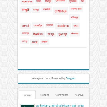
मुजफ्फरनगर
महोबा
मिर्जापुर
मुरादाबाद
मेरठ
महाराजगंज
लखीमपुर खीरी
रायबरेली
मैनपुरी
रामपुर
लखनऊ
ललितपुर
श्रावस्ती
शाहजहाँपुर
वाराणसी
संतकबीरनगर
संभल
सहारनपुर
सोनभद्र
सिद्धार्थनगर
सीतापुर
सुल्तानपुर
हमीरपुर
हाथरस
हरदोई
sewayojan.com. Powered by
Blogger
.
Recent
Comments
Archive
Popular
अब सेवायोजन ● कॉम की सभी पोस्ट्स / खबरें / आदेश