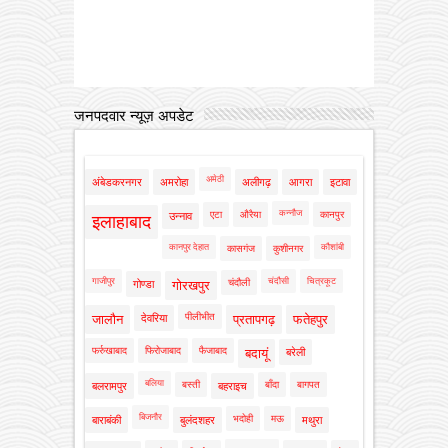
जनपदवार न्यूज़ अपडेट
अमेठी
अंबेडकरनगर
अमरोहा
अलीगढ़
आगरा
इटावा
कन्नौज
एटा
औरैया
कानपुर
उन्नाव
इलाहाबाद
कानपुर देहात
कौशांबी
कासगंज
कुशीनगर
गाजीपुर
चंदौसी
चित्रकूट
चंदौली
गोण्डा
गोरखपुर
पीलीभीत
जालौन
देवरिया
प्रतापगढ़
फतेहपुर
फर्रुखाबाद
फिरोजाबाद
फैजाबाद
बदायूं
बरेली
बलिया
बस्ती
बाँदा
बागपत
बलरामपुर
बहराइच
बिजनौर
भदोही
मऊ
बाराबंकी
बुलंदशहर
मथुरा