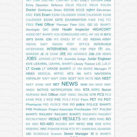
CTET
CUTOFF
Data
NET
CSIR UGC-NET
CSIR-NET
Entry Operator
Defence
DELHI POLICE
DELHI PULISH
Doctor
Draftsman
Driver
DSSSB
ECCE एजुकेटर
Electrician
Exam
EWS
ESIC
EXAM CALANDER
EXAM CALENDAR
EXAM
EXAM DATE
EXAMINATION
CALENDER
FAKE
FAQ
FCI
Field Officer
Fireman
Fitter
GD
FEES
GAIL
GD BHARTI
Health Inspector
HIGHCORT
Geologist
GIC
GNM
IBPS
HIGHCORT BHARTI
HJS
HOMEGUARD
HPCL
IAF
IAS
IB
IBPS BANK
IDBI
IIT
INDIAN ARMY
IFS
IGNOU
IIT JEE
INTERVIEW
INDIAN NAVY
INDIAN POST OFFICE
INTERVIEWS
ITI
ITEP
INTERVIEWE
ISRO
ITBP
JAIL
JEE
Job
JE
WARDER
JE EXAM
JEE ADVANCE
JOB NEWS
JOBS
Junior Engineer
Journlist
Judge
JOINING LETTER
KVS
LEKHPAL
Library Trainee
LIC
LEKHPAL BHARTI
LLB
LT
LT Grade
LT GRADE BHARTI
Manager IT
LT ग्रेड
MAINS
MBBS
MTS
NA
NAVODAYA
MEDICAL
MPPSC
NATS
NEET
VIDYALAY
NCET
NDA
NAVY
NAVY JOBS
NCR
NCTE
NEWS
NET
NHM
NEET EXAM
NER
NIA
NIOS
NMC
NTA
Nurse
NOTICE
NOTIFICATION
NTPC
NMDC
NRA
Officer
PCS
NVS
OTR
NURSING
OMR
ONGC
ONLINE
PCS
PET
PGT
PCS J
PCS PRE
Peon
PG
EXAM
PCS-J
PCSJ
police
Pharmacist
PO
POLICE BHARTI
PhD
PLOICE
PNB
PRE
Professor
Project Associate
Proofreader
PULISH
PRT
BHARTI
RAILWAY
RAILWAY BHARTI
RAILWAYS
RAILWEY
RESULTS
RESULT
RO
RFO
RECRUITMENT
RET
RIMC
RO-ARO
RPSC
RRB
RO ARO
RO/ARO
RPF
RRB NTPC
RRC
RRB/RRC
RSMSSB
RSSB
RTE
RTI
SAMIKSHA ADHIKARI
Senior Manager
SI
SBI
SCHEDULE
Scientist
SI BHARTI