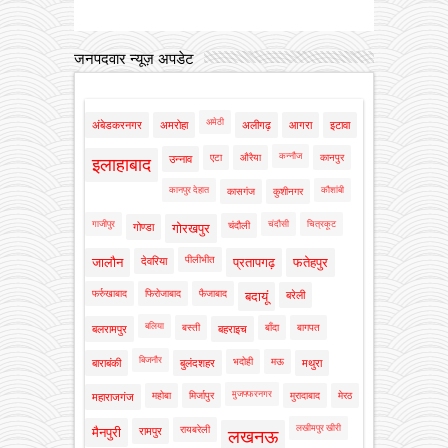
जनपदवार न्यूज़ अपडेट
अमेठी
अंबेडकरनगर
अमरोहा
अलीगढ़
आगरा
इटावा
कन्नौज
एटा
औरैया
कानपुर
उन्नाव
इलाहाबाद
कानपुर देहात
कौशांबी
कासगंज
कुशीनगर
गाजीपुर
चंदौसी
चित्रकूट
चंदौली
गोण्डा
गोरखपुर
पीलीभीत
जालौन
देवरिया
प्रतापगढ़
फतेहपुर
फर्रुखाबाद
फिरोजाबाद
फैजाबाद
बदायूं
बरेली
बलिया
बस्ती
बाँदा
बागपत
बलरामपुर
बहराइच
बिजनौर
भदोही
मऊ
बाराबंकी
बुलंदशहर
मथुरा
मुजफ्फरनगर
महोबा
मिर्जापुर
मुरादाबाद
मेरठ
महाराजगंज
लखीमपुर खीरी
रायबरेली
मैनपुरी
रामपुर
लखनऊ