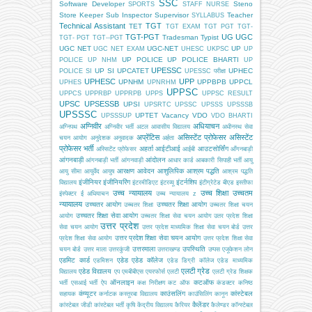
SSC
Software Developer
Steno
SPORTS
STAFF NURSE
Store Keeper
Sub Inspector
Supervisor
Teacher
SYLLABUS
Technical Assistant
TGT
TET
TGT EXAM
TGT PGT
TGT-
TGT-PGT
UG
UGC
Tradesman
Typist
TGT- PGT
TGT--PGT
UGC NET
UGC-NET
UP
UGC NET EXAM
UHESC
UKPSC
UP
UP POLICE
UP POLICE BHARTI
POLICE
UP NHM
UP
UPESSC
UP SI
UPCATET
UPHEC
POLICE SI
UPESSC परीक्षा
UPHESC
UPP
UPNHM
UPPBPB
UPPCL
UPHES
UPNRHM
UPPSC
UPPCS
UPPRBP
UPPRPB
UPPS
UPPSC RESULT
UPSC
UPSESSB
UPSI
UPSRTC
UPSSC
UPSSS
UPSSSB
UPSSSC
UPTET
Vacancy
VDO
UPSSSUP
VDO BHARTI
अग्निवीर
अधियाचन
अग्निपथ
अग्निवीर भर्ती
अटल आवासीय विद्यालय
अधीनस्थ सेवा
अप्रेंटिस
असिस्टेंट प्रोफेसर
असिस्टेंट
चयन आयोग
अनुदेशक
अनुवादक
अर्हता
प्रोफेसर भर्ती
अहर्ता
आईटीआई
आउटसोर्सिंग
अस्सिटेंट प्रोफेसर
आईबी
आँगनबाड़ी
आंगनबाड़ी
आंदोलन
आंगनबाड़ी भर्ती
आंगनवाड़ी
आधार कार्ड
आबकारी सिपाही भर्ती
आयु
आरक्षण
आवेदन
आशुलिपिक
आश्रम पद्धति
आयु सीमा
आयुर्वेद
आयुष
आश्रम पद्धति
इंजीनियर
इंजीनियरिंग
इंटर्नशिप
विद्यालय
इंटरमीडिएट
इंटरव्यू
इंटीग्रेटेड बीएड
इस्तीफा
उच्च न्यायालय
उच्च शिक्षा
उच्चतम
इंस्पेक्टर
ई अधियाचन
उच्च न्यायालय z
न्यायालय
उच्चतर आयोग
उच्चतर शिक्षा आयोग
उच्चतर शिक्षा
उच्चतर शिक्षा चयन
उच्चतर शिक्षा सेवा आयोग
आयोग
उच्चतर शिक्षा सेवा चयन आयोग
उतर प्रदेश शिक्षा
उत्तर प्रदेश
सेवा चयन आयोग
उत्तर प्रदेश माध्यमिक शिक्षा सेवा चयन बोर्ड
उत्तर
उत्तर प्रदेश शिक्षा सेवा चयन आयोग
प्रदेश शिक्षा सेवा आयोग
उत्तर प्रदेश शिक्षा सेवा
उत्तरमाला
उपस्थिति
चयन बोर्ड
उत्तर माला
उत्तरकुंजी
उत्तराखण्ड
उप्पस
एजूकेशन लोन
एडमिट कार्ड
एडेड
एडेड कॉलेज
एडमिशन
एडेड डिग्री कॉलेज
एडेड माध्यमिक
एलटी ग्रेड
एडेड विद्यालय
विद्यालय
एप
एमबीबीएस
एयरफोर्स
एलटी
एलटी ग्रेड शिक्षक
ऑनलाइन
कटऑफ
भर्ती
एसआई भर्ती
ऐप
कक्ष निरीक्षण
कट ऑफ
कंडक्टर
कनिष्ठ
कंप्यूटर
काउंसलिंग
कांस्टेबल
सहायक
कर्नाटक
कस्तूरबा विद्यालय
काउंसिलिंग
कानून
कैलेंडर
कांस्टेबल जीडी
कांस्टेबल भर्ती
कृषि
केंद्रीय विद्यालय
कैरियर
कैलेण्डर
कॉन्स्टेबल