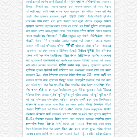
ग्राम पंचायत अधिकारी
कोचिंग
क्लर्क
खेल
कॉन्स्टेबल भर्ती
खिलाड़ी
ग्राम पंचायत व
विकास अधिकारी
ग्राम पंचायत सहायक
ग्राम पंचायत सहायक भर्ती
ग्राम विकास
चयन
जांच
अधिकारी
चतुर्थ श्रेणी
चालक
चुनाव
छात्रवृत्ति
जूनियर शिक्षक भर्ती
जेल
टीईटी
टीजीटी
प्रहरी
जॉब्स
झारखंड
झारखण्ड
टाइपिंग
टीजीटी-पीजीटी
ट्रेडमैन
डाक सेवक
डॉक्टर
ट्रेडसमैन
डाटा इंट्री ऑपरेटर
डाटा एंट्री ऑपरेटर
डीएलएड
ड्राइवर
दिल्ली पुलिस
तकनीकी अनुदेशक
दरोगा
दरोगा भर्ती
दारोगा भर्ती
दिल्ली पुलिस
धरना
नर्सिंग
नवोदय
भर्ती
दिव्यांग
धरना-प्रदर्शन
नकल
नगर निकाय
नवोदय विद्यालय
नियुक्ति
नायब तहसीलदार
नियमावली
नोटिफिकेशन
नियुक्ति पत्र
नोकरी
नोटिस
नौकरी
नौसेना
पंचायत सहायक
नौसना
न्यायधीश
पंचयात सहायक भर्ती
पंचायत
परीक्षा
परीक्षाफल
सहायक भर्ती
पढ़ाई
परिचालक
परिणाम
परीक्षा z
परीक्षा कैलेंडर
पुलिस
पाठ्यक्रम
पीसीएस
पाठयक्रम
पात्रता
पालीटेक्निक
पीएचडी
पुलिस कॉन्स्टेबल
पुलिस भर्ती
पेपर लीक
पैरामेडिकल
पॉलिटेक्निक
पॉलीटेक्निक
प्रदर्शन
प्रधानचार्य
भर्ती
प्रधानाचार्य भर्ती
प्रवक्ता
प्रधानाचार्य
प्रयोगशाला सहायक
प्रवक्ता भर्ती
प्रवक्ता
प्रवेश
प्रवेश पत्र
भर्ती परीक्षा
प्रवक्ता साक्षात्कार
प्रवेश।
प्रवेशपत्र
प्रशिक्षक
प्रशिक्षण
प्राचार्य भर्ती
प्रोफेसर
फीस
बजट
प्राचार्य
फर्जी
फार्मासिस्ट
फार्मेसी
फॉर्म
भर्ती
बिहार
बैंकिंग
बीएड
बेरोजगार
बेसिक शिक्षा
बैठक
बर्खास्तगी
बेरोजगारी
बैंक
भर्ती
मजदूर
मध्यप्रदेश
कैलेण्डर
भारतीय डाक
भ्रष्टाचार
मदरसा
मध्यमिक शिक्षा सेवा चयन
मांग
माध्यमिक शिक्षा
माध्यमिक
माध्यमिक शिक्षा
बोर्ड
महिला
माध्यमिक शिक्षा विभाग
सेवा चयन बोर्ड
मानदेय
मुख्य सेविका
मेडिकल
मुक्त विश्वविद्यालय
मूल्यांकन
मेट्रो
यूजीसी
यूपी पुलिस
यूपी पुलिस भर्ती
मेडिकल विभाग
मोबाइल
यूपी पुलिस एसआई भर्ती
रसोइया
यूपी बोर्ड
रजिस्ट्रार
रजिस्ट्रेशन
राजकीय
राजर्षि टंडन मुक्त विश्वविद्यालय
राजस्थान
रिजल्ट
रिजल्ट्स
राजस्व परिषद
राज्य शिक्षा सेवा चयन आयोग
रेडियो
रेलवे
रोजगार
लिपिक
ऑपरेटर
रेलवे भर्ती
रैंकिंग
रैली
रो-ARO
रोडवेज
लाइब्रेरियन
लेखपाल
लेखपाल भर्ती
वन दरोगा
वायुसेना
लेखपालज भर्ती
वन रक्षक
वरिष्ठ प्रवक्ता
विज्ञप्ति
विज्ञापन
विरोध
शारीरिक दक्षता
विद्यालय
वेटनरी
वेतन
वेतनमान
वैज्ञानिक
शिक्षक भर्ती
शासनादेश
शिक्षक
शिक्षा
शिक्षक भर्ती UPPSC
शिक्षा चयन आयोग
शिक्षा सेवा चयन आयोग
शिक्षा निदेशालय
शिक्षा सेवा आयोग
शुल्क
शैक्षिक योग्यता
सत्यापन
सर्कुलर
समय सारिणी
समाज कल्याण
सरकारी नौकरी
सर्वेयर
सर्वोदय विद्यालय