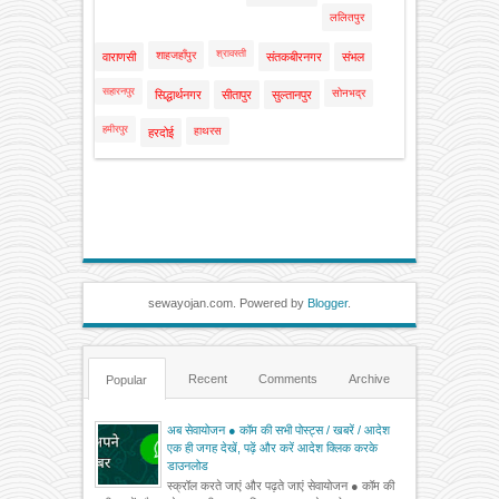
ललितपुर
श्रावस्ती
शाहजहाँपुर
वाराणसी
संतकबीरनगर
संभल
सहारनपुर
सोनभद्र
सिद्धार्थनगर
सीतापुर
सुल्तानपुर
हमीरपुर
हाथरस
हरदोई
sewayojan.com. Powered by
Blogger
.
Recent
Comments
Archive
Popular
अब सेवायोजन ● कॉम की सभी पोस्ट्स / खबरें / आदेश
एक ही जगह देखें, पढ़ें और करें आदेश क्लिक करके
डाउनलोड
स्क्रॉल करते जाएं और पढ़ते जाएं सेवायोजन ● कॉम की