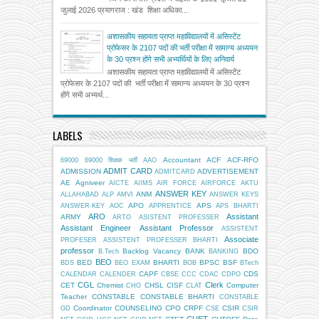
जुलाई 2026 प्रयागराज : खंड शिक्षा अधिका...
अशासकीय सहायता प्राप्त महाविद्यालयों में असिस्टेंट
प्रोफेसर के 2107 पदों की भर्ती परीक्षा में सामान्य अध्ययन
के 30 प्रश्न होंगे सभी अभ्यर्थियों के लिए अनिवार्य
अशासकीय सहायता प्राप्त महाविद्यालयों में असिस्टेंट
प्रोफेसर के 2107 पदों की भर्ती परीक्षा में सामान्य अध्ययन के 30 प्रश्न
होंगे सभी अभ्यर्थ...
LABELS
Accountant
ACF
ACF-RFO
69000
69000 शिक्षक भर्ती
AAO
ADMIT CARD
ADMISSION
ADVERTISEMENT
ADMITCARD
AE
Agniveer
AICTE
AIIMS
AIR FORCE
AIRFORCE
AKTU
ANSWER KEY
ANM
ALLAHABAD
ALP
AMVI
ANSWER KEYS
APO
APS
ANSWER-KEY
AOC
APPRENTICE
APS BHARTI
ARO
Assistant
ARMY
ARTO
ASISTENT PROFESSER
Assistant Engineer
Assistant Professor
ASSISTENT
Associate
PROFESER
ASSISTENT PROFESSER BHARTI
professor
Backlog Vacancy
BANK
BDO
B.Tech
BANKING
BEO
BED
BHARTI
BPSC
BSF
BDS
BEO EXAM
BOB
BTech
CAPF
CDS
CALENDAR
CALENDER
CBSE
CCC
CDAC
CDPO
CGL
Clerk
CET
Chemist
CHSL
CISF
Computer
CHO
CLAT
Teacher
CONSTABLE
CONSTABLE BHARTI
CONSTABLE
Coordinator
COUNSELING
CPO
CRPF
CSIR
GD
CSE
CSIR
CUET