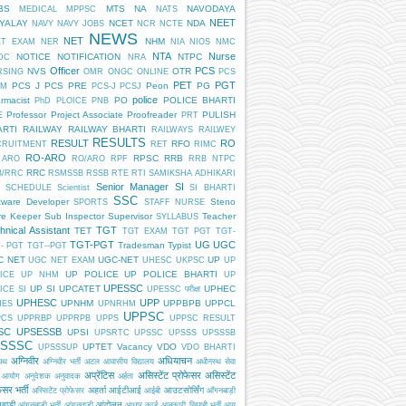
BS
MTS
NA
NAVODAYA
MEDICAL
MPPSC
NATS
NEET
DYALAY
NCET
NDA
NAVY
NAVY JOBS
NCR
NCTE
NEWS
NET
NHM
ET EXAM
NER
NIA
NIOS
NMC
NTA
Nurse
NOTICE
NOTIFICATION
NTPC
DC
NRA
Officer
PCS
NVS
OTR
RSING
OMR
ONGC
ONLINE
PCS
PET
PGT
PCS J
PCS PRE
Peon
PG
AM
PCS-J
PCSJ
police
rmacist
PO
POLICE BHARTI
PhD
PLOICE
PNB
E
Professor
Project Associate
Proofreader
PULISH
PRT
ARTI
RAILWAY
RAILWAY BHARTI
RAILWAYS
RAILWEY
RESULTS
RESULT
RO
RFO
CRUITMENT
RET
RIMC
RO-ARO
RPSC
RRB
 ARO
RO/ARO
RPF
RRB NTPC
RRC
B/RRC
RSMSSB
RSSB
RTE
RTI
SAMIKSHA ADHIKARI
Senior Manager
SI
SCHEDULE
Scientist
SI BHARTI
SSC
tware Developer
Steno
SPORTS
STAFF NURSE
re Keeper
Sub Inspector
Supervisor
Teacher
SYLLABUS
hnical Assistant
TGT
TET
TGT EXAM
TGT PGT
TGT-
TGT-PGT
UG
UGC
Tradesman
Typist
- PGT
TGT--PGT
C NET
UGC-NET
UP
UGC NET EXAM
UHESC
UKPSC
UP
UP POLICE
UP POLICE BHARTI
ICE
UP NHM
UP
UPESSC
UP SI
UPCATET
UPHEC
ICE SI
UPESSC परीक्षा
UPHESC
UPP
UPNHM
UPPBPB
UPPCL
HES
UPNRHM
UPPSC
PCS
UPPRBP
UPPRPB
UPPS
UPPSC RESULT
SC
UPSESSB
UPSI
UPSRTC
UPSSC
UPSSS
UPSSSB
SSSC
UPTET
Vacancy
VDO
UPSSSUP
VDO BHARTI
अग्निवीर
अधियाचन
िपथ
अग्निवीर भर्ती
अटल आवासीय विद्यालय
अधीनस्थ सेवा
अप्रेंटिस
असिस्टेंट प्रोफेसर
असिस्टेंट
 आयोग
अनुदेशक
अनुवादक
अर्हता
ेसर भर्ती
अहर्ता
आईटीआई
आउटसोर्सिंग
अस्सिटेंट प्रोफेसर
आईबी
आँगनबाड़ी
बाड़ी
आंदोलन
आंगनबाड़ी भर्ती
आंगनवाड़ी
आधार कार्ड
आबकारी सिपाही भर्ती
आयु