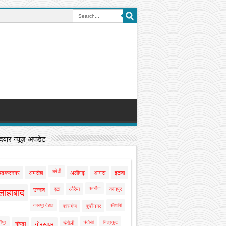
वार न्यूज़ अपडेट
अमेठी
बेडकरनगर
अमरोहा
अलीगढ़
आगरा
इटावा
कन्नौज
एटा
औरैया
कानपुर
उन्नाव
लाहाबाद
कानपुर देहात
कौशांबी
कासगंज
कुशीनगर
ीपुर
चंदौसी
चित्रकूट
चंदौली
गोण्डा
गोरखपुर