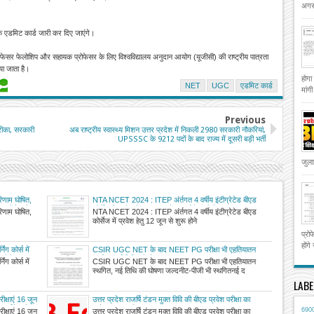
अगस्
के एडमिट कार्ड जारी कर दिए जाएंगे।
र प्रोफेसर फेलोशिप और सहायक प्रोफेसर के लिए विश्वविद्यालय अनुदान आयोग (यूजीसी) की राष्ट्रीय पात्रता
या जाता है।
होगा
NET
UGC
एडमिट कार्ड
मांग
Previous
रीका, सरकारी
अब राष्ट्रीय स्वास्थ्य मिशन उत्तर प्रदेश में निकली 2980 सरकारी नौकरियां,
UPSSSC के 9212 पदों के बाद राज्य में दूसरी बड़ी भर्ती
जुला
िणाम घोषित,
NTA NCET 2024 : ITEP अंर्तगत 4 वर्षीय इंटीग्रेटेड बीएड
ेट ऐसे करें
कोर्सेज में प्रवेश हेतु 12 जून से शुरू होने वाली नेशनल कॉमन
िणाम घोषित,
NTA NCET 2024 : ITEP अंर्तगत 4 वर्षीय इंटीग्रेटेड बीएड
एंट्रेंस टेस्ट के लिए एडमिट कार्ड और एग्जाम सिटी स्लिप जारी; ऐसे
कोर्सेज में प्रवेश हेतु 12 जून से शुरू होने
करें डाउनलोड
प्रो
होंगे
ंग कोर्स में
CSIR UGC NET के बाद NEET PG परीक्षा भी एहतियातन
 यूपी के आठ
स्थगित, नई तिथि की घोषणा जल्द
ंग कोर्स में
CSIR UGC NET के बाद NEET PG परीक्षा भी एहतियातन
स्थगित, नई तिथि की घोषणा जल्दनीट-पीजी भी स्थगितनई द
LABE
ीक्षाएं 16 जून
उत्तर प्रदेश राजर्षि टंडन मुक्त विवि की बीएड प्रवेश परीक्षा का
ाव, ईमेल से
प्रवेश पत्र जारी
690
ीक्षाएं 16 जून
उत्तर प्रदेश राजर्षि टंडन मुक्त विवि की बीएड प्रवेश परीक्षा का