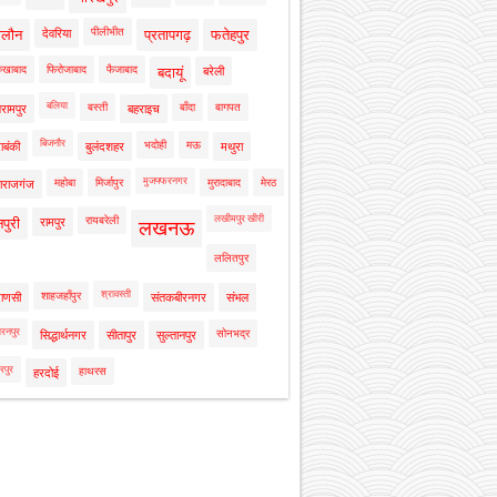
पीलीभीत
ालौन
देवरिया
प्रतापगढ़
फतेहपुर
रुखाबाद
फिरोजाबाद
फैजाबाद
बदायूं
बरेली
बलिया
बस्ती
बाँदा
बागपत
रामपुर
बहराइच
बिजनौर
भदोही
मऊ
ाबंकी
बुलंदशहर
मथुरा
मुजफ्फरनगर
महोबा
मिर्जापुर
मुरादाबाद
मेरठ
ाराजगंज
लखीमपुर खीरी
रायबरेली
नपुरी
रामपुर
लखनऊ
ललितपुर
श्रावस्ती
शाहजहाँपुर
राणसी
संतकबीरनगर
संभल
रनपुर
सोनभद्र
सिद्धार्थनगर
सीतापुर
सुल्तानपुर
रपुर
हाथरस
हरदोई