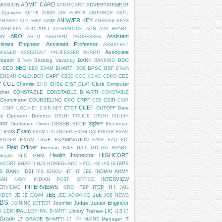
ADMIT CARD
MISSION
ADVERTISEMENT
ADMITCARD
Agniveer
AICTE
AIIMS
AIR FORCE
AIRFORCE
AKTU
ANSWER KEY
ANM
AHABAD
ALP
AMVI
ANSWER KEYS
APO
APS
SWER-KEY
AOC
APPRENTICE
APS BHARTI
ARO
Assistant
MY
ARTO
ASISTENT PROFESSER
istant Engineer
Assistant Professor
ASSISTENT
Associate
OFESER
ASSISTENT PROFESSER BHARTI
fessor
Backlog Vacancy
BANK
BDO
B.Tech
BANKING
BEO
BED
BHARTI
BPSC
BSF
S
BEO EXAM
BOB
BTech
CAPF
CDS
LENDAR
CALENDER
CBSE
CCC
CDAC
CDPO
CGL
Clerk
T
Chemist
CHSL
CISF
Computer
CHO
CLAT
cher
CONSTABLE
CONSTABLE BHARTI
CONSTABLE
Coordinator
COUNSELING
CPO
CRPF
CSIR
CSE
CSIR
CUET
CTET
CUTOFF
Data
T
CSIR UGC-NET
CSIR-NET
ry Operator
Defence
DELHI POLICE
DELHI PULISH
tor
Draftsman
Driver
DSSSB
ECCE एजुकेटर
Electrician
Exam
EWS
C
EXAM CALANDER
EXAM CALENDAR
EXAM
EXAM DATE
EXAMINATION
LENDER
FAKE
FAQ
FCI
Field Officer
Fireman
Fitter
GD
S
GAIL
GD BHARTI
Health Inspector
HIGHCORT
logist
GIC
GNM
IBPS
HCORT BHARTI
HJS
HOMEGUARD
HPCL
IAF
IAS
IB
PS BANK
IDBI
IIT
INDIAN ARMY
IFS
IGNOU
IIT JEE
INTERVIEW
DIAN NAVY
INDIAN POST OFFICE
INTERVIEWS
ITI
ITEP
ERVIEWE
ISRO
ITBP
JAIL
JEE
Job
JE
RDER
JE EXAM
JEE ADVANCE
JOB NEWS
BS
Junior Engineer
Journlist
Judge
JOINING LETTER
S
LEKHPAL
Library Trainee
LIC
LEKHPAL BHARTI
LLB
LT
 Grade
LT GRADE BHARTI
Manager IT
LT ग्रेड
MAINS