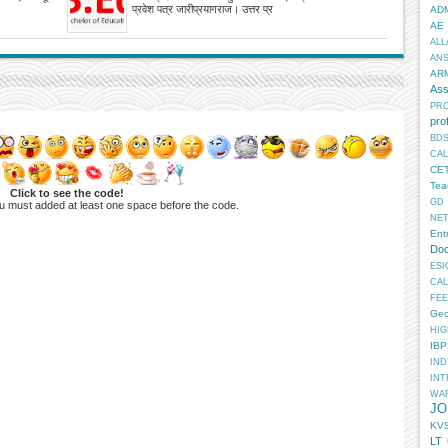
प्रवेश पत्र जारीप्रयागराज। उत्तर प्र
AD
AE
ALL
AN
AR
Ass
PR
pro
BD
CA
CE
Tea
Click to see the code!
GD
u must added at least one space before the code.
NE
Ent
Doc
ESI
CA
FEE
Geo
HIG
IB
IN
INT
WA
JO
KV
LT