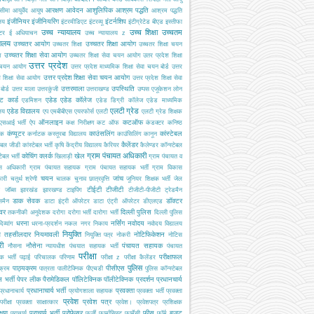
आरक्षण
आवेदन
आशुलिपिक
आश्रम पद्धति
सीमा
आयुर्वेद
आयुष
आश्रम पद्धति
इंजीनियर
इंजीनियरिंग
इंटर्नशिप
ालय
इंटरमीडिएट
इंटरव्यू
इंटीग्रेटेड बीएड
इस्तीफा
उच्च न्यायालय
उच्च शिक्षा
उच्चतम
्टर
ई अधियाचन
उच्च न्यायालय z
यालय
उच्चतर आयोग
उच्चतर शिक्षा आयोग
उच्चतर शिक्षा
उच्चतर शिक्षा चयन
उच्चतर शिक्षा सेवा आयोग
ग
उच्चतर शिक्षा सेवा चयन आयोग
उतर प्रदेश शिक्षा
उत्तर प्रदेश
 चयन आयोग
उत्तर प्रदेश माध्यमिक शिक्षा सेवा चयन बोर्ड
उत्तर
उत्तर प्रदेश शिक्षा सेवा चयन आयोग
श शिक्षा सेवा आयोग
उत्तर प्रदेश शिक्षा सेवा
उत्तरमाला
उपस्थिति
ोर्ड
उत्तर माला
उत्तरकुंजी
उत्तराखण्ड
उप्पस
एजूकेशन लोन
ट कार्ड
एडेड
एडेड कॉलेज
एडमिशन
एडेड डिग्री कॉलेज
एडेड माध्यमिक
एलटी ग्रेड
एडेड विद्यालय
ालय
एप
एमबीबीएस
एयरफोर्स
एलटी
एलटी ग्रेड शिक्षक
ऑनलाइन
कटऑफ
एसआई भर्ती
ऐप
कक्ष निरीक्षण
कट ऑफ
कंडक्टर
कनिष्ठ
कंप्यूटर
काउंसलिंग
कांस्टेबल
यक
कर्नाटक
कस्तूरबा विद्यालय
काउंसिलिंग
कानून
कैलेंडर
टेबल जीडी
कांस्टेबल भर्ती
कृषि
केंद्रीय विद्यालय
कैरियर
कैलेण्डर
कॉन्स्टेबल
ग्राम पंचायत अधिकारी
कोचिंग
क्लर्क
खेल
टेबल भर्ती
खिलाड़ी
ग्राम पंचायत व
स अधिकारी
ग्राम पंचायत सहायक
ग्राम पंचायत सहायक भर्ती
ग्राम विकास
चयन
जांच
ारी
चतुर्थ श्रेणी
चालक
चुनाव
छात्रवृत्ति
जूनियर शिक्षक भर्ती
जेल
टीईटी
टीजीटी
जॉब्स
झारखंड
झारखण्ड
टाइपिंग
टीजीटी-पीजीटी
ट्रेडमैन
डाक सेवक
डॉक्टर
समैन
डाटा इंट्री ऑपरेटर
डाटा एंट्री ऑपरेटर
डीएलएड
इवर
दिल्ली पुलिस
तकनीकी अनुदेशक
दरोगा
दरोगा भर्ती
दारोगा भर्ती
दिल्ली पुलिस
धरना
नर्सिंग
नवोदय
दिव्यांग
धरना-प्रदर्शन
नकल
नगर निकाय
नवोदय विद्यालय
नियुक्ति
ब तहसीलदार
नियमावली
नोटिफिकेशन
नियुक्ति पत्र
नोकरी
नोटिस
री
नौसेना
पंचायत सहायक
नौसना
न्यायधीश
पंचयात सहायक भर्ती
पंचायत
परीक्षा
परीक्षाफल
क भर्ती
पढ़ाई
परिचालक
परिणाम
परीक्षा z
परीक्षा कैलेंडर
पुलिस
पाठ्यक्रम
पीसीएस
क्रम
पात्रता
पालीटेक्निक
पीएचडी
पुलिस कॉन्स्टेबल
 भर्ती
पेपर लीक
पैरामेडिकल
पॉलिटेक्निक
पॉलीटेक्निक
प्रदर्शन
प्रधानचार्य
प्रधानाचार्य भर्ती
प्रवक्ता
प्रधानाचार्य
प्रयोगशाला सहायक
प्रवक्ता भर्ती
प्रवक्ता
प्रवेश
प्रवेश पत्र
परीक्षा
प्रवक्ता साक्षात्कार
प्रवेश।
प्रवेशपत्र
प्रशिक्षक
क्षण
प्राचार्य भर्ती
प्रोफेसर
फीस
बजट
प्राचार्य
फर्जी
फार्मासिस्ट
फार्मेसी
फॉर्म