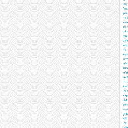
आयु 
विद्य
इंस्पेक
न्या
आयो
सेवा
प्रदे
चयन ब
एडमि
विद्य
भर्ती
सहा
कांस्
कॉन्स्
विका
अधिक
प्रहरी
ट्रेड
ड्रा
भर्ती
नाय
नौक
सहाय
पाठय
पुलिस
भर्ती
भर्ती 
प्रशि