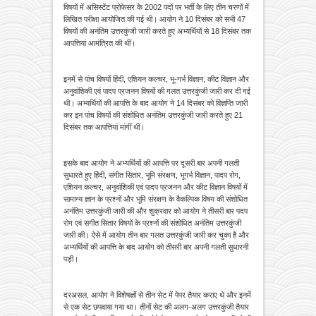
विषयों में असिस्टेंट प्रोफेसर के 2002 पदों पर भर्ती के लिए तीन चरणों में
लिखित परीक्षा आयोजित की गई थी। आयोग ने 10 दिसंबर को सभी 47
विषयों की अनंतिम उत्तरकुंजी जारी करते हुए अभ्यर्थियों से 18 दिसंबर तक
आपत्तियां आमंत्रित की थीं।
इनमें से पांच विषयों हिंदी, एशियन कल्चर, भू-गर्भ विज्ञान, कीट विज्ञान और
अनुवांशिकी एवं पादप प्रजनन विषयों की गलत उत्तरकुंजी जारी कर दी गई
थी। अभ्यर्थियों की आपत्ति के बाद आयोग ने 14 दिसंबर को विज्ञप्ति जारी
कर इन पांच विषयों की संशोधित अनंतिम उत्तरकुंजी जारी करते हुए 21
दिसंबर तक आपत्तियां मांगीं थीं।
इसके बाद आयोग ने अभ्यर्थियों की आपत्ति पर दूसरी बार अपनी गलती
सुधारते हुए हिंदी, संगीत सितार, भूमि संरक्षण, भूगर्भ विज्ञान, पादप रोग,
एशियन कल्चर, अनुवांशिकी एवं पादप प्रजनन और कीट विज्ञान विषयों में
सामान्य ज्ञान के प्रश्नों और भूमि संरक्षण के वैकल्पिक विषय की संशोधित
अनंतिम उत्तरकुंजी जारी की और शुक्रवार को आयोग ने तीसरी बार पदप
रोग एवं सगीत सितार विषयों के प्रश्नों की संशोधित अनंतिम उत्तरकुंजी
जारी की। ऐसे में आयोग तीन बार गलत उत्तरकुंजी जारी कर चुका है और
अभ्यर्थियों की आपत्ति के बाद आयोग को तीसरी बार अपनी गलती सुधारनी
पड़ी।
दरअसल, आयोग ने विशेषज्ञों से तीन सेट में पेपर तैयार कराए थे और इनमें
से एक सेट छपवाया गया था। तीनों सेट की अलग-अलग उत्तरकुंजी तैयार