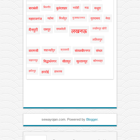
बिजनौर
भदोही
मऊ
बाराबंकी
बुलंदशहर
मथुरा
मुजफ्फरनगर
महोबा
मिर्जापुर
मुरादाबाद
मेरठ
महाराजगंज
लखीमपुर खीरी
रायबरेली
मैनपुरी
रामपुर
लखनऊ
ललितपुर
श्रावस्ती
शाहजहाँपुर
वाराणसी
संतकबीरनगर
संभल
सहारनपुर
सोनभद्र
सिद्धार्थनगर
सीतापुर
सुल्तानपुर
हमीरपुर
हाथरस
हरदोई
sewayojan.com. Powered by
Blogger
.