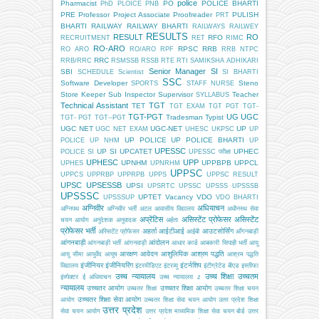
police
Pharmacist
PO
POLICE BHARTI
PhD
PLOICE
PNB
PRE
Professor
Project Associate
Proofreader
PULISH
PRT
BHARTI
RAILWAY
RAILWAY BHARTI
RAILWAYS
RAILWEY
RESULTS
RESULT
RO
RFO
RECRUITMENT
RET
RIMC
RO-ARO
RPSC
RRB
RO ARO
RO/ARO
RPF
RRB NTPC
RRC
RRB/RRC
RSMSSB
RSSB
RTE
RTI
SAMIKSHA ADHIKARI
Senior Manager
SI
SBI
SCHEDULE
Scientist
SI BHARTI
SSC
Software Developer
Steno
SPORTS
STAFF NURSE
Store Keeper
Sub Inspector
Supervisor
Teacher
SYLLABUS
Technical Assistant
TGT
TET
TGT EXAM
TGT PGT
TGT-
TGT-PGT
UG
UGC
Tradesman
Typist
TGT- PGT
TGT--PGT
UGC NET
UGC-NET
UP
UGC NET EXAM
UHESC
UKPSC
UP
UP POLICE
UP POLICE BHARTI
POLICE
UP NHM
UP
UPESSC
UP SI
UPCATET
UPHEC
POLICE SI
UPESSC परीक्षा
UPHESC
UPP
UPNHM
UPPBPB
UPPCL
UPHES
UPNRHM
UPPSC
UPPCS
UPPRBP
UPPRPB
UPPS
UPPSC RESULT
UPSC
UPSESSB
UPSI
UPSRTC
UPSSC
UPSSS
UPSSSB
UPSSSC
UPTET
Vacancy
VDO
UPSSSUP
VDO BHARTI
अग्निवीर
अधियाचन
अग्निपथ
अग्निवीर भर्ती
अटल आवासीय विद्यालय
अधीनस्थ सेवा
अप्रेंटिस
असिस्टेंट प्रोफेसर
असिस्टेंट
चयन आयोग
अनुदेशक
अनुवादक
अर्हता
प्रोफेसर भर्ती
अहर्ता
आईटीआई
आउटसोर्सिंग
अस्सिटेंट प्रोफेसर
आईबी
आँगनबाड़ी
आंगनबाड़ी
आंदोलन
आंगनबाड़ी भर्ती
आंगनवाड़ी
आधार कार्ड
आबकारी सिपाही भर्ती
आयु
आरक्षण
आवेदन
आशुलिपिक
आश्रम पद्धति
आयु सीमा
आयुर्वेद
आयुष
आश्रम पद्धति
इंजीनियर
इंजीनियरिंग
इंटर्नशिप
विद्यालय
इंटरमीडिएट
इंटरव्यू
इंटीग्रेटेड बीएड
इस्तीफा
उच्च न्यायालय
उच्च शिक्षा
उच्चतम
इंस्पेक्टर
ई अधियाचन
उच्च न्यायालय z
न्यायालय
उच्चतर आयोग
उच्चतर शिक्षा आयोग
उच्चतर शिक्षा
उच्चतर शिक्षा चयन
उच्चतर शिक्षा सेवा आयोग
आयोग
उच्चतर शिक्षा सेवा चयन आयोग
उतर प्रदेश शिक्षा
उत्तर प्रदेश
सेवा चयन आयोग
उत्तर प्रदेश माध्यमिक शिक्षा सेवा चयन बोर्ड
उत्तर