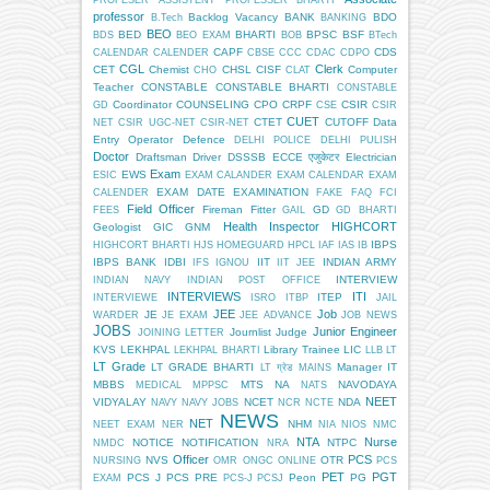
professor
Backlog Vacancy
BANK
BDO
B.Tech
BANKING
BEO
BED
BHARTI
BPSC
BSF
BDS
BEO EXAM
BOB
BTech
CAPF
CDS
CALENDAR
CALENDER
CBSE
CCC
CDAC
CDPO
CGL
Clerk
CET
Chemist
CHSL
CISF
Computer
CHO
CLAT
Teacher
CONSTABLE
CONSTABLE BHARTI
CONSTABLE
Coordinator
COUNSELING
CPO
CRPF
CSIR
GD
CSE
CSIR
CUET
CTET
CUTOFF
Data
NET
CSIR UGC-NET
CSIR-NET
Entry Operator
Defence
DELHI POLICE
DELHI PULISH
Doctor
Draftsman
Driver
DSSSB
ECCE एजुकेटर
Electrician
Exam
EWS
ESIC
EXAM CALANDER
EXAM CALENDAR
EXAM
EXAM DATE
EXAMINATION
CALENDER
FAKE
FAQ
FCI
Field Officer
Fireman
Fitter
GD
FEES
GAIL
GD BHARTI
Health Inspector
HIGHCORT
Geologist
GIC
GNM
IBPS
HIGHCORT BHARTI
HJS
HOMEGUARD
HPCL
IAF
IAS
IB
IBPS BANK
IDBI
IIT
INDIAN ARMY
IFS
IGNOU
IIT JEE
INTERVIEW
INDIAN NAVY
INDIAN POST OFFICE
INTERVIEWS
ITI
ITEP
INTERVIEWE
ISRO
ITBP
JAIL
JEE
Job
JE
WARDER
JE EXAM
JEE ADVANCE
JOB NEWS
JOBS
Junior Engineer
Journlist
Judge
JOINING LETTER
KVS
LEKHPAL
Library Trainee
LIC
LEKHPAL BHARTI
LLB
LT
LT Grade
LT GRADE BHARTI
Manager IT
LT ग्रेड
MAINS
MBBS
MTS
NA
NAVODAYA
MEDICAL
MPPSC
NATS
NEET
VIDYALAY
NCET
NDA
NAVY
NAVY JOBS
NCR
NCTE
NEWS
NET
NHM
NEET EXAM
NER
NIA
NIOS
NMC
NTA
Nurse
NOTICE
NOTIFICATION
NTPC
NMDC
NRA
Officer
PCS
NVS
OTR
NURSING
OMR
ONGC
ONLINE
PCS
PET
PGT
PCS J
PCS PRE
Peon
PG
EXAM
PCS-J
PCSJ