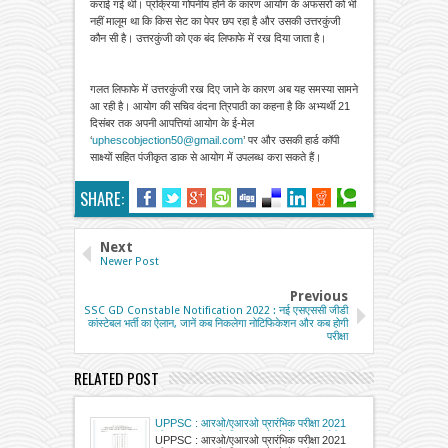
कराई गई थी। प्रक्रिया गोपनीय होने के कारण आयोग के अफसरों को भी
नहीं मालूम था कि किस सेट का पेपर छप रहा है और उसकी उत्तरकुंजी
कौन सी है। उत्तरकुंजी को एक बंद लिफाफे में रख दिया जाता है।
गलत लिफाफे में उत्तरकुंजी रख दिए जाने के कारण अब यह समस्या सामने
आ रही है। आयोग की सचिव वंदना त्रिपाठी का कहना है कि अभ्यर्थी 21
दिसंबर तक अपनी आपत्तियां आयोग के ई-मेल
‘
uphescobjection50@gmail.com
’ पर और उसकी हार्ड कॉपी
साक्ष्यों सहित पंजीकृत डाक से आयोग में उपलब्ध करा सकते हैं।
SHARE:
Next
Newer Post
Previous
SSC GD Constable Notification 2022 : नई एसएससी जीडी
कांस्टेबल भर्ती का ऐलान, जानें कब निकलेगा नोटिफिकेशन और कब होगी
परीक्षा
RELATED POST
UPPSC : आरओ/एआरओ प्रारंभिक परीक्षा 2021
की उत्तरमाला जारी, क्लिक करके देखें समस्त सीरीज
UPPSC : आरओ/एआरओ प्रारंभिक परीक्षा 2021