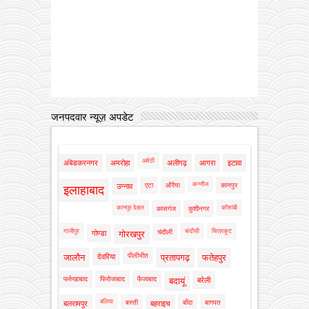
जनपदवार न्यूज़ अपडेट
अमेठी
अंबेडकरनगर
अमरोहा
अलीगढ़
आगरा
इटावा
कन्नौज
एटा
औरैया
कानपुर
उन्नाव
इलाहाबाद
कानपुर देहात
कौशांबी
कासगंज
कुशीनगर
गाजीपुर
चंदौसी
चित्रकूट
चंदौली
गोण्डा
गोरखपुर
पीलीभीत
जालौन
देवरिया
प्रतापगढ़
फतेहपुर
फर्रुखाबाद
फिरोजाबाद
फैजाबाद
बदायूं
बरेली
बलिया
बस्ती
बाँदा
बागपत
बलरामपुर
बहराइच