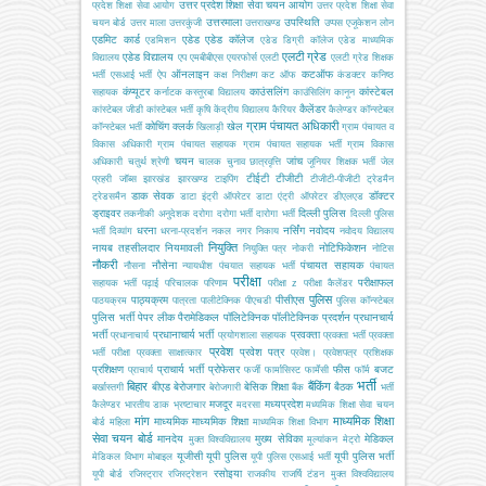
उत्तर प्रदेश शिक्षा सेवा चयन आयोग
प्रदेश शिक्षा सेवा आयोग
उत्तर प्रदेश शिक्षा सेवा
उत्तरमाला
उपस्थिति
चयन बोर्ड
उत्तर माला
उत्तरकुंजी
उत्तराखण्ड
उप्पस
एजूकेशन लोन
एडमिट कार्ड
एडेड
एडेड कॉलेज
एडमिशन
एडेड डिग्री कॉलेज
एडेड माध्यमिक
एलटी ग्रेड
एडेड विद्यालय
विद्यालय
एप
एमबीबीएस
एयरफोर्स
एलटी
एलटी ग्रेड शिक्षक
ऑनलाइन
कटऑफ
भर्ती
एसआई भर्ती
ऐप
कक्ष निरीक्षण
कट ऑफ
कंडक्टर
कनिष्ठ
कंप्यूटर
काउंसलिंग
कांस्टेबल
सहायक
कर्नाटक
कस्तूरबा विद्यालय
काउंसिलिंग
कानून
कैलेंडर
कांस्टेबल जीडी
कांस्टेबल भर्ती
कृषि
केंद्रीय विद्यालय
कैरियर
कैलेण्डर
कॉन्स्टेबल
ग्राम पंचायत अधिकारी
कोचिंग
क्लर्क
खेल
कॉन्स्टेबल भर्ती
खिलाड़ी
ग्राम पंचायत व
विकास अधिकारी
ग्राम पंचायत सहायक
ग्राम पंचायत सहायक भर्ती
ग्राम विकास
चयन
जांच
अधिकारी
चतुर्थ श्रेणी
चालक
चुनाव
छात्रवृत्ति
जूनियर शिक्षक भर्ती
जेल
टीईटी
टीजीटी
प्रहरी
जॉब्स
झारखंड
झारखण्ड
टाइपिंग
टीजीटी-पीजीटी
ट्रेडमैन
डाक सेवक
डॉक्टर
ट्रेडसमैन
डाटा इंट्री ऑपरेटर
डाटा एंट्री ऑपरेटर
डीएलएड
ड्राइवर
दिल्ली पुलिस
तकनीकी अनुदेशक
दरोगा
दरोगा भर्ती
दारोगा भर्ती
दिल्ली पुलिस
धरना
नर्सिंग
नवोदय
भर्ती
दिव्यांग
धरना-प्रदर्शन
नकल
नगर निकाय
नवोदय विद्यालय
नियुक्ति
नायब तहसीलदार
नियमावली
नोटिफिकेशन
नियुक्ति पत्र
नोकरी
नोटिस
नौकरी
नौसेना
पंचायत सहायक
नौसना
न्यायधीश
पंचयात सहायक भर्ती
पंचायत
परीक्षा
परीक्षाफल
सहायक भर्ती
पढ़ाई
परिचालक
परिणाम
परीक्षा z
परीक्षा कैलेंडर
पुलिस
पाठ्यक्रम
पीसीएस
पाठयक्रम
पात्रता
पालीटेक्निक
पीएचडी
पुलिस कॉन्स्टेबल
पुलिस भर्ती
पेपर लीक
पैरामेडिकल
पॉलिटेक्निक
पॉलीटेक्निक
प्रदर्शन
प्रधानचार्य
भर्ती
प्रधानाचार्य भर्ती
प्रवक्ता
प्रधानाचार्य
प्रयोगशाला सहायक
प्रवक्ता भर्ती
प्रवक्ता
प्रवेश
प्रवेश पत्र
भर्ती परीक्षा
प्रवक्ता साक्षात्कार
प्रवेश।
प्रवेशपत्र
प्रशिक्षक
प्रशिक्षण
प्राचार्य भर्ती
प्रोफेसर
फीस
बजट
प्राचार्य
फर्जी
फार्मासिस्ट
फार्मेसी
फॉर्म
भर्ती
बिहार
बैंकिंग
बीएड
बेरोजगार
बेसिक शिक्षा
बैठक
बर्खास्तगी
बेरोजगारी
बैंक
भर्ती
मजदूर
मध्यप्रदेश
कैलेण्डर
भारतीय डाक
भ्रष्टाचार
मदरसा
मध्यमिक शिक्षा सेवा चयन
मांग
माध्यमिक शिक्षा
माध्यमिक
माध्यमिक शिक्षा
बोर्ड
महिला
माध्यमिक शिक्षा विभाग
सेवा चयन बोर्ड
मानदेय
मुख्य सेविका
मेडिकल
मुक्त विश्वविद्यालय
मूल्यांकन
मेट्रो
यूजीसी
यूपी पुलिस
यूपी पुलिस भर्ती
मेडिकल विभाग
मोबाइल
यूपी पुलिस एसआई भर्ती
रसोइया
यूपी बोर्ड
रजिस्ट्रार
रजिस्ट्रेशन
राजकीय
राजर्षि टंडन मुक्त विश्वविद्यालय