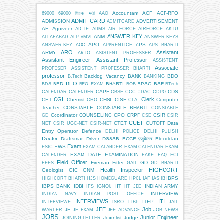
Accountant
ACF
ACF-RFO
69000
69000 शिक्षक भर्ती
AAO
ADMIT CARD
ADMISSION
ADVERTISEMENT
ADMITCARD
AE
Agniveer
AICTE
AIIMS
AIR FORCE
AIRFORCE
AKTU
ANSWER KEY
ANM
ALLAHABAD
ALP
AMVI
ANSWER KEYS
APO
APS
ANSWER-KEY
AOC
APPRENTICE
APS BHARTI
ARO
Assistant
ARMY
ARTO
ASISTENT PROFESSER
Assistant Engineer
Assistant Professor
ASSISTENT
Associate
PROFESER
ASSISTENT PROFESSER BHARTI
professor
Backlog Vacancy
BANK
BDO
B.Tech
BANKING
BEO
BED
BHARTI
BPSC
BSF
BDS
BEO EXAM
BOB
BTech
CAPF
CDS
CALENDAR
CALENDER
CBSE
CCC
CDAC
CDPO
CGL
Clerk
CET
Chemist
CHSL
CISF
Computer
CHO
CLAT
Teacher
CONSTABLE
CONSTABLE BHARTI
CONSTABLE
Coordinator
COUNSELING
CPO
CRPF
CSIR
GD
CSE
CSIR
CUET
CTET
CUTOFF
Data
NET
CSIR UGC-NET
CSIR-NET
Entry Operator
Defence
DELHI POLICE
DELHI PULISH
Doctor
Draftsman
Driver
DSSSB
ECCE एजुकेटर
Electrician
Exam
EWS
ESIC
EXAM CALANDER
EXAM CALENDAR
EXAM
EXAM DATE
EXAMINATION
CALENDER
FAKE
FAQ
FCI
Field Officer
Fireman
Fitter
GD
FEES
GAIL
GD BHARTI
Health Inspector
HIGHCORT
Geologist
GIC
GNM
IBPS
HIGHCORT BHARTI
HJS
HOMEGUARD
HPCL
IAF
IAS
IB
IBPS BANK
IDBI
IIT
INDIAN ARMY
IFS
IGNOU
IIT JEE
INTERVIEW
INDIAN NAVY
INDIAN POST OFFICE
INTERVIEWS
ITI
ITEP
INTERVIEWE
ISRO
ITBP
JAIL
JEE
Job
JE
WARDER
JE EXAM
JEE ADVANCE
JOB NEWS
JOBS
Junior Engineer
Journlist
Judge
JOINING LETTER