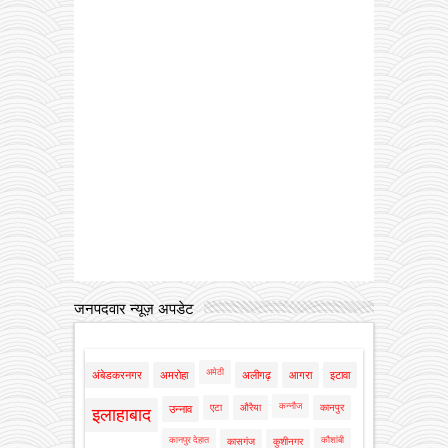
जनपदवार न्यूज़ अपडेट
अमेठी
अंबेडकरनगर
अमरोहा
अलीगढ़
आगरा
इटावा
कन्नौज
एटा
औरैया
कानपुर
उन्नाव
इलाहाबाद
कानपुर देहात
कौशांबी
कासगंज
कुशीनगर