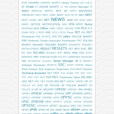
KVS
LEKHPAL
Library Trainee
LIC
LEKHPAL BHARTI
LLB
LT
LT Grade
LT GRADE BHARTI
Manager IT
LT ग्रेड
MAINS
MBBS
MTS
NA
NAVODAYA
MEDICAL
MPPSC
NATS
NEET
VIDYALAY
NCET
NDA
NAVY
NAVY JOBS
NCR
NCTE
NEWS
NET
NHM
NEET EXAM
NER
NIA
NIOS
NMC
NTA
Nurse
NOTICE
NOTIFICATION
NTPC
NMDC
NRA
Officer
PCS
NVS
OTR
NURSING
OMR
ONGC
ONLINE
PCS
PET
PGT
PCS J
PCS PRE
Peon
PG
EXAM
PCS-J
PCSJ
police
Pharmacist
PO
POLICE BHARTI
PhD
PLOICE
PNB
PRE
Professor
Project Associate
Proofreader
PULISH
PRT
BHARTI
RAILWAY
RAILWAY BHARTI
RAILWAYS
RAILWEY
RESULTS
RESULT
RO
RFO
RECRUITMENT
RET
RIMC
RO-ARO
RPSC
RRB
RO ARO
RO/ARO
RPF
RRB NTPC
RRC
RRB/RRC
RSMSSB
RSSB
RTE
RTI
SAMIKSHA ADHIKARI
Senior Manager
SI
SBI
SCHEDULE
Scientist
SI BHARTI
SSC
Software Developer
Steno
SPORTS
STAFF NURSE
Store Keeper
Sub Inspector
Supervisor
Teacher
SYLLABUS
Technical Assistant
TGT
TET
TGT EXAM
TGT PGT
TGT-
TGT-PGT
UG
UGC
Tradesman
Typist
TGT- PGT
TGT--PGT
UGC NET
UGC-NET
UP
UGC NET EXAM
UHESC
UKPSC
UP
UP POLICE
UP POLICE BHARTI
POLICE
UP NHM
UP
UPESSC
UP SI
UPCATET
UPHEC
POLICE SI
UPESSC परीक्षा
UPHESC
UPP
UPNHM
UPPBPB
UPPCL
UPHES
UPNRHM
UPPSC
UPPCS
UPPRBP
UPPRPB
UPPS
UPPSC RESULT
UPSC
UPSESSB
UPSI
UPSRTC
UPSSC
UPSSS
UPSSSB
UPSSSC
UPTET
Vacancy
VDO
UPSSSUP
VDO BHARTI
अग्निवीर
अधियाचन
अग्निपथ
अग्निवीर भर्ती
अटल आवासीय विद्यालय
अधीनस्थ सेवा
अप्रेंटिस
असिस्टेंट प्रोफेसर
असिस्टेंट
चयन आयोग
अनुदेशक
अनुवादक
अर्हता