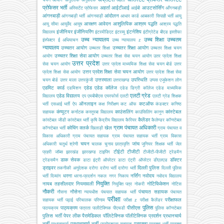
प्रोफेसर भर्ती
अहर्ता
आईटीआई
आउटसोर्सिंग
अस्सिटेंट प्रोफेसर
आईबी
आँगनबाड़ी
आंगनबाड़ी
आंदोलन
आंगनबाड़ी भर्ती
आंगनवाड़ी
आधार कार्ड
आबकारी सिपाही भर्ती
आयु
आरक्षण
आवेदन
आशुलिपिक
आश्रम पद्धति
आयु सीमा
आयुर्वेद
आयुष
आश्रम पद्धति
इंजीनियर
इंजीनियरिंग
इंटर्नशिप
विद्यालय
इंटरमीडिएट
इंटरव्यू
इंटीग्रेटेड बीएड
इस्तीफा
उच्च न्यायालय
उच्च शिक्षा
उच्चतम
इंस्पेक्टर
ई अधियाचन
उच्च न्यायालय z
न्यायालय
उच्चतर आयोग
उच्चतर शिक्षा आयोग
उच्चतर शिक्षा
उच्चतर शिक्षा चयन
उच्चतर शिक्षा सेवा आयोग
आयोग
उच्चतर शिक्षा सेवा चयन आयोग
उतर प्रदेश शिक्षा
उत्तर प्रदेश
सेवा चयन आयोग
उत्तर प्रदेश माध्यमिक शिक्षा सेवा चयन बोर्ड
उत्तर
उत्तर प्रदेश शिक्षा सेवा चयन आयोग
प्रदेश शिक्षा सेवा आयोग
उत्तर प्रदेश शिक्षा सेवा
उत्तरमाला
उपस्थिति
चयन बोर्ड
उत्तर माला
उत्तरकुंजी
उत्तराखण्ड
उप्पस
एजूकेशन लोन
एडमिट कार्ड
एडेड
एडेड कॉलेज
एडमिशन
एडेड डिग्री कॉलेज
एडेड माध्यमिक
एलटी ग्रेड
एडेड विद्यालय
विद्यालय
एप
एमबीबीएस
एयरफोर्स
एलटी
एलटी ग्रेड शिक्षक
ऑनलाइन
कटऑफ
भर्ती
एसआई भर्ती
ऐप
कक्ष निरीक्षण
कट ऑफ
कंडक्टर
कनिष्ठ
कंप्यूटर
काउंसलिंग
कांस्टेबल
सहायक
कर्नाटक
कस्तूरबा विद्यालय
काउंसिलिंग
कानून
कैलेंडर
कांस्टेबल जीडी
कांस्टेबल भर्ती
कृषि
केंद्रीय विद्यालय
कैरियर
कैलेण्डर
कॉन्स्टेबल
ग्राम पंचायत अधिकारी
कोचिंग
क्लर्क
खेल
कॉन्स्टेबल भर्ती
खिलाड़ी
ग्राम पंचायत व
विकास अधिकारी
ग्राम पंचायत सहायक
ग्राम पंचायत सहायक भर्ती
ग्राम विकास
चयन
जांच
अधिकारी
चतुर्थ श्रेणी
चालक
चुनाव
छात्रवृत्ति
जूनियर शिक्षक भर्ती
जेल
टीईटी
टीजीटी
प्रहरी
जॉब्स
झारखंड
झारखण्ड
टाइपिंग
टीजीटी-पीजीटी
ट्रेडमैन
डाक सेवक
डॉक्टर
ट्रेडसमैन
डाटा इंट्री ऑपरेटर
डाटा एंट्री ऑपरेटर
डीएलएड
ड्राइवर
दिल्ली पुलिस
तकनीकी अनुदेशक
दरोगा
दरोगा भर्ती
दारोगा भर्ती
दिल्ली पुलिस
धरना
नर्सिंग
नवोदय
भर्ती
दिव्यांग
धरना-प्रदर्शन
नकल
नगर निकाय
नवोदय विद्यालय
नियुक्ति
नायब तहसीलदार
नियमावली
नोटिफिकेशन
नियुक्ति पत्र
नोकरी
नोटिस
नौकरी
नौसेना
पंचायत सहायक
नौसना
न्यायधीश
पंचयात सहायक भर्ती
पंचायत
परीक्षा
परीक्षाफल
सहायक भर्ती
पढ़ाई
परिचालक
परिणाम
परीक्षा z
परीक्षा कैलेंडर
पुलिस
पाठ्यक्रम
पीसीएस
पाठयक्रम
पात्रता
पालीटेक्निक
पीएचडी
पुलिस कॉन्स्टेबल
पुलिस भर्ती
पेपर लीक
पैरामेडिकल
पॉलिटेक्निक
पॉलीटेक्निक
प्रदर्शन
प्रधानचार्य
भर्ती
प्रधानाचार्य भर्ती
प्रवक्ता
प्रधानाचार्य
प्रयोगशाला सहायक
प्रवक्ता भर्ती
प्रवक्ता