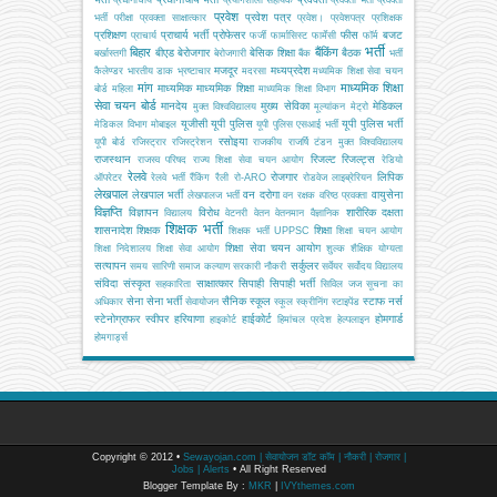
प्रवेश
प्रवेश पत्र
भर्ती परीक्षा
प्रवक्ता साक्षात्कार
प्रवेश।
प्रवेशपत्र
प्रशिक्षक
प्रशिक्षण
प्राचार्य भर्ती
प्रोफेसर
फीस
बजट
प्राचार्य
फर्जी
फार्मासिस्ट
फार्मेसी
फॉर्म
भर्ती
बिहार
बैंकिंग
बीएड
बेरोजगार
बेसिक शिक्षा
बैठक
बर्खास्तगी
बेरोजगारी
बैंक
भर्ती
मजदूर
मध्यप्रदेश
कैलेण्डर
भारतीय डाक
भ्रष्टाचार
मदरसा
मध्यमिक शिक्षा सेवा चयन
मांग
माध्यमिक शिक्षा
माध्यमिक
माध्यमिक शिक्षा
बोर्ड
महिला
माध्यमिक शिक्षा विभाग
सेवा चयन बोर्ड
मानदेय
मुख्य सेविका
मेडिकल
मुक्त विश्वविद्यालय
मूल्यांकन
मेट्रो
यूजीसी
यूपी पुलिस
यूपी पुलिस भर्ती
मेडिकल विभाग
मोबाइल
यूपी पुलिस एसआई भर्ती
रसोइया
यूपी बोर्ड
रजिस्ट्रार
रजिस्ट्रेशन
राजकीय
राजर्षि टंडन मुक्त विश्वविद्यालय
राजस्थान
रिजल्ट
रिजल्ट्स
राजस्व परिषद
राज्य शिक्षा सेवा चयन आयोग
रेडियो
रेलवे
रोजगार
लिपिक
ऑपरेटर
रेलवे भर्ती
रैंकिंग
रैली
रो-ARO
रोडवेज
लाइब्रेरियन
लेखपाल
लेखपाल भर्ती
वन दरोगा
वायुसेना
लेखपालज भर्ती
वन रक्षक
वरिष्ठ प्रवक्ता
विज्ञप्ति
विज्ञापन
विरोध
शारीरिक दक्षता
विद्यालय
वेटनरी
वेतन
वेतनमान
वैज्ञानिक
शिक्षक भर्ती
शासनादेश
शिक्षक
शिक्षा
शिक्षक भर्ती UPPSC
शिक्षा चयन आयोग
शिक्षा सेवा चयन आयोग
शिक्षा निदेशालय
शिक्षा सेवा आयोग
शुल्क
शैक्षिक योग्यता
सत्यापन
सर्कुलर
समय सारिणी
समाज कल्याण
सरकारी नौकरी
सर्वेयर
सर्वोदय विद्यालय
संविदा
संस्कृत
साक्षात्कार
सिपाही
सिपाही भर्ती
सहकारिता
सिविल जज
सूचना का
सेना
सेना भर्ती
सैनिक स्कूल
स्टाफ नर्स
अधिकार
सेवायोजन
स्कूल
स्क्रीनिंग
स्टाइपेंड
स्टेनोग्राफर
स्वीपर
हरियाणा
हाईकोर्ट
होमगार्ड
हाइकोर्ट
हिमांचल प्रदेश
हेल्पलाइन
होमगार्ड्स
Copyright © 2012 •
Sewayojan.com | सेवायोजन डॉट कॉम | नौकरी | रोजगार |
Jobs | Alerts
• All Right Reserved
Blogger Template By :
MKR
|
IVYthemes.com