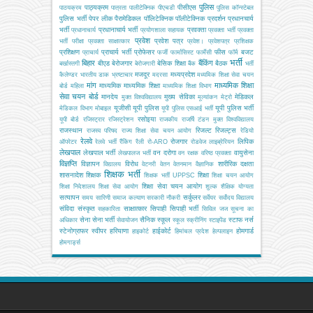
पुलिस
पाठ्यक्रम
पीसीएस
पाठयक्रम
पात्रता
पालीटेक्निक
पीएचडी
पुलिस कॉन्स्टेबल
पुलिस भर्ती
पेपर लीक
पैरामेडिकल
पॉलिटेक्निक
पॉलीटेक्निक
प्रदर्शन
प्रधानचार्य
भर्ती
प्रधानाचार्य भर्ती
प्रवक्ता
प्रधानाचार्य
प्रयोगशाला सहायक
प्रवक्ता भर्ती
प्रवक्ता
प्रवेश
प्रवेश पत्र
भर्ती परीक्षा
प्रवक्ता साक्षात्कार
प्रवेश।
प्रवेशपत्र
प्रशिक्षक
प्रशिक्षण
प्राचार्य भर्ती
प्रोफेसर
फीस
बजट
प्राचार्य
फर्जी
फार्मासिस्ट
फार्मेसी
फॉर्म
भर्ती
बिहार
बैंकिंग
बीएड
बेरोजगार
बेसिक शिक्षा
बैठक
बर्खास्तगी
बेरोजगारी
बैंक
भर्ती
मजदूर
मध्यप्रदेश
कैलेण्डर
भारतीय डाक
भ्रष्टाचार
मदरसा
मध्यमिक शिक्षा सेवा चयन
मांग
माध्यमिक शिक्षा
माध्यमिक
माध्यमिक शिक्षा
बोर्ड
महिला
माध्यमिक शिक्षा विभाग
सेवा चयन बोर्ड
मानदेय
मुख्य सेविका
मेडिकल
मुक्त विश्वविद्यालय
मूल्यांकन
मेट्रो
यूजीसी
यूपी पुलिस
यूपी पुलिस भर्ती
मेडिकल विभाग
मोबाइल
यूपी पुलिस एसआई भर्ती
रसोइया
यूपी बोर्ड
रजिस्ट्रार
रजिस्ट्रेशन
राजकीय
राजर्षि टंडन मुक्त विश्वविद्यालय
राजस्थान
रिजल्ट
रिजल्ट्स
राजस्व परिषद
राज्य शिक्षा सेवा चयन आयोग
रेडियो
रेलवे
रोजगार
लिपिक
ऑपरेटर
रेलवे भर्ती
रैंकिंग
रैली
रो-ARO
रोडवेज
लाइब्रेरियन
लेखपाल
लेखपाल भर्ती
वन दरोगा
वायुसेना
लेखपालज भर्ती
वन रक्षक
वरिष्ठ प्रवक्ता
विज्ञप्ति
विज्ञापन
विरोध
शारीरिक दक्षता
विद्यालय
वेटनरी
वेतन
वेतनमान
वैज्ञानिक
शिक्षक भर्ती
शासनादेश
शिक्षक
शिक्षा
शिक्षक भर्ती UPPSC
शिक्षा चयन आयोग
शिक्षा सेवा चयन आयोग
शिक्षा निदेशालय
शिक्षा सेवा आयोग
शुल्क
शैक्षिक योग्यता
सत्यापन
सर्कुलर
समय सारिणी
समाज कल्याण
सरकारी नौकरी
सर्वेयर
सर्वोदय विद्यालय
संविदा
संस्कृत
साक्षात्कार
सिपाही
सिपाही भर्ती
सहकारिता
सिविल जज
सूचना का
सेना
सेना भर्ती
सैनिक स्कूल
स्टाफ नर्स
अधिकार
सेवायोजन
स्कूल
स्क्रीनिंग
स्टाइपेंड
स्टेनोग्राफर
स्वीपर
हरियाणा
हाईकोर्ट
होमगार्ड
हाइकोर्ट
हिमांचल प्रदेश
हेल्पलाइन
होमगार्ड्स