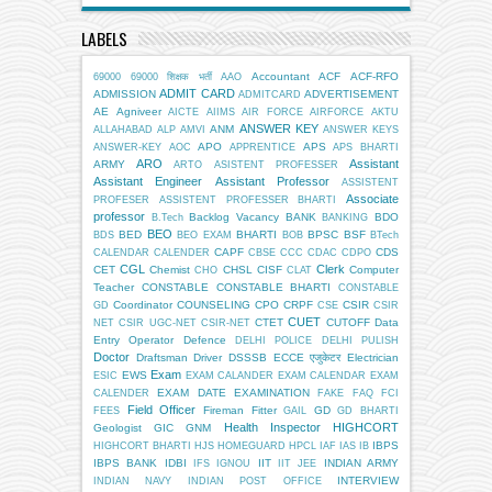
LABELS
Accountant
ACF
ACF-RFO
69000
69000 शिक्षक भर्ती
AAO
ADMIT CARD
ADMISSION
ADVERTISEMENT
ADMITCARD
AE
Agniveer
AICTE
AIIMS
AIR FORCE
AIRFORCE
AKTU
ANSWER KEY
ANM
ALLAHABAD
ALP
AMVI
ANSWER KEYS
APO
APS
ANSWER-KEY
AOC
APPRENTICE
APS BHARTI
ARO
Assistant
ARMY
ARTO
ASISTENT PROFESSER
Assistant Engineer
Assistant Professor
ASSISTENT
Associate
PROFESER
ASSISTENT PROFESSER BHARTI
professor
Backlog Vacancy
BANK
BDO
B.Tech
BANKING
BEO
BED
BHARTI
BPSC
BSF
BDS
BEO EXAM
BOB
BTech
CAPF
CDS
CALENDAR
CALENDER
CBSE
CCC
CDAC
CDPO
CGL
Clerk
CET
Chemist
CHSL
CISF
Computer
CHO
CLAT
Teacher
CONSTABLE
CONSTABLE BHARTI
CONSTABLE
Coordinator
COUNSELING
CPO
CRPF
CSIR
GD
CSE
CSIR
CUET
CTET
CUTOFF
Data
NET
CSIR UGC-NET
CSIR-NET
Entry Operator
Defence
DELHI POLICE
DELHI PULISH
Doctor
Draftsman
Driver
DSSSB
ECCE एजुकेटर
Electrician
Exam
EWS
ESIC
EXAM CALANDER
EXAM CALENDAR
EXAM
EXAM DATE
EXAMINATION
CALENDER
FAKE
FAQ
FCI
Field Officer
Fireman
Fitter
GD
FEES
GAIL
GD BHARTI
Health Inspector
HIGHCORT
Geologist
GIC
GNM
IBPS
HIGHCORT BHARTI
HJS
HOMEGUARD
HPCL
IAF
IAS
IB
IBPS BANK
IDBI
IIT
INDIAN ARMY
IFS
IGNOU
IIT JEE
INTERVIEW
INDIAN NAVY
INDIAN POST OFFICE