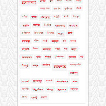
कन्नौज
एटा
औरैया
कानपुर
उन्नाव
इलाहाबाद
कानपुर देहात
कौशांबी
कासगंज
कुशीनगर
गाजीपुर
चंदौसी
चित्रकूट
चंदौली
गोण्डा
गोरखपुर
पीलीभीत
जालौन
देवरिया
प्रतापगढ़
फतेहपुर
फर्रुखाबाद
फिरोजाबाद
फैजाबाद
बदायूं
बरेली
बलिया
बस्ती
बाँदा
बागपत
बलरामपुर
बहराइच
बिजनौर
भदोही
मऊ
बाराबंकी
बुलंदशहर
मथुरा
मुजफ्फरनगर
महोबा
मिर्जापुर
मुरादाबाद
मेरठ
महाराजगंज
लखीमपुर खीरी
रायबरेली
मैनपुरी
रामपुर
लखनऊ
ललितपुर
श्रावस्ती
शाहजहाँपुर
वाराणसी
संतकबीरनगर
संभल
सहारनपुर
सोनभद्र
सिद्धार्थनगर
सीतापुर
सुल्तानपुर
हमीरपुर
हाथरस
हरदोई