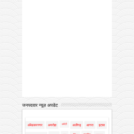
जनपदवार न्यूज़ अपडेट
अमेठी
अंबेडकरनगर
अमरोहा
अलीगढ़
आगरा
इटावा