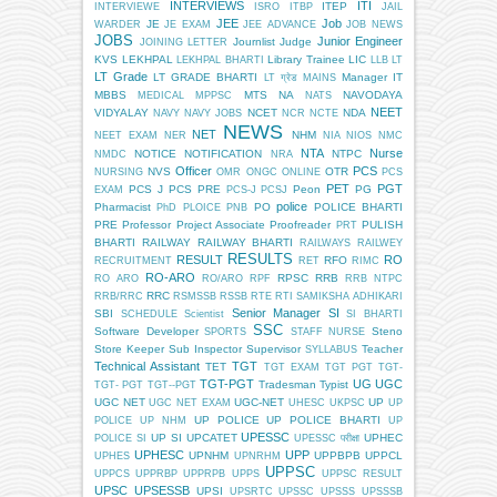
INTERVIEWS
ITI
ITEP
INTERVIEWE
ISRO
ITBP
JAIL
JEE
Job
JE
WARDER
JE EXAM
JEE ADVANCE
JOB NEWS
JOBS
Junior Engineer
Journlist
Judge
JOINING LETTER
KVS
LEKHPAL
Library Trainee
LIC
LEKHPAL BHARTI
LLB
LT
LT Grade
LT GRADE BHARTI
Manager IT
LT ग्रेड
MAINS
MBBS
MTS
NA
NAVODAYA
MEDICAL
MPPSC
NATS
NEET
VIDYALAY
NCET
NDA
NAVY
NAVY JOBS
NCR
NCTE
NEWS
NET
NHM
NEET EXAM
NER
NIA
NIOS
NMC
NTA
Nurse
NOTICE
NOTIFICATION
NTPC
NMDC
NRA
Officer
PCS
NVS
OTR
NURSING
OMR
ONGC
ONLINE
PCS
PET
PGT
PCS J
PCS PRE
Peon
PG
EXAM
PCS-J
PCSJ
police
Pharmacist
PO
POLICE BHARTI
PhD
PLOICE
PNB
PRE
Professor
Project Associate
Proofreader
PULISH
PRT
BHARTI
RAILWAY
RAILWAY BHARTI
RAILWAYS
RAILWEY
RESULTS
RESULT
RO
RFO
RECRUITMENT
RET
RIMC
RO-ARO
RPSC
RRB
RO ARO
RO/ARO
RPF
RRB NTPC
RRC
RRB/RRC
RSMSSB
RSSB
RTE
RTI
SAMIKSHA ADHIKARI
Senior Manager
SI
SBI
SCHEDULE
Scientist
SI BHARTI
SSC
Software Developer
Steno
SPORTS
STAFF NURSE
Store Keeper
Sub Inspector
Supervisor
Teacher
SYLLABUS
Technical Assistant
TGT
TET
TGT EXAM
TGT PGT
TGT-
TGT-PGT
UG
UGC
Tradesman
Typist
TGT- PGT
TGT--PGT
UGC NET
UGC-NET
UP
UGC NET EXAM
UHESC
UKPSC
UP
UP POLICE
UP POLICE BHARTI
POLICE
UP NHM
UP
UPESSC
UP SI
UPCATET
UPHEC
POLICE SI
UPESSC परीक्षा
UPHESC
UPP
UPNHM
UPPBPB
UPPCL
UPHES
UPNRHM
UPPSC
UPPCS
UPPRBP
UPPRPB
UPPS
UPPSC RESULT
UPSC
UPSESSB
UPSI
UPSRTC
UPSSC
UPSSS
UPSSSB