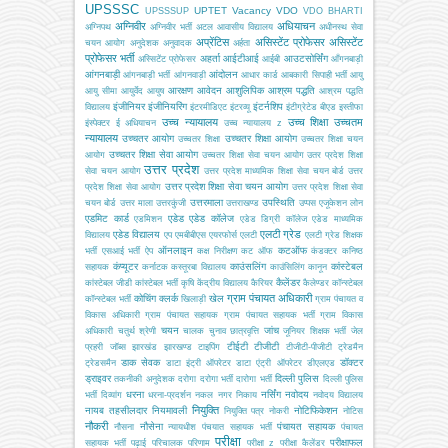
UPSSSC
UPTET
Vacancy
VDO
UPSSSUP
VDO BHARTI
अग्निवीर
अधियाचन
अग्निपथ
अग्निवीर भर्ती
अटल आवासीय विद्यालय
अधीनस्थ सेवा
अप्रेंटिस
असिस्टेंट प्रोफेसर
असिस्टेंट
चयन आयोग
अनुदेशक
अनुवादक
अर्हता
प्रोफेसर भर्ती
अहर्ता
आईटीआई
आउटसोर्सिंग
अस्सिटेंट प्रोफेसर
आईबी
आँगनबाड़ी
आंगनबाड़ी
आंदोलन
आंगनबाड़ी भर्ती
आंगनवाड़ी
आधार कार्ड
आबकारी सिपाही भर्ती
आयु
आरक्षण
आवेदन
आशुलिपिक
आश्रम पद्धति
आयु सीमा
आयुर्वेद
आयुष
आश्रम पद्धति
इंजीनियर
इंजीनियरिंग
इंटर्नशिप
विद्यालय
इंटरमीडिएट
इंटरव्यू
इंटीग्रेटेड बीएड
इस्तीफा
उच्च न्यायालय
उच्च शिक्षा
उच्चतम
इंस्पेक्टर
ई अधियाचन
उच्च न्यायालय z
न्यायालय
उच्चतर आयोग
उच्चतर शिक्षा आयोग
उच्चतर शिक्षा
उच्चतर शिक्षा चयन
उच्चतर शिक्षा सेवा आयोग
आयोग
उच्चतर शिक्षा सेवा चयन आयोग
उतर प्रदेश शिक्षा
उत्तर प्रदेश
सेवा चयन आयोग
उत्तर प्रदेश माध्यमिक शिक्षा सेवा चयन बोर्ड
उत्तर
उत्तर प्रदेश शिक्षा सेवा चयन आयोग
प्रदेश शिक्षा सेवा आयोग
उत्तर प्रदेश शिक्षा सेवा
उत्तरमाला
उपस्थिति
चयन बोर्ड
उत्तर माला
उत्तरकुंजी
उत्तराखण्ड
उप्पस
एजूकेशन लोन
एडमिट कार्ड
एडेड
एडेड कॉलेज
एडमिशन
एडेड डिग्री कॉलेज
एडेड माध्यमिक
एलटी ग्रेड
एडेड विद्यालय
विद्यालय
एप
एमबीबीएस
एयरफोर्स
एलटी
एलटी ग्रेड शिक्षक
ऑनलाइन
कटऑफ
भर्ती
एसआई भर्ती
ऐप
कक्ष निरीक्षण
कट ऑफ
कंडक्टर
कनिष्ठ
कंप्यूटर
काउंसलिंग
कांस्टेबल
सहायक
कर्नाटक
कस्तूरबा विद्यालय
काउंसिलिंग
कानून
कैलेंडर
कांस्टेबल जीडी
कांस्टेबल भर्ती
कृषि
केंद्रीय विद्यालय
कैरियर
कैलेण्डर
कॉन्स्टेबल
ग्राम पंचायत अधिकारी
कोचिंग
क्लर्क
खेल
कॉन्स्टेबल भर्ती
खिलाड़ी
ग्राम पंचायत व
विकास अधिकारी
ग्राम पंचायत सहायक
ग्राम पंचायत सहायक भर्ती
ग्राम विकास
चयन
जांच
अधिकारी
चतुर्थ श्रेणी
चालक
चुनाव
छात्रवृत्ति
जूनियर शिक्षक भर्ती
जेल
टीईटी
टीजीटी
प्रहरी
जॉब्स
झारखंड
झारखण्ड
टाइपिंग
टीजीटी-पीजीटी
ट्रेडमैन
डाक सेवक
डॉक्टर
ट्रेडसमैन
डाटा इंट्री ऑपरेटर
डाटा एंट्री ऑपरेटर
डीएलएड
ड्राइवर
दिल्ली पुलिस
तकनीकी अनुदेशक
दरोगा
दरोगा भर्ती
दारोगा भर्ती
दिल्ली पुलिस
धरना
नर्सिंग
नवोदय
भर्ती
दिव्यांग
धरना-प्रदर्शन
नकल
नगर निकाय
नवोदय विद्यालय
नियुक्ति
नायब तहसीलदार
नियमावली
नोटिफिकेशन
नियुक्ति पत्र
नोकरी
नोटिस
नौकरी
नौसेना
पंचायत सहायक
नौसना
न्यायधीश
पंचयात सहायक भर्ती
पंचायत
परीक्षा
परीक्षाफल
सहायक भर्ती
पढ़ाई
परिचालक
परिणाम
परीक्षा z
परीक्षा कैलेंडर