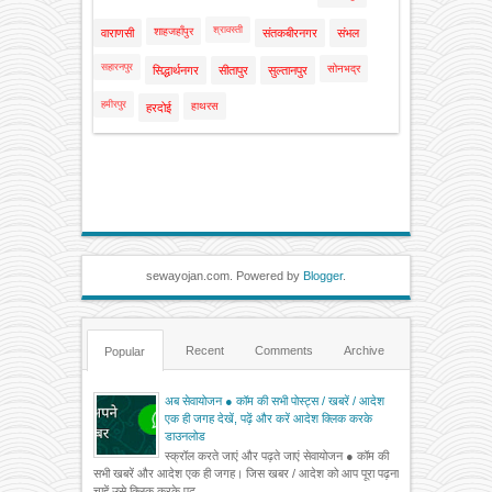
श्रावस्ती
शाहजहाँपुर
वाराणसी
संतकबीरनगर
संभल
सहारनपुर
सोनभद्र
सिद्धार्थनगर
सीतापुर
सुल्तानपुर
हमीरपुर
हाथरस
हरदोई
sewayojan.com. Powered by
Blogger
.
Recent
Comments
Archive
Popular
अब सेवायोजन ● कॉम की सभी पोस्ट्स / खबरें / आदेश
एक ही जगह देखें, पढ़ें और करें आदेश क्लिक करके
डाउनलोड
स्क्रॉल करते जाएं और पढ़ते जाएं सेवायोजन ● कॉम की
सभी खबरें और आदेश एक ही जगह। जिस खबर / आदेश को आप पूरा पढ़ना
चाहें उसे क्लिक करके पढ़...