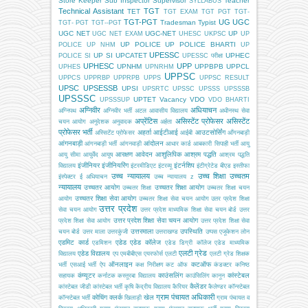
Store Keeper
Sub Inspector
Supervisor
Teacher
SYLLABUS
Technical Assistant
TGT
TET
TGT EXAM
TGT PGT
TGT-
TGT-PGT
UG
UGC
Tradesman
Typist
TGT- PGT
TGT--PGT
UGC NET
UGC-NET
UP
UGC NET EXAM
UHESC
UKPSC
UP
UP POLICE
UP POLICE BHARTI
POLICE
UP NHM
UP
UPESSC
UP SI
UPCATET
UPHEC
POLICE SI
UPESSC परीक्षा
UPHESC
UPP
UPNHM
UPPBPB
UPPCL
UPHES
UPNRHM
UPPSC
UPPCS
UPPRBP
UPPRPB
UPPS
UPPSC RESULT
UPSC
UPSESSB
UPSI
UPSRTC
UPSSC
UPSSS
UPSSSB
UPSSSC
UPTET
Vacancy
VDO
UPSSSUP
VDO BHARTI
अग्निवीर
अधियाचन
अग्निपथ
अग्निवीर भर्ती
अटल आवासीय विद्यालय
अधीनस्थ सेवा
अप्रेंटिस
असिस्टेंट प्रोफेसर
असिस्टेंट
चयन आयोग
अनुदेशक
अनुवादक
अर्हता
प्रोफेसर भर्ती
अहर्ता
आईटीआई
आउटसोर्सिंग
अस्सिटेंट प्रोफेसर
आईबी
आँगनबाड़ी
आंगनबाड़ी
आंदोलन
आंगनबाड़ी भर्ती
आंगनवाड़ी
आधार कार्ड
आबकारी सिपाही भर्ती
आयु
आरक्षण
आवेदन
आशुलिपिक
आश्रम पद्धति
आयु सीमा
आयुर्वेद
आयुष
आश्रम पद्धति
इंजीनियर
इंजीनियरिंग
इंटर्नशिप
विद्यालय
इंटरमीडिएट
इंटरव्यू
इंटीग्रेटेड बीएड
इस्तीफा
उच्च न्यायालय
उच्च शिक्षा
उच्चतम
इंस्पेक्टर
ई अधियाचन
उच्च न्यायालय z
न्यायालय
उच्चतर आयोग
उच्चतर शिक्षा आयोग
उच्चतर शिक्षा
उच्चतर शिक्षा चयन
उच्चतर शिक्षा सेवा आयोग
आयोग
उच्चतर शिक्षा सेवा चयन आयोग
उतर प्रदेश शिक्षा
उत्तर प्रदेश
सेवा चयन आयोग
उत्तर प्रदेश माध्यमिक शिक्षा सेवा चयन बोर्ड
उत्तर
उत्तर प्रदेश शिक्षा सेवा चयन आयोग
प्रदेश शिक्षा सेवा आयोग
उत्तर प्रदेश शिक्षा सेवा
उत्तरमाला
उपस्थिति
चयन बोर्ड
उत्तर माला
उत्तरकुंजी
उत्तराखण्ड
उप्पस
एजूकेशन लोन
एडमिट कार्ड
एडेड
एडेड कॉलेज
एडमिशन
एडेड डिग्री कॉलेज
एडेड माध्यमिक
एलटी ग्रेड
एडेड विद्यालय
विद्यालय
एप
एमबीबीएस
एयरफोर्स
एलटी
एलटी ग्रेड शिक्षक
ऑनलाइन
कटऑफ
भर्ती
एसआई भर्ती
ऐप
कक्ष निरीक्षण
कट ऑफ
कंडक्टर
कनिष्ठ
कंप्यूटर
काउंसलिंग
कांस्टेबल
सहायक
कर्नाटक
कस्तूरबा विद्यालय
काउंसिलिंग
कानून
कैलेंडर
कांस्टेबल जीडी
कांस्टेबल भर्ती
कृषि
केंद्रीय विद्यालय
कैरियर
कैलेण्डर
कॉन्स्टेबल
ग्राम पंचायत अधिकारी
कोचिंग
क्लर्क
खेल
कॉन्स्टेबल भर्ती
खिलाड़ी
ग्राम पंचायत व