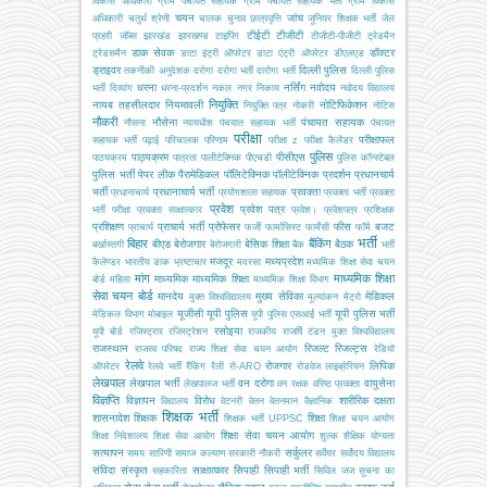
विकास अधिकारी
ग्राम पंचायत सहायक
ग्राम पंचायत सहायक भर्ती
ग्राम विकास
चयन
जांच
अधिकारी
चतुर्थ श्रेणी
चालक
चुनाव
छात्रवृत्ति
जूनियर शिक्षक भर्ती
जेल
टीईटी
टीजीटी
प्रहरी
जॉब्स
झारखंड
झारखण्ड
टाइपिंग
टीजीटी-पीजीटी
ट्रेडमैन
डाक सेवक
डॉक्टर
ट्रेडसमैन
डाटा इंट्री ऑपरेटर
डाटा एंट्री ऑपरेटर
डीएलएड
ड्राइवर
दिल्ली पुलिस
तकनीकी अनुदेशक
दरोगा
दरोगा भर्ती
दारोगा भर्ती
दिल्ली पुलिस
धरना
नर्सिंग
नवोदय
भर्ती
दिव्यांग
धरना-प्रदर्शन
नकल
नगर निकाय
नवोदय विद्यालय
नियुक्ति
नायब तहसीलदार
नियमावली
नोटिफिकेशन
नियुक्ति पत्र
नोकरी
नोटिस
नौकरी
नौसेना
पंचायत सहायक
नौसना
न्यायधीश
पंचयात सहायक भर्ती
पंचायत
परीक्षा
परीक्षाफल
सहायक भर्ती
पढ़ाई
परिचालक
परिणाम
परीक्षा z
परीक्षा कैलेंडर
पुलिस
पाठ्यक्रम
पीसीएस
पाठयक्रम
पात्रता
पालीटेक्निक
पीएचडी
पुलिस कॉन्स्टेबल
पुलिस भर्ती
पेपर लीक
पैरामेडिकल
पॉलिटेक्निक
पॉलीटेक्निक
प्रदर्शन
प्रधानचार्य
भर्ती
प्रधानाचार्य भर्ती
प्रवक्ता
प्रधानाचार्य
प्रयोगशाला सहायक
प्रवक्ता भर्ती
प्रवक्ता
प्रवेश
प्रवेश पत्र
भर्ती परीक्षा
प्रवक्ता साक्षात्कार
प्रवेश।
प्रवेशपत्र
प्रशिक्षक
प्रशिक्षण
प्राचार्य भर्ती
प्रोफेसर
फीस
बजट
प्राचार्य
फर्जी
फार्मासिस्ट
फार्मेसी
फॉर्म
भर्ती
बिहार
बैंकिंग
बीएड
बेरोजगार
बेसिक शिक्षा
बैठक
बर्खास्तगी
बेरोजगारी
बैंक
भर्ती
मजदूर
मध्यप्रदेश
कैलेण्डर
भारतीय डाक
भ्रष्टाचार
मदरसा
मध्यमिक शिक्षा सेवा चयन
मांग
माध्यमिक शिक्षा
माध्यमिक
माध्यमिक शिक्षा
बोर्ड
महिला
माध्यमिक शिक्षा विभाग
सेवा चयन बोर्ड
मानदेय
मुख्य सेविका
मेडिकल
मुक्त विश्वविद्यालय
मूल्यांकन
मेट्रो
यूजीसी
यूपी पुलिस
यूपी पुलिस भर्ती
मेडिकल विभाग
मोबाइल
यूपी पुलिस एसआई भर्ती
रसोइया
यूपी बोर्ड
रजिस्ट्रार
रजिस्ट्रेशन
राजकीय
राजर्षि टंडन मुक्त विश्वविद्यालय
राजस्थान
रिजल्ट
रिजल्ट्स
राजस्व परिषद
राज्य शिक्षा सेवा चयन आयोग
रेडियो
रेलवे
रोजगार
लिपिक
ऑपरेटर
रेलवे भर्ती
रैंकिंग
रैली
रो-ARO
रोडवेज
लाइब्रेरियन
लेखपाल
लेखपाल भर्ती
वन दरोगा
वायुसेना
लेखपालज भर्ती
वन रक्षक
वरिष्ठ प्रवक्ता
विज्ञप्ति
विज्ञापन
विरोध
शारीरिक दक्षता
विद्यालय
वेटनरी
वेतन
वेतनमान
वैज्ञानिक
शिक्षक भर्ती
शासनादेश
शिक्षक
शिक्षा
शिक्षक भर्ती UPPSC
शिक्षा चयन आयोग
शिक्षा सेवा चयन आयोग
शिक्षा निदेशालय
शिक्षा सेवा आयोग
शुल्क
शैक्षिक योग्यता
सत्यापन
सर्कुलर
समय सारिणी
समाज कल्याण
सरकारी नौकरी
सर्वेयर
सर्वोदय विद्यालय
संविदा
संस्कृत
साक्षात्कार
सिपाही
सिपाही भर्ती
सहकारिता
सिविल जज
सूचना का