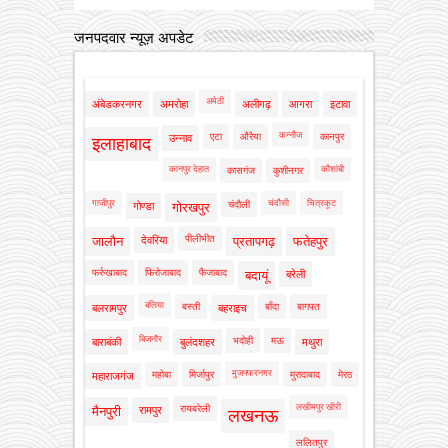
जनपदवार न्यूज़ अपडेट
अमेठी
अंबेडकरनगर
अमरोहा
अलीगढ़
आगरा
इटावा
कन्नौज
एटा
औरैया
कानपुर
उन्नाव
इलाहाबाद
कानपुर देहात
कौशांबी
कासगंज
कुशीनगर
गाजीपुर
चंदौसी
चित्रकूट
चंदौली
गोण्डा
गोरखपुर
पीलीभीत
जालौन
देवरिया
प्रतापगढ़
फतेहपुर
फर्रुखाबाद
फिरोजाबाद
फैजाबाद
बदायूं
बरेली
बलिया
बस्ती
बाँदा
बागपत
बलरामपुर
बहराइच
बिजनौर
भदोही
मऊ
बाराबंकी
बुलंदशहर
मथुरा
मुजफ्फरनगर
महोबा
मिर्जापुर
मुरादाबाद
मेरठ
महाराजगंज
लखीमपुर खीरी
रायबरेली
मैनपुरी
रामपुर
लखनऊ
ललितपुर