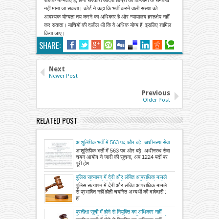
शैक्षिक योग्यताएं हैं, बिना सरकारी आदेश डिग्री को डिप्लोमा के समकक्ष
नहीं माना जा सकता। कोर्ट ने कहा कि भर्ती करने वाली संस्था को
आवश्यक योग्यता तय करने का अधिकार है और न्यायालय हस्तक्षेप नहीं
कर सकता। याचियों की दलील थी कि वे अधिक योग्य हैं, इसलिए शामिल
किया जाए।
SHARE:
Next
Newer Post
Previous
Older Post
RELATED POST
आशुलिपिक भर्ती में 563 पद और बढ़े, अधीनस्थ सेवा
चयन आयोग ने जारी की सूचना, अब 1224 पदों पर
आशुलिपिक भर्ती में 563 पद और बढ़े, अधीनस्थ सेवा
पूरी होगी भर्ती प्रक्रिया
चयन आयोग ने जारी की सूचना, अब 1224 पदों पर
पूरी होग
पुलिस सत्यापन में देरी और लंबित आपराधिक मामले
से प्रभावित नहीं होती चयनित अभ्यर्थी की दावेदारी :
पुलिस सत्यापन में देरी और लंबित आपराधिक मामले
हाईकोर्ट
से प्रभावित नहीं होती चयनित अभ्यर्थी की दावेदारी :
हा
प्रतीक्षा सूची में होने से नियुक्ति का अधिकार नहीं
मिलता – हाईकोर्ट, एलटी ग्रेड भर्ती 2016 मामले में