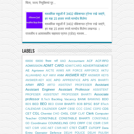
चिंता, जल्द नियुक्तियां पूर...
माध्यमिक स्कूलों में 3402 वोकेशनल ट्रेनर रखे जाएंगे,
हर माह 15 हजार रुपये मानदेय मिलेगा
माध्यमिक स्कूलों में 3402 वोकेशनल ट्रेनर रखे जाएंगे,
हर माह 15 हजार रुपये मानदेय मिलेगा लखनऊ ।
राजकीय व आशासकीय सहायता प्राप्त (एडेड) माध्यम...
LABELS
Accountant
ACF
ACF-RFO
69000
69000 शिक्षक भर्ती
AAO
ADMIT CARD
ADMISSION
ADVERTISEMENT
ADMITCARD
AE
Agniveer
AICTE
AIIMS
AIR FORCE
AIRFORCE
AKTU
ANSWER KEY
ANM
ALLAHABAD
ALP
AMVI
ANSWER KEYS
APO
APS
ANSWER-KEY
AOC
APPRENTICE
APS BHARTI
ARO
Assistant
ARMY
ARTO
ASISTENT PROFESSER
Assistant Engineer
Assistant Professor
ASSISTENT
Associate
PROFESER
ASSISTENT PROFESSER BHARTI
professor
Backlog Vacancy
BANK
BDO
B.Tech
BANKING
BEO
BED
BHARTI
BPSC
BSF
BDS
BEO EXAM
BOB
BTech
CAPF
CDS
CALENDAR
CALENDER
CBSE
CCC
CDAC
CDPO
CGL
Clerk
CET
Chemist
CHSL
CISF
Computer
CHO
CLAT
Teacher
CONSTABLE
CONSTABLE BHARTI
CONSTABLE
Coordinator
COUNSELING
CPO
CRPF
CSIR
GD
CSE
CSIR
CUET
CTET
CUTOFF
Data
NET
CSIR UGC-NET
CSIR-NET
Entry Operator
Defence
DELHI POLICE
DELHI PULISH