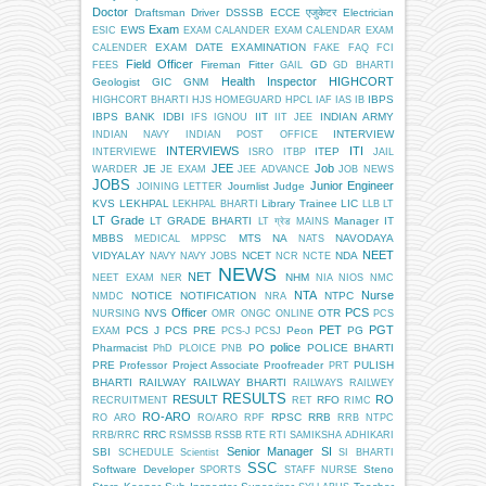
Doctor
Draftsman
Driver
DSSSB
ECCE एजुकेटर
Electrician
Exam
EWS
ESIC
EXAM CALANDER
EXAM CALENDAR
EXAM
EXAM DATE
EXAMINATION
CALENDER
FAKE
FAQ
FCI
Field Officer
Fireman
Fitter
GD
FEES
GAIL
GD BHARTI
Health Inspector
HIGHCORT
Geologist
GIC
GNM
IBPS
HIGHCORT BHARTI
HJS
HOMEGUARD
HPCL
IAF
IAS
IB
IBPS BANK
IDBI
IIT
INDIAN ARMY
IFS
IGNOU
IIT JEE
INTERVIEW
INDIAN NAVY
INDIAN POST OFFICE
INTERVIEWS
ITI
ITEP
INTERVIEWE
ISRO
ITBP
JAIL
JEE
Job
JE
WARDER
JE EXAM
JEE ADVANCE
JOB NEWS
JOBS
Junior Engineer
Journlist
Judge
JOINING LETTER
KVS
LEKHPAL
Library Trainee
LIC
LEKHPAL BHARTI
LLB
LT
LT Grade
LT GRADE BHARTI
Manager IT
LT ग्रेड
MAINS
MBBS
MTS
NA
NAVODAYA
MEDICAL
MPPSC
NATS
NEET
VIDYALAY
NCET
NDA
NAVY
NAVY JOBS
NCR
NCTE
NEWS
NET
NHM
NEET EXAM
NER
NIA
NIOS
NMC
NTA
Nurse
NOTICE
NOTIFICATION
NTPC
NMDC
NRA
Officer
PCS
NVS
OTR
NURSING
OMR
ONGC
ONLINE
PCS
PET
PGT
PCS J
PCS PRE
Peon
PG
EXAM
PCS-J
PCSJ
police
Pharmacist
PO
POLICE BHARTI
PhD
PLOICE
PNB
PRE
Professor
Project Associate
Proofreader
PULISH
PRT
BHARTI
RAILWAY
RAILWAY BHARTI
RAILWAYS
RAILWEY
RESULTS
RESULT
RO
RFO
RECRUITMENT
RET
RIMC
RO-ARO
RPSC
RRB
RO ARO
RO/ARO
RPF
RRB NTPC
RRC
RRB/RRC
RSMSSB
RSSB
RTE
RTI
SAMIKSHA ADHIKARI
Senior Manager
SI
SBI
SCHEDULE
Scientist
SI BHARTI
SSC
Software Developer
Steno
SPORTS
STAFF NURSE