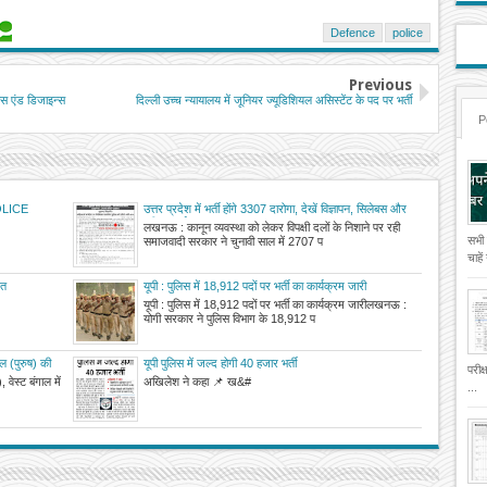
Defence
police
Previous
्स एंड डिजाइन्स
दिल्ली उच्च न्यायालय में जूनियर ज्यूडिशियल असिस्टेंट के पद पर भर्ती
P
 POLICE
उत्तर प्रदेश में भर्ती होंगे 3307 दारोगा, देखें विज्ञापन, सिलेबस और
परीक्षा कार्यक्रम
लखनऊ : कानून व्यवस्था को लेकर विपक्षी दलों के निशाने पर रही
सभी
समाजवादी सरकार ने चुनावी साल में 2707 प
चाहे
रत
यूपी : पुलिस में 18,912 पदों पर भर्ती का कार्यक्रम जारी
यूपी : पुलिस में 18,912 पदों पर भर्ती का कार्यक्रम जारीलखनऊ :
योगी सरकार ने पुलिस विभाग के 18,912 प
बल (पुरुष) की
यूपी पुलिस में जल्द होगी 40 हजार भर्ती
परीक
 वेस्ट बंगाल में
अखिलेश ने कहा 📌 ख&#
...