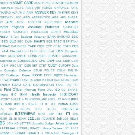
ADMIT CARD
MISSION
ADVERTISEMENT
ADMITCARD
Agniveer
AICTE
AIIMS
AIR FORCE
AIRFORCE
AKTU
ANSWER KEY
ANM
AHABAD
ALP
AMVI
ANSWER KEYS
APO
APS
SWER-KEY
AOC
APPRENTICE
APS BHARTI
ARO
Assistant
MY
ARTO
ASISTENT PROFESSER
istant Engineer
Assistant Professor
ASSISTENT
Associate
OFESER
ASSISTENT PROFESSER BHARTI
fessor
Backlog Vacancy
BANK
BDO
B.Tech
BANKING
BEO
BED
BHARTI
BPSC
BSF
S
BEO EXAM
BOB
BTech
CAPF
CDS
LENDAR
CALENDER
CBSE
CCC
CDAC
CDPO
CGL
Clerk
T
Chemist
CHSL
CISF
Computer
CHO
CLAT
cher
CONSTABLE
CONSTABLE BHARTI
CONSTABLE
Coordinator
COUNSELING
CPO
CRPF
CSIR
CSE
CSIR
CUET
CTET
CUTOFF
Data
T
CSIR UGC-NET
CSIR-NET
ry Operator
Defence
DELHI POLICE
DELHI PULISH
tor
Draftsman
Driver
DSSSB
ECCE एजुकेटर
Electrician
Exam
EWS
C
EXAM CALANDER
EXAM CALENDAR
EXAM
EXAM DATE
EXAMINATION
LENDER
FAKE
FAQ
FCI
Field Officer
Fireman
Fitter
GD
S
GAIL
GD BHARTI
Health Inspector
HIGHCORT
logist
GIC
GNM
IBPS
HCORT BHARTI
HJS
HOMEGUARD
HPCL
IAF
IAS
IB
PS BANK
IDBI
IIT
INDIAN ARMY
IFS
IGNOU
IIT JEE
INTERVIEW
DIAN NAVY
INDIAN POST OFFICE
INTERVIEWS
ITI
ITEP
ERVIEWE
ISRO
ITBP
JAIL
JEE
Job
JE
RDER
JE EXAM
JEE ADVANCE
JOB NEWS
BS
Junior Engineer
Journlist
Judge
JOINING LETTER
S
LEKHPAL
Library Trainee
LIC
LEKHPAL BHARTI
LLB
LT
 Grade
LT GRADE BHARTI
Manager IT
LT ग्रेड
MAINS