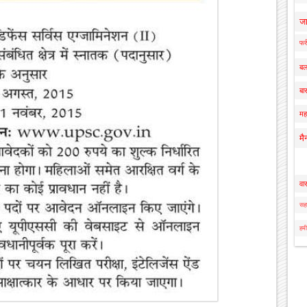
ज
फर्
बल
बार
मह
मै
वा
सहा
हमी