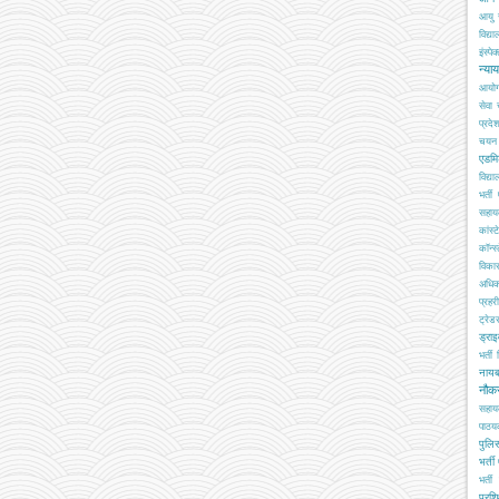
आयु 
विद्य
इंस्पेक
न्या
आयो
सेवा
प्रदे
चयन ब
एडमि
विद्य
भर्ती
सहा
कांस्
कॉन्स्
विका
अधिक
प्रहरी
ट्रेड
ड्रा
भर्ती
नाय
नौक
सहाय
पाठय
पुलिस
भर्ती
भर्ती 
प्रशि