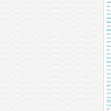
AD
AE
ALL
AN
AR
Ass
PR
pro
BD
CA
CE
Tea
GD
NE
Ent
Doc
ESI
CA
FEE
Geo
HIG
IB
IN
INT
WA
JO
KV
LT