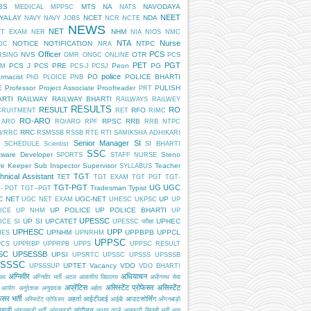
BS
MTS
NA
NAVODAYA
MEDICAL
MPPSC
NATS
NEET
DYALAY
NCET
NDA
NAVY
NAVY JOBS
NCR
NCTE
NEWS
NET
NHM
ET EXAM
NER
NIA
NIOS
NMC
NTA
Nurse
NOTICE
NOTIFICATION
NTPC
DC
NRA
Officer
PCS
NVS
OTR
RSING
OMR
ONGC
ONLINE
PCS
PET
PGT
PCS J
PCS PRE
Peon
PG
AM
PCS-J
PCSJ
police
rmacist
PO
POLICE BHARTI
PhD
PLOICE
PNB
E
Professor
Project Associate
Proofreader
PULISH
PRT
ARTI
RAILWAY
RAILWAY BHARTI
RAILWAYS
RAILWEY
RESULTS
RESULT
RO
RFO
CRUITMENT
RET
RIMC
RO-ARO
RPSC
RRB
 ARO
RO/ARO
RPF
RRB NTPC
RRC
B/RRC
RSMSSB
RSSB
RTE
RTI
SAMIKSHA ADHIKARI
Senior Manager
SI
SCHEDULE
Scientist
SI BHARTI
SSC
tware Developer
Steno
SPORTS
STAFF NURSE
re Keeper
Sub Inspector
Supervisor
Teacher
SYLLABUS
hnical Assistant
TGT
TET
TGT EXAM
TGT PGT
TGT-
TGT-PGT
UG
UGC
Tradesman
Typist
- PGT
TGT--PGT
C NET
UGC-NET
UP
UGC NET EXAM
UHESC
UKPSC
UP
UP POLICE
UP POLICE BHARTI
ICE
UP NHM
UP
UPESSC
UP SI
UPCATET
UPHEC
ICE SI
UPESSC परीक्षा
UPHESC
UPP
UPNHM
UPPBPB
UPPCL
HES
UPNRHM
UPPSC
PCS
UPPRBP
UPPRPB
UPPS
UPPSC RESULT
SC
UPSESSB
UPSI
UPSRTC
UPSSC
UPSSS
UPSSSB
SSSC
UPTET
Vacancy
VDO
UPSSSUP
VDO BHARTI
अग्निवीर
अधियाचन
िपथ
अग्निवीर भर्ती
अटल आवासीय विद्यालय
अधीनस्थ सेवा
अप्रेंटिस
असिस्टेंट प्रोफेसर
असिस्टेंट
 आयोग
अनुदेशक
अनुवादक
अर्हता
ेसर भर्ती
अहर्ता
आईटीआई
आउटसोर्सिंग
अस्सिटेंट प्रोफेसर
आईबी
आँगनबाड़ी
बाड़ी
आंदोलन
आंगनबाड़ी भर्ती
आंगनवाड़ी
आधार कार्ड
आबकारी सिपाही भर्ती
आयु