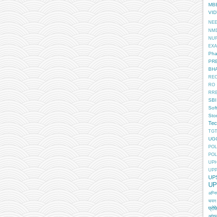
MB
VI
NE
NM
NU
EX
Pha
PR
BH
RE
RO
RR
SBI
Sof
Sto
Tec
TGT
UG
POL
POL
UP
UP
UP
UP
अग्न
चयन
प्रोफ
आंगन