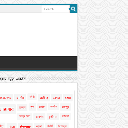
वार न्यूज़ अपडेट
अमेठी
बेडकरनगर
अमरोहा
अलीगढ़
आगरा
इटावा
कन्नौज
एटा
औरैया
कानपुर
उन्नाव
लाहाबाद
कानपुर देहात
कौशांबी
कासगंज
कुशीनगर
ीपुर
चंदौसी
चित्रकूट
चंदौली
गोण्डा
गोरखपुर