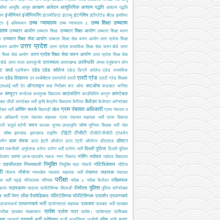
आरक्षण
आवेदन
आशुलिपिक
आश्रम पद्धति
सीमा
आयुर्वेद
आयुष
आश्रम पद्धति
इंजीनियर
इंजीनियरिंग
इंटर्नशिप
ालय
इंटरमीडिएट
इंटरव्यू
इंटीग्रेटेड बीएड
इस्तीफा
उच्च न्यायालय
उच्च शिक्षा
उच्चतम
्टर
ई अधियाचन
उच्च न्यायालय z
यालय
उच्चतर आयोग
उच्चतर शिक्षा आयोग
उच्चतर शिक्षा
उच्चतर शिक्षा चयन
उच्चतर शिक्षा सेवा आयोग
ग
उच्चतर शिक्षा सेवा चयन आयोग
उतर प्रदेश शिक्षा
उत्तर प्रदेश
 चयन आयोग
उत्तर प्रदेश माध्यमिक शिक्षा सेवा चयन बोर्ड
उत्तर
उत्तर प्रदेश शिक्षा सेवा चयन आयोग
श शिक्षा सेवा आयोग
उत्तर प्रदेश शिक्षा सेवा
उत्तरमाला
उपस्थिति
ोर्ड
उत्तर माला
उत्तरकुंजी
उत्तराखण्ड
उप्पस
एजूकेशन लोन
ट कार्ड
एडेड
एडेड कॉलेज
एडमिशन
एडेड डिग्री कॉलेज
एडेड माध्यमिक
एलटी ग्रेड
एडेड विद्यालय
ालय
एप
एमबीबीएस
एयरफोर्स
एलटी
एलटी ग्रेड शिक्षक
ऑनलाइन
कटऑफ
एसआई भर्ती
ऐप
कक्ष निरीक्षण
कट ऑफ
कंडक्टर
कनिष्ठ
कंप्यूटर
काउंसलिंग
कांस्टेबल
यक
कर्नाटक
कस्तूरबा विद्यालय
काउंसिलिंग
कानून
कैलेंडर
टेबल जीडी
कांस्टेबल भर्ती
कृषि
केंद्रीय विद्यालय
कैरियर
कैलेण्डर
कॉन्स्टेबल
ग्राम पंचायत अधिकारी
कोचिंग
क्लर्क
खेल
टेबल भर्ती
खिलाड़ी
ग्राम पंचायत व
स अधिकारी
ग्राम पंचायत सहायक
ग्राम पंचायत सहायक भर्ती
ग्राम विकास
चयन
जांच
ारी
चतुर्थ श्रेणी
चालक
चुनाव
छात्रवृत्ति
जूनियर शिक्षक भर्ती
जेल
टीईटी
टीजीटी
जॉब्स
झारखंड
झारखण्ड
टाइपिंग
टीजीटी-पीजीटी
ट्रेडमैन
डाक सेवक
डॉक्टर
समैन
डाटा इंट्री ऑपरेटर
डाटा एंट्री ऑपरेटर
डीएलएड
इवर
दिल्ली पुलिस
तकनीकी अनुदेशक
दरोगा
दरोगा भर्ती
दारोगा भर्ती
दिल्ली पुलिस
धरना
नर्सिंग
नवोदय
दिव्यांग
धरना-प्रदर्शन
नकल
नगर निकाय
नवोदय विद्यालय
नियुक्ति
ब तहसीलदार
नियमावली
नोटिफिकेशन
नियुक्ति पत्र
नोकरी
नोटिस
री
नौसेना
पंचायत सहायक
नौसना
न्यायधीश
पंचयात सहायक भर्ती
पंचायत
परीक्षा
परीक्षाफल
क भर्ती
पढ़ाई
परिचालक
परिणाम
परीक्षा z
परीक्षा कैलेंडर
पुलिस
पाठ्यक्रम
पीसीएस
क्रम
पात्रता
पालीटेक्निक
पीएचडी
पुलिस कॉन्स्टेबल
 भर्ती
पेपर लीक
पैरामेडिकल
पॉलिटेक्निक
पॉलीटेक्निक
प्रदर्शन
प्रधानचार्य
प्रधानाचार्य भर्ती
प्रवक्ता
प्रधानाचार्य
प्रयोगशाला सहायक
प्रवक्ता भर्ती
प्रवक्ता
प्रवेश
प्रवेश पत्र
परीक्षा
प्रवक्ता साक्षात्कार
प्रवेश।
प्रवेशपत्र
प्रशिक्षक
क्षण
प्राचार्य भर्ती
प्रोफेसर
फीस
बजट
प्राचार्य
फर्जी
फार्मासिस्ट
फार्मेसी
फॉर्म