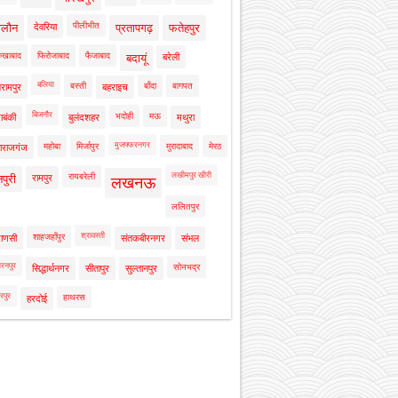
पीलीभीत
ालौन
देवरिया
प्रतापगढ़
फतेहपुर
रुखाबाद
फिरोजाबाद
फैजाबाद
बदायूं
बरेली
बलिया
बस्ती
बाँदा
बागपत
रामपुर
बहराइच
बिजनौर
भदोही
मऊ
ाबंकी
बुलंदशहर
मथुरा
मुजफ्फरनगर
महोबा
मिर्जापुर
मुरादाबाद
मेरठ
ाराजगंज
लखीमपुर खीरी
रायबरेली
नपुरी
रामपुर
लखनऊ
ललितपुर
श्रावस्ती
शाहजहाँपुर
राणसी
संतकबीरनगर
संभल
रनपुर
सोनभद्र
सिद्धार्थनगर
सीतापुर
सुल्तानपुर
रपुर
हाथरस
हरदोई