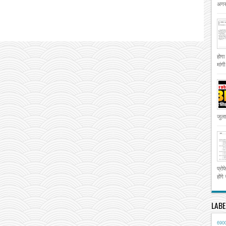
अगस्
होगा
मांग
जुला
प्रो
होंगे
LABE
690