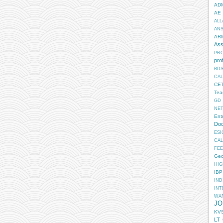
AD
AE
ALL
AN
AR
Ass
PR
pro
BD
CA
CE
Tea
GD
NE
Ent
Doc
ESI
CA
FEE
Geo
HIG
IB
IN
INT
WA
JO
KV
LT