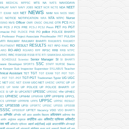
BS
MTS
NA
NAVODAYA
MEDICAL
MPPSC
NATS
NEET
DYALAY
NCET
NDA
NAVY
NAVY JOBS
NCR
NCTE
NEWS
NET
NHM
ET EXAM
NER
NIA
NIOS
NMC
NTA
Nurse
NOTICE
NOTIFICATION
NTPC
DC
NRA
Officer
PCS
NVS
OTR
RSING
OMR
ONGC
ONLINE
PCS
PET
PGT
PCS J
PCS PRE
Peon
PG
AM
PCS-J
PCSJ
police
rmacist
PO
POLICE BHARTI
PhD
PLOICE
PNB
E
Professor
Project Associate
Proofreader
PULISH
PRT
ARTI
RAILWAY
RAILWAY BHARTI
RAILWAYS
RAILWEY
RESULTS
RESULT
RO
RFO
CRUITMENT
RET
RIMC
RO-ARO
RPSC
RRB
 ARO
RO/ARO
RPF
RRB NTPC
RRC
B/RRC
RSMSSB
RSSB
RTE
RTI
SAMIKSHA ADHIKARI
Senior Manager
SI
SCHEDULE
Scientist
SI BHARTI
SSC
tware Developer
Steno
SPORTS
STAFF NURSE
re Keeper
Sub Inspector
Supervisor
Teacher
SYLLABUS
hnical Assistant
TGT
TET
TGT EXAM
TGT PGT
TGT-
TGT-PGT
UG
UGC
Tradesman
Typist
- PGT
TGT--PGT
C NET
UGC-NET
UP
UGC NET EXAM
UHESC
UKPSC
UP
UP POLICE
UP POLICE BHARTI
ICE
UP NHM
UP
UPESSC
UP SI
UPCATET
UPHEC
ICE SI
UPESSC परीक्षा
UPHESC
UPP
UPNHM
UPPBPB
UPPCL
HES
UPNRHM
UPPSC
PCS
UPPRBP
UPPRPB
UPPS
UPPSC RESULT
SC
UPSESSB
UPSI
UPSRTC
UPSSC
UPSSS
UPSSSB
SSSC
UPTET
Vacancy
VDO
UPSSSUP
VDO BHARTI
अग्निवीर
अधियाचन
िपथ
अग्निवीर भर्ती
अटल आवासीय विद्यालय
अधीनस्थ सेवा
अप्रेंटिस
असिस्टेंट प्रोफेसर
असिस्टेंट
 आयोग
अनुदेशक
अनुवादक
अर्हता
ेसर भर्ती
अहर्ता
आईटीआई
आउटसोर्सिंग
अस्सिटेंट प्रोफेसर
आईबी
आँगनबाड़ी
बाड़ी
आंदोलन
आंगनबाड़ी भर्ती
आंगनवाड़ी
आधार कार्ड
आबकारी सिपाही भर्ती
आयु