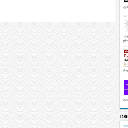
जुला
प्रो
होंगे
चिंता
राजक
LABE
690