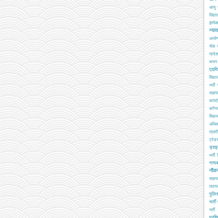
आयु 
विद्य
इंस्पेक
न्या
आयो
सेवा
प्रदे
चयन ब
एडमि
विद्य
भर्ती
सहा
कांस्
कॉन्स्
विका
अधिक
प्रहरी
ट्रेड
ड्रा
भर्ती
नाय
नौक
सहाय
पाठय
पुलिस
भर्ती
भर्ती 
प्रशि