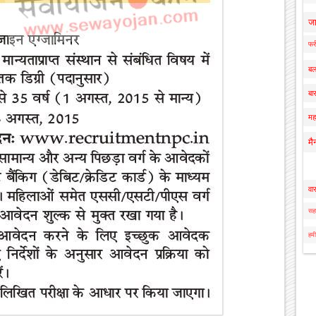
ज
फर्
बल
बार
मह
मै
वा
सहा
हमी