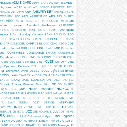
ADMIT CARD
MISSION
ADVERTISEMENT
ADMITCARD
Agniveer
AICTE
AIIMS
AIR FORCE
AIRFORCE
AKTU
ANSWER KEY
ANM
AHABAD
ALP
AMVI
ANSWER KEYS
APO
APS
SWER-KEY
AOC
APPRENTICE
APS BHARTI
ARO
Assistant
MY
ARTO
ASISTENT PROFESSER
istant Engineer
Assistant Professor
ASSISTENT
Associate
OFESER
ASSISTENT PROFESSER BHARTI
fessor
Backlog Vacancy
BANK
BDO
B.Tech
BANKING
BEO
BED
BHARTI
BPSC
BSF
S
BEO EXAM
BOB
BTech
CAPF
CDS
LENDAR
CALENDER
CBSE
CCC
CDAC
CDPO
CGL
Clerk
T
Chemist
CHSL
CISF
Computer
CHO
CLAT
cher
CONSTABLE
CONSTABLE BHARTI
CONSTABLE
Coordinator
COUNSELING
CPO
CRPF
CSIR
CSE
CSIR
CUET
CTET
CUTOFF
Data
T
CSIR UGC-NET
CSIR-NET
ry Operator
Defence
DELHI POLICE
DELHI PULISH
tor
Draftsman
Driver
DSSSB
ECCE एजुकेटर
Electrician
Exam
EWS
C
EXAM CALANDER
EXAM CALENDAR
EXAM
EXAM DATE
EXAMINATION
LENDER
FAKE
FAQ
FCI
Field Officer
Fireman
Fitter
GD
S
GAIL
GD BHARTI
Health Inspector
HIGHCORT
logist
GIC
GNM
IBPS
HCORT BHARTI
HJS
HOMEGUARD
HPCL
IAF
IAS
IB
PS BANK
IDBI
IIT
INDIAN ARMY
IFS
IGNOU
IIT JEE
INTERVIEW
DIAN NAVY
INDIAN POST OFFICE
INTERVIEWS
ITI
ITEP
ERVIEWE
ISRO
ITBP
JAIL
JEE
Job
JE
RDER
JE EXAM
JEE ADVANCE
JOB NEWS
BS
Junior Engineer
Journlist
Judge
JOINING LETTER
S
LEKHPAL
Library Trainee
LIC
LEKHPAL BHARTI
LLB
LT
 Grade
LT GRADE BHARTI
Manager IT
LT ग्रेड
MAINS