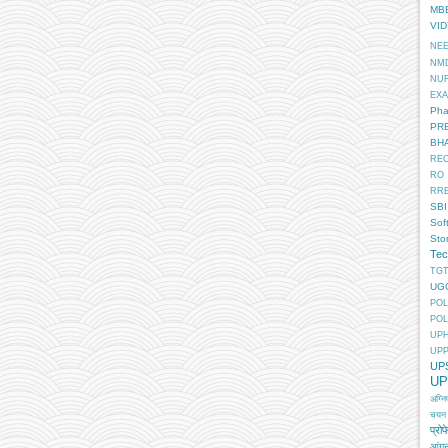
MB
VI
NE
NM
NU
EX
Pha
PR
BH
RE
RO
RR
SBI
Sof
Sto
Tec
TGT
UG
POL
POL
UP
UP
UP
UP
अग्न
चयन
प्रोफ
आंगन