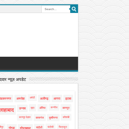
वार न्यूज़ अपडेट
अमेठी
बेडकरनगर
अमरोहा
अलीगढ़
आगरा
इटावा
कन्नौज
एटा
औरैया
कानपुर
उन्नाव
लाहाबाद
कानपुर देहात
कौशांबी
कासगंज
कुशीनगर
ीपुर
चंदौसी
चित्रकूट
चंदौली
गोण्डा
गोरखपुर