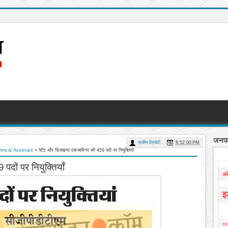
जनपद
प्रवीण त्रिवेदी
8:52:00 PM
hnical Assistant
»
पेटेंट और डिजाइनर एकजामिनर की 459 पदों पर नियुक्तियाँ
दों पर नियुक्तियाँ
अं
इ
गाज