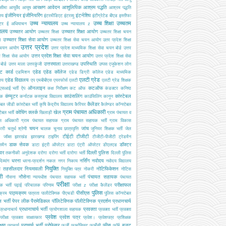
आरक्षण
आवेदन
आशुलिपिक
आश्रम पद्धति
सीमा
आयुर्वेद
आयुष
आश्रम पद्धति
इंजीनियर
इंजीनियरिंग
इंटर्नशिप
ालय
इंटरमीडिएट
इंटरव्यू
इंटीग्रेटेड बीएड
इस्तीफा
उच्च न्यायालय
उच्च शिक्षा
उच्चतम
्टर
ई अधियाचन
उच्च न्यायालय z
यालय
उच्चतर आयोग
उच्चतर शिक्षा आयोग
उच्चतर शिक्षा
उच्चतर शिक्षा चयन
उच्चतर शिक्षा सेवा आयोग
ग
उच्चतर शिक्षा सेवा चयन आयोग
उतर प्रदेश शिक्षा
उत्तर प्रदेश
 चयन आयोग
उत्तर प्रदेश माध्यमिक शिक्षा सेवा चयन बोर्ड
उत्तर
उत्तर प्रदेश शिक्षा सेवा चयन आयोग
श शिक्षा सेवा आयोग
उत्तर प्रदेश शिक्षा सेवा
उत्तरमाला
उपस्थिति
ोर्ड
उत्तर माला
उत्तरकुंजी
उत्तराखण्ड
उप्पस
एजूकेशन लोन
ट कार्ड
एडेड
एडेड कॉलेज
एडमिशन
एडेड डिग्री कॉलेज
एडेड माध्यमिक
एलटी ग्रेड
एडेड विद्यालय
ालय
एप
एमबीबीएस
एयरफोर्स
एलटी
एलटी ग्रेड शिक्षक
ऑनलाइन
कटऑफ
एसआई भर्ती
ऐप
कक्ष निरीक्षण
कट ऑफ
कंडक्टर
कनिष्ठ
कंप्यूटर
काउंसलिंग
कांस्टेबल
यक
कर्नाटक
कस्तूरबा विद्यालय
काउंसिलिंग
कानून
कैलेंडर
टेबल जीडी
कांस्टेबल भर्ती
कृषि
केंद्रीय विद्यालय
कैरियर
कैलेण्डर
कॉन्स्टेबल
ग्राम पंचायत अधिकारी
कोचिंग
क्लर्क
खेल
टेबल भर्ती
खिलाड़ी
ग्राम पंचायत व
स अधिकारी
ग्राम पंचायत सहायक
ग्राम पंचायत सहायक भर्ती
ग्राम विकास
चयन
जांच
ारी
चतुर्थ श्रेणी
चालक
चुनाव
छात्रवृत्ति
जूनियर शिक्षक भर्ती
जेल
टीईटी
टीजीटी
जॉब्स
झारखंड
झारखण्ड
टाइपिंग
टीजीटी-पीजीटी
ट्रेडमैन
डाक सेवक
डॉक्टर
समैन
डाटा इंट्री ऑपरेटर
डाटा एंट्री ऑपरेटर
डीएलएड
इवर
दिल्ली पुलिस
तकनीकी अनुदेशक
दरोगा
दरोगा भर्ती
दारोगा भर्ती
दिल्ली पुलिस
धरना
नर्सिंग
नवोदय
दिव्यांग
धरना-प्रदर्शन
नकल
नगर निकाय
नवोदय विद्यालय
नियुक्ति
ब तहसीलदार
नियमावली
नोटिफिकेशन
नियुक्ति पत्र
नोकरी
नोटिस
री
नौसेना
पंचायत सहायक
नौसना
न्यायधीश
पंचयात सहायक भर्ती
पंचायत
परीक्षा
परीक्षाफल
क भर्ती
पढ़ाई
परिचालक
परिणाम
परीक्षा z
परीक्षा कैलेंडर
पुलिस
पाठ्यक्रम
पीसीएस
क्रम
पात्रता
पालीटेक्निक
पीएचडी
पुलिस कॉन्स्टेबल
 भर्ती
पेपर लीक
पैरामेडिकल
पॉलिटेक्निक
पॉलीटेक्निक
प्रदर्शन
प्रधानचार्य
प्रधानाचार्य भर्ती
प्रवक्ता
प्रधानाचार्य
प्रयोगशाला सहायक
प्रवक्ता भर्ती
प्रवक्ता
प्रवेश
प्रवेश पत्र
परीक्षा
प्रवक्ता साक्षात्कार
प्रवेश।
प्रवेशपत्र
प्रशिक्षक
क्षण
प्राचार्य भर्ती
प्रोफेसर
फीस
बजट
प्राचार्य
फर्जी
फार्मासिस्ट
फार्मेसी
फॉर्म