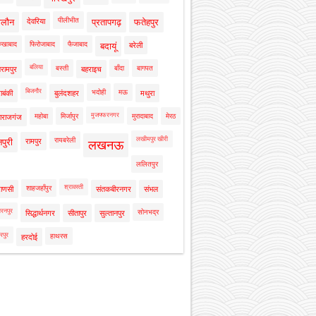
पीलीभीत
ालौन
देवरिया
प्रतापगढ़
फतेहपुर
रुखाबाद
फिरोजाबाद
फैजाबाद
बदायूं
बरेली
बलिया
बस्ती
बाँदा
बागपत
रामपुर
बहराइच
बिजनौर
भदोही
मऊ
ाबंकी
बुलंदशहर
मथुरा
मुजफ्फरनगर
महोबा
मिर्जापुर
मुरादाबाद
मेरठ
ाराजगंज
लखीमपुर खीरी
रायबरेली
नपुरी
रामपुर
लखनऊ
ललितपुर
श्रावस्ती
शाहजहाँपुर
राणसी
संतकबीरनगर
संभल
रनपुर
सोनभद्र
सिद्धार्थनगर
सीतापुर
सुल्तानपुर
रपुर
हाथरस
हरदोई