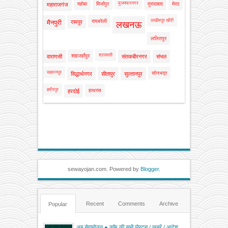
मुजफ्फरनगर
महोबा
मिर्जापुर
मुरादाबाद
मेरठ
महाराजगंज
लखीमपुर खीरी
रायबरेली
मैनपुरी
रामपुर
लखनऊ
ललितपुर
श्रावस्ती
शाहजहाँपुर
वाराणसी
संतकबीरनगर
संभल
सहारनपुर
सोनभद्र
सिद्धार्थनगर
सीतापुर
सुल्तानपुर
हमीरपुर
हाथरस
हरदोई
sewayojan.com. Powered by
Blogger
.
Recent
Comments
Archive
Popular
अब सेवायोजन ● कॉम की सभी पोस्ट्स / खबरें / आदेश