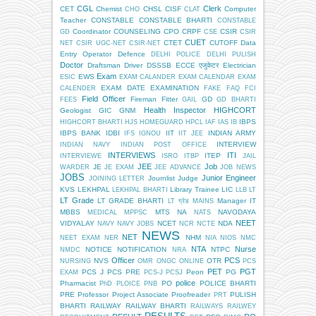
CGL
Clerk
CET
Chemist
CHSL
CISF
Computer
CHO
CLAT
Teacher
CONSTABLE
CONSTABLE BHARTI
CONSTABLE
Coordinator
COUNSELING
CPO
CRPF
CSIR
GD
CSE
CSIR
CUET
CTET
CUTOFF
Data
NET
CSIR UGC-NET
CSIR-NET
Entry Operator
Defence
DELHI POLICE
DELHI PULISH
Doctor
Draftsman
Driver
DSSSB
ECCE एजुकेटर
Electrician
Exam
EWS
ESIC
EXAM CALANDER
EXAM CALENDAR
EXAM
EXAM DATE
EXAMINATION
CALENDER
FAKE
FAQ
FCI
Field Officer
Fireman
Fitter
GD
FEES
GAIL
GD BHARTI
Health Inspector
HIGHCORT
Geologist
GIC
GNM
IBPS
HIGHCORT BHARTI
HJS
HOMEGUARD
HPCL
IAF
IAS
IB
IBPS BANK
IDBI
IIT
INDIAN ARMY
IFS
IGNOU
IIT JEE
INTERVIEW
INDIAN NAVY
INDIAN POST OFFICE
INTERVIEWS
ITI
ITEP
INTERVIEWE
ISRO
ITBP
JAIL
JEE
Job
JE
WARDER
JE EXAM
JEE ADVANCE
JOB NEWS
JOBS
Junior Engineer
Journlist
Judge
JOINING LETTER
KVS
LEKHPAL
Library Trainee
LIC
LEKHPAL BHARTI
LLB
LT
LT Grade
LT GRADE BHARTI
Manager IT
LT ग्रेड
MAINS
MBBS
MTS
NA
NAVODAYA
MEDICAL
MPPSC
NATS
NEET
VIDYALAY
NCET
NDA
NAVY
NAVY JOBS
NCR
NCTE
NEWS
NET
NHM
NEET EXAM
NER
NIA
NIOS
NMC
NTA
Nurse
NOTICE
NOTIFICATION
NTPC
NMDC
NRA
Officer
PCS
NVS
OTR
NURSING
OMR
ONGC
ONLINE
PCS
PET
PGT
PCS J
PCS PRE
Peon
PG
EXAM
PCS-J
PCSJ
police
Pharmacist
PO
POLICE BHARTI
PhD
PLOICE
PNB
PRE
Professor
Project Associate
Proofreader
PULISH
PRT
BHARTI
RAILWAY
RAILWAY BHARTI
RAILWAYS
RAILWEY