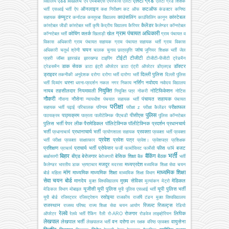
एलटी ग्रेड
एडेड विद्यालय
विद्यालय
एप
एमबीबीएस
एयरफोर्स
एलटी
एलटी ग्रेड शिक्षक
ऑनलाइन
कटऑफ
भर्ती
एसआई भर्ती
ऐप
कक्ष निरीक्षण
कट ऑफ
कंडक्टर
कनिष्ठ
कंप्यूटर
काउंसलिंग
कांस्टेबल
सहायक
कर्नाटक
कस्तूरबा विद्यालय
काउंसिलिंग
कानून
कैलेंडर
कांस्टेबल जीडी
कांस्टेबल भर्ती
कृषि
केंद्रीय विद्यालय
कैरियर
कैलेण्डर
कॉन्स्टेबल
ग्राम पंचायत अधिकारी
कोचिंग
क्लर्क
खेल
कॉन्स्टेबल भर्ती
खिलाड़ी
ग्राम पंचायत व
विकास अधिकारी
ग्राम पंचायत सहायक
ग्राम पंचायत सहायक भर्ती
ग्राम विकास
चयन
जांच
अधिकारी
चतुर्थ श्रेणी
चालक
चुनाव
छात्रवृत्ति
जूनियर शिक्षक भर्ती
जेल
टीईटी
टीजीटी
प्रहरी
जॉब्स
झारखंड
झारखण्ड
टाइपिंग
टीजीटी-पीजीटी
ट्रेडमैन
डाक सेवक
डॉक्टर
ट्रेडसमैन
डाटा इंट्री ऑपरेटर
डाटा एंट्री ऑपरेटर
डीएलएड
ड्राइवर
दिल्ली पुलिस
तकनीकी अनुदेशक
दरोगा
दरोगा भर्ती
दारोगा भर्ती
दिल्ली पुलिस
धरना
नर्सिंग
नवोदय
भर्ती
दिव्यांग
धरना-प्रदर्शन
नकल
नगर निकाय
नवोदय विद्यालय
नियुक्ति
नायब तहसीलदार
नियमावली
नोटिफिकेशन
नियुक्ति पत्र
नोकरी
नोटिस
नौकरी
नौसेना
पंचायत सहायक
नौसना
न्यायधीश
पंचयात सहायक भर्ती
पंचायत
परीक्षा
परीक्षाफल
सहायक भर्ती
पढ़ाई
परिचालक
परिणाम
परीक्षा z
परीक्षा कैलेंडर
पुलिस
पाठ्यक्रम
पीसीएस
पाठयक्रम
पात्रता
पालीटेक्निक
पीएचडी
पुलिस कॉन्स्टेबल
पुलिस भर्ती
पेपर लीक
पैरामेडिकल
पॉलिटेक्निक
पॉलीटेक्निक
प्रदर्शन
प्रधानचार्य
भर्ती
प्रधानाचार्य भर्ती
प्रवक्ता
प्रधानाचार्य
प्रयोगशाला सहायक
प्रवक्ता भर्ती
प्रवक्ता
प्रवेश
प्रवेश पत्र
भर्ती परीक्षा
प्रवक्ता साक्षात्कार
प्रवेश।
प्रवेशपत्र
प्रशिक्षक
प्रशिक्षण
प्राचार्य भर्ती
प्रोफेसर
फीस
बजट
प्राचार्य
फर्जी
फार्मासिस्ट
फार्मेसी
फॉर्म
भर्ती
बिहार
बैंकिंग
बीएड
बेरोजगार
बेसिक शिक्षा
बैठक
बर्खास्तगी
बेरोजगारी
बैंक
भर्ती
मजदूर
मध्यप्रदेश
कैलेण्डर
भारतीय डाक
भ्रष्टाचार
मदरसा
मध्यमिक शिक्षा सेवा चयन
मांग
माध्यमिक शिक्षा
माध्यमिक
माध्यमिक शिक्षा
बोर्ड
महिला
माध्यमिक शिक्षा विभाग
सेवा चयन बोर्ड
मानदेय
मुख्य सेविका
मेडिकल
मुक्त विश्वविद्यालय
मूल्यांकन
मेट्रो
यूजीसी
यूपी पुलिस
यूपी पुलिस भर्ती
मेडिकल विभाग
मोबाइल
यूपी पुलिस एसआई भर्ती
रसोइया
यूपी बोर्ड
रजिस्ट्रार
रजिस्ट्रेशन
राजकीय
राजर्षि टंडन मुक्त विश्वविद्यालय
राजस्थान
रिजल्ट
रिजल्ट्स
राजस्व परिषद
राज्य शिक्षा सेवा चयन आयोग
रेडियो
रेलवे
रोजगार
लिपिक
ऑपरेटर
रेलवे भर्ती
रैंकिंग
रैली
रो-ARO
रोडवेज
लाइब्रेरियन
लेखपाल
लेखपाल भर्ती
वन दरोगा
वायुसेना
लेखपालज भर्ती
वन रक्षक
वरिष्ठ प्रवक्ता