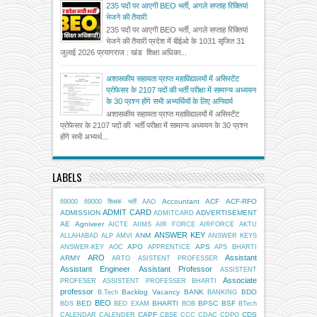
235 पदों पर आएगी BEO भर्ती, अगले सप्ताह रिक्तियां
भेजने की तैयारी
235 पदों पर आएगी BEO भर्ती, अगले सप्ताह रिक्तियां
भेजने की तैयारी प्रदेश में बीईओ के 1031 सृजित 31
जुलाई 2026 प्रयागराज : खंड शिक्षा अधिका...
अशासकीय सहायता प्राप्त महाविद्यालयों में असिस्टेंट
प्रोफेसर के 2107 पदों की भर्ती परीक्षा में सामान्य अध्ययन
के 30 प्रश्न होंगे सभी अभ्यर्थियों के लिए अनिवार्य
अशासकीय सहायता प्राप्त महाविद्यालयों में असिस्टेंट
प्रोफेसर के 2107 पदों की भर्ती परीक्षा में सामान्य अध्ययन के 30 प्रश्न
होंगे सभी अभ्यर्थ...
LABELS
Accountant
ACF
ACF-RFO
69000
69000 शिक्षक भर्ती
AAO
ADMIT CARD
ADMISSION
ADVERTISEMENT
ADMITCARD
AE
Agniveer
AICTE
AIIMS
AIR FORCE
AIRFORCE
AKTU
ANSWER KEY
ANM
ALLAHABAD
ALP
AMVI
ANSWER KEYS
APO
APS
ANSWER-KEY
AOC
APPRENTICE
APS BHARTI
ARO
Assistant
ARMY
ARTO
ASISTENT PROFESSER
Assistant Engineer
Assistant Professor
ASSISTENT
Associate
PROFESER
ASSISTENT PROFESSER BHARTI
professor
Backlog Vacancy
BANK
BDO
B.Tech
BANKING
BEO
BED
BHARTI
BPSC
BSF
BDS
BEO EXAM
BOB
BTech
CAPF
CDS
CALENDAR
CALENDER
CBSE
CCC
CDAC
CDPO