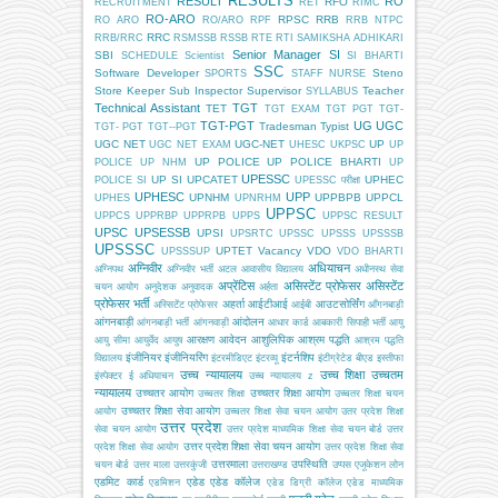
RESULTS
RESULT
RO
RFO
RECRUITMENT
RET
RIMC
RO-ARO
RPSC
RRB
RO ARO
RO/ARO
RPF
RRB NTPC
RRC
RRB/RRC
RSMSSB
RSSB
RTE
RTI
SAMIKSHA ADHIKARI
Senior Manager
SI
SBI
SCHEDULE
Scientist
SI BHARTI
SSC
Software Developer
Steno
SPORTS
STAFF NURSE
Store Keeper
Sub Inspector
Supervisor
Teacher
SYLLABUS
Technical Assistant
TGT
TET
TGT EXAM
TGT PGT
TGT-
TGT-PGT
UG
UGC
Tradesman
Typist
TGT- PGT
TGT--PGT
UGC NET
UGC-NET
UP
UGC NET EXAM
UHESC
UKPSC
UP
UP POLICE
UP POLICE BHARTI
POLICE
UP NHM
UP
UPESSC
UP SI
UPCATET
UPHEC
POLICE SI
UPESSC परीक्षा
UPHESC
UPP
UPNHM
UPPBPB
UPPCL
UPHES
UPNRHM
UPPSC
UPPCS
UPPRBP
UPPRPB
UPPS
UPPSC RESULT
UPSC
UPSESSB
UPSI
UPSRTC
UPSSC
UPSSS
UPSSSB
UPSSSC
UPTET
Vacancy
VDO
UPSSSUP
VDO BHARTI
अग्निवीर
अधियाचन
अग्निपथ
अग्निवीर भर्ती
अटल आवासीय विद्यालय
अधीनस्थ सेवा
अप्रेंटिस
असिस्टेंट प्रोफेसर
असिस्टेंट
चयन आयोग
अनुदेशक
अनुवादक
अर्हता
प्रोफेसर भर्ती
अहर्ता
आईटीआई
आउटसोर्सिंग
अस्सिटेंट प्रोफेसर
आईबी
आँगनबाड़ी
आंगनबाड़ी
आंदोलन
आंगनबाड़ी भर्ती
आंगनवाड़ी
आधार कार्ड
आबकारी सिपाही भर्ती
आयु
आरक्षण
आवेदन
आशुलिपिक
आश्रम पद्धति
आयु सीमा
आयुर्वेद
आयुष
आश्रम पद्धति
इंजीनियर
इंजीनियरिंग
इंटर्नशिप
विद्यालय
इंटरमीडिएट
इंटरव्यू
इंटीग्रेटेड बीएड
इस्तीफा
उच्च न्यायालय
उच्च शिक्षा
उच्चतम
इंस्पेक्टर
ई अधियाचन
उच्च न्यायालय z
न्यायालय
उच्चतर आयोग
उच्चतर शिक्षा आयोग
उच्चतर शिक्षा
उच्चतर शिक्षा चयन
उच्चतर शिक्षा सेवा आयोग
आयोग
उच्चतर शिक्षा सेवा चयन आयोग
उतर प्रदेश शिक्षा
उत्तर प्रदेश
सेवा चयन आयोग
उत्तर प्रदेश माध्यमिक शिक्षा सेवा चयन बोर्ड
उत्तर
उत्तर प्रदेश शिक्षा सेवा चयन आयोग
प्रदेश शिक्षा सेवा आयोग
उत्तर प्रदेश शिक्षा सेवा
उत्तरमाला
उपस्थिति
चयन बोर्ड
उत्तर माला
उत्तरकुंजी
उत्तराखण्ड
उप्पस
एजूकेशन लोन
एडमिट कार्ड
एडेड
एडेड कॉलेज
एडमिशन
एडेड डिग्री कॉलेज
एडेड माध्यमिक