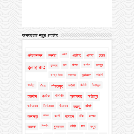
जनपदवार न्यूज़ अपडेट
अमेठी
अंबेडकरनगर
अमरोहा
अलीगढ़
आगरा
इटावा
कन्नौज
एटा
औरैया
कानपुर
उन्नाव
इलाहाबाद
कानपुर देहात
कौशांबी
कासगंज
कुशीनगर
गाजीपुर
चंदौसी
चित्रकूट
चंदौली
गोण्डा
गोरखपुर
पीलीभीत
जालौन
देवरिया
प्रतापगढ़
फतेहपुर
फर्रुखाबाद
फिरोजाबाद
फैजाबाद
बदायूं
बरेली
बलिया
बस्ती
बाँदा
बागपत
बलरामपुर
बहराइच
बिजनौर
भदोही
मऊ
बाराबंकी
बुलंदशहर
मथुरा