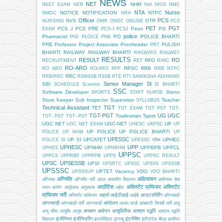
NEWS
NET
NHM
NEET EXAM
NER
NIA
NIOS
NMC
NTA
Nurse
NOTICE
NOTIFICATION
NTPC
NMDC
NRA
Officer
PCS
NVS
OTR
NURSING
OMR
ONGC
ONLINE
PCS
PET
PGT
PCS J
PCS PRE
Peon
PG
EXAM
PCS-J
PCSJ
police
Pharmacist
PO
POLICE BHARTI
PhD
PLOICE
PNB
PRE
Professor
Project Associate
Proofreader
PULISH
PRT
BHARTI
RAILWAY
RAILWAY BHARTI
RAILWAYS
RAILWEY
RESULTS
RESULT
RO
RFO
RECRUITMENT
RET
RIMC
RO-ARO
RPSC
RRB
RO ARO
RO/ARO
RPF
RRB NTPC
RRC
RRB/RRC
RSMSSB
RSSB
RTE
RTI
SAMIKSHA ADHIKARI
Senior Manager
SI
SBI
SCHEDULE
Scientist
SI BHARTI
SSC
Software Developer
Steno
SPORTS
STAFF NURSE
Store Keeper
Sub Inspector
Supervisor
Teacher
SYLLABUS
Technical Assistant
TGT
TET
TGT EXAM
TGT PGT
TGT-
TGT-PGT
UG
UGC
Tradesman
Typist
TGT- PGT
TGT--PGT
UGC NET
UGC-NET
UP
UGC NET EXAM
UHESC
UKPSC
UP
UP POLICE
UP POLICE BHARTI
POLICE
UP NHM
UP
UPESSC
UP SI
UPCATET
UPHEC
POLICE SI
UPESSC परीक्षा
UPHESC
UPP
UPNHM
UPPBPB
UPPCL
UPHES
UPNRHM
UPPSC
UPPCS
UPPRBP
UPPRPB
UPPS
UPPSC RESULT
UPSC
UPSESSB
UPSI
UPSRTC
UPSSC
UPSSS
UPSSSB
UPSSSC
UPTET
Vacancy
VDO
UPSSSUP
VDO BHARTI
अग्निवीर
अधियाचन
अग्निपथ
अग्निवीर भर्ती
अटल आवासीय विद्यालय
अधीनस्थ सेवा
अप्रेंटिस
असिस्टेंट प्रोफेसर
असिस्टेंट
चयन आयोग
अनुदेशक
अनुवादक
अर्हता
प्रोफेसर भर्ती
अहर्ता
आईटीआई
आउटसोर्सिंग
अस्सिटेंट प्रोफेसर
आईबी
आँगनबाड़ी
आंगनबाड़ी
आंदोलन
आंगनबाड़ी भर्ती
आंगनवाड़ी
आधार कार्ड
आबकारी सिपाही भर्ती
आयु
आरक्षण
आवेदन
आशुलिपिक
आश्रम पद्धति
आयु सीमा
आयुर्वेद
आयुष
आश्रम पद्धति
इंजीनियर
इंजीनियरिंग
इंटर्नशिप
विद्यालय
इंटरमीडिएट
इंटरव्यू
इंटीग्रेटेड बीएड
इस्तीफा