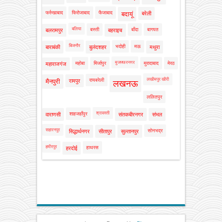
फर्रुखाबाद
फिरोजाबाद
फैजाबाद
बदायूं
बरेली
बलिया
बस्ती
बाँदा
बागपत
बलरामपुर
बहराइच
बिजनौर
भदोही
मऊ
बाराबंकी
बुलंदशहर
मथुरा
मुजफ्फरनगर
महोबा
मिर्जापुर
मुरादाबाद
मेरठ
महाराजगंज
लखीमपुर खीरी
रायबरेली
मैनपुरी
रामपुर
लखनऊ
ललितपुर
श्रावस्ती
शाहजहाँपुर
वाराणसी
संतकबीरनगर
संभल
सहारनपुर
सोनभद्र
सिद्धार्थनगर
सीतापुर
सुल्तानपुर
हमीरपुर
हाथरस
हरदोई