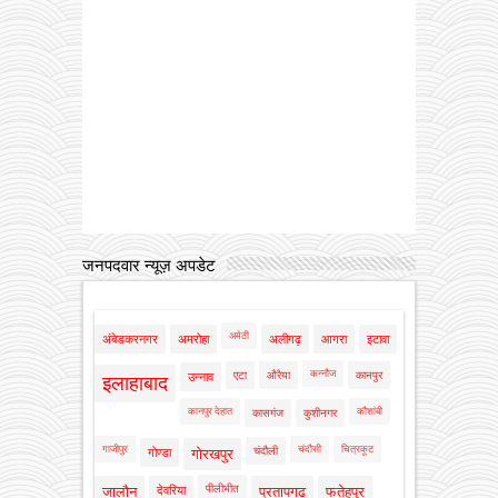
जनपदवार न्यूज़ अपडेट
अमेठी
अंबेडकरनगर
अमरोहा
अलीगढ़
आगरा
इटावा
कन्नौज
एटा
औरैया
कानपुर
उन्नाव
इलाहाबाद
कानपुर देहात
कौशांबी
कासगंज
कुशीनगर
गाजीपुर
चंदौसी
चित्रकूट
चंदौली
गोण्डा
गोरखपुर
पीलीभीत
जालौन
देवरिया
प्रतापगढ़
फतेहपुर