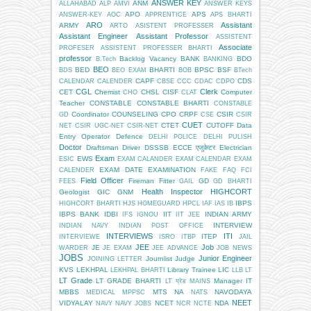
ANSWER KEY
ANM
ALLAHABAD
ALP
AMVI
ANSWER KEYS
APO
APS
ANSWER-KEY
AOC
APPRENTICE
APS BHARTI
ARO
Assistant
ARMY
ARTO
ASISTENT PROFESSER
Assistant Engineer
Assistant Professor
ASSISTENT
Associate
PROFESER
ASSISTENT PROFESSER BHARTI
professor
Backlog Vacancy
BANK
BDO
B.Tech
BANKING
BEO
BED
BHARTI
BPSC
BSF
BDS
BEO EXAM
BOB
BTech
CAPF
CDS
CALENDAR
CALENDER
CBSE
CCC
CDAC
CDPO
CGL
Clerk
CET
Chemist
CHSL
CISF
Computer
CHO
CLAT
Teacher
CONSTABLE
CONSTABLE BHARTI
CONSTABLE
Coordinator
COUNSELING
CPO
CRPF
CSIR
GD
CSE
CSIR
CUET
CTET
CUTOFF
Data
NET
CSIR UGC-NET
CSIR-NET
Entry Operator
Defence
DELHI POLICE
DELHI PULISH
Doctor
Draftsman
Driver
DSSSB
ECCE एजुकेटर
Electrician
Exam
EWS
ESIC
EXAM CALANDER
EXAM CALENDAR
EXAM
EXAM DATE
EXAMINATION
CALENDER
FAKE
FAQ
FCI
Field Officer
Fireman
Fitter
GD
FEES
GAIL
GD BHARTI
Health Inspector
HIGHCORT
Geologist
GIC
GNM
IBPS
HIGHCORT BHARTI
HJS
HOMEGUARD
HPCL
IAF
IAS
IB
IBPS BANK
IDBI
IIT
INDIAN ARMY
IFS
IGNOU
IIT JEE
INTERVIEW
INDIAN NAVY
INDIAN POST OFFICE
INTERVIEWS
ITI
ITEP
INTERVIEWE
ISRO
ITBP
JAIL
JEE
Job
JE
WARDER
JE EXAM
JEE ADVANCE
JOB NEWS
JOBS
Junior Engineer
Journlist
Judge
JOINING LETTER
KVS
LEKHPAL
Library Trainee
LIC
LEKHPAL BHARTI
LLB
LT
LT Grade
LT GRADE BHARTI
Manager IT
LT ग्रेड
MAINS
MBBS
MTS
NA
NAVODAYA
MEDICAL
MPPSC
NATS
NEET
VIDYALAY
NCET
NDA
NAVY
NAVY JOBS
NCR
NCTE