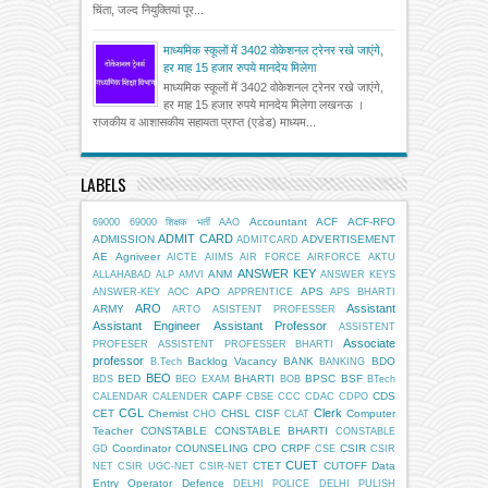
चिंता, जल्द नियुक्तियां पूर...
माध्यमिक स्कूलों में 3402 वोकेशनल ट्रेनर रखे जाएंगे,
हर माह 15 हजार रुपये मानदेय मिलेगा
माध्यमिक स्कूलों में 3402 वोकेशनल ट्रेनर रखे जाएंगे,
हर माह 15 हजार रुपये मानदेय मिलेगा लखनऊ ।
राजकीय व आशासकीय सहायता प्राप्त (एडेड) माध्यम...
LABELS
Accountant
ACF
ACF-RFO
69000
69000 शिक्षक भर्ती
AAO
ADMIT CARD
ADMISSION
ADVERTISEMENT
ADMITCARD
AE
Agniveer
AICTE
AIIMS
AIR FORCE
AIRFORCE
AKTU
ANSWER KEY
ANM
ALLAHABAD
ALP
AMVI
ANSWER KEYS
APO
APS
ANSWER-KEY
AOC
APPRENTICE
APS BHARTI
ARO
Assistant
ARMY
ARTO
ASISTENT PROFESSER
Assistant Engineer
Assistant Professor
ASSISTENT
Associate
PROFESER
ASSISTENT PROFESSER BHARTI
professor
Backlog Vacancy
BANK
BDO
B.Tech
BANKING
BEO
BED
BHARTI
BPSC
BSF
BDS
BEO EXAM
BOB
BTech
CAPF
CDS
CALENDAR
CALENDER
CBSE
CCC
CDAC
CDPO
CGL
Clerk
CET
Chemist
CHSL
CISF
Computer
CHO
CLAT
Teacher
CONSTABLE
CONSTABLE BHARTI
CONSTABLE
Coordinator
COUNSELING
CPO
CRPF
CSIR
GD
CSE
CSIR
CUET
CTET
CUTOFF
Data
NET
CSIR UGC-NET
CSIR-NET
Entry Operator
Defence
DELHI POLICE
DELHI PULISH