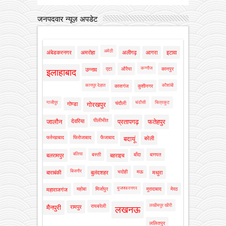
जनपदवार न्यूज़ अपडेट
अमेठी
अंबेडकरनगर
अमरोहा
अलीगढ़
आगरा
इटावा
कन्नौज
एटा
औरैया
कानपुर
उन्नाव
इलाहाबाद
कानपुर देहात
कौशांबी
कासगंज
कुशीनगर
गाजीपुर
चंदौसी
चित्रकूट
चंदौली
गोण्डा
गोरखपुर
पीलीभीत
जालौन
देवरिया
प्रतापगढ़
फतेहपुर
फर्रुखाबाद
फिरोजाबाद
फैजाबाद
बदायूं
बरेली
बलिया
बस्ती
बाँदा
बागपत
बलरामपुर
बहराइच
बिजनौर
भदोही
मऊ
बाराबंकी
बुलंदशहर
मथुरा
मुजफ्फरनगर
महोबा
मिर्जापुर
मुरादाबाद
मेरठ
महाराजगंज
लखीमपुर खीरी
रायबरेली
मैनपुरी
रामपुर
लखनऊ
ललितपुर