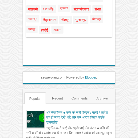
श्रावस्ती
शाहजहाँपुर
वाराणसी
संतकबीरनगर
संभल
सहारनपुर
सोनभद्र
सिद्धार्थनगर
सीतापुर
सुल्तानपुर
हमीरपुर
हाथरस
हरदोई
sewayojan.com. Powered by
Blogger
.
Recent
Comments
Archive
Popular
अब सेवायोजन ● कॉम की सभी पोस्ट्स / खबरें / आदेश
एक ही जगह देखें, पढ़ें और करें आदेश क्लिक करके
डाउनलोड
स्क्रॉल करते जाएं और पढ़ते जाएं सेवायोजन ● कॉम की
सभी खबरें और आदेश एक ही जगह। जिस खबर / आदेश को आप पूरा पढ़ना
चाहें उसे क्लिक करके पढ़...