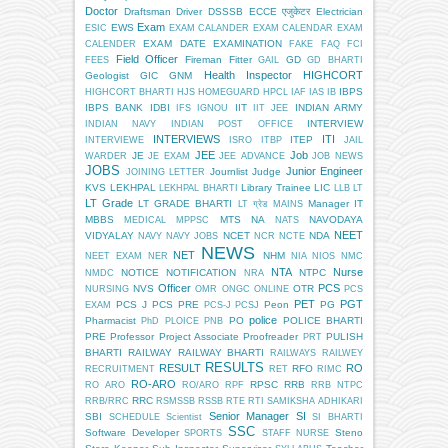
Doctor
Draftsman
Driver
DSSSB
ECCE एजुकेटर
Electrician
Exam
EWS
ESIC
EXAM CALANDER
EXAM CALENDAR
EXAM
EXAM DATE
EXAMINATION
CALENDER
FAKE
FAQ
FCI
Field Officer
Fireman
Fitter
GD
FEES
GAIL
GD BHARTI
Health Inspector
HIGHCORT
Geologist
GIC
GNM
IBPS
HIGHCORT BHARTI
HJS
HOMEGUARD
HPCL
IAF
IAS
IB
IBPS BANK
IDBI
IIT
INDIAN ARMY
IFS
IGNOU
IIT JEE
INTERVIEW
INDIAN NAVY
INDIAN POST OFFICE
INTERVIEWS
ITI
ITEP
INTERVIEWE
ISRO
ITBP
JAIL
JEE
Job
JE
WARDER
JE EXAM
JEE ADVANCE
JOB NEWS
JOBS
Junior Engineer
Journlist
Judge
JOINING LETTER
KVS
LEKHPAL
Library Trainee
LIC
LEKHPAL BHARTI
LLB
LT
LT Grade
LT GRADE BHARTI
Manager IT
LT ग्रेड
MAINS
MBBS
MTS
NA
NAVODAYA
MEDICAL
MPPSC
NATS
NEET
VIDYALAY
NCET
NDA
NAVY
NAVY JOBS
NCR
NCTE
NEWS
NET
NHM
NEET EXAM
NER
NIA
NIOS
NMC
NTA
Nurse
NOTICE
NOTIFICATION
NTPC
NMDC
NRA
Officer
PCS
NVS
OTR
NURSING
OMR
ONGC
ONLINE
PCS
PET
PGT
PCS J
PCS PRE
Peon
PG
EXAM
PCS-J
PCSJ
police
Pharmacist
PO
POLICE BHARTI
PhD
PLOICE
PNB
PRE
Professor
Project Associate
Proofreader
PULISH
PRT
BHARTI
RAILWAY
RAILWAY BHARTI
RAILWAYS
RAILWEY
RESULTS
RESULT
RO
RFO
RECRUITMENT
RET
RIMC
RO-ARO
RPSC
RRB
RO ARO
RO/ARO
RPF
RRB NTPC
RRC
RRB/RRC
RSMSSB
RSSB
RTE
RTI
SAMIKSHA ADHIKARI
Senior Manager
SI
SBI
SCHEDULE
Scientist
SI BHARTI
SSC
Software Developer
Steno
SPORTS
STAFF NURSE