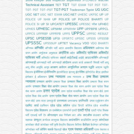
Store Keeper
Sub Inspector
Supervisor
Teacher
SYLLABUS
Technical Assistant
TGT
TET
TGT EXAM
TGT PGT
TGT-
TGT-PGT
UG
UGC
Tradesman
Typist
TGT- PGT
TGT--PGT
UGC NET
UGC-NET
UP
UGC NET EXAM
UHESC
UKPSC
UP
UP POLICE
UP POLICE BHARTI
POLICE
UP NHM
UP
UPESSC
UP SI
UPCATET
UPHEC
POLICE SI
UPESSC परीक्षा
UPHESC
UPP
UPNHM
UPPBPB
UPPCL
UPHES
UPNRHM
UPPSC
UPPCS
UPPRBP
UPPRPB
UPPS
UPPSC RESULT
UPSC
UPSESSB
UPSI
UPSRTC
UPSSC
UPSSS
UPSSSB
UPSSSC
UPTET
Vacancy
VDO
UPSSSUP
VDO BHARTI
अग्निवीर
अधियाचन
अग्निपथ
अग्निवीर भर्ती
अटल आवासीय विद्यालय
अधीनस्थ सेवा
अप्रेंटिस
असिस्टेंट प्रोफेसर
असिस्टेंट
चयन आयोग
अनुदेशक
अनुवादक
अर्हता
प्रोफेसर भर्ती
अहर्ता
आईटीआई
आउटसोर्सिंग
अस्सिटेंट प्रोफेसर
आईबी
आँगनबाड़ी
आंगनबाड़ी
आंदोलन
आंगनबाड़ी भर्ती
आंगनवाड़ी
आधार कार्ड
आबकारी सिपाही भर्ती
आयु
आरक्षण
आवेदन
आशुलिपिक
आश्रम पद्धति
आयु सीमा
आयुर्वेद
आयुष
आश्रम पद्धति
इंजीनियर
इंजीनियरिंग
इंटर्नशिप
विद्यालय
इंटरमीडिएट
इंटरव्यू
इंटीग्रेटेड बीएड
इस्तीफा
उच्च न्यायालय
उच्च शिक्षा
उच्चतम
इंस्पेक्टर
ई अधियाचन
उच्च न्यायालय z
न्यायालय
उच्चतर आयोग
उच्चतर शिक्षा आयोग
उच्चतर शिक्षा
उच्चतर शिक्षा चयन
उच्चतर शिक्षा सेवा आयोग
आयोग
उच्चतर शिक्षा सेवा चयन आयोग
उतर प्रदेश शिक्षा
उत्तर प्रदेश
सेवा चयन आयोग
उत्तर प्रदेश माध्यमिक शिक्षा सेवा चयन बोर्ड
उत्तर
उत्तर प्रदेश शिक्षा सेवा चयन आयोग
प्रदेश शिक्षा सेवा आयोग
उत्तर प्रदेश शिक्षा सेवा
उत्तरमाला
उपस्थिति
चयन बोर्ड
उत्तर माला
उत्तरकुंजी
उत्तराखण्ड
उप्पस
एजूकेशन लोन
एडमिट कार्ड
एडेड
एडेड कॉलेज
एडमिशन
एडेड डिग्री कॉलेज
एडेड माध्यमिक
एलटी ग्रेड
एडेड विद्यालय
विद्यालय
एप
एमबीबीएस
एयरफोर्स
एलटी
एलटी ग्रेड शिक्षक
ऑनलाइन
कटऑफ
भर्ती
एसआई भर्ती
ऐप
कक्ष निरीक्षण
कट ऑफ
कंडक्टर
कनिष्ठ
कंप्यूटर
काउंसलिंग
कांस्टेबल
सहायक
कर्नाटक
कस्तूरबा विद्यालय
काउंसिलिंग
कानून
कैलेंडर
कांस्टेबल जीडी
कांस्टेबल भर्ती
कृषि
केंद्रीय विद्यालय
कैरियर
कैलेण्डर
कॉन्स्टेबल
ग्राम पंचायत अधिकारी
कोचिंग
क्लर्क
खेल
कॉन्स्टेबल भर्ती
खिलाड़ी
ग्राम पंचायत व