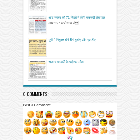
आठ नवंबर को 71 जिलों में होगी चकबंदी लेखपाल
भर्ती परीक्षा
लखनऊ : अधीनस्थ से
यूपी में नियुक्त होंगे 54 यूडीए और एलडीए
राजस्व पटवारी के पदो पर मौका
0 COMMENTS:
Post a Comment