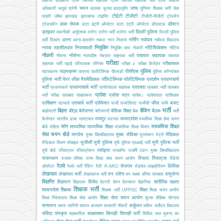
विकास अधिकारी
ग्राम पंचायत सहायक
ग्राम पंचायत सहायक भर्ती
ग्राम विकास
चयन
जांच
अधिकारी
चतुर्थ श्रेणी
चालक
चुनाव
छात्रवृत्ति
जूनियर शिक्षक भर्ती
जेल
टीईटी
टीजीटी
प्रहरी
जॉब्स
झारखंड
झारखण्ड
टाइपिंग
टीजीटी-पीजीटी
ट्रेडमैन
डाक सेवक
डॉक्टर
ट्रेडसमैन
डाटा इंट्री ऑपरेटर
डाटा एंट्री ऑपरेटर
डीएलएड
ड्राइवर
दिल्ली पुलिस
तकनीकी अनुदेशक
दरोगा
दरोगा भर्ती
दारोगा भर्ती
दिल्ली पुलिस
धरना
नर्सिंग
नवोदय
भर्ती
दिव्यांग
धरना-प्रदर्शन
नकल
नगर निकाय
नवोदय विद्यालय
नियुक्ति
नायब तहसीलदार
नियमावली
नोटिफिकेशन
नियुक्ति पत्र
नोकरी
नोटिस
नौकरी
नौसेना
पंचायत सहायक
नौसना
न्यायधीश
पंचयात सहायक भर्ती
पंचायत
परीक्षा
परीक्षाफल
सहायक भर्ती
पढ़ाई
परिचालक
परिणाम
परीक्षा z
परीक्षा कैलेंडर
पुलिस
पाठ्यक्रम
पीसीएस
पाठयक्रम
पात्रता
पालीटेक्निक
पीएचडी
पुलिस कॉन्स्टेबल
पुलिस भर्ती
पेपर लीक
पैरामेडिकल
पॉलिटेक्निक
पॉलीटेक्निक
प्रदर्शन
प्रधानचार्य
भर्ती
प्रधानाचार्य भर्ती
प्रवक्ता
प्रधानाचार्य
प्रयोगशाला सहायक
प्रवक्ता भर्ती
प्रवक्ता
प्रवेश
प्रवेश पत्र
भर्ती परीक्षा
प्रवक्ता साक्षात्कार
प्रवेश।
प्रवेशपत्र
प्रशिक्षक
प्रशिक्षण
प्राचार्य भर्ती
प्रोफेसर
फीस
बजट
प्राचार्य
फर्जी
फार्मासिस्ट
फार्मेसी
फॉर्म
भर्ती
बिहार
बैंकिंग
बीएड
बेरोजगार
बेसिक शिक्षा
बैठक
बर्खास्तगी
बेरोजगारी
बैंक
भर्ती
मजदूर
मध्यप्रदेश
कैलेण्डर
भारतीय डाक
भ्रष्टाचार
मदरसा
मध्यमिक शिक्षा सेवा चयन
मांग
माध्यमिक शिक्षा
माध्यमिक
माध्यमिक शिक्षा
बोर्ड
महिला
माध्यमिक शिक्षा विभाग
सेवा चयन बोर्ड
मानदेय
मुख्य सेविका
मेडिकल
मुक्त विश्वविद्यालय
मूल्यांकन
मेट्रो
यूजीसी
यूपी पुलिस
यूपी पुलिस भर्ती
मेडिकल विभाग
मोबाइल
यूपी पुलिस एसआई भर्ती
रसोइया
यूपी बोर्ड
रजिस्ट्रार
रजिस्ट्रेशन
राजकीय
राजर्षि टंडन मुक्त विश्वविद्यालय
राजस्थान
रिजल्ट
रिजल्ट्स
राजस्व परिषद
राज्य शिक्षा सेवा चयन आयोग
रेडियो
रेलवे
रोजगार
लिपिक
ऑपरेटर
रेलवे भर्ती
रैंकिंग
रैली
रो-ARO
रोडवेज
लाइब्रेरियन
लेखपाल
लेखपाल भर्ती
वन दरोगा
वायुसेना
लेखपालज भर्ती
वन रक्षक
वरिष्ठ प्रवक्ता
विज्ञप्ति
विज्ञापन
विरोध
शारीरिक दक्षता
विद्यालय
वेटनरी
वेतन
वेतनमान
वैज्ञानिक
शिक्षक भर्ती
शासनादेश
शिक्षक
शिक्षा
शिक्षक भर्ती UPPSC
शिक्षा चयन आयोग
शिक्षा सेवा चयन आयोग
शिक्षा निदेशालय
शिक्षा सेवा आयोग
शुल्क
शैक्षिक योग्यता
सत्यापन
सर्कुलर
समय सारिणी
समाज कल्याण
सरकारी नौकरी
सर्वेयर
सर्वोदय विद्यालय
संविदा
संस्कृत
साक्षात्कार
सिपाही
सिपाही भर्ती
सहकारिता
सिविल जज
सूचना का