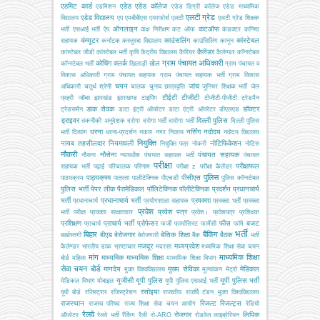
एडमिट कार्ड
एडेड
एडेड कॉलेज
एडमिशन
एडेड डिग्री कॉलेज
एडेड माध्यमिक
एलटी ग्रेड
एडेड विद्यालय
विद्यालय
एप
एमबीबीएस
एयरफोर्स
एलटी
एलटी ग्रेड शिक्षक
ऑनलाइन
कटऑफ
भर्ती
एसआई भर्ती
ऐप
कक्ष निरीक्षण
कट ऑफ
कंडक्टर
कनिष्ठ
कंप्यूटर
काउंसलिंग
कांस्टेबल
सहायक
कर्नाटक
कस्तूरबा विद्यालय
काउंसिलिंग
कानून
कैलेंडर
कांस्टेबल जीडी
कांस्टेबल भर्ती
कृषि
केंद्रीय विद्यालय
कैरियर
कैलेण्डर
कॉन्स्टेबल
ग्राम पंचायत अधिकारी
कोचिंग
क्लर्क
खेल
कॉन्स्टेबल भर्ती
खिलाड़ी
ग्राम पंचायत व
विकास अधिकारी
ग्राम पंचायत सहायक
ग्राम पंचायत सहायक भर्ती
ग्राम विकास
चयन
जांच
अधिकारी
चतुर्थ श्रेणी
चालक
चुनाव
छात्रवृत्ति
जूनियर शिक्षक भर्ती
जेल
टीईटी
टीजीटी
प्रहरी
जॉब्स
झारखंड
झारखण्ड
टाइपिंग
टीजीटी-पीजीटी
ट्रेडमैन
डाक सेवक
डॉक्टर
ट्रेडसमैन
डाटा इंट्री ऑपरेटर
डाटा एंट्री ऑपरेटर
डीएलएड
ड्राइवर
दिल्ली पुलिस
तकनीकी अनुदेशक
दरोगा
दरोगा भर्ती
दारोगा भर्ती
दिल्ली पुलिस
धरना
नर्सिंग
नवोदय
भर्ती
दिव्यांग
धरना-प्रदर्शन
नकल
नगर निकाय
नवोदय विद्यालय
नियुक्ति
नायब तहसीलदार
नियमावली
नोटिफिकेशन
नियुक्ति पत्र
नोकरी
नोटिस
नौकरी
नौसेना
पंचायत सहायक
नौसना
न्यायधीश
पंचयात सहायक भर्ती
पंचायत
परीक्षा
परीक्षाफल
सहायक भर्ती
पढ़ाई
परिचालक
परिणाम
परीक्षा z
परीक्षा कैलेंडर
पुलिस
पाठ्यक्रम
पीसीएस
पाठयक्रम
पात्रता
पालीटेक्निक
पीएचडी
पुलिस कॉन्स्टेबल
पुलिस भर्ती
पेपर लीक
पैरामेडिकल
पॉलिटेक्निक
पॉलीटेक्निक
प्रदर्शन
प्रधानचार्य
भर्ती
प्रधानाचार्य भर्ती
प्रवक्ता
प्रधानाचार्य
प्रयोगशाला सहायक
प्रवक्ता भर्ती
प्रवक्ता
प्रवेश
प्रवेश पत्र
भर्ती परीक्षा
प्रवक्ता साक्षात्कार
प्रवेश।
प्रवेशपत्र
प्रशिक्षक
प्रशिक्षण
प्राचार्य भर्ती
प्रोफेसर
फीस
बजट
प्राचार्य
फर्जी
फार्मासिस्ट
फार्मेसी
फॉर्म
भर्ती
बिहार
बैंकिंग
बीएड
बेरोजगार
बेसिक शिक्षा
बैठक
बर्खास्तगी
बेरोजगारी
बैंक
भर्ती
मजदूर
मध्यप्रदेश
कैलेण्डर
भारतीय डाक
भ्रष्टाचार
मदरसा
मध्यमिक शिक्षा सेवा चयन
मांग
माध्यमिक शिक्षा
माध्यमिक
माध्यमिक शिक्षा
बोर्ड
महिला
माध्यमिक शिक्षा विभाग
सेवा चयन बोर्ड
मानदेय
मुख्य सेविका
मेडिकल
मुक्त विश्वविद्यालय
मूल्यांकन
मेट्रो
यूजीसी
यूपी पुलिस
यूपी पुलिस भर्ती
मेडिकल विभाग
मोबाइल
यूपी पुलिस एसआई भर्ती
रसोइया
यूपी बोर्ड
रजिस्ट्रार
रजिस्ट्रेशन
राजकीय
राजर्षि टंडन मुक्त विश्वविद्यालय
राजस्थान
रिजल्ट
रिजल्ट्स
राजस्व परिषद
राज्य शिक्षा सेवा चयन आयोग
रेडियो
रेलवे
रोजगार
लिपिक
ऑपरेटर
रेलवे भर्ती
रैंकिंग
रैली
रो-ARO
रोडवेज
लाइब्रेरियन