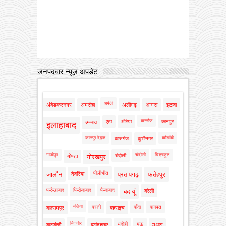
जनपदवार न्यूज़ अपडेट
अमेठी
अंबेडकरनगर
अमरोहा
अलीगढ़
आगरा
इटावा
कन्नौज
एटा
औरैया
कानपुर
उन्नाव
इलाहाबाद
कानपुर देहात
कौशांबी
कासगंज
कुशीनगर
गाजीपुर
चंदौसी
चित्रकूट
चंदौली
गोण्डा
गोरखपुर
पीलीभीत
जालौन
देवरिया
प्रतापगढ़
फतेहपुर
फर्रुखाबाद
फिरोजाबाद
फैजाबाद
बदायूं
बरेली
बलिया
बस्ती
बाँदा
बागपत
बलरामपुर
बहराइच
बिजनौर
भदोही
मऊ
बाराबंकी
बुलंदशहर
मथुरा