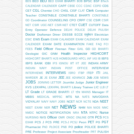
BEO
BED
BHARTI
BPSC
BSF
BDS
BEO EXAM
BOB
BTech
CAPF
CDS
CALENDAR
CALENDER
CBSE
CCC
CDAC
CDPO
CGL
Clerk
CET
Chemist
CHSL
CISF
Computer
CHO
CLAT
Teacher
CONSTABLE
CONSTABLE BHARTI
CONSTABLE
Coordinator
COUNSELING
CPO
CRPF
CSIR
GD
CSE
CSIR
CUET
CTET
CUTOFF
Data
NET
CSIR UGC-NET
CSIR-NET
Entry Operator
Defence
DELHI POLICE
DELHI PULISH
Doctor
Draftsman
Driver
DSSSB
ECCE एजुकेटर
Electrician
Exam
EWS
ESIC
EXAM CALANDER
EXAM CALENDAR
EXAM
EXAM DATE
EXAMINATION
CALENDER
FAKE
FAQ
FCI
Field Officer
Fireman
Fitter
GD
FEES
GAIL
GD BHARTI
Health Inspector
HIGHCORT
Geologist
GIC
GNM
IBPS
HIGHCORT BHARTI
HJS
HOMEGUARD
HPCL
IAF
IAS
IB
IBPS BANK
IDBI
IIT
INDIAN ARMY
IFS
IGNOU
IIT JEE
INTERVIEW
INDIAN NAVY
INDIAN POST OFFICE
INTERVIEWS
ITI
ITEP
INTERVIEWE
ISRO
ITBP
JAIL
JEE
Job
JE
WARDER
JE EXAM
JEE ADVANCE
JOB NEWS
JOBS
Junior Engineer
Journlist
Judge
JOINING LETTER
KVS
LEKHPAL
Library Trainee
LIC
LEKHPAL BHARTI
LLB
LT
LT Grade
LT GRADE BHARTI
Manager IT
LT ग्रेड
MAINS
MBBS
MTS
NA
NAVODAYA
MEDICAL
MPPSC
NATS
NEET
VIDYALAY
NCET
NDA
NAVY
NAVY JOBS
NCR
NCTE
NEWS
NET
NHM
NEET EXAM
NER
NIA
NIOS
NMC
NTA
Nurse
NOTICE
NOTIFICATION
NTPC
NMDC
NRA
Officer
PCS
NVS
OTR
NURSING
OMR
ONGC
ONLINE
PCS
PET
PGT
PCS J
PCS PRE
Peon
PG
EXAM
PCS-J
PCSJ
police
Pharmacist
PO
POLICE BHARTI
PhD
PLOICE
PNB
PRE
Professor
Project Associate
Proofreader
PULISH
PRT