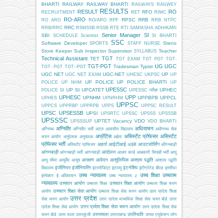
BHARTI
RAILWAY
RAILWAY BHARTI
RAILWAYS
RAILWEY
RESULTS
RESULT
RO
RFO
RECRUITMENT
RET
RIMC
RO-ARO
RPSC
RRB
RO ARO
RO/ARO
RPF
RRB NTPC
RRC
RRB/RRC
RSMSSB
RSSB
RTE
RTI
SAMIKSHA ADHIKARI
Senior Manager
SI
SBI
SCHEDULE
Scientist
SI BHARTI
SSC
Software Developer
Steno
SPORTS
STAFF NURSE
Store Keeper
Sub Inspector
Supervisor
Teacher
SYLLABUS
Technical Assistant
TGT
TET
TGT EXAM
TGT PGT
TGT-
TGT-PGT
UG
UGC
Tradesman
Typist
TGT- PGT
TGT--PGT
UGC NET
UGC-NET
UP
UGC NET EXAM
UHESC
UKPSC
UP
UP POLICE
UP POLICE BHARTI
POLICE
UP NHM
UP
UPESSC
UP SI
UPCATET
UPHEC
POLICE SI
UPESSC परीक्षा
UPHESC
UPP
UPNHM
UPPBPB
UPPCL
UPHES
UPNRHM
UPPSC
UPPCS
UPPRBP
UPPRPB
UPPS
UPPSC RESULT
UPSC
UPSESSB
UPSI
UPSRTC
UPSSC
UPSSS
UPSSSB
UPSSSC
UPTET
Vacancy
VDO
UPSSSUP
VDO BHARTI
अग्निवीर
अधियाचन
अग्निपथ
अग्निवीर भर्ती
अटल आवासीय विद्यालय
अधीनस्थ सेवा
अप्रेंटिस
असिस्टेंट प्रोफेसर
असिस्टेंट
चयन आयोग
अनुदेशक
अनुवादक
अर्हता
प्रोफेसर भर्ती
अहर्ता
आईटीआई
आउटसोर्सिंग
अस्सिटेंट प्रोफेसर
आईबी
आँगनबाड़ी
आंगनबाड़ी
आंदोलन
आंगनबाड़ी भर्ती
आंगनवाड़ी
आधार कार्ड
आबकारी सिपाही भर्ती
आयु
आरक्षण
आवेदन
आशुलिपिक
आश्रम पद्धति
आयु सीमा
आयुर्वेद
आयुष
आश्रम पद्धति
इंजीनियर
इंजीनियरिंग
इंटर्नशिप
विद्यालय
इंटरमीडिएट
इंटरव्यू
इंटीग्रेटेड बीएड
इस्तीफा
उच्च न्यायालय
उच्च शिक्षा
उच्चतम
इंस्पेक्टर
ई अधियाचन
उच्च न्यायालय z
न्यायालय
उच्चतर आयोग
उच्चतर शिक्षा आयोग
उच्चतर शिक्षा
उच्चतर शिक्षा चयन
उच्चतर शिक्षा सेवा आयोग
आयोग
उच्चतर शिक्षा सेवा चयन आयोग
उतर प्रदेश शिक्षा
उत्तर प्रदेश
सेवा चयन आयोग
उत्तर प्रदेश माध्यमिक शिक्षा सेवा चयन बोर्ड
उत्तर
उत्तर प्रदेश शिक्षा सेवा चयन आयोग
प्रदेश शिक्षा सेवा आयोग
उत्तर प्रदेश शिक्षा सेवा
उत्तरमाला
उपस्थिति
चयन बोर्ड
उत्तर माला
उत्तरकुंजी
उत्तराखण्ड
उप्पस
एजूकेशन लोन