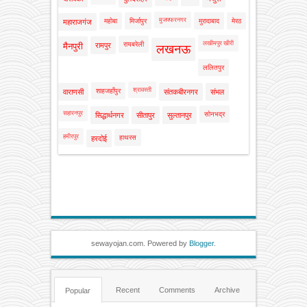
मुजफ्फरनगर
महोबा
मिर्जापुर
मुरादाबाद
मेरठ
महाराजगंज
लखीमपुर खीरी
रायबरेली
मैनपुरी
रामपुर
लखनऊ
ललितपुर
श्रावस्ती
शाहजहाँपुर
वाराणसी
संतकबीरनगर
संभल
सहारनपुर
सोनभद्र
सिद्धार्थनगर
सीतापुर
सुल्तानपुर
हमीरपुर
हाथरस
हरदोई
sewayojan.com. Powered by
Blogger
.
Recent
Comments
Archive
Popular