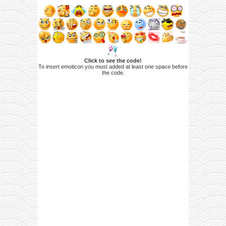
Click to see the code!
To insert emoticon you must added at least one space before
the code.