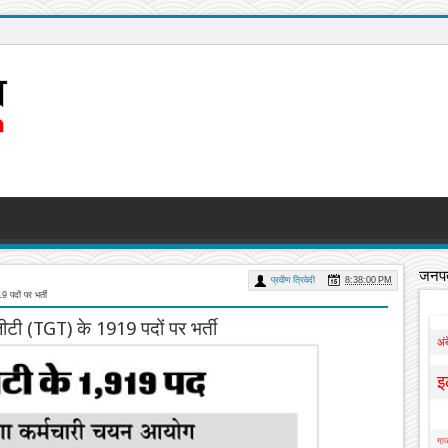
जनपद
प्रवीण त्रिवेदी
8:38:00 PM
 पदों पर भर्ती
ीटी (TGT) के 1919 पदों पर भर्ती
अं
इ
गाज