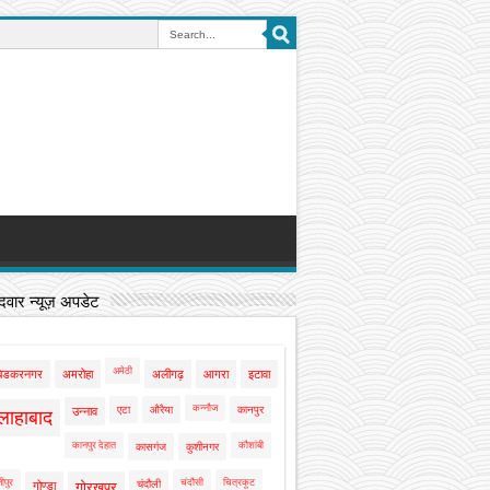
वार न्यूज़ अपडेट
अमेठी
बेडकरनगर
अमरोहा
अलीगढ़
आगरा
इटावा
कन्नौज
एटा
औरैया
कानपुर
उन्नाव
लाहाबाद
कानपुर देहात
कौशांबी
कासगंज
कुशीनगर
ीपुर
चंदौसी
चित्रकूट
चंदौली
गोण्डा
गोरखपुर