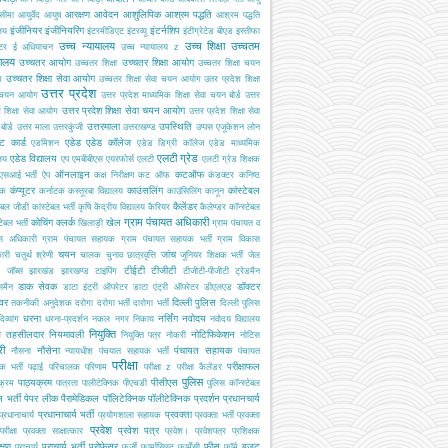
आरक्षण
आवेदन
आशुलिपिक
आश्रम पद्धति
सीमा
आयुर्वेद
आयुष
आश्रम पद्धति
इंजीनियर
इंजीनियरिंग
इंटर्नशिप
ालय
इंटरमीडिएट
इंटरव्यू
इंटीग्रेटेड बीएड
इस्तीफा
उच्च न्यायालय
उच्च शिक्षा
उच्चतम
्टर
ई अधियाचन
उच्च न्यायालय z
यालय
उच्चतर आयोग
उच्चतर शिक्षा आयोग
उच्चतर शिक्षा
उच्चतर शिक्षा चयन
उच्चतर शिक्षा सेवा आयोग
ग
उच्चतर शिक्षा सेवा चयन आयोग
उतर प्रदेश शिक्षा
उत्तर प्रदेश
 चयन आयोग
उत्तर प्रदेश माध्यमिक शिक्षा सेवा चयन बोर्ड
उत्तर
उत्तर प्रदेश शिक्षा सेवा चयन आयोग
श शिक्षा सेवा आयोग
उत्तर प्रदेश शिक्षा सेवा
उत्तरमाला
उपस्थिति
ोर्ड
उत्तर माला
उत्तरकुंजी
उत्तराखण्ड
उप्पस
एजूकेशन लोन
ट कार्ड
एडेड
एडेड कॉलेज
एडमिशन
एडेड डिग्री कॉलेज
एडेड माध्यमिक
एलटी ग्रेड
एडेड विद्यालय
ालय
एप
एमबीबीएस
एयरफोर्स
एलटी
एलटी ग्रेड शिक्षक
ऑनलाइन
कटऑफ
एसआई भर्ती
ऐप
कक्ष निरीक्षण
कट ऑफ
कंडक्टर
कनिष्ठ
कंप्यूटर
काउंसलिंग
कांस्टेबल
यक
कर्नाटक
कस्तूरबा विद्यालय
काउंसिलिंग
कानून
कैलेंडर
टेबल जीडी
कांस्टेबल भर्ती
कृषि
केंद्रीय विद्यालय
कैरियर
कैलेण्डर
कॉन्स्टेबल
ग्राम पंचायत अधिकारी
कोचिंग
क्लर्क
खेल
टेबल भर्ती
खिलाड़ी
ग्राम पंचायत व
स अधिकारी
ग्राम पंचायत सहायक
ग्राम पंचायत सहायक भर्ती
ग्राम विकास
चयन
जांच
ारी
चतुर्थ श्रेणी
चालक
चुनाव
छात्रवृत्ति
जूनियर शिक्षक भर्ती
जेल
टीईटी
टीजीटी
जॉब्स
झारखंड
झारखण्ड
टाइपिंग
टीजीटी-पीजीटी
ट्रेडमैन
डाक सेवक
डॉक्टर
समैन
डाटा इंट्री ऑपरेटर
डाटा एंट्री ऑपरेटर
डीएलएड
इवर
दिल्ली पुलिस
तकनीकी अनुदेशक
दरोगा
दरोगा भर्ती
दारोगा भर्ती
दिल्ली पुलिस
धरना
नर्सिंग
नवोदय
दिव्यांग
धरना-प्रदर्शन
नकल
नगर निकाय
नवोदय विद्यालय
नियुक्ति
ब तहसीलदार
नियमावली
नोटिफिकेशन
नियुक्ति पत्र
नोकरी
नोटिस
री
नौसेना
पंचायत सहायक
नौसना
न्यायधीश
पंचयात सहायक भर्ती
पंचायत
परीक्षा
परीक्षाफल
क भर्ती
पढ़ाई
परिचालक
परिणाम
परीक्षा z
परीक्षा कैलेंडर
पुलिस
पाठ्यक्रम
पीसीएस
क्रम
पात्रता
पालीटेक्निक
पीएचडी
पुलिस कॉन्स्टेबल
 भर्ती
पेपर लीक
पैरामेडिकल
पॉलिटेक्निक
पॉलीटेक्निक
प्रदर्शन
प्रधानचार्य
प्रधानाचार्य भर्ती
प्रवक्ता
प्रधानाचार्य
प्रयोगशाला सहायक
प्रवक्ता भर्ती
प्रवक्ता
प्रवेश
प्रवेश पत्र
परीक्षा
प्रवक्ता साक्षात्कार
प्रवेश।
प्रवेशपत्र
प्रशिक्षक
क्षण
प्राचार्य भर्ती
प्रोफेसर
फीस
बजट
प्राचार्य
फर्जी
फार्मासिस्ट
फार्मेसी
फॉर्म