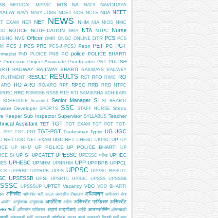
BS
MTS
NA
NAVODAYA
MEDICAL
MPPSC
NATS
NEET
DYALAY
NCET
NDA
NAVY
NAVY JOBS
NCR
NCTE
NEWS
NET
NHM
ET EXAM
NER
NIA
NIOS
NMC
NTA
Nurse
NOTICE
NOTIFICATION
NTPC
DC
NRA
Officer
PCS
NVS
OTR
RSING
OMR
ONGC
ONLINE
PCS
PET
PGT
PCS J
PCS PRE
Peon
PG
AM
PCS-J
PCSJ
police
rmacist
PO
POLICE BHARTI
PhD
PLOICE
PNB
E
Professor
Project Associate
Proofreader
PULISH
PRT
ARTI
RAILWAY
RAILWAY BHARTI
RAILWAYS
RAILWEY
RESULTS
RESULT
RO
RFO
CRUITMENT
RET
RIMC
RO-ARO
RPSC
RRB
 ARO
RO/ARO
RPF
RRB NTPC
RRC
B/RRC
RSMSSB
RSSB
RTE
RTI
SAMIKSHA ADHIKARI
Senior Manager
SI
SCHEDULE
Scientist
SI BHARTI
SSC
tware Developer
Steno
SPORTS
STAFF NURSE
re Keeper
Sub Inspector
Supervisor
Teacher
SYLLABUS
hnical Assistant
TGT
TET
TGT EXAM
TGT PGT
TGT-
TGT-PGT
UG
UGC
Tradesman
Typist
- PGT
TGT--PGT
C NET
UGC-NET
UP
UGC NET EXAM
UHESC
UKPSC
UP
UP POLICE
UP POLICE BHARTI
ICE
UP NHM
UP
UPESSC
UP SI
UPCATET
UPHEC
ICE SI
UPESSC परीक्षा
UPHESC
UPP
UPNHM
UPPBPB
UPPCL
HES
UPNRHM
UPPSC
PCS
UPPRBP
UPPRPB
UPPS
UPPSC RESULT
SC
UPSESSB
UPSI
UPSRTC
UPSSC
UPSSS
UPSSSB
SSSC
UPTET
Vacancy
VDO
UPSSSUP
VDO BHARTI
अग्निवीर
अधियाचन
िपथ
अग्निवीर भर्ती
अटल आवासीय विद्यालय
अधीनस्थ सेवा
अप्रेंटिस
असिस्टेंट प्रोफेसर
असिस्टेंट
 आयोग
अनुदेशक
अनुवादक
अर्हता
ेसर भर्ती
अहर्ता
आईटीआई
आउटसोर्सिंग
अस्सिटेंट प्रोफेसर
आईबी
आँगनबाड़ी
बाड़ी
आंदोलन
आंगनबाड़ी भर्ती
आंगनवाड़ी
आधार कार्ड
आबकारी सिपाही भर्ती
आयु