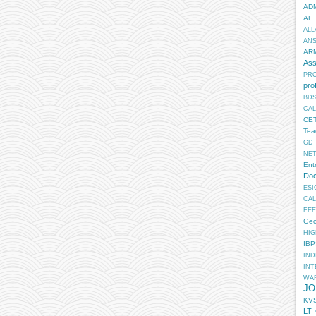
AD
AE
ALL
AN
AR
Ass
PR
pro
BD
CA
CE
Tea
GD
NE
Ent
Doc
ESI
CA
FEE
Geo
HIG
IB
IN
INT
WA
JO
KV
LT