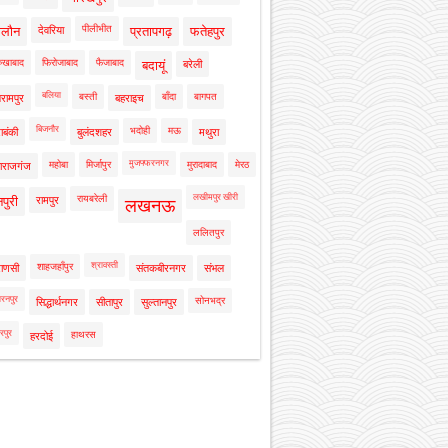
पीलीभीत
ालौन
देवरिया
प्रतापगढ़
फतेहपुर
रुखाबाद
फिरोजाबाद
फैजाबाद
बदायूं
बरेली
बलिया
बस्ती
बाँदा
बागपत
रामपुर
बहराइच
बिजनौर
भदोही
मऊ
ाबंकी
बुलंदशहर
मथुरा
मुजफ्फरनगर
महोबा
मिर्जापुर
मुरादाबाद
मेरठ
ाराजगंज
लखीमपुर खीरी
रायबरेली
नपुरी
रामपुर
लखनऊ
ललितपुर
श्रावस्ती
शाहजहाँपुर
राणसी
संतकबीरनगर
संभल
रनपुर
सोनभद्र
सिद्धार्थनगर
सीतापुर
सुल्तानपुर
रपुर
हाथरस
हरदोई