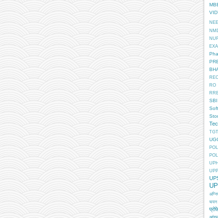
MB
VI
NE
NM
NU
EX
Pha
PR
BH
RE
RO
RR
SBI
Sof
Sto
Tec
TGT
UG
POL
POL
UP
UP
UP
UP
अग्न
चयन
प्रोफ
आंगन