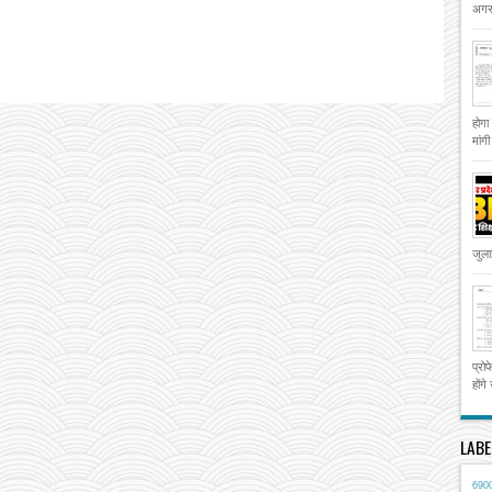
अगस्
होगा
मांग
जुला
प्रो
होंगे
LABE
690