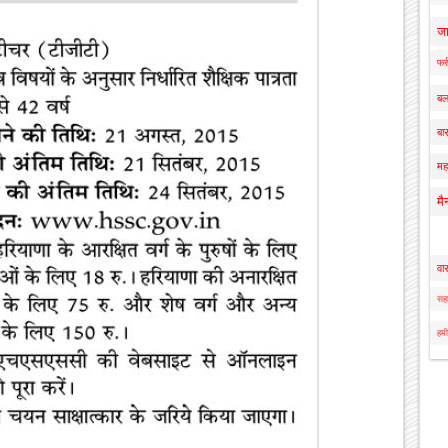
ज
फर्
बल
बार
मह
मै
वा
सहा
हमी