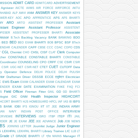
ADMIT CARD
MISSION
ADVERTISEMENT
ADMITCARD
Agniveer
AICTE
AIIMS
AIR FORCE
AIRFORCE
AKTU
ANSWER KEY
ANM
AHABAD
ALP
AMVI
ANSWER KEYS
APO
APS
SWER-KEY
AOC
APPRENTICE
APS BHARTI
ARO
Assistant
MY
ARTO
ASISTENT PROFESSER
istant Engineer
Assistant Professor
ASSISTENT
Associate
OFESER
ASSISTENT PROFESSER BHARTI
fessor
Backlog Vacancy
BANK
BDO
B.Tech
BANKING
BEO
BED
BHARTI
BPSC
BSF
S
BEO EXAM
BOB
BTech
CAPF
CDS
LENDAR
CALENDER
CBSE
CCC
CDAC
CDPO
CGL
Clerk
T
Chemist
CHSL
CISF
Computer
CHO
CLAT
cher
CONSTABLE
CONSTABLE BHARTI
CONSTABLE
Coordinator
COUNSELING
CPO
CRPF
CSIR
CSE
CSIR
CUET
CTET
CUTOFF
Data
T
CSIR UGC-NET
CSIR-NET
ry Operator
Defence
DELHI POLICE
DELHI PULISH
tor
Draftsman
Driver
DSSSB
ECCE एजुकेटर
Electrician
Exam
EWS
C
EXAM CALANDER
EXAM CALENDAR
EXAM
EXAM DATE
EXAMINATION
LENDER
FAKE
FAQ
FCI
Field Officer
Fireman
Fitter
GD
S
GAIL
GD BHARTI
Health Inspector
HIGHCORT
logist
GIC
GNM
IBPS
HCORT BHARTI
HJS
HOMEGUARD
HPCL
IAF
IAS
IB
PS BANK
IDBI
IIT
INDIAN ARMY
IFS
IGNOU
IIT JEE
INTERVIEW
DIAN NAVY
INDIAN POST OFFICE
INTERVIEWS
ITI
ITEP
ERVIEWE
ISRO
ITBP
JAIL
JEE
Job
JE
RDER
JE EXAM
JEE ADVANCE
JOB NEWS
BS
Junior Engineer
Journlist
Judge
JOINING LETTER
S
LEKHPAL
Library Trainee
LIC
LEKHPAL BHARTI
LLB
LT
 Grade
LT GRADE BHARTI
Manager IT
LT ग्रेड
MAINS