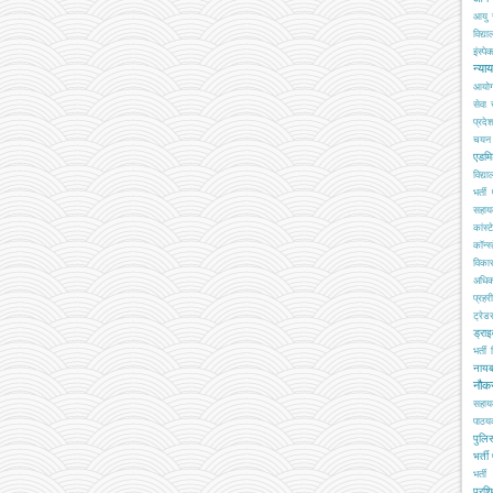
आयु 
विद्य
इंस्पेक
न्या
आयो
सेवा
प्रदे
चयन ब
एडमि
विद्य
भर्ती
सहा
कांस्
कॉन्स्
विका
अधिक
प्रहरी
ट्रेड
ड्रा
भर्ती
नाय
नौक
सहाय
पाठय
पुलिस
भर्ती
भर्ती 
प्रशि