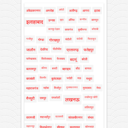
अमेठी
अंबेडकरनगर
अमरोहा
अलीगढ़
आगरा
इटावा
कन्नौज
एटा
औरैया
कानपुर
उन्नाव
इलाहाबाद
कानपुर देहात
कौशांबी
कासगंज
कुशीनगर
गाजीपुर
चंदौसी
चित्रकूट
चंदौली
गोण्डा
गोरखपुर
पीलीभीत
जालौन
देवरिया
प्रतापगढ़
फतेहपुर
फर्रुखाबाद
फिरोजाबाद
फैजाबाद
बदायूं
बरेली
बलिया
बस्ती
बाँदा
बागपत
बलरामपुर
बहराइच
बिजनौर
भदोही
मऊ
बाराबंकी
बुलंदशहर
मथुरा
मुजफ्फरनगर
महोबा
मिर्जापुर
मुरादाबाद
मेरठ
महाराजगंज
लखीमपुर खीरी
रायबरेली
मैनपुरी
रामपुर
लखनऊ
ललितपुर
श्रावस्ती
शाहजहाँपुर
वाराणसी
संतकबीरनगर
संभल
सहारनपुर
सोनभद्र
सिद्धार्थनगर
सीतापुर
सुल्तानपुर