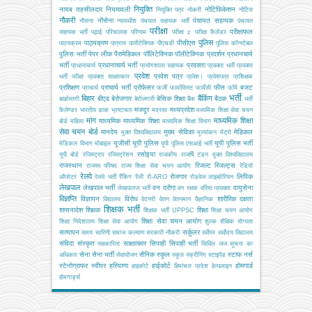
नियुक्ति
नायब तहसीलदार
नियमावली
नोटिफिकेशन
नियुक्ति पत्र
नोकरी
नोटिस
नौकरी
नौसेना
पंचायत सहायक
नौसना
न्यायधीश
पंचयात सहायक भर्ती
पंचायत
परीक्षा
परीक्षाफल
सहायक भर्ती
पढ़ाई
परिचालक
परिणाम
परीक्षा z
परीक्षा कैलेंडर
पुलिस
पाठ्यक्रम
पीसीएस
पाठयक्रम
पात्रता
पालीटेक्निक
पीएचडी
पुलिस कॉन्स्टेबल
पुलिस भर्ती
पेपर लीक
पैरामेडिकल
पॉलिटेक्निक
पॉलीटेक्निक
प्रदर्शन
प्रधानचार्य
भर्ती
प्रधानाचार्य भर्ती
प्रवक्ता
प्रधानाचार्य
प्रयोगशाला सहायक
प्रवक्ता भर्ती
प्रवक्ता
प्रवेश
प्रवेश पत्र
भर्ती परीक्षा
प्रवक्ता साक्षात्कार
प्रवेश।
प्रवेशपत्र
प्रशिक्षक
प्रशिक्षण
प्राचार्य भर्ती
प्रोफेसर
फीस
बजट
प्राचार्य
फर्जी
फार्मासिस्ट
फार्मेसी
फॉर्म
भर्ती
बिहार
बैंकिंग
बीएड
बेरोजगार
बेसिक शिक्षा
बैठक
बर्खास्तगी
बेरोजगारी
बैंक
भर्ती
मजदूर
मध्यप्रदेश
कैलेण्डर
भारतीय डाक
भ्रष्टाचार
मदरसा
मध्यमिक शिक्षा सेवा चयन
मांग
माध्यमिक शिक्षा
माध्यमिक
माध्यमिक शिक्षा
बोर्ड
महिला
माध्यमिक शिक्षा विभाग
सेवा चयन बोर्ड
मानदेय
मुख्य सेविका
मेडिकल
मुक्त विश्वविद्यालय
मूल्यांकन
मेट्रो
यूजीसी
यूपी पुलिस
यूपी पुलिस भर्ती
मेडिकल विभाग
मोबाइल
यूपी पुलिस एसआई भर्ती
रसोइया
यूपी बोर्ड
रजिस्ट्रार
रजिस्ट्रेशन
राजकीय
राजर्षि टंडन मुक्त विश्वविद्यालय
राजस्थान
रिजल्ट
रिजल्ट्स
राजस्व परिषद
राज्य शिक्षा सेवा चयन आयोग
रेडियो
रेलवे
रोजगार
लिपिक
ऑपरेटर
रेलवे भर्ती
रैंकिंग
रैली
रो-ARO
रोडवेज
लाइब्रेरियन
लेखपाल
लेखपाल भर्ती
वन दरोगा
वायुसेना
लेखपालज भर्ती
वन रक्षक
वरिष्ठ प्रवक्ता
विज्ञप्ति
विज्ञापन
विरोध
शारीरिक दक्षता
विद्यालय
वेटनरी
वेतन
वेतनमान
वैज्ञानिक
शिक्षक भर्ती
शासनादेश
शिक्षक
शिक्षा
शिक्षक भर्ती UPPSC
शिक्षा चयन आयोग
शिक्षा सेवा चयन आयोग
शिक्षा निदेशालय
शिक्षा सेवा आयोग
शुल्क
शैक्षिक योग्यता
सत्यापन
सर्कुलर
समय सारिणी
समाज कल्याण
सरकारी नौकरी
सर्वेयर
सर्वोदय विद्यालय
संविदा
संस्कृत
साक्षात्कार
सिपाही
सिपाही भर्ती
सहकारिता
सिविल जज
सूचना का
सेना
सेना भर्ती
सैनिक स्कूल
स्टाफ नर्स
अधिकार
सेवायोजन
स्कूल
स्क्रीनिंग
स्टाइपेंड
स्टेनोग्राफर
स्वीपर
हरियाणा
हाईकोर्ट
होमगार्ड
हाइकोर्ट
हिमांचल प्रदेश
हेल्पलाइन
होमगार्ड्स