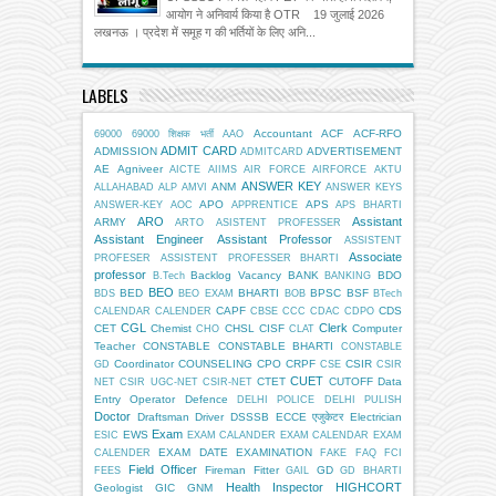
आयोग ने अनिवार्य किया है OTR 19 जुलाई 2026
लखनऊ । प्रदेश में समूह ग की भर्तियों के लिए अनि...
LABELS
Accountant
ACF
ACF-RFO
69000
69000 शिक्षक भर्ती
AAO
ADMIT CARD
ADMISSION
ADVERTISEMENT
ADMITCARD
AE
Agniveer
AICTE
AIIMS
AIR FORCE
AIRFORCE
AKTU
ANSWER KEY
ANM
ALLAHABAD
ALP
AMVI
ANSWER KEYS
APO
APS
ANSWER-KEY
AOC
APPRENTICE
APS BHARTI
ARO
Assistant
ARMY
ARTO
ASISTENT PROFESSER
Assistant Engineer
Assistant Professor
ASSISTENT
Associate
PROFESER
ASSISTENT PROFESSER BHARTI
professor
Backlog Vacancy
BANK
BDO
B.Tech
BANKING
BEO
BED
BHARTI
BPSC
BSF
BDS
BEO EXAM
BOB
BTech
CAPF
CDS
CALENDAR
CALENDER
CBSE
CCC
CDAC
CDPO
CGL
Clerk
CET
Chemist
CHSL
CISF
Computer
CHO
CLAT
Teacher
CONSTABLE
CONSTABLE BHARTI
CONSTABLE
Coordinator
COUNSELING
CPO
CRPF
CSIR
GD
CSE
CSIR
CUET
CTET
CUTOFF
Data
NET
CSIR UGC-NET
CSIR-NET
Entry Operator
Defence
DELHI POLICE
DELHI PULISH
Doctor
Draftsman
Driver
DSSSB
ECCE एजुकेटर
Electrician
Exam
EWS
ESIC
EXAM CALANDER
EXAM CALENDAR
EXAM
EXAM DATE
EXAMINATION
CALENDER
FAKE
FAQ
FCI
Field Officer
Fireman
Fitter
GD
FEES
GAIL
GD BHARTI
Health Inspector
HIGHCORT
Geologist
GIC
GNM