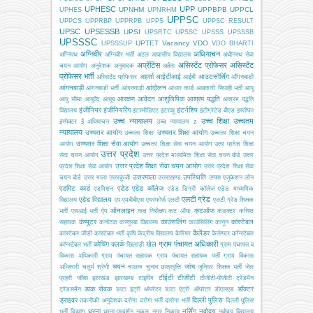
UPHESC
UPP
UPNHM
UPPBPB
UPPCL
UPHES
UPNRHM
UPPSC
UPPCS
UPPRBP
UPPRPB
UPPS
UPPSC RESULT
UPSC
UPSESSB
UPSI
UPSRTC
UPSSC
UPSSS
UPSSSB
UPSSSC
UPTET
Vacancy
VDO
UPSSSUP
VDO BHARTI
अग्निवीर
अधियाचन
अग्निपथ
अग्निवीर भर्ती
अटल आवासीय विद्यालय
अधीनस्थ सेवा
अप्रेंटिस
असिस्टेंट प्रोफेसर
असिस्टेंट
चयन आयोग
अनुदेशक
अनुवादक
अर्हता
प्रोफेसर भर्ती
अहर्ता
आईटीआई
आउटसोर्सिंग
अस्सिटेंट प्रोफेसर
आईबी
आँगनबाड़ी
आंगनबाड़ी
आंदोलन
आंगनबाड़ी भर्ती
आंगनवाड़ी
आधार कार्ड
आबकारी सिपाही भर्ती
आयु
आरक्षण
आवेदन
आशुलिपिक
आश्रम पद्धति
आयु सीमा
आयुर्वेद
आयुष
आश्रम पद्धति
इंजीनियर
इंजीनियरिंग
इंटर्नशिप
विद्यालय
इंटरमीडिएट
इंटरव्यू
इंटीग्रेटेड बीएड
इस्तीफा
उच्च न्यायालय
उच्च शिक्षा
उच्चतम
इंस्पेक्टर
ई अधियाचन
उच्च न्यायालय z
न्यायालय
उच्चतर आयोग
उच्चतर शिक्षा आयोग
उच्चतर शिक्षा
उच्चतर शिक्षा चयन
उच्चतर शिक्षा सेवा आयोग
आयोग
उच्चतर शिक्षा सेवा चयन आयोग
उतर प्रदेश शिक्षा
उत्तर प्रदेश
सेवा चयन आयोग
उत्तर प्रदेश माध्यमिक शिक्षा सेवा चयन बोर्ड
उत्तर
उत्तर प्रदेश शिक्षा सेवा चयन आयोग
प्रदेश शिक्षा सेवा आयोग
उत्तर प्रदेश शिक्षा सेवा
उत्तरमाला
उपस्थिति
चयन बोर्ड
उत्तर माला
उत्तरकुंजी
उत्तराखण्ड
उप्पस
एजूकेशन लोन
एडमिट कार्ड
एडेड
एडेड कॉलेज
एडमिशन
एडेड डिग्री कॉलेज
एडेड माध्यमिक
एलटी ग्रेड
एडेड विद्यालय
विद्यालय
एप
एमबीबीएस
एयरफोर्स
एलटी
एलटी ग्रेड शिक्षक
ऑनलाइन
कटऑफ
भर्ती
एसआई भर्ती
ऐप
कक्ष निरीक्षण
कट ऑफ
कंडक्टर
कनिष्ठ
कंप्यूटर
काउंसलिंग
कांस्टेबल
सहायक
कर्नाटक
कस्तूरबा विद्यालय
काउंसिलिंग
कानून
कैलेंडर
कांस्टेबल जीडी
कांस्टेबल भर्ती
कृषि
केंद्रीय विद्यालय
कैरियर
कैलेण्डर
कॉन्स्टेबल
ग्राम पंचायत अधिकारी
कोचिंग
क्लर्क
खेल
कॉन्स्टेबल भर्ती
खिलाड़ी
ग्राम पंचायत व
विकास अधिकारी
ग्राम पंचायत सहायक
ग्राम पंचायत सहायक भर्ती
ग्राम विकास
चयन
जांच
अधिकारी
चतुर्थ श्रेणी
चालक
चुनाव
छात्रवृत्ति
जूनियर शिक्षक भर्ती
जेल
टीईटी
टीजीटी
प्रहरी
जॉब्स
झारखंड
झारखण्ड
टाइपिंग
टीजीटी-पीजीटी
ट्रेडमैन
डाक सेवक
डॉक्टर
ट्रेडसमैन
डाटा इंट्री ऑपरेटर
डाटा एंट्री ऑपरेटर
डीएलएड
ड्राइवर
दिल्ली पुलिस
तकनीकी अनुदेशक
दरोगा
दरोगा भर्ती
दारोगा भर्ती
दिल्ली पुलिस
धरना
नर्सिंग
नवोदय
भर्ती
दिव्यांग
धरना-प्रदर्शन
नकल
नगर निकाय
नवोदय विद्यालय