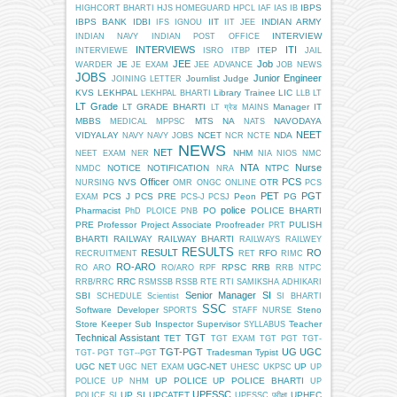
IBPS
HIGHCORT BHARTI
HJS
HOMEGUARD
HPCL
IAF
IAS
IB
IBPS BANK
IDBI
IIT
INDIAN ARMY
IFS
IGNOU
IIT JEE
INTERVIEW
INDIAN NAVY
INDIAN POST OFFICE
INTERVIEWS
ITI
ITEP
INTERVIEWE
ISRO
ITBP
JAIL
JEE
Job
JE
WARDER
JE EXAM
JEE ADVANCE
JOB NEWS
JOBS
Junior Engineer
Journlist
Judge
JOINING LETTER
KVS
LEKHPAL
Library Trainee
LIC
LEKHPAL BHARTI
LLB
LT
LT Grade
LT GRADE BHARTI
Manager IT
LT ग्रेड
MAINS
MBBS
MTS
NA
NAVODAYA
MEDICAL
MPPSC
NATS
NEET
VIDYALAY
NCET
NDA
NAVY
NAVY JOBS
NCR
NCTE
NEWS
NET
NHM
NEET EXAM
NER
NIA
NIOS
NMC
NTA
Nurse
NOTICE
NOTIFICATION
NTPC
NMDC
NRA
Officer
PCS
NVS
OTR
NURSING
OMR
ONGC
ONLINE
PCS
PET
PGT
PCS J
PCS PRE
Peon
PG
EXAM
PCS-J
PCSJ
police
Pharmacist
PO
POLICE BHARTI
PhD
PLOICE
PNB
PRE
Professor
Project Associate
Proofreader
PULISH
PRT
BHARTI
RAILWAY
RAILWAY BHARTI
RAILWAYS
RAILWEY
RESULTS
RESULT
RO
RFO
RECRUITMENT
RET
RIMC
RO-ARO
RPSC
RRB
RO ARO
RO/ARO
RPF
RRB NTPC
RRC
RRB/RRC
RSMSSB
RSSB
RTE
RTI
SAMIKSHA ADHIKARI
Senior Manager
SI
SBI
SCHEDULE
Scientist
SI BHARTI
SSC
Software Developer
Steno
SPORTS
STAFF NURSE
Store Keeper
Sub Inspector
Supervisor
Teacher
SYLLABUS
Technical Assistant
TGT
TET
TGT EXAM
TGT PGT
TGT-
TGT-PGT
UG
UGC
Tradesman
Typist
TGT- PGT
TGT--PGT
UGC NET
UGC-NET
UP
UGC NET EXAM
UHESC
UKPSC
UP
UP POLICE
UP POLICE BHARTI
POLICE
UP NHM
UP
UPESSC
UP SI
UPCATET
UPHEC
POLICE SI
UPESSC परीक्षा