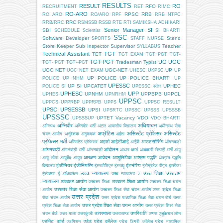
RESULTS
RESULT
RO
RFO
RECRUITMENT
RET
RIMC
RO-ARO
RPSC
RRB
RO ARO
RO/ARO
RPF
RRB NTPC
RRC
RRB/RRC
RSMSSB
RSSB
RTE
RTI
SAMIKSHA ADHIKARI
Senior Manager
SI
SBI
SCHEDULE
Scientist
SI BHARTI
SSC
Software Developer
Steno
SPORTS
STAFF NURSE
Store Keeper
Sub Inspector
Supervisor
Teacher
SYLLABUS
Technical Assistant
TGT
TET
TGT EXAM
TGT PGT
TGT-
TGT-PGT
UG
UGC
Tradesman
Typist
TGT- PGT
TGT--PGT
UGC NET
UGC-NET
UP
UGC NET EXAM
UHESC
UKPSC
UP
UP POLICE
UP POLICE BHARTI
POLICE
UP NHM
UP
UPESSC
UP SI
UPCATET
UPHEC
POLICE SI
UPESSC परीक्षा
UPHESC
UPP
UPNHM
UPPBPB
UPPCL
UPHES
UPNRHM
UPPSC
UPPCS
UPPRBP
UPPRPB
UPPS
UPPSC RESULT
UPSC
UPSESSB
UPSI
UPSRTC
UPSSC
UPSSS
UPSSSB
UPSSSC
UPTET
Vacancy
VDO
UPSSSUP
VDO BHARTI
अग्निवीर
अधियाचन
अग्निपथ
अग्निवीर भर्ती
अटल आवासीय विद्यालय
अधीनस्थ सेवा
अप्रेंटिस
असिस्टेंट प्रोफेसर
असिस्टेंट
चयन आयोग
अनुदेशक
अनुवादक
अर्हता
प्रोफेसर भर्ती
अहर्ता
आईटीआई
आउटसोर्सिंग
अस्सिटेंट प्रोफेसर
आईबी
आँगनबाड़ी
आंगनबाड़ी
आंदोलन
आंगनबाड़ी भर्ती
आंगनवाड़ी
आधार कार्ड
आबकारी सिपाही भर्ती
आयु
आरक्षण
आवेदन
आशुलिपिक
आश्रम पद्धति
आयु सीमा
आयुर्वेद
आयुष
आश्रम पद्धति
इंजीनियर
इंजीनियरिंग
इंटर्नशिप
विद्यालय
इंटरमीडिएट
इंटरव्यू
इंटीग्रेटेड बीएड
इस्तीफा
उच्च न्यायालय
उच्च शिक्षा
उच्चतम
इंस्पेक्टर
ई अधियाचन
उच्च न्यायालय z
न्यायालय
उच्चतर आयोग
उच्चतर शिक्षा आयोग
उच्चतर शिक्षा
उच्चतर शिक्षा चयन
उच्चतर शिक्षा सेवा आयोग
आयोग
उच्चतर शिक्षा सेवा चयन आयोग
उतर प्रदेश शिक्षा
उत्तर प्रदेश
सेवा चयन आयोग
उत्तर प्रदेश माध्यमिक शिक्षा सेवा चयन बोर्ड
उत्तर
उत्तर प्रदेश शिक्षा सेवा चयन आयोग
प्रदेश शिक्षा सेवा आयोग
उत्तर प्रदेश शिक्षा सेवा
उत्तरमाला
उपस्थिति
चयन बोर्ड
उत्तर माला
उत्तरकुंजी
उत्तराखण्ड
उप्पस
एजूकेशन लोन
एडमिट कार्ड
एडेड
एडेड कॉलेज
एडमिशन
एडेड डिग्री कॉलेज
एडेड माध्यमिक