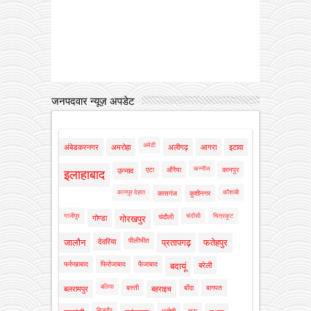
जनपदवार न्यूज़ अपडेट
अमेठी
अंबेडकरनगर
अमरोहा
अलीगढ़
आगरा
इटावा
कन्नौज
एटा
औरैया
कानपुर
उन्नाव
इलाहाबाद
कानपुर देहात
कौशांबी
कासगंज
कुशीनगर
गाजीपुर
चंदौसी
चित्रकूट
चंदौली
गोण्डा
गोरखपुर
पीलीभीत
जालौन
देवरिया
प्रतापगढ़
फतेहपुर
फर्रुखाबाद
फिरोजाबाद
फैजाबाद
बदायूं
बरेली
बलिया
बस्ती
बाँदा
बागपत
बलरामपुर
बहराइच
बिजनौर