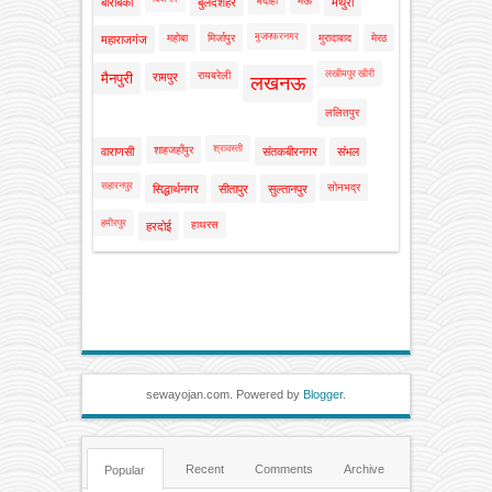
भदोही
मऊ
बाराबंकी
बुलंदशहर
मथुरा
मुजफ्फरनगर
महोबा
मिर्जापुर
मुरादाबाद
मेरठ
महाराजगंज
लखीमपुर खीरी
रायबरेली
मैनपुरी
रामपुर
लखनऊ
ललितपुर
श्रावस्ती
शाहजहाँपुर
वाराणसी
संतकबीरनगर
संभल
सहारनपुर
सोनभद्र
सिद्धार्थनगर
सीतापुर
सुल्तानपुर
हमीरपुर
हाथरस
हरदोई
sewayojan.com. Powered by
Blogger
.
Recent
Comments
Archive
Popular