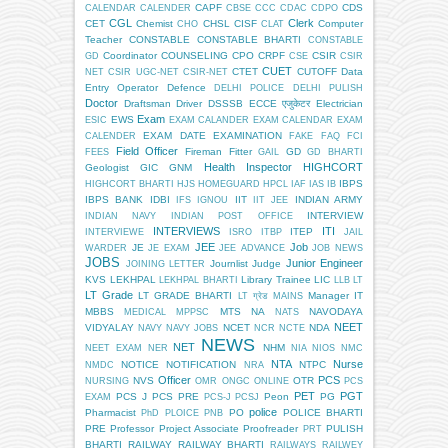
CAPF
CDS
CALENDAR
CALENDER
CBSE
CCC
CDAC
CDPO
CGL
Clerk
CET
Chemist
CHSL
CISF
Computer
CHO
CLAT
Teacher
CONSTABLE
CONSTABLE BHARTI
CONSTABLE
Coordinator
COUNSELING
CPO
CRPF
CSIR
GD
CSE
CSIR
CUET
CTET
CUTOFF
Data
NET
CSIR UGC-NET
CSIR-NET
Entry Operator
Defence
DELHI POLICE
DELHI PULISH
Doctor
Draftsman
Driver
DSSSB
ECCE एजुकेटर
Electrician
Exam
EWS
ESIC
EXAM CALANDER
EXAM CALENDAR
EXAM
EXAM DATE
EXAMINATION
CALENDER
FAKE
FAQ
FCI
Field Officer
Fireman
Fitter
GD
FEES
GAIL
GD BHARTI
Health Inspector
HIGHCORT
Geologist
GIC
GNM
IBPS
HIGHCORT BHARTI
HJS
HOMEGUARD
HPCL
IAF
IAS
IB
IBPS BANK
IDBI
IIT
INDIAN ARMY
IFS
IGNOU
IIT JEE
INTERVIEW
INDIAN NAVY
INDIAN POST OFFICE
INTERVIEWS
ITI
ITEP
INTERVIEWE
ISRO
ITBP
JAIL
JEE
Job
JE
WARDER
JE EXAM
JEE ADVANCE
JOB NEWS
JOBS
Junior Engineer
Journlist
Judge
JOINING LETTER
KVS
LEKHPAL
Library Trainee
LIC
LEKHPAL BHARTI
LLB
LT
LT Grade
LT GRADE BHARTI
Manager IT
LT ग्रेड
MAINS
MBBS
MTS
NA
NAVODAYA
MEDICAL
MPPSC
NATS
NEET
VIDYALAY
NCET
NDA
NAVY
NAVY JOBS
NCR
NCTE
NEWS
NET
NHM
NEET EXAM
NER
NIA
NIOS
NMC
NTA
Nurse
NOTICE
NOTIFICATION
NTPC
NMDC
NRA
Officer
PCS
NVS
OTR
NURSING
OMR
ONGC
ONLINE
PCS
PET
PGT
PCS J
PCS PRE
Peon
PG
EXAM
PCS-J
PCSJ
police
Pharmacist
PO
POLICE BHARTI
PhD
PLOICE
PNB
PRE
Professor
Project Associate
Proofreader
PULISH
PRT
BHARTI
RAILWAY
RAILWAY BHARTI
RAILWAYS
RAILWEY