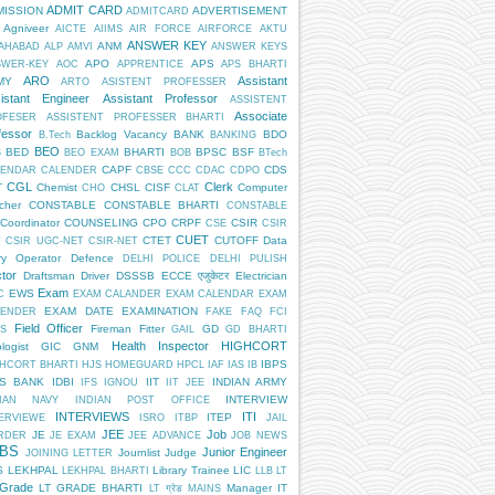
ADMIT CARD
MISSION
ADVERTISEMENT
ADMITCARD
Agniveer
AICTE
AIIMS
AIR FORCE
AIRFORCE
AKTU
ANSWER KEY
ANM
AHABAD
ALP
AMVI
ANSWER KEYS
APO
APS
SWER-KEY
AOC
APPRENTICE
APS BHARTI
ARO
Assistant
MY
ARTO
ASISTENT PROFESSER
istant Engineer
Assistant Professor
ASSISTENT
Associate
OFESER
ASSISTENT PROFESSER BHARTI
fessor
Backlog Vacancy
BANK
BDO
B.Tech
BANKING
BEO
BED
BHARTI
BPSC
BSF
S
BEO EXAM
BOB
BTech
CAPF
CDS
LENDAR
CALENDER
CBSE
CCC
CDAC
CDPO
CGL
Clerk
T
Chemist
CHSL
CISF
Computer
CHO
CLAT
cher
CONSTABLE
CONSTABLE BHARTI
CONSTABLE
Coordinator
COUNSELING
CPO
CRPF
CSIR
CSE
CSIR
CUET
CTET
CUTOFF
Data
T
CSIR UGC-NET
CSIR-NET
ry Operator
Defence
DELHI POLICE
DELHI PULISH
tor
Draftsman
Driver
DSSSB
ECCE एजुकेटर
Electrician
Exam
EWS
C
EXAM CALANDER
EXAM CALENDAR
EXAM
EXAM DATE
EXAMINATION
LENDER
FAKE
FAQ
FCI
Field Officer
Fireman
Fitter
GD
S
GAIL
GD BHARTI
Health Inspector
HIGHCORT
logist
GIC
GNM
IBPS
HCORT BHARTI
HJS
HOMEGUARD
HPCL
IAF
IAS
IB
PS BANK
IDBI
IIT
INDIAN ARMY
IFS
IGNOU
IIT JEE
INTERVIEW
DIAN NAVY
INDIAN POST OFFICE
INTERVIEWS
ITI
ITEP
ERVIEWE
ISRO
ITBP
JAIL
JEE
Job
JE
RDER
JE EXAM
JEE ADVANCE
JOB NEWS
BS
Junior Engineer
Journlist
Judge
JOINING LETTER
S
LEKHPAL
Library Trainee
LIC
LEKHPAL BHARTI
LLB
LT
 Grade
LT GRADE BHARTI
Manager IT
LT ग्रेड
MAINS