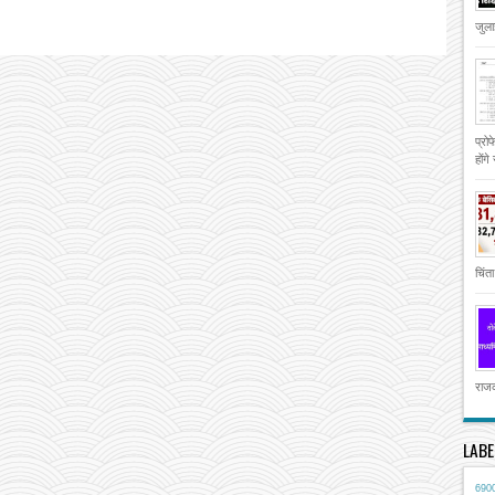
जुला
प्रो
होंगे
चिंता
राजक
LABE
690