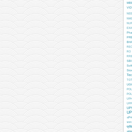
MB
VI
NE
NM
NU
EX
Pha
PR
BH
RE
RO
RR
SBI
Sof
Sto
Tec
TGT
UG
POL
POL
UP
UP
UP
UP
अग्न
चयन
प्रोफ
आंगन