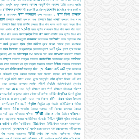
आरक्षण
आवेदन
आशुलिपिक
आश्रम पद्धति
सीमा
आयुर्वेद
आयुष
आश्रम पद्धति
इंजीनियर
इंजीनियरिंग
इंटर्नशिप
ालय
इंटरमीडिएट
इंटरव्यू
इंटीग्रेटेड बीएड
इस्तीफा
उच्च न्यायालय
उच्च शिक्षा
उच्चतम
्टर
ई अधियाचन
उच्च न्यायालय z
यालय
उच्चतर आयोग
उच्चतर शिक्षा आयोग
उच्चतर शिक्षा
उच्चतर शिक्षा चयन
उच्चतर शिक्षा सेवा आयोग
ग
उच्चतर शिक्षा सेवा चयन आयोग
उतर प्रदेश शिक्षा
उत्तर प्रदेश
 चयन आयोग
उत्तर प्रदेश माध्यमिक शिक्षा सेवा चयन बोर्ड
उत्तर
उत्तर प्रदेश शिक्षा सेवा चयन आयोग
श शिक्षा सेवा आयोग
उत्तर प्रदेश शिक्षा सेवा
उत्तरमाला
उपस्थिति
ोर्ड
उत्तर माला
उत्तरकुंजी
उत्तराखण्ड
उप्पस
एजूकेशन लोन
ट कार्ड
एडेड
एडेड कॉलेज
एडमिशन
एडेड डिग्री कॉलेज
एडेड माध्यमिक
एलटी ग्रेड
एडेड विद्यालय
ालय
एप
एमबीबीएस
एयरफोर्स
एलटी
एलटी ग्रेड शिक्षक
ऑनलाइन
कटऑफ
एसआई भर्ती
ऐप
कक्ष निरीक्षण
कट ऑफ
कंडक्टर
कनिष्ठ
कंप्यूटर
काउंसलिंग
कांस्टेबल
यक
कर्नाटक
कस्तूरबा विद्यालय
काउंसिलिंग
कानून
कैलेंडर
टेबल जीडी
कांस्टेबल भर्ती
कृषि
केंद्रीय विद्यालय
कैरियर
कैलेण्डर
कॉन्स्टेबल
ग्राम पंचायत अधिकारी
कोचिंग
क्लर्क
खेल
टेबल भर्ती
खिलाड़ी
ग्राम पंचायत व
स अधिकारी
ग्राम पंचायत सहायक
ग्राम पंचायत सहायक भर्ती
ग्राम विकास
चयन
जांच
ारी
चतुर्थ श्रेणी
चालक
चुनाव
छात्रवृत्ति
जूनियर शिक्षक भर्ती
जेल
टीईटी
टीजीटी
जॉब्स
झारखंड
झारखण्ड
टाइपिंग
टीजीटी-पीजीटी
ट्रेडमैन
डाक सेवक
डॉक्टर
समैन
डाटा इंट्री ऑपरेटर
डाटा एंट्री ऑपरेटर
डीएलएड
इवर
दिल्ली पुलिस
तकनीकी अनुदेशक
दरोगा
दरोगा भर्ती
दारोगा भर्ती
दिल्ली पुलिस
धरना
नर्सिंग
नवोदय
दिव्यांग
धरना-प्रदर्शन
नकल
नगर निकाय
नवोदय विद्यालय
नियुक्ति
ब तहसीलदार
नियमावली
नोटिफिकेशन
नियुक्ति पत्र
नोकरी
नोटिस
री
नौसेना
पंचायत सहायक
नौसना
न्यायधीश
पंचयात सहायक भर्ती
पंचायत
परीक्षा
परीक्षाफल
क भर्ती
पढ़ाई
परिचालक
परिणाम
परीक्षा z
परीक्षा कैलेंडर
पुलिस
पाठ्यक्रम
पीसीएस
क्रम
पात्रता
पालीटेक्निक
पीएचडी
पुलिस कॉन्स्टेबल
 भर्ती
पेपर लीक
पैरामेडिकल
पॉलिटेक्निक
पॉलीटेक्निक
प्रदर्शन
प्रधानचार्य
प्रधानाचार्य भर्ती
प्रवक्ता
प्रधानाचार्य
प्रयोगशाला सहायक
प्रवक्ता भर्ती
प्रवक्ता
प्रवेश
प्रवेश पत्र
परीक्षा
प्रवक्ता साक्षात्कार
प्रवेश।
प्रवेशपत्र
प्रशिक्षक
क्षण
प्राचार्य भर्ती
प्रोफेसर
फीस
बजट
प्राचार्य
फर्जी
फार्मासिस्ट
फार्मेसी
फॉर्म