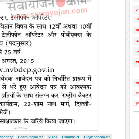
ज
फर्
बल
बार
मह
मै
वा
सहा
हमी
 Vacancy
Health Inspector
Nurse
Pharmacist
Project Associate