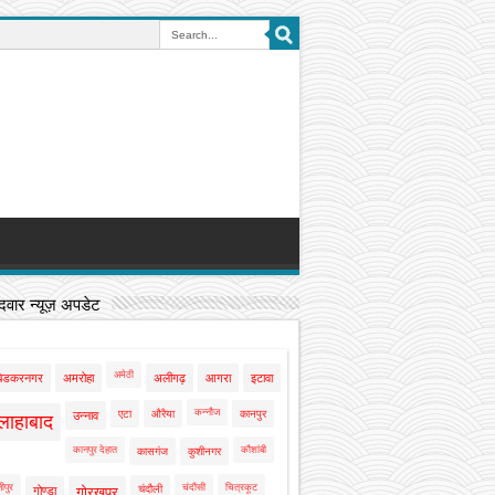
वार न्यूज़ अपडेट
अमेठी
बेडकरनगर
अमरोहा
अलीगढ़
आगरा
इटावा
कन्नौज
एटा
औरैया
कानपुर
उन्नाव
लाहाबाद
कानपुर देहात
कौशांबी
कासगंज
कुशीनगर
ीपुर
चंदौसी
चित्रकूट
चंदौली
गोण्डा
गोरखपुर