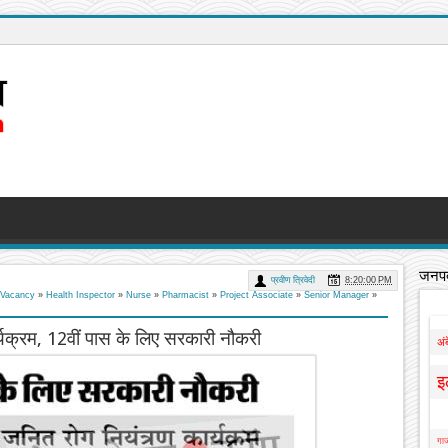
जनपद
प्रवीण त्रिवेदी
8:20:00 PM
 Vacancy
»
Health Inspector
»
Nurse
»
Pharmacist
»
Project Associate
»
Senior Manager
»
र्यक्रम, 12वीं पास के लिए सरकारी नौकरी
अं
इ
गाज