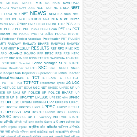
BS
MTS
NA
NAVODAYA
MEDICAL
MPPSC
NATS
NEET
DYALAY
NCET
NDA
NAVY
NAVY JOBS
NCR
NCTE
NEWS
NET
NHM
ET EXAM
NER
NIA
NIOS
NMC
NTA
Nurse
NOTICE
NOTIFICATION
NTPC
DC
NRA
Officer
PCS
NVS
OTR
RSING
OMR
ONGC
ONLINE
PCS
PET
PGT
PCS J
PCS PRE
Peon
PG
AM
PCS-J
PCSJ
police
rmacist
PO
POLICE BHARTI
PhD
PLOICE
PNB
E
Professor
Project Associate
Proofreader
PULISH
PRT
ARTI
RAILWAY
RAILWAY BHARTI
RAILWAYS
RAILWEY
RESULTS
RESULT
RO
RFO
CRUITMENT
RET
RIMC
RO-ARO
RPSC
RRB
 ARO
RO/ARO
RPF
RRB NTPC
RRC
B/RRC
RSMSSB
RSSB
RTE
RTI
SAMIKSHA ADHIKARI
Senior Manager
SI
SCHEDULE
Scientist
SI BHARTI
SSC
tware Developer
Steno
SPORTS
STAFF NURSE
re Keeper
Sub Inspector
Supervisor
Teacher
SYLLABUS
hnical Assistant
TGT
TET
TGT EXAM
TGT PGT
TGT-
TGT-PGT
UG
UGC
Tradesman
Typist
- PGT
TGT--PGT
C NET
UGC-NET
UP
UGC NET EXAM
UHESC
UKPSC
UP
UP POLICE
UP POLICE BHARTI
ICE
UP NHM
UP
UPESSC
UP SI
UPCATET
UPHEC
ICE SI
UPESSC परीक्षा
UPHESC
UPP
UPNHM
UPPBPB
UPPCL
HES
UPNRHM
UPPSC
PCS
UPPRBP
UPPRPB
UPPS
UPPSC RESULT
SC
UPSESSB
UPSI
UPSRTC
UPSSC
UPSSS
UPSSSB
SSSC
UPTET
Vacancy
VDO
UPSSSUP
VDO BHARTI
अग्निवीर
अधियाचन
िपथ
अग्निवीर भर्ती
अटल आवासीय विद्यालय
अधीनस्थ सेवा
अप्रेंटिस
असिस्टेंट प्रोफेसर
असिस्टेंट
 आयोग
अनुदेशक
अनुवादक
अर्हता
ेसर भर्ती
अहर्ता
आईटीआई
आउटसोर्सिंग
अस्सिटेंट प्रोफेसर
आईबी
आँगनबाड़ी
बाड़ी
आंदोलन
आंगनबाड़ी भर्ती
आंगनवाड़ी
आधार कार्ड
आबकारी सिपाही भर्ती
आयु