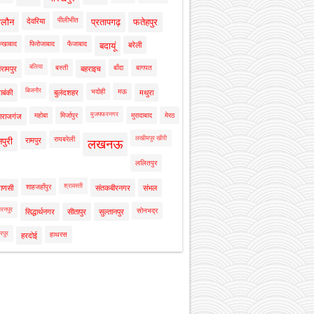
पीलीभीत
ालौन
देवरिया
प्रतापगढ़
फतेहपुर
रुखाबाद
फिरोजाबाद
फैजाबाद
बदायूं
बरेली
बलिया
बस्ती
बाँदा
बागपत
रामपुर
बहराइच
बिजनौर
भदोही
मऊ
ाबंकी
बुलंदशहर
मथुरा
मुजफ्फरनगर
महोबा
मिर्जापुर
मुरादाबाद
मेरठ
ाराजगंज
लखीमपुर खीरी
रायबरेली
नपुरी
रामपुर
लखनऊ
ललितपुर
श्रावस्ती
शाहजहाँपुर
राणसी
संतकबीरनगर
संभल
रनपुर
सोनभद्र
सिद्धार्थनगर
सीतापुर
सुल्तानपुर
रपुर
हाथरस
हरदोई