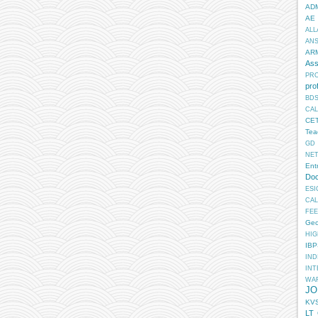
AD
AE
ALL
AN
AR
Ass
PR
pro
BD
CA
CE
Tea
GD
NE
Ent
Doc
ESI
CA
FEE
Geo
HIG
IB
IN
INT
WA
JO
KV
LT