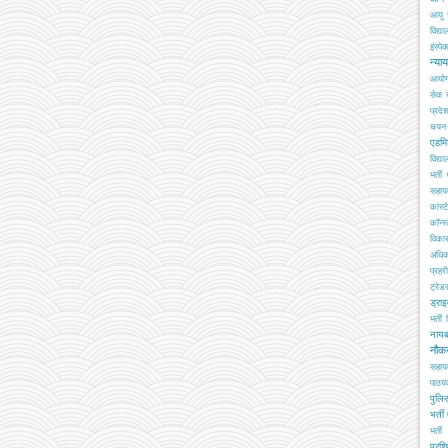
आयु 
विद्य
इंस्पेक
न्या
आयो
सेवा
प्रदे
चयन ब
एडमि
विद्य
भर्ती
सहा
कांस्
कॉन्स्
विका
अधिक
प्रहरी
ट्रेड
ड्रा
भर्ती
नाय
नौक
सहाय
पाठय
पुलिस
भर्ती
भर्ती 
प्रशि