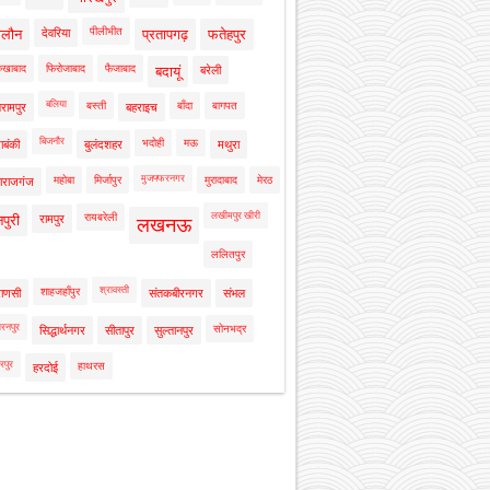
पीलीभीत
ालौन
देवरिया
प्रतापगढ़
फतेहपुर
रुखाबाद
फिरोजाबाद
फैजाबाद
बदायूं
बरेली
बलिया
बस्ती
बाँदा
बागपत
रामपुर
बहराइच
बिजनौर
भदोही
मऊ
ाबंकी
बुलंदशहर
मथुरा
मुजफ्फरनगर
महोबा
मिर्जापुर
मुरादाबाद
मेरठ
ाराजगंज
लखीमपुर खीरी
रायबरेली
नपुरी
रामपुर
लखनऊ
ललितपुर
श्रावस्ती
शाहजहाँपुर
राणसी
संतकबीरनगर
संभल
रनपुर
सोनभद्र
सिद्धार्थनगर
सीतापुर
सुल्तानपुर
रपुर
हाथरस
हरदोई