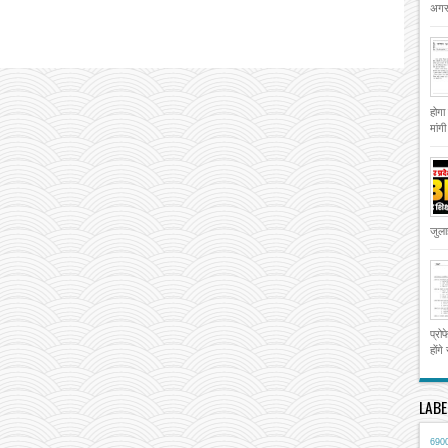
अगस्
होगा
मांग
जुला
प्रो
होंगे
LABE
690