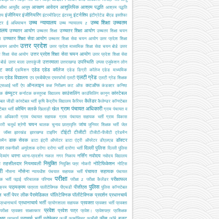
आरक्षण
आवेदन
आशुलिपिक
आश्रम पद्धति
सीमा
आयुर्वेद
आयुष
आश्रम पद्धति
इंजीनियर
इंजीनियरिंग
इंटर्नशिप
ालय
इंटरमीडिएट
इंटरव्यू
इंटीग्रेटेड बीएड
इस्तीफा
उच्च न्यायालय
उच्च शिक्षा
उच्चतम
्टर
ई अधियाचन
उच्च न्यायालय z
यालय
उच्चतर आयोग
उच्चतर शिक्षा आयोग
उच्चतर शिक्षा
उच्चतर शिक्षा चयन
उच्चतर शिक्षा सेवा आयोग
ग
उच्चतर शिक्षा सेवा चयन आयोग
उतर प्रदेश शिक्षा
उत्तर प्रदेश
 चयन आयोग
उत्तर प्रदेश माध्यमिक शिक्षा सेवा चयन बोर्ड
उत्तर
उत्तर प्रदेश शिक्षा सेवा चयन आयोग
श शिक्षा सेवा आयोग
उत्तर प्रदेश शिक्षा सेवा
उत्तरमाला
उपस्थिति
ोर्ड
उत्तर माला
उत्तरकुंजी
उत्तराखण्ड
उप्पस
एजूकेशन लोन
ट कार्ड
एडेड
एडेड कॉलेज
एडमिशन
एडेड डिग्री कॉलेज
एडेड माध्यमिक
एलटी ग्रेड
एडेड विद्यालय
ालय
एप
एमबीबीएस
एयरफोर्स
एलटी
एलटी ग्रेड शिक्षक
ऑनलाइन
कटऑफ
एसआई भर्ती
ऐप
कक्ष निरीक्षण
कट ऑफ
कंडक्टर
कनिष्ठ
कंप्यूटर
काउंसलिंग
कांस्टेबल
यक
कर्नाटक
कस्तूरबा विद्यालय
काउंसिलिंग
कानून
कैलेंडर
टेबल जीडी
कांस्टेबल भर्ती
कृषि
केंद्रीय विद्यालय
कैरियर
कैलेण्डर
कॉन्स्टेबल
ग्राम पंचायत अधिकारी
कोचिंग
क्लर्क
खेल
टेबल भर्ती
खिलाड़ी
ग्राम पंचायत व
स अधिकारी
ग्राम पंचायत सहायक
ग्राम पंचायत सहायक भर्ती
ग्राम विकास
चयन
जांच
ारी
चतुर्थ श्रेणी
चालक
चुनाव
छात्रवृत्ति
जूनियर शिक्षक भर्ती
जेल
टीईटी
टीजीटी
जॉब्स
झारखंड
झारखण्ड
टाइपिंग
टीजीटी-पीजीटी
ट्रेडमैन
डाक सेवक
डॉक्टर
समैन
डाटा इंट्री ऑपरेटर
डाटा एंट्री ऑपरेटर
डीएलएड
इवर
दिल्ली पुलिस
तकनीकी अनुदेशक
दरोगा
दरोगा भर्ती
दारोगा भर्ती
दिल्ली पुलिस
धरना
नर्सिंग
नवोदय
दिव्यांग
धरना-प्रदर्शन
नकल
नगर निकाय
नवोदय विद्यालय
नियुक्ति
ब तहसीलदार
नियमावली
नोटिफिकेशन
नियुक्ति पत्र
नोकरी
नोटिस
री
नौसेना
पंचायत सहायक
नौसना
न्यायधीश
पंचयात सहायक भर्ती
पंचायत
परीक्षा
परीक्षाफल
क भर्ती
पढ़ाई
परिचालक
परिणाम
परीक्षा z
परीक्षा कैलेंडर
पुलिस
पाठ्यक्रम
पीसीएस
क्रम
पात्रता
पालीटेक्निक
पीएचडी
पुलिस कॉन्स्टेबल
 भर्ती
पेपर लीक
पैरामेडिकल
पॉलिटेक्निक
पॉलीटेक्निक
प्रदर्शन
प्रधानचार्य
प्रधानाचार्य भर्ती
प्रवक्ता
प्रधानाचार्य
प्रयोगशाला सहायक
प्रवक्ता भर्ती
प्रवक्ता
प्रवेश
प्रवेश पत्र
परीक्षा
प्रवक्ता साक्षात्कार
प्रवेश।
प्रवेशपत्र
प्रशिक्षक
क्षण
प्राचार्य भर्ती
प्रोफेसर
फीस
बजट
प्राचार्य
फर्जी
फार्मासिस्ट
फार्मेसी
फॉर्म