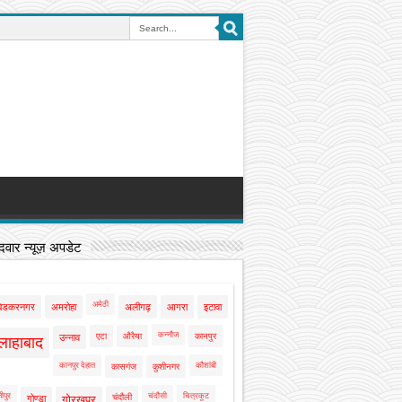
वार न्यूज़ अपडेट
अमेठी
बेडकरनगर
अमरोहा
अलीगढ़
आगरा
इटावा
कन्नौज
एटा
औरैया
कानपुर
उन्नाव
लाहाबाद
कानपुर देहात
कौशांबी
कासगंज
कुशीनगर
ीपुर
चंदौसी
चित्रकूट
चंदौली
गोण्डा
गोरखपुर