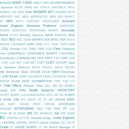
ADMIT CARD
MISSION
ADVERTISEMENT
ADMITCARD
Agniveer
AICTE
AIIMS
AIR FORCE
AIRFORCE
AKTU
ANSWER KEY
ANM
AHABAD
ALP
AMVI
ANSWER KEYS
APO
APS
SWER-KEY
AOC
APPRENTICE
APS BHARTI
ARO
Assistant
MY
ARTO
ASISTENT PROFESSER
istant Engineer
Assistant Professor
ASSISTENT
Associate
OFESER
ASSISTENT PROFESSER BHARTI
fessor
Backlog Vacancy
BANK
BDO
B.Tech
BANKING
BEO
BED
BHARTI
BPSC
BSF
S
BEO EXAM
BOB
BTech
CAPF
CDS
LENDAR
CALENDER
CBSE
CCC
CDAC
CDPO
CGL
Clerk
T
Chemist
CHSL
CISF
Computer
CHO
CLAT
cher
CONSTABLE
CONSTABLE BHARTI
CONSTABLE
Coordinator
COUNSELING
CPO
CRPF
CSIR
CSE
CSIR
CUET
CTET
CUTOFF
Data
T
CSIR UGC-NET
CSIR-NET
ry Operator
Defence
DELHI POLICE
DELHI PULISH
tor
Draftsman
Driver
DSSSB
ECCE एजुकेटर
Electrician
Exam
EWS
C
EXAM CALANDER
EXAM CALENDAR
EXAM
EXAM DATE
EXAMINATION
LENDER
FAKE
FAQ
FCI
Field Officer
Fireman
Fitter
GD
S
GAIL
GD BHARTI
Health Inspector
HIGHCORT
logist
GIC
GNM
IBPS
HCORT BHARTI
HJS
HOMEGUARD
HPCL
IAF
IAS
IB
PS BANK
IDBI
IIT
INDIAN ARMY
IFS
IGNOU
IIT JEE
INTERVIEW
DIAN NAVY
INDIAN POST OFFICE
INTERVIEWS
ITI
ITEP
ERVIEWE
ISRO
ITBP
JAIL
JEE
Job
JE
RDER
JE EXAM
JEE ADVANCE
JOB NEWS
BS
Junior Engineer
Journlist
Judge
JOINING LETTER
S
LEKHPAL
Library Trainee
LIC
LEKHPAL BHARTI
LLB
LT
 Grade
LT GRADE BHARTI
Manager IT
LT ग्रेड
MAINS