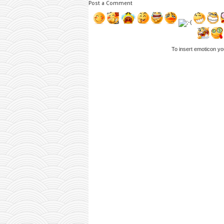
Post a Comment
To insert emoticon yo