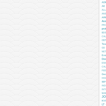
AD
AE
ALL
AN
AR
Ass
PR
pro
BD
CA
CE
Tea
GD
NE
Ent
Doc
ESI
CA
FEE
Geo
HIG
IB
IN
INT
WA
JO
KV
LT