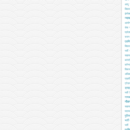
आयु 
विद्य
इंस्पेक
न्या
आयो
सेवा
प्रदे
चयन ब
एडमि
विद्य
भर्ती
सहा
कांस्
कॉन्स्
विका
अधिक
प्रहरी
ट्रेड
ड्रा
भर्ती
नाय
नौक
सहाय
पाठय
पुलिस
भर्ती
भर्ती 
प्रशि