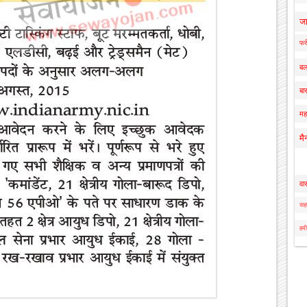
ज
फर्
बल
बार
मह
मै
वा
सहा
हमी