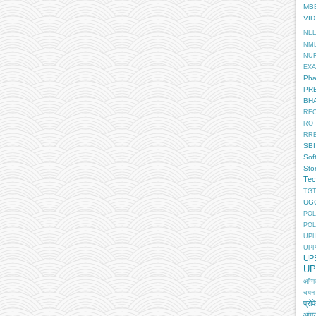
MB
VI
NE
NM
NU
EX
Pha
PR
BH
RE
RO
RR
SBI
Sof
Sto
Tec
TGT
UG
POL
POL
UP
UP
UP
UP
अग्न
चयन
प्रोफ
आंगन