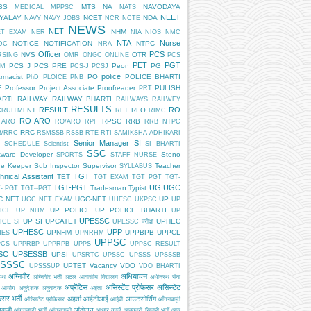
BS
MTS
NA
NAVODAYA
MEDICAL
MPPSC
NATS
NEET
DYALAY
NCET
NDA
NAVY
NAVY JOBS
NCR
NCTE
NEWS
NET
NHM
ET EXAM
NER
NIA
NIOS
NMC
NTA
Nurse
NOTICE
NOTIFICATION
NTPC
DC
NRA
Officer
PCS
NVS
OTR
RSING
OMR
ONGC
ONLINE
PCS
PET
PGT
PCS J
PCS PRE
Peon
PG
AM
PCS-J
PCSJ
police
rmacist
PO
POLICE BHARTI
PhD
PLOICE
PNB
E
Professor
Project Associate
Proofreader
PULISH
PRT
ARTI
RAILWAY
RAILWAY BHARTI
RAILWAYS
RAILWEY
RESULTS
RESULT
RO
RFO
CRUITMENT
RET
RIMC
RO-ARO
RPSC
RRB
 ARO
RO/ARO
RPF
RRB NTPC
RRC
B/RRC
RSMSSB
RSSB
RTE
RTI
SAMIKSHA ADHIKARI
Senior Manager
SI
SCHEDULE
Scientist
SI BHARTI
SSC
tware Developer
Steno
SPORTS
STAFF NURSE
re Keeper
Sub Inspector
Supervisor
Teacher
SYLLABUS
hnical Assistant
TGT
TET
TGT EXAM
TGT PGT
TGT-
TGT-PGT
UG
UGC
Tradesman
Typist
- PGT
TGT--PGT
C NET
UGC-NET
UP
UGC NET EXAM
UHESC
UKPSC
UP
UP POLICE
UP POLICE BHARTI
ICE
UP NHM
UP
UPESSC
UP SI
UPCATET
UPHEC
ICE SI
UPESSC परीक्षा
UPHESC
UPP
UPNHM
UPPBPB
UPPCL
HES
UPNRHM
UPPSC
PCS
UPPRBP
UPPRPB
UPPS
UPPSC RESULT
SC
UPSESSB
UPSI
UPSRTC
UPSSC
UPSSS
UPSSSB
SSSC
UPTET
Vacancy
VDO
UPSSSUP
VDO BHARTI
अग्निवीर
अधियाचन
िपथ
अग्निवीर भर्ती
अटल आवासीय विद्यालय
अधीनस्थ सेवा
अप्रेंटिस
असिस्टेंट प्रोफेसर
असिस्टेंट
 आयोग
अनुदेशक
अनुवादक
अर्हता
ेसर भर्ती
अहर्ता
आईटीआई
आउटसोर्सिंग
अस्सिटेंट प्रोफेसर
आईबी
आँगनबाड़ी
बाड़ी
आंदोलन
आंगनबाड़ी भर्ती
आंगनवाड़ी
आधार कार्ड
आबकारी सिपाही भर्ती
आयु