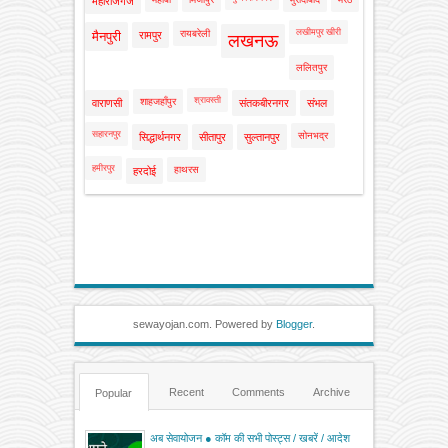
महाराजगंज
लखीमपुर खीरी
रायबरेली
मैनपुरी
रामपुर
लखनऊ
ललितपुर
श्रावस्ती
शाहजहाँपुर
वाराणसी
संतकबीरनगर
संभल
सहारनपुर
सोनभद्र
सिद्धार्थनगर
सीतापुर
सुल्तानपुर
हमीरपुर
हाथरस
हरदोई
sewayojan.com. Powered by
Blogger
.
Recent
Comments
Archive
Popular
अब सेवायोजन ● कॉम की सभी पोस्ट्स / खबरें / आदेश