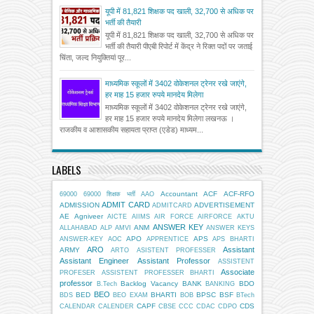
यूपी में 81,821 शिक्षक पद खाली, 32,700 से अधिक पर
भर्ती की तैयारी
यूपी में 81,821 शिक्षक पद खाली, 32,700 से अधिक पर
भर्ती की तैयारी पीएबी रिपोर्ट में केंद्र ने रिक्त पदों पर जताई
चिंता, जल्द नियुक्तियां पूर...
माध्यमिक स्कूलों में 3402 वोकेशनल ट्रेनर रखे जाएंगे,
हर माह 15 हजार रुपये मानदेय मिलेगा
माध्यमिक स्कूलों में 3402 वोकेशनल ट्रेनर रखे जाएंगे,
हर माह 15 हजार रुपये मानदेय मिलेगा लखनऊ ।
राजकीय व आशासकीय सहायता प्राप्त (एडेड) माध्यम...
LABELS
Accountant
ACF
ACF-RFO
69000
69000 शिक्षक भर्ती
AAO
ADMIT CARD
ADMISSION
ADVERTISEMENT
ADMITCARD
AE
Agniveer
AICTE
AIIMS
AIR FORCE
AIRFORCE
AKTU
ANSWER KEY
ANM
ALLAHABAD
ALP
AMVI
ANSWER KEYS
APO
APS
ANSWER-KEY
AOC
APPRENTICE
APS BHARTI
ARO
Assistant
ARMY
ARTO
ASISTENT PROFESSER
Assistant Engineer
Assistant Professor
ASSISTENT
Associate
PROFESER
ASSISTENT PROFESSER BHARTI
professor
Backlog Vacancy
BANK
BDO
B.Tech
BANKING
BEO
BED
BHARTI
BPSC
BSF
BDS
BEO EXAM
BOB
BTech
CAPF
CDS
CALENDAR
CALENDER
CBSE
CCC
CDAC
CDPO