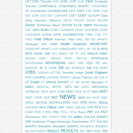
CGL
Clerk
CET
Chemist
CHSL
CISF
Computer
CHO
CLAT
Teacher
CONSTABLE
CONSTABLE BHARTI
CONSTABLE
Coordinator
COUNSELING
CPO
CRPF
CSIR
GD
CSE
CSIR
CUET
CTET
CUTOFF
Data
NET
CSIR UGC-NET
CSIR-NET
Entry Operator
Defence
DELHI POLICE
DELHI PULISH
Doctor
Draftsman
Driver
DSSSB
ECCE एजुकेटर
Electrician
Exam
EWS
ESIC
EXAM CALANDER
EXAM CALENDAR
EXAM
EXAM DATE
EXAMINATION
CALENDER
FAKE
FAQ
FCI
Field Officer
Fireman
Fitter
GD
FEES
GAIL
GD BHARTI
Health Inspector
HIGHCORT
Geologist
GIC
GNM
IBPS
HIGHCORT BHARTI
HJS
HOMEGUARD
HPCL
IAF
IAS
IB
IBPS BANK
IDBI
IIT
INDIAN ARMY
IFS
IGNOU
IIT JEE
INTERVIEW
INDIAN NAVY
INDIAN POST OFFICE
INTERVIEWS
ITI
ITEP
INTERVIEWE
ISRO
ITBP
JAIL
JEE
Job
JE
WARDER
JE EXAM
JEE ADVANCE
JOB NEWS
JOBS
Junior Engineer
Journlist
Judge
JOINING LETTER
KVS
LEKHPAL
Library Trainee
LIC
LEKHPAL BHARTI
LLB
LT
LT Grade
LT GRADE BHARTI
Manager IT
LT ग्रेड
MAINS
MBBS
MTS
NA
NAVODAYA
MEDICAL
MPPSC
NATS
NEET
VIDYALAY
NCET
NDA
NAVY
NAVY JOBS
NCR
NCTE
NEWS
NET
NHM
NEET EXAM
NER
NIA
NIOS
NMC
NTA
Nurse
NOTICE
NOTIFICATION
NTPC
NMDC
NRA
Officer
PCS
NVS
OTR
NURSING
OMR
ONGC
ONLINE
PCS
PET
PGT
PCS J
PCS PRE
Peon
PG
EXAM
PCS-J
PCSJ
police
Pharmacist
PO
POLICE BHARTI
PhD
PLOICE
PNB
PRE
Professor
Project Associate
Proofreader
PULISH
PRT
BHARTI
RAILWAY
RAILWAY BHARTI
RAILWAYS
RAILWEY
RESULTS
RESULT
RO
RFO
RECRUITMENT
RET
RIMC