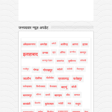
जनपदवार न्यूज़ अपडेट
अमेठी
अंबेडकरनगर
अमरोहा
अलीगढ़
आगरा
इटावा
कन्नौज
एटा
औरैया
कानपुर
उन्नाव
इलाहाबाद
कानपुर देहात
कौशांबी
कासगंज
कुशीनगर
गाजीपुर
चंदौसी
चित्रकूट
चंदौली
गोण्डा
गोरखपुर
पीलीभीत
जालौन
देवरिया
प्रतापगढ़
फतेहपुर
फर्रुखाबाद
फिरोजाबाद
फैजाबाद
बदायूं
बरेली
बलिया
बस्ती
बाँदा
बागपत
बलरामपुर
बहराइच
बिजनौर
भदोही
मऊ
बाराबंकी
बुलंदशहर
मथुरा
मुजफ्फरनगर
महोबा
मिर्जापुर
मुरादाबाद
मेरठ