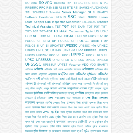
RO-ARO
RPSC
RRB
RO ARO
RO/ARO
RPF
RRB NTPC
RRC
RRB/RRC
RSMSSB
RSSB
RTE
RTI
SAMIKSHA ADHIKARI
Senior Manager
SI
SBI
SCHEDULE
Scientist
SI BHARTI
SSC
Software Developer
Steno
SPORTS
STAFF NURSE
Store Keeper
Sub Inspector
Supervisor
Teacher
SYLLABUS
Technical Assistant
TGT
TET
TGT EXAM
TGT PGT
TGT-
TGT-PGT
UG
UGC
Tradesman
Typist
TGT- PGT
TGT--PGT
UGC NET
UGC-NET
UP
UGC NET EXAM
UHESC
UKPSC
UP
UP POLICE
UP POLICE BHARTI
POLICE
UP NHM
UP
UPESSC
UP SI
UPCATET
UPHEC
POLICE SI
UPESSC परीक्षा
UPHESC
UPP
UPNHM
UPPBPB
UPPCL
UPHES
UPNRHM
UPPSC
UPPCS
UPPRBP
UPPRPB
UPPS
UPPSC RESULT
UPSC
UPSESSB
UPSI
UPSRTC
UPSSC
UPSSS
UPSSSB
UPSSSC
UPTET
Vacancy
VDO
UPSSSUP
VDO BHARTI
अग्निवीर
अधियाचन
अग्निपथ
अग्निवीर भर्ती
अटल आवासीय विद्यालय
अधीनस्थ सेवा
अप्रेंटिस
असिस्टेंट प्रोफेसर
असिस्टेंट
चयन आयोग
अनुदेशक
अनुवादक
अर्हता
प्रोफेसर भर्ती
अहर्ता
आईटीआई
आउटसोर्सिंग
अस्सिटेंट प्रोफेसर
आईबी
आँगनबाड़ी
आंगनबाड़ी
आंदोलन
आंगनबाड़ी भर्ती
आंगनवाड़ी
आधार कार्ड
आबकारी सिपाही भर्ती
आयु
आरक्षण
आवेदन
आशुलिपिक
आश्रम पद्धति
आयु सीमा
आयुर्वेद
आयुष
आश्रम पद्धति
इंजीनियर
इंजीनियरिंग
इंटर्नशिप
विद्यालय
इंटरमीडिएट
इंटरव्यू
इंटीग्रेटेड बीएड
इस्तीफा
उच्च न्यायालय
उच्च शिक्षा
उच्चतम
इंस्पेक्टर
ई अधियाचन
उच्च न्यायालय z
न्यायालय
उच्चतर आयोग
उच्चतर शिक्षा आयोग
उच्चतर शिक्षा
उच्चतर शिक्षा चयन
उच्चतर शिक्षा सेवा आयोग
आयोग
उच्चतर शिक्षा सेवा चयन आयोग
उतर प्रदेश शिक्षा
उत्तर प्रदेश
सेवा चयन आयोग
उत्तर प्रदेश माध्यमिक शिक्षा सेवा चयन बोर्ड
उत्तर
उत्तर प्रदेश शिक्षा सेवा चयन आयोग
प्रदेश शिक्षा सेवा आयोग
उत्तर प्रदेश शिक्षा सेवा
उत्तरमाला
उपस्थिति
चयन बोर्ड
उत्तर माला
उत्तरकुंजी
उत्तराखण्ड
उप्पस
एजूकेशन लोन
एडमिट कार्ड
एडेड
एडेड कॉलेज
एडमिशन
एडेड डिग्री कॉलेज
एडेड माध्यमिक
एलटी ग्रेड
एडेड विद्यालय
विद्यालय
एप
एमबीबीएस
एयरफोर्स
एलटी
एलटी ग्रेड शिक्षक