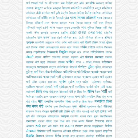
ऑनलाइन
कटऑफ
भर्ती
एसआई भर्ती
ऐप
कक्ष निरीक्षण
कट ऑफ
कंडक्टर
कनिष्ठ
कंप्यूटर
काउंसलिंग
कांस्टेबल
सहायक
कर्नाटक
कस्तूरबा विद्यालय
काउंसिलिंग
कानून
कैलेंडर
कांस्टेबल जीडी
कांस्टेबल भर्ती
कृषि
केंद्रीय विद्यालय
कैरियर
कैलेण्डर
कॉन्स्टेबल
ग्राम पंचायत अधिकारी
कोचिंग
क्लर्क
खेल
कॉन्स्टेबल भर्ती
खिलाड़ी
ग्राम पंचायत व
विकास अधिकारी
ग्राम पंचायत सहायक
ग्राम पंचायत सहायक भर्ती
ग्राम विकास
चयन
जांच
अधिकारी
चतुर्थ श्रेणी
चालक
चुनाव
छात्रवृत्ति
जूनियर शिक्षक भर्ती
जेल
टीईटी
टीजीटी
प्रहरी
जॉब्स
झारखंड
झारखण्ड
टाइपिंग
टीजीटी-पीजीटी
ट्रेडमैन
डाक सेवक
डॉक्टर
ट्रेडसमैन
डाटा इंट्री ऑपरेटर
डाटा एंट्री ऑपरेटर
डीएलएड
ड्राइवर
दिल्ली पुलिस
तकनीकी अनुदेशक
दरोगा
दरोगा भर्ती
दारोगा भर्ती
दिल्ली पुलिस
धरना
नर्सिंग
नवोदय
भर्ती
दिव्यांग
धरना-प्रदर्शन
नकल
नगर निकाय
नवोदय विद्यालय
नियुक्ति
नायब तहसीलदार
नियमावली
नोटिफिकेशन
नियुक्ति पत्र
नोकरी
नोटिस
नौकरी
नौसेना
पंचायत सहायक
नौसना
न्यायधीश
पंचयात सहायक भर्ती
पंचायत
परीक्षा
परीक्षाफल
सहायक भर्ती
पढ़ाई
परिचालक
परिणाम
परीक्षा z
परीक्षा कैलेंडर
पुलिस
पाठ्यक्रम
पीसीएस
पाठयक्रम
पात्रता
पालीटेक्निक
पीएचडी
पुलिस कॉन्स्टेबल
पुलिस भर्ती
पेपर लीक
पैरामेडिकल
पॉलिटेक्निक
पॉलीटेक्निक
प्रदर्शन
प्रधानचार्य
भर्ती
प्रधानाचार्य भर्ती
प्रवक्ता
प्रधानाचार्य
प्रयोगशाला सहायक
प्रवक्ता भर्ती
प्रवक्ता
प्रवेश
प्रवेश पत्र
भर्ती परीक्षा
प्रवक्ता साक्षात्कार
प्रवेश।
प्रवेशपत्र
प्रशिक्षक
प्रशिक्षण
प्राचार्य भर्ती
प्रोफेसर
फीस
बजट
प्राचार्य
फर्जी
फार्मासिस्ट
फार्मेसी
फॉर्म
भर्ती
बिहार
बैंकिंग
बीएड
बेरोजगार
बेसिक शिक्षा
बैठक
बर्खास्तगी
बेरोजगारी
बैंक
भर्ती
मजदूर
मध्यप्रदेश
कैलेण्डर
भारतीय डाक
भ्रष्टाचार
मदरसा
मध्यमिक शिक्षा सेवा चयन
मांग
माध्यमिक शिक्षा
माध्यमिक
माध्यमिक शिक्षा
बोर्ड
महिला
माध्यमिक शिक्षा विभाग
सेवा चयन बोर्ड
मानदेय
मुख्य सेविका
मेडिकल
मुक्त विश्वविद्यालय
मूल्यांकन
मेट्रो
यूजीसी
यूपी पुलिस
यूपी पुलिस भर्ती
मेडिकल विभाग
मोबाइल
यूपी पुलिस एसआई भर्ती
रसोइया
यूपी बोर्ड
रजिस्ट्रार
रजिस्ट्रेशन
राजकीय
राजर्षि टंडन मुक्त विश्वविद्यालय
राजस्थान
रिजल्ट
रिजल्ट्स
राजस्व परिषद
राज्य शिक्षा सेवा चयन आयोग
रेडियो
रेलवे
रोजगार
लिपिक
ऑपरेटर
रेलवे भर्ती
रैंकिंग
रैली
रो-ARO
रोडवेज
लाइब्रेरियन
लेखपाल
लेखपाल भर्ती
वन दरोगा
वायुसेना
लेखपालज भर्ती
वन रक्षक
वरिष्ठ प्रवक्ता
विज्ञप्ति
विज्ञापन
विरोध
शारीरिक दक्षता
विद्यालय
वेटनरी
वेतन
वेतनमान
वैज्ञानिक