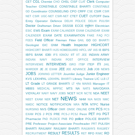
CGL
Clerk
CET
Chemist
CHSL
CISF
Computer
CHO
CLAT
Teacher
CONSTABLE
CONSTABLE BHARTI
CONSTABLE
Coordinator
COUNSELING
CPO
CRPF
CSIR
GD
CSE
CSIR
CUET
CTET
CUTOFF
Data
NET
CSIR UGC-NET
CSIR-NET
Entry Operator
Defence
DELHI POLICE
DELHI PULISH
Doctor
Draftsman
Driver
DSSSB
ECCE एजुकेटर
Electrician
Exam
EWS
ESIC
EXAM CALANDER
EXAM CALENDAR
EXAM
EXAM DATE
EXAMINATION
CALENDER
FAKE
FAQ
FCI
Field Officer
Fireman
Fitter
GD
FEES
GAIL
GD BHARTI
Health Inspector
HIGHCORT
Geologist
GIC
GNM
IBPS
HIGHCORT BHARTI
HJS
HOMEGUARD
HPCL
IAF
IAS
IB
IBPS BANK
IDBI
IIT
INDIAN ARMY
IFS
IGNOU
IIT JEE
INTERVIEW
INDIAN NAVY
INDIAN POST OFFICE
INTERVIEWS
ITI
ITEP
INTERVIEWE
ISRO
ITBP
JAIL
JEE
Job
JE
WARDER
JE EXAM
JEE ADVANCE
JOB NEWS
JOBS
Junior Engineer
Journlist
Judge
JOINING LETTER
KVS
LEKHPAL
Library Trainee
LIC
LEKHPAL BHARTI
LLB
LT
LT Grade
LT GRADE BHARTI
Manager IT
LT ग्रेड
MAINS
MBBS
MTS
NA
NAVODAYA
MEDICAL
MPPSC
NATS
NEET
VIDYALAY
NCET
NDA
NAVY
NAVY JOBS
NCR
NCTE
NEWS
NET
NHM
NEET EXAM
NER
NIA
NIOS
NMC
NTA
Nurse
NOTICE
NOTIFICATION
NTPC
NMDC
NRA
Officer
PCS
NVS
OTR
NURSING
OMR
ONGC
ONLINE
PCS
PET
PGT
PCS J
PCS PRE
Peon
PG
EXAM
PCS-J
PCSJ
police
Pharmacist
PO
POLICE BHARTI
PhD
PLOICE
PNB
PRE
Professor
Project Associate
Proofreader
PULISH
PRT
BHARTI
RAILWAY
RAILWAY BHARTI
RAILWAYS
RAILWEY
RESULTS
RESULT
RO
RFO
RECRUITMENT
RET
RIMC