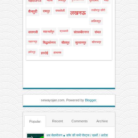
महोबा
मिर्जापुर
मुरादाबाद
मेरठ
महाराजगंज
लखीमपुर खीरी
रायबरेली
मैनपुरी
रामपुर
लखनऊ
ललितपुर
श्रावस्ती
शाहजहाँपुर
वाराणसी
संतकबीरनगर
संभल
सहारनपुर
सोनभद्र
सिद्धार्थनगर
सीतापुर
सुल्तानपुर
हमीरपुर
हाथरस
हरदोई
sewayojan.com. Powered by
Blogger
.
Recent
Comments
Archive
Popular
अब सेवायोजन ● कॉम की सभी पोस्ट्स / खबरें / आदेश