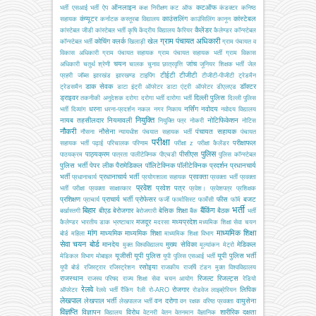
ऑनलाइन
कटऑफ
भर्ती
एसआई भर्ती
ऐप
कक्ष निरीक्षण
कट ऑफ
कंडक्टर
कनिष्ठ
कंप्यूटर
काउंसलिंग
कांस्टेबल
सहायक
कर्नाटक
कस्तूरबा विद्यालय
काउंसिलिंग
कानून
कैलेंडर
कांस्टेबल जीडी
कांस्टेबल भर्ती
कृषि
केंद्रीय विद्यालय
कैरियर
कैलेण्डर
कॉन्स्टेबल
ग्राम पंचायत अधिकारी
कोचिंग
क्लर्क
खेल
कॉन्स्टेबल भर्ती
खिलाड़ी
ग्राम पंचायत व
विकास अधिकारी
ग्राम पंचायत सहायक
ग्राम पंचायत सहायक भर्ती
ग्राम विकास
चयन
जांच
अधिकारी
चतुर्थ श्रेणी
चालक
चुनाव
छात्रवृत्ति
जूनियर शिक्षक भर्ती
जेल
टीईटी
टीजीटी
प्रहरी
जॉब्स
झारखंड
झारखण्ड
टाइपिंग
टीजीटी-पीजीटी
ट्रेडमैन
डाक सेवक
डॉक्टर
ट्रेडसमैन
डाटा इंट्री ऑपरेटर
डाटा एंट्री ऑपरेटर
डीएलएड
ड्राइवर
दिल्ली पुलिस
तकनीकी अनुदेशक
दरोगा
दरोगा भर्ती
दारोगा भर्ती
दिल्ली पुलिस
धरना
नर्सिंग
नवोदय
भर्ती
दिव्यांग
धरना-प्रदर्शन
नकल
नगर निकाय
नवोदय विद्यालय
नियुक्ति
नायब तहसीलदार
नियमावली
नोटिफिकेशन
नियुक्ति पत्र
नोकरी
नोटिस
नौकरी
नौसेना
पंचायत सहायक
नौसना
न्यायधीश
पंचयात सहायक भर्ती
पंचायत
परीक्षा
परीक्षाफल
सहायक भर्ती
पढ़ाई
परिचालक
परिणाम
परीक्षा z
परीक्षा कैलेंडर
पुलिस
पाठ्यक्रम
पीसीएस
पाठयक्रम
पात्रता
पालीटेक्निक
पीएचडी
पुलिस कॉन्स्टेबल
पुलिस भर्ती
पेपर लीक
पैरामेडिकल
पॉलिटेक्निक
पॉलीटेक्निक
प्रदर्शन
प्रधानचार्य
भर्ती
प्रधानाचार्य भर्ती
प्रवक्ता
प्रधानाचार्य
प्रयोगशाला सहायक
प्रवक्ता भर्ती
प्रवक्ता
प्रवेश
प्रवेश पत्र
भर्ती परीक्षा
प्रवक्ता साक्षात्कार
प्रवेश।
प्रवेशपत्र
प्रशिक्षक
प्रशिक्षण
प्राचार्य भर्ती
प्रोफेसर
फीस
बजट
प्राचार्य
फर्जी
फार्मासिस्ट
फार्मेसी
फॉर्म
भर्ती
बिहार
बैंकिंग
बीएड
बेरोजगार
बेसिक शिक्षा
बैठक
बर्खास्तगी
बेरोजगारी
बैंक
भर्ती
मजदूर
मध्यप्रदेश
कैलेण्डर
भारतीय डाक
भ्रष्टाचार
मदरसा
मध्यमिक शिक्षा सेवा चयन
मांग
माध्यमिक शिक्षा
माध्यमिक
माध्यमिक शिक्षा
बोर्ड
महिला
माध्यमिक शिक्षा विभाग
सेवा चयन बोर्ड
मानदेय
मुख्य सेविका
मेडिकल
मुक्त विश्वविद्यालय
मूल्यांकन
मेट्रो
यूजीसी
यूपी पुलिस
यूपी पुलिस भर्ती
मेडिकल विभाग
मोबाइल
यूपी पुलिस एसआई भर्ती
रसोइया
यूपी बोर्ड
रजिस्ट्रार
रजिस्ट्रेशन
राजकीय
राजर्षि टंडन मुक्त विश्वविद्यालय
राजस्थान
रिजल्ट
रिजल्ट्स
राजस्व परिषद
राज्य शिक्षा सेवा चयन आयोग
रेडियो
रेलवे
रोजगार
लिपिक
ऑपरेटर
रेलवे भर्ती
रैंकिंग
रैली
रो-ARO
रोडवेज
लाइब्रेरियन
लेखपाल
लेखपाल भर्ती
वन दरोगा
वायुसेना
लेखपालज भर्ती
वन रक्षक
वरिष्ठ प्रवक्ता
विज्ञप्ति
विज्ञापन
विरोध
शारीरिक दक्षता
विद्यालय
वेटनरी
वेतन
वेतनमान
वैज्ञानिक