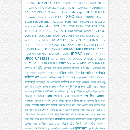
RO-ARO
RPSC
RRB
RO ARO
RO/ARO
RPF
RRB NTPC
RRC
RRB/RRC
RSMSSB
RSSB
RTE
RTI
SAMIKSHA ADHIKARI
Senior Manager
SI
SBI
SCHEDULE
Scientist
SI BHARTI
SSC
Software Developer
Steno
SPORTS
STAFF NURSE
Store Keeper
Sub Inspector
Supervisor
Teacher
SYLLABUS
Technical Assistant
TGT
TET
TGT EXAM
TGT PGT
TGT-
TGT-PGT
UG
UGC
Tradesman
Typist
TGT- PGT
TGT--PGT
UGC NET
UGC-NET
UP
UGC NET EXAM
UHESC
UKPSC
UP
UP POLICE
UP POLICE BHARTI
POLICE
UP NHM
UP
UPESSC
UP SI
UPCATET
UPHEC
POLICE SI
UPESSC परीक्षा
UPHESC
UPP
UPNHM
UPPBPB
UPPCL
UPHES
UPNRHM
UPPSC
UPPCS
UPPRBP
UPPRPB
UPPS
UPPSC RESULT
UPSC
UPSESSB
UPSI
UPSRTC
UPSSC
UPSSS
UPSSSB
UPSSSC
UPTET
Vacancy
VDO
UPSSSUP
VDO BHARTI
अग्निवीर
अधियाचन
अग्निपथ
अग्निवीर भर्ती
अटल आवासीय विद्यालय
अधीनस्थ सेवा
अप्रेंटिस
असिस्टेंट प्रोफेसर
असिस्टेंट
चयन आयोग
अनुदेशक
अनुवादक
अर्हता
प्रोफेसर भर्ती
अहर्ता
आईटीआई
आउटसोर्सिंग
अस्सिटेंट प्रोफेसर
आईबी
आँगनबाड़ी
आंगनबाड़ी
आंदोलन
आंगनबाड़ी भर्ती
आंगनवाड़ी
आधार कार्ड
आबकारी सिपाही भर्ती
आयु
आरक्षण
आवेदन
आशुलिपिक
आश्रम पद्धति
आयु सीमा
आयुर्वेद
आयुष
आश्रम पद्धति
इंजीनियर
इंजीनियरिंग
इंटर्नशिप
विद्यालय
इंटरमीडिएट
इंटरव्यू
इंटीग्रेटेड बीएड
इस्तीफा
उच्च न्यायालय
उच्च शिक्षा
उच्चतम
इंस्पेक्टर
ई अधियाचन
उच्च न्यायालय z
न्यायालय
उच्चतर आयोग
उच्चतर शिक्षा आयोग
उच्चतर शिक्षा
उच्चतर शिक्षा चयन
उच्चतर शिक्षा सेवा आयोग
आयोग
उच्चतर शिक्षा सेवा चयन आयोग
उतर प्रदेश शिक्षा
उत्तर प्रदेश
सेवा चयन आयोग
उत्तर प्रदेश माध्यमिक शिक्षा सेवा चयन बोर्ड
उत्तर
उत्तर प्रदेश शिक्षा सेवा चयन आयोग
प्रदेश शिक्षा सेवा आयोग
उत्तर प्रदेश शिक्षा सेवा
उत्तरमाला
उपस्थिति
चयन बोर्ड
उत्तर माला
उत्तरकुंजी
उत्तराखण्ड
उप्पस
एजूकेशन लोन
एडमिट कार्ड
एडेड
एडेड कॉलेज
एडमिशन
एडेड डिग्री कॉलेज
एडेड माध्यमिक
एलटी ग्रेड
एडेड विद्यालय
विद्यालय
एप
एमबीबीएस
एयरफोर्स
एलटी
एलटी ग्रेड शिक्षक