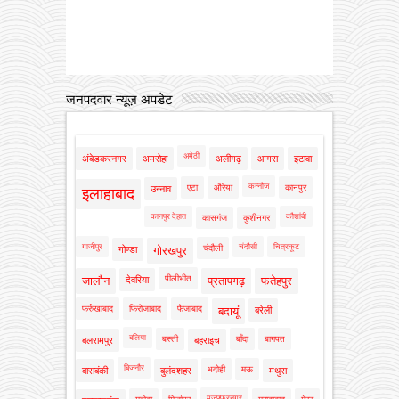
जनपदवार न्यूज़ अपडेट
अमेठी
अंबेडकरनगर
अमरोहा
अलीगढ़
आगरा
इटावा
कन्नौज
एटा
औरैया
कानपुर
उन्नाव
इलाहाबाद
कानपुर देहात
कौशांबी
कासगंज
कुशीनगर
गाजीपुर
चंदौसी
चित्रकूट
चंदौली
गोण्डा
गोरखपुर
पीलीभीत
जालौन
देवरिया
प्रतापगढ़
फतेहपुर
फर्रुखाबाद
फिरोजाबाद
फैजाबाद
बदायूं
बरेली
बलिया
बस्ती
बाँदा
बागपत
बलरामपुर
बहराइच
बिजनौर
भदोही
मऊ
बाराबंकी
बुलंदशहर
मथुरा
मुजफ्फरनगर