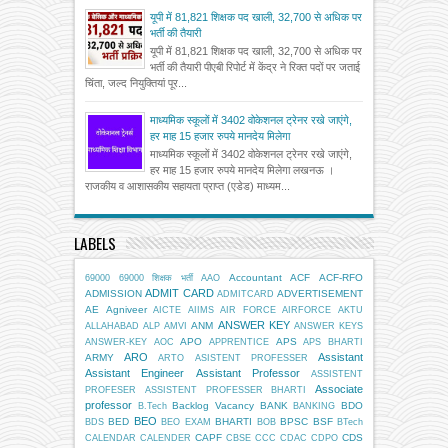
यूपी में 81,821 शिक्षक पद खाली, 32,700 से अधिक पर
भर्ती की तैयारी
यूपी में 81,821 शिक्षक पद खाली, 32,700 से अधिक पर
भर्ती की तैयारी पीएबी रिपोर्ट में केंद्र ने रिक्त पदों पर जताई
चिंता, जल्द नियुक्तियां पूर...
माध्यमिक स्कूलों में 3402 वोकेशनल ट्रेनर रखे जाएंगे,
हर माह 15 हजार रुपये मानदेय मिलेगा
माध्यमिक स्कूलों में 3402 वोकेशनल ट्रेनर रखे जाएंगे,
हर माह 15 हजार रुपये मानदेय मिलेगा लखनऊ ।
राजकीय व आशासकीय सहायता प्राप्त (एडेड) माध्यम...
LABELS
Accountant
ACF
ACF-RFO
69000
69000 शिक्षक भर्ती
AAO
ADMIT CARD
ADMISSION
ADVERTISEMENT
ADMITCARD
AE
Agniveer
AICTE
AIIMS
AIR FORCE
AIRFORCE
AKTU
ANSWER KEY
ANM
ALLAHABAD
ALP
AMVI
ANSWER KEYS
APO
APS
ANSWER-KEY
AOC
APPRENTICE
APS BHARTI
ARO
Assistant
ARMY
ARTO
ASISTENT PROFESSER
Assistant Engineer
Assistant Professor
ASSISTENT
Associate
PROFESER
ASSISTENT PROFESSER BHARTI
professor
Backlog Vacancy
BANK
BDO
B.Tech
BANKING
BEO
BED
BHARTI
BPSC
BSF
BDS
BEO EXAM
BOB
BTech
CAPF
CDS
CALENDAR
CALENDER
CBSE
CCC
CDAC
CDPO