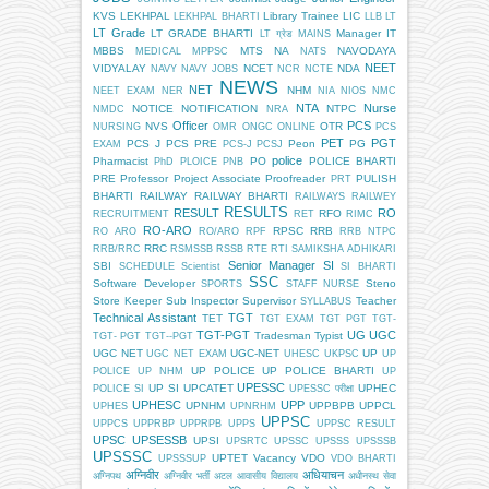
KVS
LEKHPAL
Library Trainee
LIC
LEKHPAL BHARTI
LLB
LT
LT Grade
LT GRADE BHARTI
Manager IT
LT ग्रेड
MAINS
MBBS
MTS
NA
NAVODAYA
MEDICAL
MPPSC
NATS
NEET
VIDYALAY
NCET
NDA
NAVY
NAVY JOBS
NCR
NCTE
NEWS
NET
NHM
NEET EXAM
NER
NIA
NIOS
NMC
NTA
Nurse
NOTICE
NOTIFICATION
NTPC
NMDC
NRA
Officer
PCS
NVS
OTR
NURSING
OMR
ONGC
ONLINE
PCS
PET
PGT
PCS J
PCS PRE
Peon
PG
EXAM
PCS-J
PCSJ
police
Pharmacist
PO
POLICE BHARTI
PhD
PLOICE
PNB
PRE
Professor
Project Associate
Proofreader
PULISH
PRT
BHARTI
RAILWAY
RAILWAY BHARTI
RAILWAYS
RAILWEY
RESULTS
RESULT
RO
RFO
RECRUITMENT
RET
RIMC
RO-ARO
RPSC
RRB
RO ARO
RO/ARO
RPF
RRB NTPC
RRC
RRB/RRC
RSMSSB
RSSB
RTE
RTI
SAMIKSHA ADHIKARI
Senior Manager
SI
SBI
SCHEDULE
Scientist
SI BHARTI
SSC
Software Developer
Steno
SPORTS
STAFF NURSE
Store Keeper
Sub Inspector
Supervisor
Teacher
SYLLABUS
Technical Assistant
TGT
TET
TGT EXAM
TGT PGT
TGT-
TGT-PGT
UG
UGC
Tradesman
Typist
TGT- PGT
TGT--PGT
UGC NET
UGC-NET
UP
UGC NET EXAM
UHESC
UKPSC
UP
UP POLICE
UP POLICE BHARTI
POLICE
UP NHM
UP
UPESSC
UP SI
UPCATET
UPHEC
POLICE SI
UPESSC परीक्षा
UPHESC
UPP
UPNHM
UPPBPB
UPPCL
UPHES
UPNRHM
UPPSC
UPPCS
UPPRBP
UPPRPB
UPPS
UPPSC RESULT
UPSC
UPSESSB
UPSI
UPSRTC
UPSSC
UPSSS
UPSSSB
UPSSSC
UPTET
Vacancy
VDO
UPSSSUP
VDO BHARTI
अग्निवीर
अधियाचन
अग्निपथ
अग्निवीर भर्ती
अटल आवासीय विद्यालय
अधीनस्थ सेवा