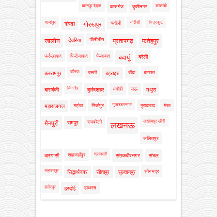
कानपुर देहात
कौशांबी
कासगंज
कुशीनगर
गाजीपुर
चंदौसी
चित्रकूट
चंदौली
गोण्डा
गोरखपुर
पीलीभीत
जालौन
देवरिया
प्रतापगढ़
फतेहपुर
फर्रुखाबाद
फिरोजाबाद
फैजाबाद
बदायूं
बरेली
बलिया
बस्ती
बाँदा
बागपत
बलरामपुर
बहराइच
बिजनौर
भदोही
मऊ
बाराबंकी
बुलंदशहर
मथुरा
मुजफ्फरनगर
महोबा
मिर्जापुर
मुरादाबाद
मेरठ
महाराजगंज
लखीमपुर खीरी
रायबरेली
मैनपुरी
रामपुर
लखनऊ
ललितपुर
श्रावस्ती
शाहजहाँपुर
वाराणसी
संतकबीरनगर
संभल
सहारनपुर
सोनभद्र
सिद्धार्थनगर
सीतापुर
सुल्तानपुर
हमीरपुर
हाथरस
हरदोई