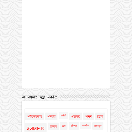
जनपदवार न्यूज़ अपडेट
अमेठी
अंबेडकरनगर
अमरोहा
अलीगढ़
आगरा
इटावा
कन्नौज
एटा
औरैया
कानपुर
उन्नाव
इलाहाबाद