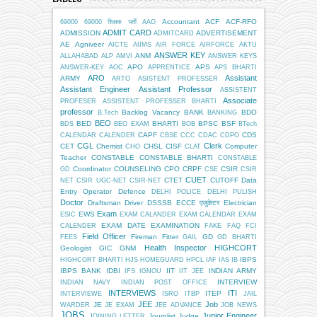
Accountant
ACF
ACF-RFO
69000
69000 शिक्षक भर्ती
AAO
ADMIT CARD
ADMISSION
ADVERTISEMENT
ADMITCARD
AE
Agniveer
AICTE
AIIMS
AIR FORCE
AIRFORCE
AKTU
ANSWER KEY
ANM
ALLAHABAD
ALP
AMVI
ANSWER KEYS
APO
APS
ANSWER-KEY
AOC
APPRENTICE
APS BHARTI
ARO
Assistant
ARMY
ARTO
ASISTENT PROFESSER
Assistant Engineer
Assistant Professor
ASSISTENT
Associate
PROFESER
ASSISTENT PROFESSER BHARTI
professor
Backlog Vacancy
BANK
BDO
B.Tech
BANKING
BEO
BED
BHARTI
BPSC
BSF
BDS
BEO EXAM
BOB
BTech
CAPF
CDS
CALENDAR
CALENDER
CBSE
CCC
CDAC
CDPO
CGL
Clerk
CET
Chemist
CHSL
CISF
Computer
CHO
CLAT
Teacher
CONSTABLE
CONSTABLE BHARTI
CONSTABLE
Coordinator
COUNSELING
CPO
CRPF
CSIR
GD
CSE
CSIR
CUET
CTET
CUTOFF
Data
NET
CSIR UGC-NET
CSIR-NET
Entry Operator
Defence
DELHI POLICE
DELHI PULISH
Doctor
Draftsman
Driver
DSSSB
ECCE एजुकेटर
Electrician
Exam
EWS
ESIC
EXAM CALANDER
EXAM CALENDAR
EXAM
EXAM DATE
EXAMINATION
CALENDER
FAKE
FAQ
FCI
Field Officer
Fireman
Fitter
GD
FEES
GAIL
GD BHARTI
Health Inspector
HIGHCORT
Geologist
GIC
GNM
IBPS
HIGHCORT BHARTI
HJS
HOMEGUARD
HPCL
IAF
IAS
IB
IBPS BANK
IDBI
IIT
INDIAN ARMY
IFS
IGNOU
IIT JEE
INTERVIEW
INDIAN NAVY
INDIAN POST OFFICE
INTERVIEWS
ITI
ITEP
INTERVIEWE
ISRO
ITBP
JAIL
JEE
Job
JE
WARDER
JE EXAM
JEE ADVANCE
JOB NEWS
JOBS
Junior Engineer
Journlist
Judge
JOINING LETTER