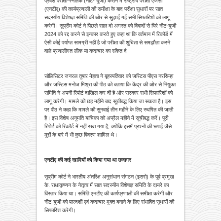
प्रवेश परीक्षा-स्नातक (नीट- यूजी) कराने में राष्ट्रीय परीक्षा एजेंसी
(एनटीए) की कार्यप्रणाली की समीक्षा के बाद परीक्षा सुधारों पर सात
सदस्यीय विशेषज्ञ समिति की ओर से सुझाई गई सभी सिफारिशों को लागू
करेगी। सुप्रीम कोर्ट ने पिछले साल दो अगस्त को विवादों से घिरे नीट-यूजी
2024 को रद्द करने से इन्कार करते हुए कहा था कि वर्तमान में रिकॉर्ड में
ऐसी कोई पर्याप्त सामग्री नहीं है जो परीक्षा की शुचिता से समझौता करने
वाले प्रणालीगत लीक या कदाचार का संकेत दे।
सॉलिसिटर जनरल तुषार मेहता ने बृहस्पतिवार को जस्टिस पीएस नरसिम्हा
और जस्टिस मनोज मिश्रा की पीठ को बताया कि केंद्र की ओर से नियुक्त
समिति ने अपनी रिपोर्ट दाखिल कर दी है और सरकार सभी सिफारिशों को
लागू करेगी। मामले को छह महीने बाद सूचीबद्ध किया जा सकता है। इस
पर पीठ ने कहा कि मामले की सुनवाई तीन महीने के लिए स्थगित की जाती
है। इस विशेष अनुमति याचिका को अप्रैल महीने में सूचीबद्ध करें। पूरी
रिपोर्ट को रिकॉर्ड में नहीं रखा गया है, क्योंकि इसमें प्रश्नों की छपाई जैसे
मुद्दों के बारे में भी कुछ विवरण शामिल थे।
एनटीए की कई खामियों को किया गया था उजागर
सुप्रीम कोर्ट ने भारतीय अंतरिक्ष अनुसंधान संगठन (इसरो) के पूर्व प्रमुख
के. राधाकृष्णन के नेतृत्व में सात सदस्यीय विशेषज्ञ समिति के दायरे का
विस्तार किया था। समिति एनटीए की कार्यप्रणाली की समीक्षा करेगी और
नीट-यूजी को पारदर्शी एवं कदाचार मुक्त बनाने के लिए संभावित सुधारों की
सिफारिश करेगी।