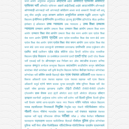
अप्रेंटिस
असिस्टेंट प्रोफेसर
असिस्टेंट
चयन आयोग
अनुदेशक
अनुवादक
अर्हता
प्रोफेसर भर्ती
अहर्ता
आईटीआई
आउटसोर्सिंग
अस्सिटेंट प्रोफेसर
आईबी
आँगनबाड़ी
आंगनबाड़ी
आंदोलन
आंगनबाड़ी भर्ती
आंगनवाड़ी
आधार कार्ड
आबकारी सिपाही भर्ती
आयु
आरक्षण
आवेदन
आशुलिपिक
आश्रम पद्धति
आयु सीमा
आयुर्वेद
आयुष
आश्रम पद्धति
इंजीनियर
इंजीनियरिंग
इंटर्नशिप
विद्यालय
इंटरमीडिएट
इंटरव्यू
इंटीग्रेटेड बीएड
इस्तीफा
उच्च न्यायालय
उच्च शिक्षा
उच्चतम
इंस्पेक्टर
ई अधियाचन
उच्च न्यायालय z
न्यायालय
उच्चतर आयोग
उच्चतर शिक्षा आयोग
उच्चतर शिक्षा
उच्चतर शिक्षा चयन
उच्चतर शिक्षा सेवा आयोग
आयोग
उच्चतर शिक्षा सेवा चयन आयोग
उतर प्रदेश शिक्षा
उत्तर प्रदेश
सेवा चयन आयोग
उत्तर प्रदेश माध्यमिक शिक्षा सेवा चयन बोर्ड
उत्तर
उत्तर प्रदेश शिक्षा सेवा चयन आयोग
प्रदेश शिक्षा सेवा आयोग
उत्तर प्रदेश शिक्षा सेवा
उत्तरमाला
उपस्थिति
चयन बोर्ड
उत्तर माला
उत्तरकुंजी
उत्तराखण्ड
उप्पस
एजूकेशन लोन
एडमिट कार्ड
एडेड
एडेड कॉलेज
एडमिशन
एडेड डिग्री कॉलेज
एडेड माध्यमिक
एलटी ग्रेड
एडेड विद्यालय
विद्यालय
एप
एमबीबीएस
एयरफोर्स
एलटी
एलटी ग्रेड शिक्षक
ऑनलाइन
कटऑफ
भर्ती
एसआई भर्ती
ऐप
कक्ष निरीक्षण
कट ऑफ
कंडक्टर
कनिष्ठ
कंप्यूटर
काउंसलिंग
कांस्टेबल
सहायक
कर्नाटक
कस्तूरबा विद्यालय
काउंसिलिंग
कानून
कैलेंडर
कांस्टेबल जीडी
कांस्टेबल भर्ती
कृषि
केंद्रीय विद्यालय
कैरियर
कैलेण्डर
कॉन्स्टेबल
ग्राम पंचायत अधिकारी
कोचिंग
क्लर्क
खेल
कॉन्स्टेबल भर्ती
खिलाड़ी
ग्राम पंचायत व
विकास अधिकारी
ग्राम पंचायत सहायक
ग्राम पंचायत सहायक भर्ती
ग्राम विकास
चयन
जांच
अधिकारी
चतुर्थ श्रेणी
चालक
चुनाव
छात्रवृत्ति
जूनियर शिक्षक भर्ती
जेल
टीईटी
टीजीटी
प्रहरी
जॉब्स
झारखंड
झारखण्ड
टाइपिंग
टीजीटी-पीजीटी
ट्रेडमैन
डाक सेवक
डॉक्टर
ट्रेडसमैन
डाटा इंट्री ऑपरेटर
डाटा एंट्री ऑपरेटर
डीएलएड
ड्राइवर
दिल्ली पुलिस
तकनीकी अनुदेशक
दरोगा
दरोगा भर्ती
दारोगा भर्ती
दिल्ली पुलिस
धरना
नर्सिंग
नवोदय
भर्ती
दिव्यांग
धरना-प्रदर्शन
नकल
नगर निकाय
नवोदय विद्यालय
नियुक्ति
नायब तहसीलदार
नियमावली
नोटिफिकेशन
नियुक्ति पत्र
नोकरी
नोटिस
नौकरी
नौसेना
पंचायत सहायक
नौसना
न्यायधीश
पंचयात सहायक भर्ती
पंचायत
परीक्षा
परीक्षाफल
सहायक भर्ती
पढ़ाई
परिचालक
परिणाम
परीक्षा z
परीक्षा कैलेंडर
पुलिस
पाठ्यक्रम
पीसीएस
पाठयक्रम
पात्रता
पालीटेक्निक
पीएचडी
पुलिस कॉन्स्टेबल
पुलिस भर्ती
पेपर लीक
पैरामेडिकल
पॉलिटेक्निक
पॉलीटेक्निक
प्रदर्शन
प्रधानचार्य