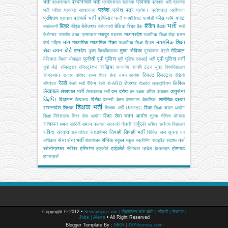
भर्ती
प्रधानाचार्य भर्ती
प्रवक्ता
प्रधानाचार्य
प्रयोगशाला सहायक
प्रवक्ता भर्ती
प्रवक्ता
प्रवेश
प्रवेश पत्र
भर्ती परीक्षा
प्रवक्ता साक्षात्कार
प्रवेश।
प्रवेशपत्र
प्रशिक्षक
प्रशिक्षण
प्राचार्य भर्ती
प्रोफेसर
फीस
बजट
प्राचार्य
फर्जी
फार्मासिस्ट
फार्मेसी
फॉर्म
भर्ती
बिहार
बैंकिंग
बीएड
बेरोजगार
बेसिक शिक्षा
बैठक
बर्खास्तगी
बेरोजगारी
बैंक
भर्ती
मजदूर
मध्यप्रदेश
कैलेण्डर
भारतीय डाक
भ्रष्टाचार
मदरसा
मध्यमिक शिक्षा सेवा चयन
मांग
माध्यमिक शिक्षा
माध्यमिक
माध्यमिक शिक्षा
बोर्ड
महिला
माध्यमिक शिक्षा विभाग
सेवा चयन बोर्ड
मानदेय
मुख्य सेविका
मेडिकल
मुक्त विश्वविद्यालय
मूल्यांकन
मेट्रो
यूजीसी
यूपी पुलिस
यूपी पुलिस भर्ती
मेडिकल विभाग
मोबाइल
यूपी पुलिस एसआई भर्ती
रसोइया
यूपी बोर्ड
रजिस्ट्रार
रजिस्ट्रेशन
राजकीय
राजर्षि टंडन मुक्त विश्वविद्यालय
राजस्थान
रिजल्ट
रिजल्ट्स
राजस्व परिषद
राज्य शिक्षा सेवा चयन आयोग
रेडियो
रेलवे
रोजगार
लिपिक
ऑपरेटर
रेलवे भर्ती
रैंकिंग
रैली
रो-ARO
रोडवेज
लाइब्रेरियन
लेखपाल
लेखपाल भर्ती
वन दरोगा
वायुसेना
लेखपालज भर्ती
वन रक्षक
वरिष्ठ प्रवक्ता
विज्ञप्ति
विज्ञापन
विरोध
शारीरिक दक्षता
विद्यालय
वेटनरी
वेतन
वेतनमान
वैज्ञानिक
शिक्षक भर्ती
शासनादेश
शिक्षक
शिक्षा
शिक्षक भर्ती UPPSC
शिक्षा चयन आयोग
शिक्षा सेवा चयन आयोग
शिक्षा निदेशालय
शिक्षा सेवा आयोग
शुल्क
शैक्षिक योग्यता
सत्यापन
सर्कुलर
समय सारिणी
समाज कल्याण
सरकारी नौकरी
सर्वेयर
सर्वोदय विद्यालय
संविदा
संस्कृत
साक्षात्कार
सिपाही
सिपाही भर्ती
सहकारिता
सिविल जज
सूचना का
सेना
सेना भर्ती
सैनिक स्कूल
स्टाफ नर्स
अधिकार
सेवायोजन
स्कूल
स्क्रीनिंग
स्टाइपेंड
स्टेनोग्राफर
स्वीपर
हरियाणा
हाईकोर्ट
होमगार्ड
हाइकोर्ट
हिमांचल प्रदेश
हेल्पलाइन
होमगार्ड्स
Copyright © 2012 •
Sewayojan.com | सेवायोजन डॉट कॉम | नौकरी | रोजगार |
Jobs | Alerts
• All Right Reserved
Blogger Template By :
MKR
|
IVYthemes.com