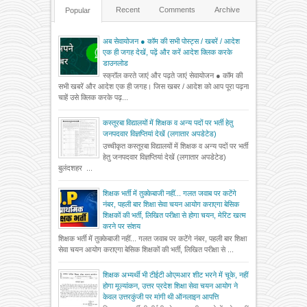
Recent
Comments
Archive
Popular
अब सेवायोजन ● कॉम की सभी पोस्ट्स / खबरें / आदेश
एक ही जगह देखें, पढ़ें और करें आदेश क्लिक करके
डाउनलोड
स्क्रॉल करते जाएं और पढ़ते जाएं सेवायोजन ● कॉम की
सभी खबरें और आदेश एक ही जगह। जिस खबर / आदेश को आप पूरा पढ़ना
चाहें उसे क्लिक करके पढ़...
कस्तूरबा विद्यालयों में शिक्षक व अन्य पदों पर भर्ती हेतु
जनपदवार विज्ञप्तियां देखें (लगातार अपडेटेड)
उच्चीकृत कस्तूरबा विद्यालयों में शिक्षक व अन्य पदों पर भर्ती
हेतु जनपदवार विज्ञप्तियां देखें (लगातार अपडेटेड)
बुलंदशहर ...
शिक्षक भर्ती में तुक्केबाजी नहीं... गलत जवाब पर कटेंगे
नंबर, पहली बार शिक्षा सेवा चयन आयोग कराएगा बेसिक
शिक्षकों की भर्ती, लिखित परीक्षा से होगा चयन, मेरिट खत्म
करने पर संशय
शिक्षक भर्ती में तुक्केबाजी नहीं... गलत जवाब पर कटेंगे नंबर, पहली बार शिक्षा
सेवा चयन आयोग कराएगा बेसिक शिक्षकों की भर्ती, लिखित परीक्षा से ...
शिक्षक अभ्यर्थी भी टीईटी ओएमआर शीट भरने में चूके, नहीं
होगा मूल्यांकन, उत्तर प्रदेश शिक्षा सेवा चयन आयोग ने
केवल उत्तरकुंजी पर मांगी थी ऑनलाइन आपत्ति