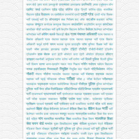
उत्तरमाला
उपस्थिति
चयन बोर्ड
उत्तर माला
उत्तरकुंजी
उत्तराखण्ड
उप्पस
एजूकेशन लोन
एडमिट कार्ड
एडेड
एडेड कॉलेज
एडमिशन
एडेड डिग्री कॉलेज
एडेड माध्यमिक
एलटी ग्रेड
एडेड विद्यालय
विद्यालय
एप
एमबीबीएस
एयरफोर्स
एलटी
एलटी ग्रेड शिक्षक
ऑनलाइन
कटऑफ
भर्ती
एसआई भर्ती
ऐप
कक्ष निरीक्षण
कट ऑफ
कंडक्टर
कनिष्ठ
कंप्यूटर
काउंसलिंग
कांस्टेबल
सहायक
कर्नाटक
कस्तूरबा विद्यालय
काउंसिलिंग
कानून
कैलेंडर
कांस्टेबल जीडी
कांस्टेबल भर्ती
कृषि
केंद्रीय विद्यालय
कैरियर
कैलेण्डर
कॉन्स्टेबल
ग्राम पंचायत अधिकारी
कोचिंग
क्लर्क
खेल
कॉन्स्टेबल भर्ती
खिलाड़ी
ग्राम पंचायत व
विकास अधिकारी
ग्राम पंचायत सहायक
ग्राम पंचायत सहायक भर्ती
ग्राम विकास
चयन
जांच
अधिकारी
चतुर्थ श्रेणी
चालक
चुनाव
छात्रवृत्ति
जूनियर शिक्षक भर्ती
जेल
टीईटी
टीजीटी
प्रहरी
जॉब्स
झारखंड
झारखण्ड
टाइपिंग
टीजीटी-पीजीटी
ट्रेडमैन
डाक सेवक
डॉक्टर
ट्रेडसमैन
डाटा इंट्री ऑपरेटर
डाटा एंट्री ऑपरेटर
डीएलएड
ड्राइवर
दिल्ली पुलिस
तकनीकी अनुदेशक
दरोगा
दरोगा भर्ती
दारोगा भर्ती
दिल्ली पुलिस
धरना
नर्सिंग
नवोदय
भर्ती
दिव्यांग
धरना-प्रदर्शन
नकल
नगर निकाय
नवोदय विद्यालय
नियुक्ति
नायब तहसीलदार
नियमावली
नोटिफिकेशन
नियुक्ति पत्र
नोकरी
नोटिस
नौकरी
नौसेना
पंचायत सहायक
नौसना
न्यायधीश
पंचयात सहायक भर्ती
पंचायत
परीक्षा
परीक्षाफल
सहायक भर्ती
पढ़ाई
परिचालक
परिणाम
परीक्षा z
परीक्षा कैलेंडर
पुलिस
पाठ्यक्रम
पीसीएस
पाठयक्रम
पात्रता
पालीटेक्निक
पीएचडी
पुलिस कॉन्स्टेबल
पुलिस भर्ती
पेपर लीक
पैरामेडिकल
पॉलिटेक्निक
पॉलीटेक्निक
प्रदर्शन
प्रधानचार्य
भर्ती
प्रधानाचार्य भर्ती
प्रवक्ता
प्रधानाचार्य
प्रयोगशाला सहायक
प्रवक्ता भर्ती
प्रवक्ता
प्रवेश
प्रवेश पत्र
भर्ती परीक्षा
प्रवक्ता साक्षात्कार
प्रवेश।
प्रवेशपत्र
प्रशिक्षक
प्रशिक्षण
प्राचार्य भर्ती
प्रोफेसर
फीस
बजट
प्राचार्य
फर्जी
फार्मासिस्ट
फार्मेसी
फॉर्म
भर्ती
बिहार
बैंकिंग
बीएड
बेरोजगार
बेसिक शिक्षा
बैठक
बर्खास्तगी
बेरोजगारी
बैंक
भर्ती
मजदूर
मध्यप्रदेश
कैलेण्डर
भारतीय डाक
भ्रष्टाचार
मदरसा
मध्यमिक शिक्षा सेवा चयन
मांग
माध्यमिक शिक्षा
माध्यमिक
माध्यमिक शिक्षा
बोर्ड
महिला
माध्यमिक शिक्षा विभाग
सेवा चयन बोर्ड
मानदेय
मुख्य सेविका
मेडिकल
मुक्त विश्वविद्यालय
मूल्यांकन
मेट्रो
यूजीसी
यूपी पुलिस
यूपी पुलिस भर्ती
मेडिकल विभाग
मोबाइल
यूपी पुलिस एसआई भर्ती
रसोइया
यूपी बोर्ड
रजिस्ट्रार
रजिस्ट्रेशन
राजकीय
राजर्षि टंडन मुक्त विश्वविद्यालय
राजस्थान
रिजल्ट
रिजल्ट्स
राजस्व परिषद
राज्य शिक्षा सेवा चयन आयोग
रेडियो