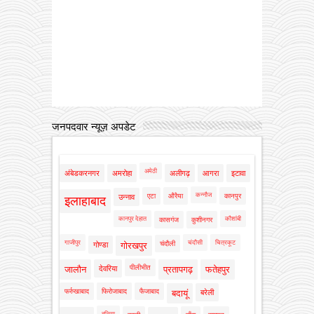
जनपदवार न्यूज़ अपडेट
अमेठी
अंबेडकरनगर
अमरोहा
अलीगढ़
आगरा
इटावा
कन्नौज
एटा
औरैया
कानपुर
उन्नाव
इलाहाबाद
कानपुर देहात
कौशांबी
कासगंज
कुशीनगर
गाजीपुर
चंदौसी
चित्रकूट
चंदौली
गोण्डा
गोरखपुर
पीलीभीत
जालौन
देवरिया
प्रतापगढ़
फतेहपुर
फर्रुखाबाद
फिरोजाबाद
फैजाबाद
बदायूं
बरेली
बलिया