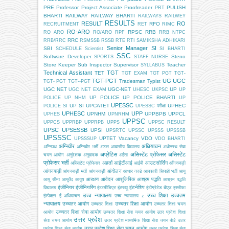
PRE
Professor
Project Associate
Proofreader
PULISH
PRT
BHARTI
RAILWAY
RAILWAY BHARTI
RAILWAYS
RAILWEY
RESULTS
RESULT
RO
RFO
RECRUITMENT
RET
RIMC
RO-ARO
RPSC
RRB
RO ARO
RO/ARO
RPF
RRB NTPC
RRC
RRB/RRC
RSMSSB
RSSB
RTE
RTI
SAMIKSHA ADHIKARI
Senior Manager
SI
SBI
SCHEDULE
Scientist
SI BHARTI
SSC
Software Developer
Steno
SPORTS
STAFF NURSE
Store Keeper
Sub Inspector
Supervisor
Teacher
SYLLABUS
Technical Assistant
TGT
TET
TGT EXAM
TGT PGT
TGT-
TGT-PGT
UG
UGC
Tradesman
Typist
TGT- PGT
TGT--PGT
UGC NET
UGC-NET
UP
UGC NET EXAM
UHESC
UKPSC
UP
UP POLICE
UP POLICE BHARTI
POLICE
UP NHM
UP
UPESSC
UP SI
UPCATET
UPHEC
POLICE SI
UPESSC परीक्षा
UPHESC
UPP
UPNHM
UPPBPB
UPPCL
UPHES
UPNRHM
UPPSC
UPPCS
UPPRBP
UPPRPB
UPPS
UPPSC RESULT
UPSC
UPSESSB
UPSI
UPSRTC
UPSSC
UPSSS
UPSSSB
UPSSSC
UPTET
Vacancy
VDO
UPSSSUP
VDO BHARTI
अग्निवीर
अधियाचन
अग्निपथ
अग्निवीर भर्ती
अटल आवासीय विद्यालय
अधीनस्थ सेवा
अप्रेंटिस
असिस्टेंट प्रोफेसर
असिस्टेंट
चयन आयोग
अनुदेशक
अनुवादक
अर्हता
प्रोफेसर भर्ती
अहर्ता
आईटीआई
आउटसोर्सिंग
अस्सिटेंट प्रोफेसर
आईबी
आँगनबाड़ी
आंगनबाड़ी
आंदोलन
आंगनबाड़ी भर्ती
आंगनवाड़ी
आधार कार्ड
आबकारी सिपाही भर्ती
आयु
आरक्षण
आवेदन
आशुलिपिक
आश्रम पद्धति
आयु सीमा
आयुर्वेद
आयुष
आश्रम पद्धति
इंजीनियर
इंजीनियरिंग
इंटर्नशिप
विद्यालय
इंटरमीडिएट
इंटरव्यू
इंटीग्रेटेड बीएड
इस्तीफा
उच्च न्यायालय
उच्च शिक्षा
उच्चतम
इंस्पेक्टर
ई अधियाचन
उच्च न्यायालय z
न्यायालय
उच्चतर आयोग
उच्चतर शिक्षा आयोग
उच्चतर शिक्षा
उच्चतर शिक्षा चयन
उच्चतर शिक्षा सेवा आयोग
आयोग
उच्चतर शिक्षा सेवा चयन आयोग
उतर प्रदेश शिक्षा
उत्तर प्रदेश
सेवा चयन आयोग
उत्तर प्रदेश माध्यमिक शिक्षा सेवा चयन बोर्ड
उत्तर
उत्तर प्रदेश शिक्षा सेवा चयन आयोग
प्रदेश शिक्षा सेवा आयोग
उत्तर प्रदेश शिक्षा सेवा