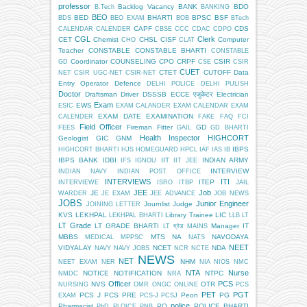
professor
Backlog Vacancy
BANK
BDO
B.Tech
BANKING
BEO
BED
BHARTI
BPSC
BSF
BDS
BEO EXAM
BOB
BTech
CAPF
CDS
CALENDAR
CALENDER
CBSE
CCC
CDAC
CDPO
CGL
Clerk
CET
Chemist
CHSL
CISF
Computer
CHO
CLAT
Teacher
CONSTABLE
CONSTABLE BHARTI
CONSTABLE
Coordinator
COUNSELING
CPO
CRPF
CSIR
GD
CSE
CSIR
CUET
CTET
CUTOFF
Data
NET
CSIR UGC-NET
CSIR-NET
Entry Operator
Defence
DELHI POLICE
DELHI PULISH
Doctor
Draftsman
Driver
DSSSB
ECCE एजुकेटर
Electrician
Exam
EWS
ESIC
EXAM CALANDER
EXAM CALENDAR
EXAM
EXAM DATE
EXAMINATION
CALENDER
FAKE
FAQ
FCI
Field Officer
Fireman
Fitter
GD
FEES
GAIL
GD BHARTI
Health Inspector
HIGHCORT
Geologist
GIC
GNM
IBPS
HIGHCORT BHARTI
HJS
HOMEGUARD
HPCL
IAF
IAS
IB
IBPS BANK
IDBI
IIT
INDIAN ARMY
IFS
IGNOU
IIT JEE
INTERVIEW
INDIAN NAVY
INDIAN POST OFFICE
INTERVIEWS
ITI
ITEP
INTERVIEWE
ISRO
ITBP
JAIL
JEE
Job
JE
WARDER
JE EXAM
JEE ADVANCE
JOB NEWS
JOBS
Junior Engineer
Journlist
Judge
JOINING LETTER
KVS
LEKHPAL
Library Trainee
LIC
LEKHPAL BHARTI
LLB
LT
LT Grade
LT GRADE BHARTI
Manager IT
LT ग्रेड
MAINS
MBBS
MTS
NA
NAVODAYA
MEDICAL
MPPSC
NATS
NEET
VIDYALAY
NCET
NDA
NAVY
NAVY JOBS
NCR
NCTE
NEWS
NET
NHM
NEET EXAM
NER
NIA
NIOS
NMC
NTA
Nurse
NOTICE
NOTIFICATION
NTPC
NMDC
NRA
Officer
PCS
NVS
OTR
NURSING
OMR
ONGC
ONLINE
PCS
PET
PGT
PCS J
PCS PRE
Peon
PG
EXAM
PCS-J
PCSJ
police
Pharmacist
PO
POLICE BHARTI
PhD
PLOICE
PNB