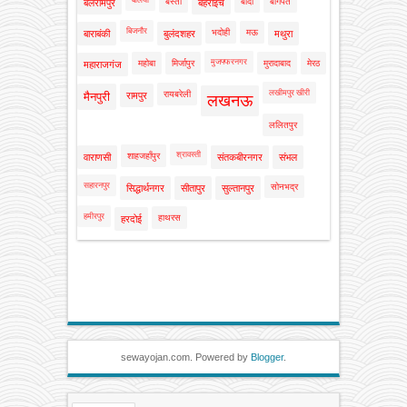
बस्ती
बाँदा
बागपत
बलरामपुर
बहराइच
बिजनौर
भदोही
मऊ
बाराबंकी
बुलंदशहर
मथुरा
मुजफ्फरनगर
महोबा
मिर्जापुर
मुरादाबाद
मेरठ
महाराजगंज
लखीमपुर खीरी
रायबरेली
मैनपुरी
रामपुर
लखनऊ
ललितपुर
श्रावस्ती
शाहजहाँपुर
वाराणसी
संतकबीरनगर
संभल
सहारनपुर
सोनभद्र
सिद्धार्थनगर
सीतापुर
सुल्तानपुर
हमीरपुर
हाथरस
हरदोई
sewayojan.com. Powered by
Blogger
.