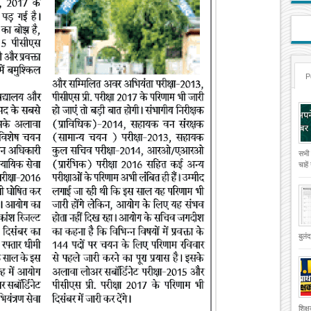
P
सभी
चाहे
बुलं
शिक्