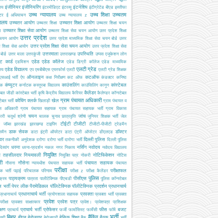
इंजीनियर
इंजीनियरिंग
इंटर्नशिप
ालय
इंटरमीडिएट
इंटरव्यू
इंटीग्रेटेड बीएड
इस्तीफा
उच्च न्यायालय
उच्च शिक्षा
उच्चतम
्टर
ई अधियाचन
उच्च न्यायालय z
यालय
उच्चतर आयोग
उच्चतर शिक्षा आयोग
उच्चतर शिक्षा
उच्चतर शिक्षा चयन
उच्चतर शिक्षा सेवा आयोग
ग
उच्चतर शिक्षा सेवा चयन आयोग
उतर प्रदेश शिक्षा
उत्तर प्रदेश
 चयन आयोग
उत्तर प्रदेश माध्यमिक शिक्षा सेवा चयन बोर्ड
उत्तर
उत्तर प्रदेश शिक्षा सेवा चयन आयोग
श शिक्षा सेवा आयोग
उत्तर प्रदेश शिक्षा सेवा
उत्तरमाला
उपस्थिति
ोर्ड
उत्तर माला
उत्तरकुंजी
उत्तराखण्ड
उप्पस
एजूकेशन लोन
ट कार्ड
एडेड
एडेड कॉलेज
एडमिशन
एडेड डिग्री कॉलेज
एडेड माध्यमिक
एलटी ग्रेड
एडेड विद्यालय
ालय
एप
एमबीबीएस
एयरफोर्स
एलटी
एलटी ग्रेड शिक्षक
ऑनलाइन
कटऑफ
एसआई भर्ती
ऐप
कक्ष निरीक्षण
कट ऑफ
कंडक्टर
कनिष्ठ
कंप्यूटर
काउंसलिंग
कांस्टेबल
यक
कर्नाटक
कस्तूरबा विद्यालय
काउंसिलिंग
कानून
कैलेंडर
टेबल जीडी
कांस्टेबल भर्ती
कृषि
केंद्रीय विद्यालय
कैरियर
कैलेण्डर
कॉन्स्टेबल
ग्राम पंचायत अधिकारी
कोचिंग
क्लर्क
खेल
टेबल भर्ती
खिलाड़ी
ग्राम पंचायत व
स अधिकारी
ग्राम पंचायत सहायक
ग्राम पंचायत सहायक भर्ती
ग्राम विकास
चयन
जांच
ारी
चतुर्थ श्रेणी
चालक
चुनाव
छात्रवृत्ति
जूनियर शिक्षक भर्ती
जेल
टीईटी
टीजीटी
जॉब्स
झारखंड
झारखण्ड
टाइपिंग
टीजीटी-पीजीटी
ट्रेडमैन
डाक सेवक
डॉक्टर
समैन
डाटा इंट्री ऑपरेटर
डाटा एंट्री ऑपरेटर
डीएलएड
इवर
दिल्ली पुलिस
तकनीकी अनुदेशक
दरोगा
दरोगा भर्ती
दारोगा भर्ती
दिल्ली पुलिस
धरना
नर्सिंग
नवोदय
दिव्यांग
धरना-प्रदर्शन
नकल
नगर निकाय
नवोदय विद्यालय
नियुक्ति
ब तहसीलदार
नियमावली
नोटिफिकेशन
नियुक्ति पत्र
नोकरी
नोटिस
री
नौसेना
पंचायत सहायक
नौसना
न्यायधीश
पंचयात सहायक भर्ती
पंचायत
परीक्षा
परीक्षाफल
क भर्ती
पढ़ाई
परिचालक
परिणाम
परीक्षा z
परीक्षा कैलेंडर
पुलिस
पाठ्यक्रम
पीसीएस
क्रम
पात्रता
पालीटेक्निक
पीएचडी
पुलिस कॉन्स्टेबल
 भर्ती
पेपर लीक
पैरामेडिकल
पॉलिटेक्निक
पॉलीटेक्निक
प्रदर्शन
प्रधानचार्य
प्रधानाचार्य भर्ती
प्रवक्ता
प्रधानाचार्य
प्रयोगशाला सहायक
प्रवक्ता भर्ती
प्रवक्ता
प्रवेश
प्रवेश पत्र
परीक्षा
प्रवक्ता साक्षात्कार
प्रवेश।
प्रवेशपत्र
प्रशिक्षक
क्षण
प्राचार्य भर्ती
प्रोफेसर
फीस
बजट
प्राचार्य
फर्जी
फार्मासिस्ट
फार्मेसी
फॉर्म
भर्ती
बिहार
बैंकिंग
बीएड
बेरोजगार
बेसिक शिक्षा
बैठक
्तगी
बेरोजगारी
बैंक
भर्ती