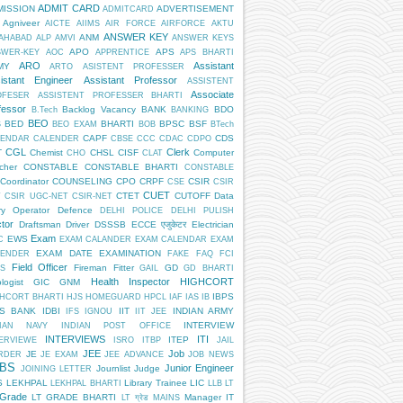
ADMIT CARD
MISSION
ADVERTISEMENT
ADMITCARD
Agniveer
AICTE
AIIMS
AIR FORCE
AIRFORCE
AKTU
ANSWER KEY
ANM
AHABAD
ALP
AMVI
ANSWER KEYS
APO
APS
SWER-KEY
AOC
APPRENTICE
APS BHARTI
ARO
Assistant
MY
ARTO
ASISTENT PROFESSER
istant Engineer
Assistant Professor
ASSISTENT
Associate
OFESER
ASSISTENT PROFESSER BHARTI
fessor
Backlog Vacancy
BANK
BDO
B.Tech
BANKING
BEO
BED
BHARTI
BPSC
BSF
S
BEO EXAM
BOB
BTech
CAPF
CDS
LENDAR
CALENDER
CBSE
CCC
CDAC
CDPO
CGL
Clerk
T
Chemist
CHSL
CISF
Computer
CHO
CLAT
cher
CONSTABLE
CONSTABLE BHARTI
CONSTABLE
Coordinator
COUNSELING
CPO
CRPF
CSIR
CSE
CSIR
CUET
CTET
CUTOFF
Data
T
CSIR UGC-NET
CSIR-NET
ry Operator
Defence
DELHI POLICE
DELHI PULISH
tor
Draftsman
Driver
DSSSB
ECCE एजुकेटर
Electrician
Exam
EWS
C
EXAM CALANDER
EXAM CALENDAR
EXAM
EXAM DATE
EXAMINATION
LENDER
FAKE
FAQ
FCI
Field Officer
Fireman
Fitter
GD
S
GAIL
GD BHARTI
Health Inspector
HIGHCORT
logist
GIC
GNM
IBPS
HCORT BHARTI
HJS
HOMEGUARD
HPCL
IAF
IAS
IB
PS BANK
IDBI
IIT
INDIAN ARMY
IFS
IGNOU
IIT JEE
INTERVIEW
DIAN NAVY
INDIAN POST OFFICE
INTERVIEWS
ITI
ITEP
ERVIEWE
ISRO
ITBP
JAIL
JEE
Job
JE
RDER
JE EXAM
JEE ADVANCE
JOB NEWS
BS
Junior Engineer
Journlist
Judge
JOINING LETTER
S
LEKHPAL
Library Trainee
LIC
LEKHPAL BHARTI
LLB
LT
 Grade
LT GRADE BHARTI
Manager IT
LT ग्रेड
MAINS