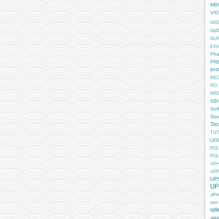
MB
VI
NE
NM
NU
EX
Pha
PR
BH
RE
RO
RR
SBI
Sof
Sto
Tec
TGT
UG
POL
POL
UP
UP
UP
UP
अग्न
चयन
प्रोफ
आंगन