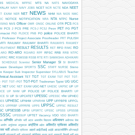
BS
MTS
NA
NAVODAYA
MEDICAL
MPPSC
NATS
NEET
DYALAY
NCET
NDA
NAVY
NAVY JOBS
NCR
NCTE
NEWS
NET
NHM
ET EXAM
NER
NIA
NIOS
NMC
NTA
Nurse
NOTICE
NOTIFICATION
NTPC
DC
NRA
Officer
PCS
NVS
OTR
RSING
OMR
ONGC
ONLINE
PCS
PET
PGT
PCS J
PCS PRE
Peon
PG
AM
PCS-J
PCSJ
police
rmacist
PO
POLICE BHARTI
PhD
PLOICE
PNB
E
Professor
Project Associate
Proofreader
PULISH
PRT
ARTI
RAILWAY
RAILWAY BHARTI
RAILWAYS
RAILWEY
RESULTS
RESULT
RO
RFO
CRUITMENT
RET
RIMC
RO-ARO
RPSC
RRB
 ARO
RO/ARO
RPF
RRB NTPC
RRC
B/RRC
RSMSSB
RSSB
RTE
RTI
SAMIKSHA ADHIKARI
Senior Manager
SI
SCHEDULE
Scientist
SI BHARTI
SSC
tware Developer
Steno
SPORTS
STAFF NURSE
re Keeper
Sub Inspector
Supervisor
Teacher
SYLLABUS
hnical Assistant
TGT
TET
TGT EXAM
TGT PGT
TGT-
TGT-PGT
UG
UGC
Tradesman
Typist
- PGT
TGT--PGT
C NET
UGC-NET
UP
UGC NET EXAM
UHESC
UKPSC
UP
UP POLICE
UP POLICE BHARTI
ICE
UP NHM
UP
UPESSC
UP SI
UPCATET
UPHEC
ICE SI
UPESSC परीक्षा
UPHESC
UPP
UPNHM
UPPBPB
UPPCL
HES
UPNRHM
UPPSC
PCS
UPPRBP
UPPRPB
UPPS
UPPSC RESULT
SC
UPSESSB
UPSI
UPSRTC
UPSSC
UPSSS
UPSSSB
SSSC
UPTET
Vacancy
VDO
UPSSSUP
VDO BHARTI
अग्निवीर
अधियाचन
िपथ
अग्निवीर भर्ती
अटल आवासीय विद्यालय
अधीनस्थ सेवा
अप्रेंटिस
असिस्टेंट प्रोफेसर
असिस्टेंट
 आयोग
अनुदेशक
अनुवादक
अर्हता
ेसर भर्ती
अहर्ता
आईटीआई
आउटसोर्सिंग
अस्सिटेंट प्रोफेसर
आईबी
आँगनबाड़ी
बाड़ी
आंदोलन
आंगनबाड़ी भर्ती
आंगनवाड़ी
आधार कार्ड
आबकारी सिपाही भर्ती
आयु