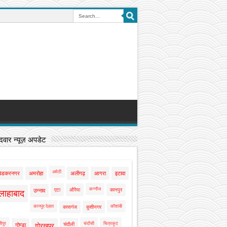
वार न्यूज़ अपडेट
अमेठी
बेडकरनगर
अमरोहा
अलीगढ़
आगरा
इटावा
कन्नौज
एटा
औरैया
कानपुर
उन्नाव
लाहाबाद
कानपुर देहात
कौशांबी
कासगंज
कुशीनगर
ीपुर
चंदौसी
चित्रकूट
चंदौली
गोण्डा
गोरखपुर