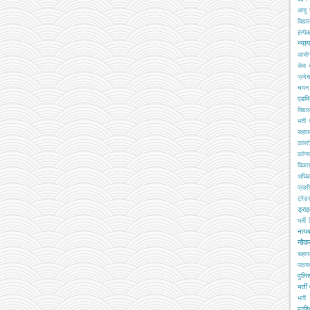
आयु 
विद्य
इंस्पेक
न्या
आयो
सेवा
प्रदे
चयन ब
एडमि
विद्य
भर्ती
सहा
कांस्
कॉन्स्
विका
अधिक
प्रहरी
ट्रेड
ड्रा
भर्ती
नाय
नौक
सहाय
पाठय
पुलिस
भर्ती
भर्ती 
प्रशि