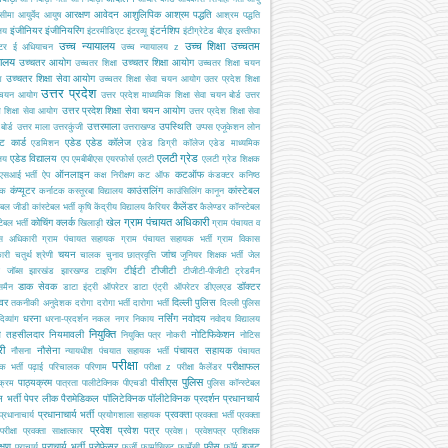
आरक्षण
आवेदन
आशुलिपिक
आश्रम पद्धति
सीमा
आयुर्वेद
आयुष
आश्रम पद्धति
इंजीनियर
इंजीनियरिंग
इंटर्नशिप
ालय
इंटरमीडिएट
इंटरव्यू
इंटीग्रेटेड बीएड
इस्तीफा
उच्च न्यायालय
उच्च शिक्षा
उच्चतम
्टर
ई अधियाचन
उच्च न्यायालय z
यालय
उच्चतर आयोग
उच्चतर शिक्षा आयोग
उच्चतर शिक्षा
उच्चतर शिक्षा चयन
उच्चतर शिक्षा सेवा आयोग
ग
उच्चतर शिक्षा सेवा चयन आयोग
उतर प्रदेश शिक्षा
उत्तर प्रदेश
 चयन आयोग
उत्तर प्रदेश माध्यमिक शिक्षा सेवा चयन बोर्ड
उत्तर
उत्तर प्रदेश शिक्षा सेवा चयन आयोग
श शिक्षा सेवा आयोग
उत्तर प्रदेश शिक्षा सेवा
उत्तरमाला
उपस्थिति
ोर्ड
उत्तर माला
उत्तरकुंजी
उत्तराखण्ड
उप्पस
एजूकेशन लोन
ट कार्ड
एडेड
एडेड कॉलेज
एडमिशन
एडेड डिग्री कॉलेज
एडेड माध्यमिक
एलटी ग्रेड
एडेड विद्यालय
ालय
एप
एमबीबीएस
एयरफोर्स
एलटी
एलटी ग्रेड शिक्षक
ऑनलाइन
कटऑफ
एसआई भर्ती
ऐप
कक्ष निरीक्षण
कट ऑफ
कंडक्टर
कनिष्ठ
कंप्यूटर
काउंसलिंग
कांस्टेबल
यक
कर्नाटक
कस्तूरबा विद्यालय
काउंसिलिंग
कानून
कैलेंडर
टेबल जीडी
कांस्टेबल भर्ती
कृषि
केंद्रीय विद्यालय
कैरियर
कैलेण्डर
कॉन्स्टेबल
ग्राम पंचायत अधिकारी
कोचिंग
क्लर्क
खेल
टेबल भर्ती
खिलाड़ी
ग्राम पंचायत व
स अधिकारी
ग्राम पंचायत सहायक
ग्राम पंचायत सहायक भर्ती
ग्राम विकास
चयन
जांच
ारी
चतुर्थ श्रेणी
चालक
चुनाव
छात्रवृत्ति
जूनियर शिक्षक भर्ती
जेल
टीईटी
टीजीटी
जॉब्स
झारखंड
झारखण्ड
टाइपिंग
टीजीटी-पीजीटी
ट्रेडमैन
डाक सेवक
डॉक्टर
समैन
डाटा इंट्री ऑपरेटर
डाटा एंट्री ऑपरेटर
डीएलएड
इवर
दिल्ली पुलिस
तकनीकी अनुदेशक
दरोगा
दरोगा भर्ती
दारोगा भर्ती
दिल्ली पुलिस
धरना
नर्सिंग
नवोदय
दिव्यांग
धरना-प्रदर्शन
नकल
नगर निकाय
नवोदय विद्यालय
नियुक्ति
ब तहसीलदार
नियमावली
नोटिफिकेशन
नियुक्ति पत्र
नोकरी
नोटिस
री
नौसेना
पंचायत सहायक
नौसना
न्यायधीश
पंचयात सहायक भर्ती
पंचायत
परीक्षा
परीक्षाफल
क भर्ती
पढ़ाई
परिचालक
परिणाम
परीक्षा z
परीक्षा कैलेंडर
पुलिस
पाठ्यक्रम
पीसीएस
क्रम
पात्रता
पालीटेक्निक
पीएचडी
पुलिस कॉन्स्टेबल
 भर्ती
पेपर लीक
पैरामेडिकल
पॉलिटेक्निक
पॉलीटेक्निक
प्रदर्शन
प्रधानचार्य
प्रधानाचार्य भर्ती
प्रवक्ता
प्रधानाचार्य
प्रयोगशाला सहायक
प्रवक्ता भर्ती
प्रवक्ता
प्रवेश
प्रवेश पत्र
परीक्षा
प्रवक्ता साक्षात्कार
प्रवेश।
प्रवेशपत्र
प्रशिक्षक
क्षण
प्राचार्य भर्ती
प्रोफेसर
फीस
बजट
प्राचार्य
फर्जी
फार्मासिस्ट
फार्मेसी
फॉर्म