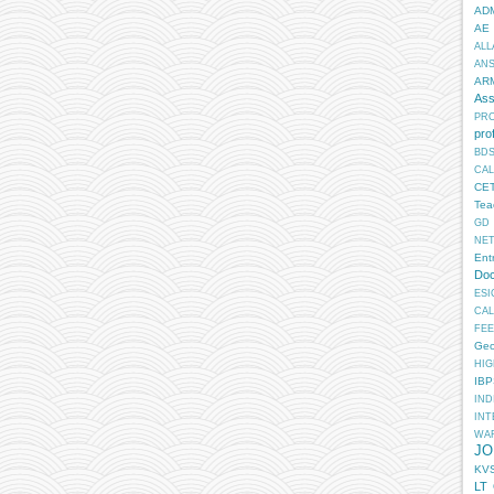
AD
AE
ALL
AN
AR
Ass
PR
pro
BD
CA
CE
Tea
GD
NE
Ent
Doc
ESI
CA
FEE
Geo
HIG
IB
IN
INT
WA
JO
KV
LT