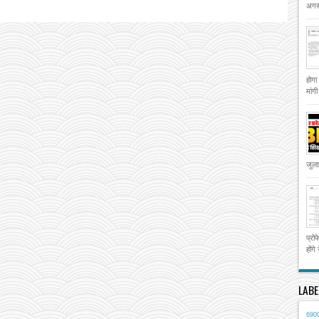
अगस्
होगा
मांग
जुला
प्रो
होंगे
LABE
690