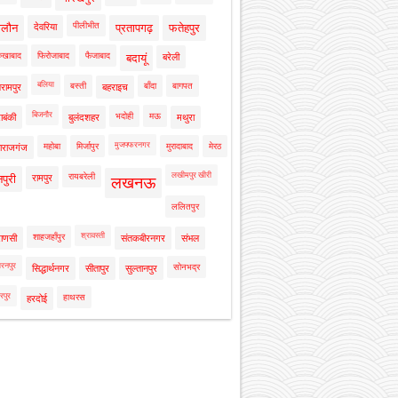
पीलीभीत
ालौन
देवरिया
प्रतापगढ़
फतेहपुर
रुखाबाद
फिरोजाबाद
फैजाबाद
बदायूं
बरेली
बलिया
बस्ती
बाँदा
बागपत
रामपुर
बहराइच
बिजनौर
भदोही
मऊ
ाबंकी
बुलंदशहर
मथुरा
मुजफ्फरनगर
महोबा
मिर्जापुर
मुरादाबाद
मेरठ
ाराजगंज
लखीमपुर खीरी
रायबरेली
नपुरी
रामपुर
लखनऊ
ललितपुर
श्रावस्ती
शाहजहाँपुर
राणसी
संतकबीरनगर
संभल
रनपुर
सोनभद्र
सिद्धार्थनगर
सीतापुर
सुल्तानपुर
रपुर
हाथरस
हरदोई