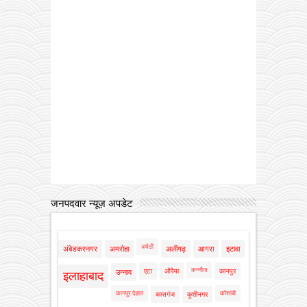
जनपदवार न्यूज़ अपडेट
अमेठी
अंबेडकरनगर
अमरोहा
अलीगढ़
आगरा
इटावा
कन्नौज
एटा
औरैया
कानपुर
उन्नाव
इलाहाबाद
कानपुर देहात
कौशांबी
कासगंज
कुशीनगर