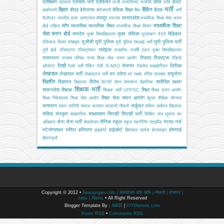
प्रशिक्षण
प्राचार्य भर्ती
प्रोफेसर
फीस
बजट
प्राचार्य
फर्जी
फार्मासिस्ट
फार्मेसी
फॉर्म
भर्ती
बिहार
बैंकिंग
बीएड
बेरोजगार
बेसिक शिक्षा
बैठक
बर्खास्तगी
बेरोजगारी
बैंक
भर्ती
मजदूर
मध्यप्रदेश
कैलेण्डर
भारतीय डाक
भ्रष्टाचार
मदरसा
मध्यमिक शिक्षा सेवा चयन
मांग
माध्यमिक शिक्षा
माध्यमिक
माध्यमिक शिक्षा
बोर्ड
महिला
माध्यमिक शिक्षा विभाग
सेवा चयन बोर्ड
मानदेय
मुख्य सेविका
मेडिकल
मुक्त विश्वविद्यालय
मूल्यांकन
मेट्रो
यूजीसी
यूपी पुलिस
यूपी पुलिस भर्ती
मेडिकल विभाग
मोबाइल
यूपी पुलिस एसआई भर्ती
रसोइया
यूपी बोर्ड
रजिस्ट्रार
रजिस्ट्रेशन
राजकीय
राजर्षि टंडन मुक्त विश्वविद्यालय
राजस्थान
रिजल्ट
रिजल्ट्स
राजस्व परिषद
राज्य शिक्षा सेवा चयन आयोग
रेडियो
रेलवे
रोजगार
लिपिक
ऑपरेटर
रेलवे भर्ती
रैंकिंग
रैली
रो-ARO
रोडवेज
लाइब्रेरियन
लेखपाल
लेखपाल भर्ती
वन दरोगा
वायुसेना
लेखपालज भर्ती
वन रक्षक
वरिष्ठ प्रवक्ता
विज्ञप्ति
विज्ञापन
विरोध
शारीरिक दक्षता
विद्यालय
वेटनरी
वेतन
वेतनमान
वैज्ञानिक
शिक्षक भर्ती
शासनादेश
शिक्षक
शिक्षा
शिक्षक भर्ती UPPSC
शिक्षा चयन आयोग
शिक्षा सेवा चयन आयोग
शिक्षा निदेशालय
शिक्षा सेवा आयोग
शुल्क
शैक्षिक योग्यता
सत्यापन
सर्कुलर
समय सारिणी
समाज कल्याण
सरकारी नौकरी
सर्वेयर
सर्वोदय विद्यालय
संविदा
संस्कृत
साक्षात्कार
सिपाही
सिपाही भर्ती
सहकारिता
सिविल जज
सूचना का
सेना
सेना भर्ती
सैनिक स्कूल
स्टाफ नर्स
अधिकार
सेवायोजन
स्कूल
स्क्रीनिंग
स्टाइपेंड
स्टेनोग्राफर
स्वीपर
हरियाणा
हाईकोर्ट
होमगार्ड
हाइकोर्ट
हिमांचल प्रदेश
हेल्पलाइन
होमगार्ड्स
Copyright © 2012 •
Sewayojan.com | सेवायोजन डॉट कॉम | नौकरी | रोजगार |
Jobs | Alerts
• All Right Reserved
Blogger Template By :
MKR
|
IVYthemes.com
Posts RSS
•
Comments RSS