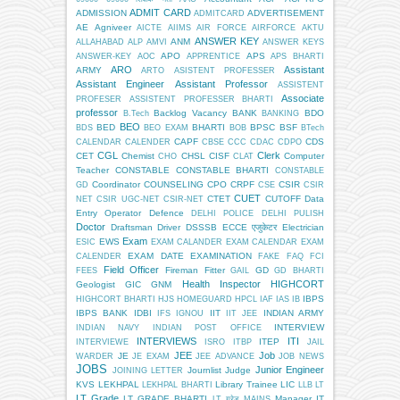
ADMIT CARD
ADMISSION
ADVERTISEMENT
ADMITCARD
AE
Agniveer
AICTE
AIIMS
AIR FORCE
AIRFORCE
AKTU
ANSWER KEY
ANM
ALLAHABAD
ALP
AMVI
ANSWER KEYS
APO
APS
ANSWER-KEY
AOC
APPRENTICE
APS BHARTI
ARO
Assistant
ARMY
ARTO
ASISTENT PROFESSER
Assistant Engineer
Assistant Professor
ASSISTENT
Associate
PROFESER
ASSISTENT PROFESSER BHARTI
professor
Backlog Vacancy
BANK
BDO
B.Tech
BANKING
BEO
BED
BHARTI
BPSC
BSF
BDS
BEO EXAM
BOB
BTech
CAPF
CDS
CALENDAR
CALENDER
CBSE
CCC
CDAC
CDPO
CGL
Clerk
CET
Chemist
CHSL
CISF
Computer
CHO
CLAT
Teacher
CONSTABLE
CONSTABLE BHARTI
CONSTABLE
Coordinator
COUNSELING
CPO
CRPF
CSIR
GD
CSE
CSIR
CUET
CTET
CUTOFF
Data
NET
CSIR UGC-NET
CSIR-NET
Entry Operator
Defence
DELHI POLICE
DELHI PULISH
Doctor
Draftsman
Driver
DSSSB
ECCE एजुकेटर
Electrician
Exam
EWS
ESIC
EXAM CALANDER
EXAM CALENDAR
EXAM
EXAM DATE
EXAMINATION
CALENDER
FAKE
FAQ
FCI
Field Officer
Fireman
Fitter
GD
FEES
GAIL
GD BHARTI
Health Inspector
HIGHCORT
Geologist
GIC
GNM
IBPS
HIGHCORT BHARTI
HJS
HOMEGUARD
HPCL
IAF
IAS
IB
IBPS BANK
IDBI
IIT
INDIAN ARMY
IFS
IGNOU
IIT JEE
INTERVIEW
INDIAN NAVY
INDIAN POST OFFICE
INTERVIEWS
ITI
ITEP
INTERVIEWE
ISRO
ITBP
JAIL
JEE
Job
JE
WARDER
JE EXAM
JEE ADVANCE
JOB NEWS
JOBS
Junior Engineer
Journlist
Judge
JOINING LETTER
KVS
LEKHPAL
Library Trainee
LIC
LEKHPAL BHARTI
LLB
LT
LT Grade
LT GRADE BHARTI
Manager IT
LT ग्रेड
MAINS