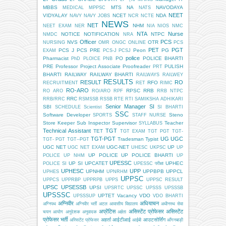
MBBS
MTS
NA
NAVODAYA
MEDICAL
MPPSC
NATS
NEET
VIDYALAY
NCET
NDA
NAVY
NAVY JOBS
NCR
NCTE
NEWS
NET
NHM
NEET EXAM
NER
NIA
NIOS
NMC
NTA
Nurse
NOTICE
NOTIFICATION
NTPC
NMDC
NRA
Officer
PCS
NVS
OTR
NURSING
OMR
ONGC
ONLINE
PCS
PET
PGT
PCS J
PCS PRE
Peon
PG
EXAM
PCS-J
PCSJ
police
Pharmacist
PO
POLICE BHARTI
PhD
PLOICE
PNB
PRE
Professor
Project Associate
Proofreader
PULISH
PRT
BHARTI
RAILWAY
RAILWAY BHARTI
RAILWAYS
RAILWEY
RESULTS
RESULT
RO
RFO
RECRUITMENT
RET
RIMC
RO-ARO
RPSC
RRB
RO ARO
RO/ARO
RPF
RRB NTPC
RRC
RRB/RRC
RSMSSB
RSSB
RTE
RTI
SAMIKSHA ADHIKARI
Senior Manager
SI
SBI
SCHEDULE
Scientist
SI BHARTI
SSC
Software Developer
Steno
SPORTS
STAFF NURSE
Store Keeper
Sub Inspector
Supervisor
Teacher
SYLLABUS
Technical Assistant
TGT
TET
TGT EXAM
TGT PGT
TGT-
TGT-PGT
UG
UGC
Tradesman
Typist
TGT- PGT
TGT--PGT
UGC NET
UGC-NET
UP
UGC NET EXAM
UHESC
UKPSC
UP
UP POLICE
UP POLICE BHARTI
POLICE
UP NHM
UP
UPESSC
UP SI
UPCATET
UPHEC
POLICE SI
UPESSC परीक्षा
UPHESC
UPP
UPNHM
UPPBPB
UPPCL
UPHES
UPNRHM
UPPSC
UPPCS
UPPRBP
UPPRPB
UPPS
UPPSC RESULT
UPSC
UPSESSB
UPSI
UPSRTC
UPSSC
UPSSS
UPSSSB
UPSSSC
UPTET
Vacancy
VDO
UPSSSUP
VDO BHARTI
अग्निवीर
अधियाचन
अग्निपथ
अग्निवीर भर्ती
अटल आवासीय विद्यालय
अधीनस्थ सेवा
अप्रेंटिस
असिस्टेंट प्रोफेसर
असिस्टेंट
चयन आयोग
अनुदेशक
अनुवादक
अर्हता
प्रोफेसर भर्ती
अहर्ता
आईटीआई
आउटसोर्सिंग
अस्सिटेंट प्रोफेसर
आईबी
आँगनबाड़ी