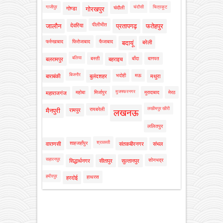
गाजीपुर
चंदौसी
चित्रकूट
चंदौली
गोण्डा
गोरखपुर
पीलीभीत
जालौन
देवरिया
प्रतापगढ़
फतेहपुर
फर्रुखाबाद
फिरोजाबाद
फैजाबाद
बदायूं
बरेली
बलिया
बस्ती
बाँदा
बागपत
बलरामपुर
बहराइच
बिजनौर
भदोही
मऊ
बाराबंकी
बुलंदशहर
मथुरा
मुजफ्फरनगर
महोबा
मिर्जापुर
मुरादाबाद
मेरठ
महाराजगंज
लखीमपुर खीरी
रायबरेली
मैनपुरी
रामपुर
लखनऊ
ललितपुर
श्रावस्ती
शाहजहाँपुर
वाराणसी
संतकबीरनगर
संभल
सहारनपुर
सोनभद्र
सिद्धार्थनगर
सीतापुर
सुल्तानपुर
हमीरपुर
हाथरस
हरदोई