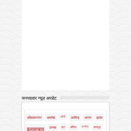
जनपदवार न्यूज़ अपडेट
अमेठी
अंबेडकरनगर
अमरोहा
अलीगढ़
आगरा
इटावा
कन्नौज
एटा
औरैया
कानपुर
उन्नाव
इलाहाबाद