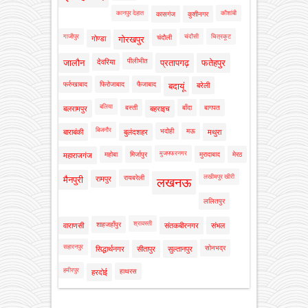
कानपुर देहात
कौशांबी
कासगंज
कुशीनगर
गाजीपुर
चंदौसी
चित्रकूट
चंदौली
गोण्डा
गोरखपुर
पीलीभीत
जालौन
देवरिया
प्रतापगढ़
फतेहपुर
फर्रुखाबाद
फिरोजाबाद
फैजाबाद
बदायूं
बरेली
बलिया
बस्ती
बाँदा
बागपत
बलरामपुर
बहराइच
बिजनौर
भदोही
मऊ
बाराबंकी
बुलंदशहर
मथुरा
मुजफ्फरनगर
महोबा
मिर्जापुर
मुरादाबाद
मेरठ
महाराजगंज
लखीमपुर खीरी
रायबरेली
मैनपुरी
रामपुर
लखनऊ
ललितपुर
श्रावस्ती
शाहजहाँपुर
वाराणसी
संतकबीरनगर
संभल
सहारनपुर
सोनभद्र
सिद्धार्थनगर
सीतापुर
सुल्तानपुर
हमीरपुर
हाथरस
हरदोई