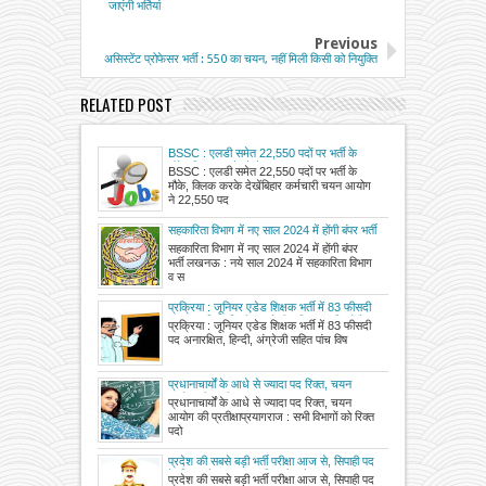
जाएंगी भर्तियां
Previous
असिस्टेंट प्रोफेसर भर्ती : 550 का चयन, नहीं मिली किसी को नियुक्ति
RELATED POST
BSSC : एलडी समेत 22,550 पदों पर भर्ती के
मौके, क्लिक करके देखें
BSSC : एलडी समेत 22,550 पदों पर भर्ती के
मौके, क्लिक करके देखेंबिहार कर्मचारी चयन आयोग
ने 22,550 पद
सहकारिता विभाग में नए साल 2024 में होंगी बंपर भर्ती
सहकारिता विभाग में नए साल 2024 में होंगी बंपर
भर्ती लखनऊ : नये साल 2024 में सहकारिता विभाग
व स
प्रक्रिया : जूनियर एडेड शिक्षक भर्ती में 83 फीसदी
पद अनारक्षित, हिन्दी, अंग्रेजी सहित पांच विषयों के
प्रक्रिया : जूनियर एडेड शिक्षक भर्ती में 83 फीसदी
कुल 1262 पदों पर की जानी है भर्ती, अभ्यर्थियों को
पद अनारक्षित, हिन्दी, अंग्रेजी सहित पांच विष
15 फरवरी तकग्रहण कराया जाएगा कार्यभार
प्रधानाचार्यों के आधे से ज्यादा पद रिक्त, चयन
आयोग की प्रतीक्षा
प्रधानाचार्यों के आधे से ज्यादा पद रिक्त, चयन
आयोग की प्रतीक्षाप्रयागराज : सभी विभागों को रिक्त
पदो
प्रदेश की सबसे बड़ी भर्ती परीक्षा आज से, सिपाही पद
के लिए साढ़े 15 लाख महिलाओं समेत 48 लाख
प्रदेश की सबसे बड़ी भर्ती परीक्षा आज से, सिपाही पद