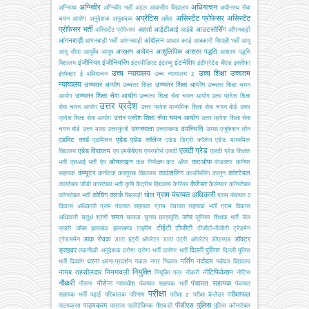
अग्निवीर
अधियाचन
अग्निपथ
अग्निवीर भर्ती
अटल आवासीय विद्यालय
अधीनस्थ सेवा
अप्रेंटिस
असिस्टेंट प्रोफेसर
असिस्टेंट
चयन आयोग
अनुदेशक
अनुवादक
अर्हता
प्रोफेसर भर्ती
अहर्ता
आईटीआई
आउटसोर्सिंग
अस्सिटेंट प्रोफेसर
आईबी
आँगनबाड़ी
आंगनबाड़ी
आंदोलन
आंगनबाड़ी भर्ती
आंगनवाड़ी
आधार कार्ड
आबकारी सिपाही भर्ती
आयु
आरक्षण
आवेदन
आशुलिपिक
आश्रम पद्धति
आयु सीमा
आयुर्वेद
आयुष
आश्रम पद्धति
इंजीनियर
इंजीनियरिंग
इंटर्नशिप
विद्यालय
इंटरमीडिएट
इंटरव्यू
इंटीग्रेटेड बीएड
इस्तीफा
उच्च न्यायालय
उच्च शिक्षा
उच्चतम
इंस्पेक्टर
ई अधियाचन
उच्च न्यायालय z
न्यायालय
उच्चतर आयोग
उच्चतर शिक्षा आयोग
उच्चतर शिक्षा
उच्चतर शिक्षा चयन
उच्चतर शिक्षा सेवा आयोग
आयोग
उच्चतर शिक्षा सेवा चयन आयोग
उतर प्रदेश शिक्षा
उत्तर प्रदेश
सेवा चयन आयोग
उत्तर प्रदेश माध्यमिक शिक्षा सेवा चयन बोर्ड
उत्तर
उत्तर प्रदेश शिक्षा सेवा चयन आयोग
प्रदेश शिक्षा सेवा आयोग
उत्तर प्रदेश शिक्षा सेवा
उत्तरमाला
उपस्थिति
चयन बोर्ड
उत्तर माला
उत्तरकुंजी
उत्तराखण्ड
उप्पस
एजूकेशन लोन
एडमिट कार्ड
एडेड
एडेड कॉलेज
एडमिशन
एडेड डिग्री कॉलेज
एडेड माध्यमिक
एलटी ग्रेड
एडेड विद्यालय
विद्यालय
एप
एमबीबीएस
एयरफोर्स
एलटी
एलटी ग्रेड शिक्षक
ऑनलाइन
कटऑफ
भर्ती
एसआई भर्ती
ऐप
कक्ष निरीक्षण
कट ऑफ
कंडक्टर
कनिष्ठ
कंप्यूटर
काउंसलिंग
कांस्टेबल
सहायक
कर्नाटक
कस्तूरबा विद्यालय
काउंसिलिंग
कानून
कैलेंडर
कांस्टेबल जीडी
कांस्टेबल भर्ती
कृषि
केंद्रीय विद्यालय
कैरियर
कैलेण्डर
कॉन्स्टेबल
ग्राम पंचायत अधिकारी
कोचिंग
क्लर्क
खेल
कॉन्स्टेबल भर्ती
खिलाड़ी
ग्राम पंचायत व
विकास अधिकारी
ग्राम पंचायत सहायक
ग्राम पंचायत सहायक भर्ती
ग्राम विकास
चयन
जांच
अधिकारी
चतुर्थ श्रेणी
चालक
चुनाव
छात्रवृत्ति
जूनियर शिक्षक भर्ती
जेल
टीईटी
टीजीटी
प्रहरी
जॉब्स
झारखंड
झारखण्ड
टाइपिंग
टीजीटी-पीजीटी
ट्रेडमैन
डाक सेवक
डॉक्टर
ट्रेडसमैन
डाटा इंट्री ऑपरेटर
डाटा एंट्री ऑपरेटर
डीएलएड
ड्राइवर
दिल्ली पुलिस
तकनीकी अनुदेशक
दरोगा
दरोगा भर्ती
दारोगा भर्ती
दिल्ली पुलिस
धरना
नर्सिंग
नवोदय
भर्ती
दिव्यांग
धरना-प्रदर्शन
नकल
नगर निकाय
नवोदय विद्यालय
नियुक्ति
नायब तहसीलदार
नियमावली
नोटिफिकेशन
नियुक्ति पत्र
नोकरी
नोटिस
नौकरी
नौसेना
पंचायत सहायक
नौसना
न्यायधीश
पंचयात सहायक भर्ती
पंचायत
परीक्षा
परीक्षाफल
सहायक भर्ती
पढ़ाई
परिचालक
परिणाम
परीक्षा z
परीक्षा कैलेंडर
पुलिस
पाठ्यक्रम
पीसीएस
पाठयक्रम
पात्रता
पालीटेक्निक
पीएचडी
पुलिस कॉन्स्टेबल