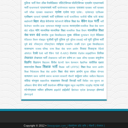
पुलिस भर्ती
पेपर लीक
पैरामेडिकल
पॉलिटेक्निक
पॉलीटेक्निक
प्रदर्शन
प्रधानचार्य
भर्ती
प्रधानाचार्य भर्ती
प्रवक्ता
प्रधानाचार्य
प्रयोगशाला सहायक
प्रवक्ता भर्ती
प्रवक्ता
प्रवेश
प्रवेश पत्र
भर्ती परीक्षा
प्रवक्ता साक्षात्कार
प्रवेश।
प्रवेशपत्र
प्रशिक्षक
प्रशिक्षण
प्राचार्य भर्ती
प्रोफेसर
फीस
बजट
प्राचार्य
फर्जी
फार्मासिस्ट
फार्मेसी
फॉर्म
भर्ती
बिहार
बैंकिंग
बीएड
बेरोजगार
बेसिक शिक्षा
बैठक
बर्खास्तगी
बेरोजगारी
बैंक
भर्ती
मजदूर
मध्यप्रदेश
कैलेण्डर
भारतीय डाक
भ्रष्टाचार
मदरसा
मध्यमिक शिक्षा सेवा चयन
मांग
माध्यमिक शिक्षा
माध्यमिक
माध्यमिक शिक्षा
बोर्ड
महिला
माध्यमिक शिक्षा विभाग
सेवा चयन बोर्ड
मानदेय
मुख्य सेविका
मेडिकल
मुक्त विश्वविद्यालय
मूल्यांकन
मेट्रो
यूजीसी
यूपी पुलिस
यूपी पुलिस भर्ती
मेडिकल विभाग
मोबाइल
यूपी पुलिस एसआई भर्ती
रसोइया
यूपी बोर्ड
रजिस्ट्रार
रजिस्ट्रेशन
राजकीय
राजर्षि टंडन मुक्त विश्वविद्यालय
राजस्थान
रिजल्ट
रिजल्ट्स
राजस्व परिषद
राज्य शिक्षा सेवा चयन आयोग
रेडियो
रेलवे
रोजगार
लिपिक
ऑपरेटर
रेलवे भर्ती
रैंकिंग
रैली
रो-ARO
रोडवेज
लाइब्रेरियन
लेखपाल
लेखपाल भर्ती
वन दरोगा
वायुसेना
लेखपालज भर्ती
वन रक्षक
वरिष्ठ प्रवक्ता
विज्ञप्ति
विज्ञापन
विरोध
शारीरिक दक्षता
विद्यालय
वेटनरी
वेतन
वेतनमान
वैज्ञानिक
शिक्षक भर्ती
शासनादेश
शिक्षक
शिक्षा
शिक्षक भर्ती UPPSC
शिक्षा चयन आयोग
शिक्षा सेवा चयन आयोग
शिक्षा निदेशालय
शिक्षा सेवा आयोग
शुल्क
शैक्षिक योग्यता
सत्यापन
सर्कुलर
समय सारिणी
समाज कल्याण
सरकारी नौकरी
सर्वेयर
सर्वोदय विद्यालय
संविदा
संस्कृत
साक्षात्कार
सिपाही
सिपाही भर्ती
सहकारिता
सिविल जज
सूचना का
सेना
सेना भर्ती
सैनिक स्कूल
स्टाफ नर्स
अधिकार
सेवायोजन
स्कूल
स्क्रीनिंग
स्टाइपेंड
स्टेनोग्राफर
स्वीपर
हरियाणा
हाईकोर्ट
होमगार्ड
हाइकोर्ट
हिमांचल प्रदेश
हेल्पलाइन
होमगार्ड्स
Copyright © 2012 •
Sewayojan.com | सेवायोजन डॉट कॉम | नौकरी | रोजगार |