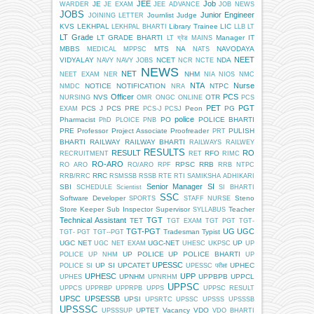
JEE
Job
JE
WARDER
JE EXAM
JEE ADVANCE
JOB NEWS
JOBS
Junior Engineer
Journlist
Judge
JOINING LETTER
KVS
LEKHPAL
Library Trainee
LIC
LEKHPAL BHARTI
LLB
LT
LT Grade
LT GRADE BHARTI
Manager IT
LT ग्रेड
MAINS
MBBS
MTS
NA
NAVODAYA
MEDICAL
MPPSC
NATS
NEET
VIDYALAY
NCET
NDA
NAVY
NAVY JOBS
NCR
NCTE
NEWS
NET
NHM
NEET EXAM
NER
NIA
NIOS
NMC
NTA
Nurse
NOTICE
NOTIFICATION
NTPC
NMDC
NRA
Officer
PCS
NVS
OTR
NURSING
OMR
ONGC
ONLINE
PCS
PET
PGT
PCS J
PCS PRE
Peon
PG
EXAM
PCS-J
PCSJ
police
Pharmacist
PO
POLICE BHARTI
PhD
PLOICE
PNB
PRE
Professor
Project Associate
Proofreader
PULISH
PRT
BHARTI
RAILWAY
RAILWAY BHARTI
RAILWAYS
RAILWEY
RESULTS
RESULT
RO
RFO
RECRUITMENT
RET
RIMC
RO-ARO
RPSC
RRB
RO ARO
RO/ARO
RPF
RRB NTPC
RRC
RRB/RRC
RSMSSB
RSSB
RTE
RTI
SAMIKSHA ADHIKARI
Senior Manager
SI
SBI
SCHEDULE
Scientist
SI BHARTI
SSC
Software Developer
Steno
SPORTS
STAFF NURSE
Store Keeper
Sub Inspector
Supervisor
Teacher
SYLLABUS
Technical Assistant
TGT
TET
TGT EXAM
TGT PGT
TGT-
TGT-PGT
UG
UGC
Tradesman
Typist
TGT- PGT
TGT--PGT
UGC NET
UGC-NET
UP
UGC NET EXAM
UHESC
UKPSC
UP
UP POLICE
UP POLICE BHARTI
POLICE
UP NHM
UP
UPESSC
UP SI
UPCATET
UPHEC
POLICE SI
UPESSC परीक्षा
UPHESC
UPP
UPNHM
UPPBPB
UPPCL
UPHES
UPNRHM
UPPSC
UPPCS
UPPRBP
UPPRPB
UPPS
UPPSC RESULT
UPSC
UPSESSB
UPSI
UPSRTC
UPSSC
UPSSS
UPSSSB
UPSSSC
UPTET
Vacancy
VDO
UPSSSUP
VDO BHARTI