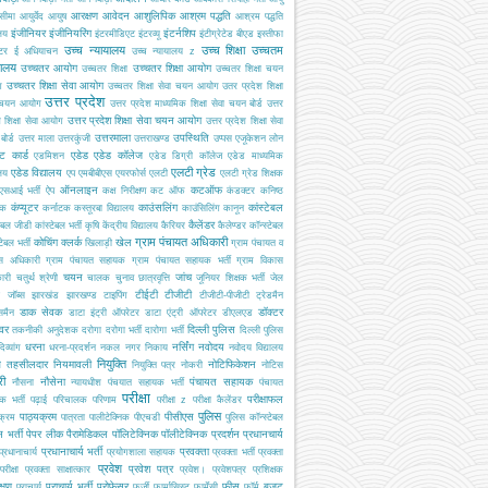
आरक्षण
आवेदन
आशुलिपिक
आश्रम पद्धति
सीमा
आयुर्वेद
आयुष
आश्रम पद्धति
इंजीनियर
इंजीनियरिंग
इंटर्नशिप
ालय
इंटरमीडिएट
इंटरव्यू
इंटीग्रेटेड बीएड
इस्तीफा
उच्च न्यायालय
उच्च शिक्षा
उच्चतम
्टर
ई अधियाचन
उच्च न्यायालय z
यालय
उच्चतर आयोग
उच्चतर शिक्षा आयोग
उच्चतर शिक्षा
उच्चतर शिक्षा चयन
उच्चतर शिक्षा सेवा आयोग
ग
उच्चतर शिक्षा सेवा चयन आयोग
उतर प्रदेश शिक्षा
उत्तर प्रदेश
 चयन आयोग
उत्तर प्रदेश माध्यमिक शिक्षा सेवा चयन बोर्ड
उत्तर
उत्तर प्रदेश शिक्षा सेवा चयन आयोग
श शिक्षा सेवा आयोग
उत्तर प्रदेश शिक्षा सेवा
उत्तरमाला
उपस्थिति
ोर्ड
उत्तर माला
उत्तरकुंजी
उत्तराखण्ड
उप्पस
एजूकेशन लोन
ट कार्ड
एडेड
एडेड कॉलेज
एडमिशन
एडेड डिग्री कॉलेज
एडेड माध्यमिक
एलटी ग्रेड
एडेड विद्यालय
ालय
एप
एमबीबीएस
एयरफोर्स
एलटी
एलटी ग्रेड शिक्षक
ऑनलाइन
कटऑफ
एसआई भर्ती
ऐप
कक्ष निरीक्षण
कट ऑफ
कंडक्टर
कनिष्ठ
कंप्यूटर
काउंसलिंग
कांस्टेबल
यक
कर्नाटक
कस्तूरबा विद्यालय
काउंसिलिंग
कानून
कैलेंडर
टेबल जीडी
कांस्टेबल भर्ती
कृषि
केंद्रीय विद्यालय
कैरियर
कैलेण्डर
कॉन्स्टेबल
ग्राम पंचायत अधिकारी
कोचिंग
क्लर्क
खेल
टेबल भर्ती
खिलाड़ी
ग्राम पंचायत व
स अधिकारी
ग्राम पंचायत सहायक
ग्राम पंचायत सहायक भर्ती
ग्राम विकास
चयन
जांच
ारी
चतुर्थ श्रेणी
चालक
चुनाव
छात्रवृत्ति
जूनियर शिक्षक भर्ती
जेल
टीईटी
टीजीटी
जॉब्स
झारखंड
झारखण्ड
टाइपिंग
टीजीटी-पीजीटी
ट्रेडमैन
डाक सेवक
डॉक्टर
समैन
डाटा इंट्री ऑपरेटर
डाटा एंट्री ऑपरेटर
डीएलएड
इवर
दिल्ली पुलिस
तकनीकी अनुदेशक
दरोगा
दरोगा भर्ती
दारोगा भर्ती
दिल्ली पुलिस
धरना
नर्सिंग
नवोदय
दिव्यांग
धरना-प्रदर्शन
नकल
नगर निकाय
नवोदय विद्यालय
नियुक्ति
ब तहसीलदार
नियमावली
नोटिफिकेशन
नियुक्ति पत्र
नोकरी
नोटिस
री
नौसेना
पंचायत सहायक
नौसना
न्यायधीश
पंचयात सहायक भर्ती
पंचायत
परीक्षा
परीक्षाफल
क भर्ती
पढ़ाई
परिचालक
परिणाम
परीक्षा z
परीक्षा कैलेंडर
पुलिस
पाठ्यक्रम
पीसीएस
क्रम
पात्रता
पालीटेक्निक
पीएचडी
पुलिस कॉन्स्टेबल
 भर्ती
पेपर लीक
पैरामेडिकल
पॉलिटेक्निक
पॉलीटेक्निक
प्रदर्शन
प्रधानचार्य
प्रधानाचार्य भर्ती
प्रवक्ता
प्रधानाचार्य
प्रयोगशाला सहायक
प्रवक्ता भर्ती
प्रवक्ता
प्रवेश
प्रवेश पत्र
परीक्षा
प्रवक्ता साक्षात्कार
प्रवेश।
प्रवेशपत्र
प्रशिक्षक
क्षण
प्राचार्य भर्ती
प्रोफेसर
फीस
बजट
प्राचार्य
फर्जी
फार्मासिस्ट
फार्मेसी
फॉर्म