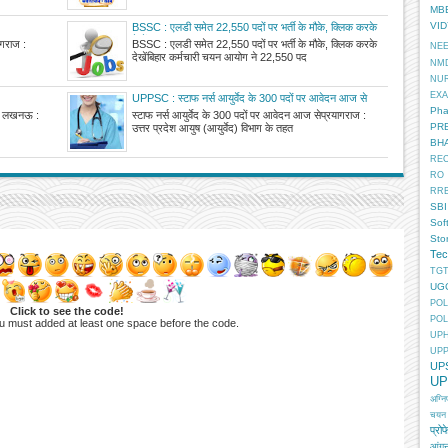
MB
VI
BSSC : एलडी समेत 22,550 पदों पर भर्ती के मौके, क्लिक करके
देखें
यागराज :
BSSC : एलडी समेत 22,550 पदों पर भर्ती के मौके, क्लिक करके
NE
देखेंबिहार कर्मचारी चयन आयोग ने 22,550 पद
NM
NU
EX
UPPSC : स्टाफ नर्स आयुर्वेद के 300 पदों पर आवेदन आज से
Pha
र्ती लखनऊ :
स्टाफ नर्स आयुर्वेद के 300 पदों पर आवेदन आज सेप्रयागराज :
PR
उत्तर प्रदेश आयुष (आयुर्वेद) विभाग के तहत
BH
RE
RO
RR
SBI
Sof
Sto
Tec
TGT
UG
POL
Click to see the code!
POL
u must added at least one space before the code.
UP
UP
UP
UP
अग्न
चयन
प्रोफ
आंगन