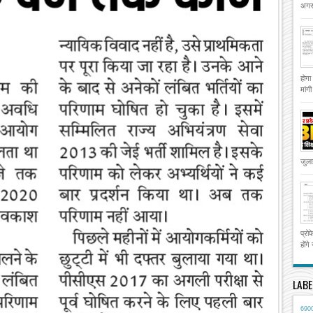
अगस्
होगा
मांग
जुला
प्रो
होंगे
LABE
690