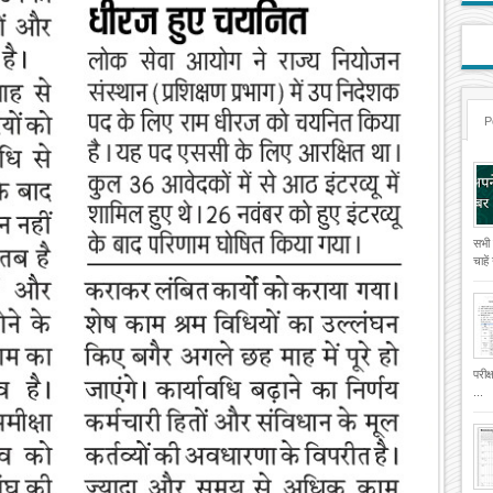
P
सभी
चाहे
परीक
...