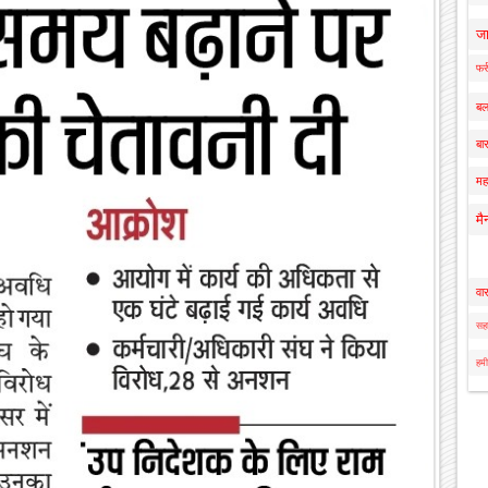
ज
फर्
बल
बार
मह
मै
वा
सहा
हमी