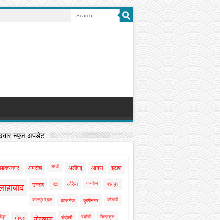
वार न्यूज़ अपडेट
अमेठी
बेडकरनगर
अमरोहा
अलीगढ़
आगरा
इटावा
कन्नौज
एटा
औरैया
कानपुर
उन्नाव
लाहाबाद
कानपुर देहात
कौशांबी
कासगंज
कुशीनगर
ीपुर
चंदौसी
चित्रकूट
चंदौली
गोण्डा
गोरखपुर