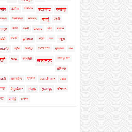
पीलीभीत
ालौन
देवरिया
प्रतापगढ़
फतेहपुर
रुखाबाद
फिरोजाबाद
फैजाबाद
बदायूं
बरेली
बलिया
बस्ती
बाँदा
बागपत
रामपुर
बहराइच
बिजनौर
भदोही
मऊ
ाबंकी
बुलंदशहर
मथुरा
मुजफ्फरनगर
महोबा
मिर्जापुर
मुरादाबाद
मेरठ
ाराजगंज
लखीमपुर खीरी
रायबरेली
नपुरी
रामपुर
लखनऊ
ललितपुर
श्रावस्ती
शाहजहाँपुर
राणसी
संतकबीरनगर
संभल
रनपुर
सोनभद्र
सिद्धार्थनगर
सीतापुर
सुल्तानपुर
रपुर
हाथरस
हरदोई