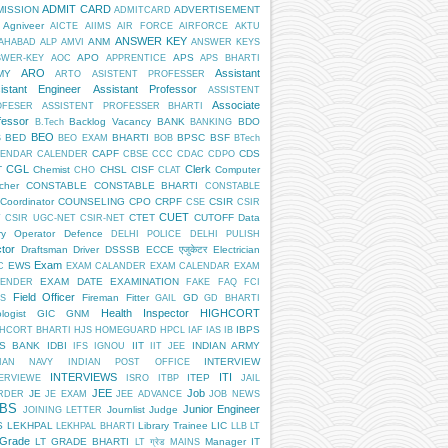
ADMIT CARD
MISSION
ADVERTISEMENT
ADMITCARD
Agniveer
AICTE
AIIMS
AIR FORCE
AIRFORCE
AKTU
ANSWER KEY
ANM
AHABAD
ALP
AMVI
ANSWER KEYS
APO
APS
SWER-KEY
AOC
APPRENTICE
APS BHARTI
ARO
Assistant
MY
ARTO
ASISTENT PROFESSER
istant Engineer
Assistant Professor
ASSISTENT
Associate
OFESER
ASSISTENT PROFESSER BHARTI
fessor
Backlog Vacancy
BANK
BDO
B.Tech
BANKING
BEO
BED
BHARTI
BPSC
BSF
S
BEO EXAM
BOB
BTech
CAPF
CDS
LENDAR
CALENDER
CBSE
CCC
CDAC
CDPO
CGL
Clerk
T
Chemist
CHSL
CISF
Computer
CHO
CLAT
cher
CONSTABLE
CONSTABLE BHARTI
CONSTABLE
Coordinator
COUNSELING
CPO
CRPF
CSIR
CSE
CSIR
CUET
CTET
CUTOFF
Data
T
CSIR UGC-NET
CSIR-NET
ry Operator
Defence
DELHI POLICE
DELHI PULISH
tor
Draftsman
Driver
DSSSB
ECCE एजुकेटर
Electrician
Exam
EWS
C
EXAM CALANDER
EXAM CALENDAR
EXAM
EXAM DATE
EXAMINATION
LENDER
FAKE
FAQ
FCI
Field Officer
Fireman
Fitter
GD
S
GAIL
GD BHARTI
Health Inspector
HIGHCORT
logist
GIC
GNM
IBPS
HCORT BHARTI
HJS
HOMEGUARD
HPCL
IAF
IAS
IB
PS BANK
IDBI
IIT
INDIAN ARMY
IFS
IGNOU
IIT JEE
INTERVIEW
DIAN NAVY
INDIAN POST OFFICE
INTERVIEWS
ITI
ITEP
ERVIEWE
ISRO
ITBP
JAIL
JEE
Job
JE
RDER
JE EXAM
JEE ADVANCE
JOB NEWS
BS
Junior Engineer
Journlist
Judge
JOINING LETTER
S
LEKHPAL
Library Trainee
LIC
LEKHPAL BHARTI
LLB
LT
 Grade
LT GRADE BHARTI
Manager IT
LT ग्रेड
MAINS