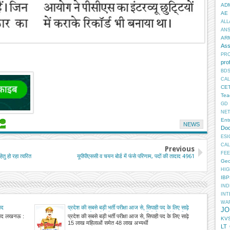
AD
AE
ALL
AN
AR
Ass
PR
pro
BD
CA
CE
Tea
GD
NE
Ent
NEWS
Doc
ESI
CA
Previous
FEE
तु हो रहा त्वरित
यूपीपीएससी व चयन बोर्ड में फंसे परिणाम, पदों की तादाद 4961
Geo
HIG
IB
IN
INT
WA
पद
प्रदेश की सबसे बड़ी भर्ती परीक्षा आज से, सिपाही पद के लिए साढ़े
JO
15 लाख महिलाओं समेत 48 लाख अभ्यर्थी दो दिन में होंगे शामिल
00 पद लखनऊ :
प्रदेश की सबसे बड़ी भर्ती परीक्षा आज से, सिपाही पद के लिए साढ़े
KV
15 लाख महिलाओं समेत 48 लाख अभ्यर्थी
LT