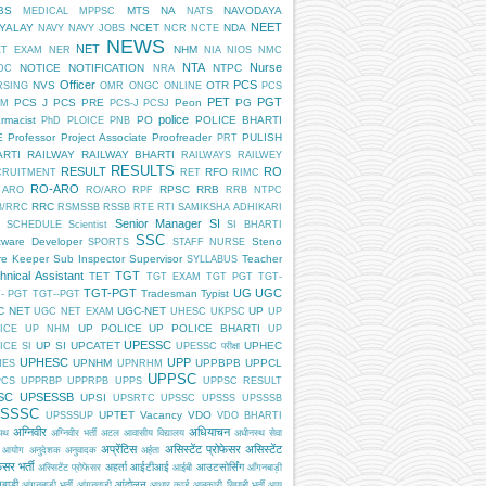
BS
MTS
NA
NAVODAYA
MEDICAL
MPPSC
NATS
NEET
DYALAY
NCET
NDA
NAVY
NAVY JOBS
NCR
NCTE
NEWS
NET
NHM
ET EXAM
NER
NIA
NIOS
NMC
NTA
Nurse
NOTICE
NOTIFICATION
NTPC
DC
NRA
Officer
PCS
NVS
OTR
RSING
OMR
ONGC
ONLINE
PCS
PET
PGT
PCS J
PCS PRE
Peon
PG
AM
PCS-J
PCSJ
police
rmacist
PO
POLICE BHARTI
PhD
PLOICE
PNB
E
Professor
Project Associate
Proofreader
PULISH
PRT
ARTI
RAILWAY
RAILWAY BHARTI
RAILWAYS
RAILWEY
RESULTS
RESULT
RO
RFO
CRUITMENT
RET
RIMC
RO-ARO
RPSC
RRB
 ARO
RO/ARO
RPF
RRB NTPC
RRC
B/RRC
RSMSSB
RSSB
RTE
RTI
SAMIKSHA ADHIKARI
Senior Manager
SI
SCHEDULE
Scientist
SI BHARTI
SSC
tware Developer
Steno
SPORTS
STAFF NURSE
re Keeper
Sub Inspector
Supervisor
Teacher
SYLLABUS
hnical Assistant
TGT
TET
TGT EXAM
TGT PGT
TGT-
TGT-PGT
UG
UGC
Tradesman
Typist
- PGT
TGT--PGT
C NET
UGC-NET
UP
UGC NET EXAM
UHESC
UKPSC
UP
UP POLICE
UP POLICE BHARTI
ICE
UP NHM
UP
UPESSC
UP SI
UPCATET
UPHEC
ICE SI
UPESSC परीक्षा
UPHESC
UPP
UPNHM
UPPBPB
UPPCL
HES
UPNRHM
UPPSC
PCS
UPPRBP
UPPRPB
UPPS
UPPSC RESULT
SC
UPSESSB
UPSI
UPSRTC
UPSSC
UPSSS
UPSSSB
SSSC
UPTET
Vacancy
VDO
UPSSSUP
VDO BHARTI
अग्निवीर
अधियाचन
िपथ
अग्निवीर भर्ती
अटल आवासीय विद्यालय
अधीनस्थ सेवा
अप्रेंटिस
असिस्टेंट प्रोफेसर
असिस्टेंट
 आयोग
अनुदेशक
अनुवादक
अर्हता
ेसर भर्ती
अहर्ता
आईटीआई
आउटसोर्सिंग
अस्सिटेंट प्रोफेसर
आईबी
आँगनबाड़ी
बाड़ी
आंदोलन
आंगनबाड़ी भर्ती
आंगनवाड़ी
आधार कार्ड
आबकारी सिपाही भर्ती
आयु