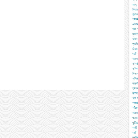
आयु 
विद्य
इंस्पेक
न्या
आयो
सेवा
प्रदे
चयन ब
एडमि
विद्य
भर्ती
सहा
कांस्
कॉन्स्
विका
अधिक
प्रहरी
ट्रेड
ड्रा
भर्ती
नाय
नौक
सहाय
पाठय
पुलिस
भर्ती
भर्ती 
प्रशि