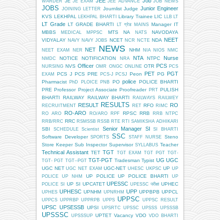
JEE
Job
JE
WARDER
JE EXAM
JEE ADVANCE
JOB NEWS
JOBS
Junior Engineer
Journlist
Judge
JOINING LETTER
KVS
LEKHPAL
Library Trainee
LIC
LEKHPAL BHARTI
LLB
LT
LT Grade
LT GRADE BHARTI
Manager IT
LT ग्रेड
MAINS
MBBS
MTS
NA
NAVODAYA
MEDICAL
MPPSC
NATS
NEET
VIDYALAY
NCET
NDA
NAVY
NAVY JOBS
NCR
NCTE
NEWS
NET
NHM
NEET EXAM
NER
NIA
NIOS
NMC
NTA
Nurse
NOTICE
NOTIFICATION
NTPC
NMDC
NRA
Officer
PCS
NVS
OTR
NURSING
OMR
ONGC
ONLINE
PCS
PET
PGT
PCS J
PCS PRE
Peon
PG
EXAM
PCS-J
PCSJ
police
Pharmacist
PO
POLICE BHARTI
PhD
PLOICE
PNB
PRE
Professor
Project Associate
Proofreader
PULISH
PRT
BHARTI
RAILWAY
RAILWAY BHARTI
RAILWAYS
RAILWEY
RESULTS
RESULT
RO
RFO
RECRUITMENT
RET
RIMC
RO-ARO
RPSC
RRB
RO ARO
RO/ARO
RPF
RRB NTPC
RRC
RRB/RRC
RSMSSB
RSSB
RTE
RTI
SAMIKSHA ADHIKARI
Senior Manager
SI
SBI
SCHEDULE
Scientist
SI BHARTI
SSC
Software Developer
Steno
SPORTS
STAFF NURSE
Store Keeper
Sub Inspector
Supervisor
Teacher
SYLLABUS
Technical Assistant
TGT
TET
TGT EXAM
TGT PGT
TGT-
TGT-PGT
UG
UGC
Tradesman
Typist
TGT- PGT
TGT--PGT
UGC NET
UGC-NET
UP
UGC NET EXAM
UHESC
UKPSC
UP
UP POLICE
UP POLICE BHARTI
POLICE
UP NHM
UP
UPESSC
UP SI
UPCATET
UPHEC
POLICE SI
UPESSC परीक्षा
UPHESC
UPP
UPNHM
UPPBPB
UPPCL
UPHES
UPNRHM
UPPSC
UPPCS
UPPRBP
UPPRPB
UPPS
UPPSC RESULT
UPSC
UPSESSB
UPSI
UPSRTC
UPSSC
UPSSS
UPSSSB
UPSSSC
UPTET
Vacancy
VDO
UPSSSUP
VDO BHARTI