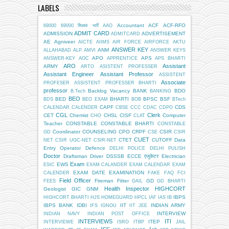
LABELS
Accountant
ACF
ACF-RFO
69000
69000 शिक्षक भर्ती
AAO
ADMIT CARD
ADMISSION
ADVERTISEMENT
ADMITCARD
AE
Agniveer
AICTE
AIIMS
AIR FORCE
AIRFORCE
AKTU
ANSWER KEY
ANM
ALLAHABAD
ALP
AMVI
ANSWER KEYS
APO
APS
ANSWER-KEY
AOC
APPRENTICE
APS BHARTI
ARO
Assistant
ARMY
ARTO
ASISTENT PROFESSER
Assistant Engineer
Assistant Professor
ASSISTENT
Associate
PROFESER
ASSISTENT PROFESSER BHARTI
professor
Backlog Vacancy
BANK
BDO
B.Tech
BANKING
BEO
BED
BHARTI
BPSC
BSF
BDS
BEO EXAM
BOB
BTech
CAPF
CDS
CALENDAR
CALENDER
CBSE
CCC
CDAC
CDPO
CGL
Clerk
CET
Chemist
CHSL
CISF
Computer
CHO
CLAT
Teacher
CONSTABLE
CONSTABLE BHARTI
CONSTABLE
Coordinator
COUNSELING
CPO
CRPF
CSIR
GD
CSE
CSIR
CUET
CTET
CUTOFF
Data
NET
CSIR UGC-NET
CSIR-NET
Entry Operator
Defence
DELHI POLICE
DELHI PULISH
Doctor
Draftsman
Driver
DSSSB
ECCE एजुकेटर
Electrician
Exam
EWS
ESIC
EXAM CALANDER
EXAM CALENDAR
EXAM
EXAM DATE
EXAMINATION
CALENDER
FAKE
FAQ
FCI
Field Officer
Fireman
Fitter
GD
FEES
GAIL
GD BHARTI
Health Inspector
HIGHCORT
Geologist
GIC
GNM
IBPS
HIGHCORT BHARTI
HJS
HOMEGUARD
HPCL
IAF
IAS
IB
IBPS BANK
IDBI
IIT
INDIAN ARMY
IFS
IGNOU
IIT JEE
INTERVIEW
INDIAN NAVY
INDIAN POST OFFICE
INTERVIEWS
ITI
ITEP
INTERVIEWE
ISRO
ITBP
JAIL