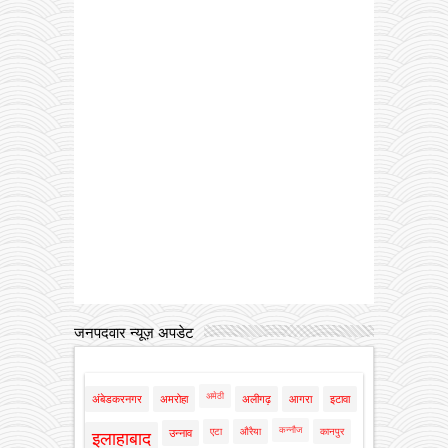
जनपदवार न्यूज़ अपडेट
अमेठी
अंबेडकरनगर
अमरोहा
अलीगढ़
आगरा
इटावा
कन्नौज
एटा
औरैया
कानपुर
उन्नाव
इलाहाबाद