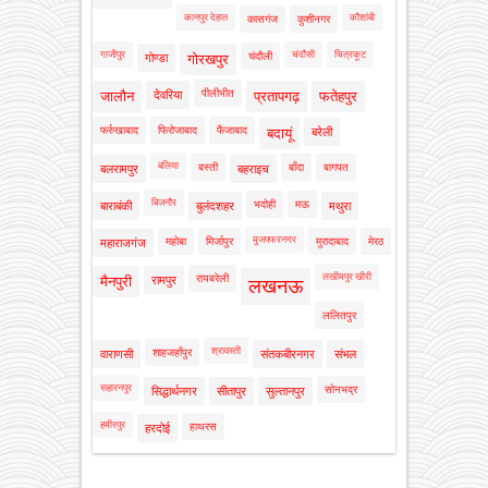
कानपुर देहात
कौशांबी
कासगंज
कुशीनगर
गाजीपुर
चंदौसी
चित्रकूट
चंदौली
गोण्डा
गोरखपुर
पीलीभीत
जालौन
देवरिया
प्रतापगढ़
फतेहपुर
फर्रुखाबाद
फिरोजाबाद
फैजाबाद
बदायूं
बरेली
बलिया
बस्ती
बाँदा
बागपत
बलरामपुर
बहराइच
बिजनौर
भदोही
मऊ
बाराबंकी
बुलंदशहर
मथुरा
मुजफ्फरनगर
महोबा
मिर्जापुर
मुरादाबाद
मेरठ
महाराजगंज
लखीमपुर खीरी
रायबरेली
मैनपुरी
रामपुर
लखनऊ
ललितपुर
श्रावस्ती
शाहजहाँपुर
वाराणसी
संतकबीरनगर
संभल
सहारनपुर
सोनभद्र
सिद्धार्थनगर
सीतापुर
सुल्तानपुर
हमीरपुर
हाथरस
हरदोई