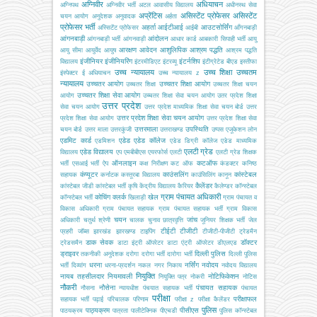
अग्निवीर
अधियाचन
अग्निपथ
अग्निवीर भर्ती
अटल आवासीय विद्यालय
अधीनस्थ सेवा
अप्रेंटिस
असिस्टेंट प्रोफेसर
असिस्टेंट
चयन आयोग
अनुदेशक
अनुवादक
अर्हता
प्रोफेसर भर्ती
अहर्ता
आईटीआई
आउटसोर्सिंग
अस्सिटेंट प्रोफेसर
आईबी
आँगनबाड़ी
आंगनबाड़ी
आंदोलन
आंगनबाड़ी भर्ती
आंगनवाड़ी
आधार कार्ड
आबकारी सिपाही भर्ती
आयु
आरक्षण
आवेदन
आशुलिपिक
आश्रम पद्धति
आयु सीमा
आयुर्वेद
आयुष
आश्रम पद्धति
इंजीनियर
इंजीनियरिंग
इंटर्नशिप
विद्यालय
इंटरमीडिएट
इंटरव्यू
इंटीग्रेटेड बीएड
इस्तीफा
उच्च न्यायालय
उच्च शिक्षा
उच्चतम
इंस्पेक्टर
ई अधियाचन
उच्च न्यायालय z
न्यायालय
उच्चतर आयोग
उच्चतर शिक्षा आयोग
उच्चतर शिक्षा
उच्चतर शिक्षा चयन
उच्चतर शिक्षा सेवा आयोग
आयोग
उच्चतर शिक्षा सेवा चयन आयोग
उतर प्रदेश शिक्षा
उत्तर प्रदेश
सेवा चयन आयोग
उत्तर प्रदेश माध्यमिक शिक्षा सेवा चयन बोर्ड
उत्तर
उत्तर प्रदेश शिक्षा सेवा चयन आयोग
प्रदेश शिक्षा सेवा आयोग
उत्तर प्रदेश शिक्षा सेवा
उत्तरमाला
उपस्थिति
चयन बोर्ड
उत्तर माला
उत्तरकुंजी
उत्तराखण्ड
उप्पस
एजूकेशन लोन
एडमिट कार्ड
एडेड
एडेड कॉलेज
एडमिशन
एडेड डिग्री कॉलेज
एडेड माध्यमिक
एलटी ग्रेड
एडेड विद्यालय
विद्यालय
एप
एमबीबीएस
एयरफोर्स
एलटी
एलटी ग्रेड शिक्षक
ऑनलाइन
कटऑफ
भर्ती
एसआई भर्ती
ऐप
कक्ष निरीक्षण
कट ऑफ
कंडक्टर
कनिष्ठ
कंप्यूटर
काउंसलिंग
कांस्टेबल
सहायक
कर्नाटक
कस्तूरबा विद्यालय
काउंसिलिंग
कानून
कैलेंडर
कांस्टेबल जीडी
कांस्टेबल भर्ती
कृषि
केंद्रीय विद्यालय
कैरियर
कैलेण्डर
कॉन्स्टेबल
ग्राम पंचायत अधिकारी
कोचिंग
क्लर्क
खेल
कॉन्स्टेबल भर्ती
खिलाड़ी
ग्राम पंचायत व
विकास अधिकारी
ग्राम पंचायत सहायक
ग्राम पंचायत सहायक भर्ती
ग्राम विकास
चयन
जांच
अधिकारी
चतुर्थ श्रेणी
चालक
चुनाव
छात्रवृत्ति
जूनियर शिक्षक भर्ती
जेल
टीईटी
टीजीटी
प्रहरी
जॉब्स
झारखंड
झारखण्ड
टाइपिंग
टीजीटी-पीजीटी
ट्रेडमैन
डाक सेवक
डॉक्टर
ट्रेडसमैन
डाटा इंट्री ऑपरेटर
डाटा एंट्री ऑपरेटर
डीएलएड
ड्राइवर
दिल्ली पुलिस
तकनीकी अनुदेशक
दरोगा
दरोगा भर्ती
दारोगा भर्ती
दिल्ली पुलिस
धरना
नर्सिंग
नवोदय
भर्ती
दिव्यांग
धरना-प्रदर्शन
नकल
नगर निकाय
नवोदय विद्यालय
नियुक्ति
नायब तहसीलदार
नियमावली
नोटिफिकेशन
नियुक्ति पत्र
नोकरी
नोटिस
नौकरी
नौसेना
पंचायत सहायक
नौसना
न्यायधीश
पंचयात सहायक भर्ती
पंचायत
परीक्षा
परीक्षाफल
सहायक भर्ती
पढ़ाई
परिचालक
परिणाम
परीक्षा z
परीक्षा कैलेंडर
पुलिस
पाठ्यक्रम
पीसीएस
पाठयक्रम
पात्रता
पालीटेक्निक
पीएचडी
पुलिस कॉन्स्टेबल