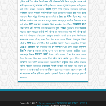
पुलिस भर्ती
पेपर लीक
पैरामेडिकल
पॉलिटेक्निक
पॉलीटेक्निक
प्रदर्शन
प्रधानचार्य
भर्ती
प्रधानाचार्य भर्ती
प्रवक्ता
प्रधानाचार्य
प्रयोगशाला सहायक
प्रवक्ता भर्ती
प्रवक्ता
प्रवेश
प्रवेश पत्र
भर्ती परीक्षा
प्रवक्ता साक्षात्कार
प्रवेश।
प्रवेशपत्र
प्रशिक्षक
प्रशिक्षण
प्राचार्य भर्ती
प्रोफेसर
फीस
बजट
प्राचार्य
फर्जी
फार्मासिस्ट
फार्मेसी
फॉर्म
भर्ती
बिहार
बैंकिंग
बीएड
बेरोजगार
बेसिक शिक्षा
बैठक
बर्खास्तगी
बेरोजगारी
बैंक
भर्ती
मजदूर
मध्यप्रदेश
कैलेण्डर
भारतीय डाक
भ्रष्टाचार
मदरसा
मध्यमिक शिक्षा सेवा चयन
मांग
माध्यमिक शिक्षा
माध्यमिक
माध्यमिक शिक्षा
बोर्ड
महिला
माध्यमिक शिक्षा विभाग
सेवा चयन बोर्ड
मानदेय
मुख्य सेविका
मेडिकल
मुक्त विश्वविद्यालय
मूल्यांकन
मेट्रो
यूजीसी
यूपी पुलिस
यूपी पुलिस भर्ती
मेडिकल विभाग
मोबाइल
यूपी पुलिस एसआई भर्ती
रसोइया
यूपी बोर्ड
रजिस्ट्रार
रजिस्ट्रेशन
राजकीय
राजर्षि टंडन मुक्त विश्वविद्यालय
राजस्थान
रिजल्ट
रिजल्ट्स
राजस्व परिषद
राज्य शिक्षा सेवा चयन आयोग
रेडियो
रेलवे
रोजगार
लिपिक
ऑपरेटर
रेलवे भर्ती
रैंकिंग
रैली
रो-ARO
रोडवेज
लाइब्रेरियन
लेखपाल
लेखपाल भर्ती
वन दरोगा
वायुसेना
लेखपालज भर्ती
वन रक्षक
वरिष्ठ प्रवक्ता
विज्ञप्ति
विज्ञापन
विरोध
शारीरिक दक्षता
विद्यालय
वेटनरी
वेतन
वेतनमान
वैज्ञानिक
शिक्षक भर्ती
शासनादेश
शिक्षक
शिक्षा
शिक्षक भर्ती UPPSC
शिक्षा चयन आयोग
शिक्षा सेवा चयन आयोग
शिक्षा निदेशालय
शिक्षा सेवा आयोग
शुल्क
शैक्षिक योग्यता
सत्यापन
सर्कुलर
समय सारिणी
समाज कल्याण
सरकारी नौकरी
सर्वेयर
सर्वोदय विद्यालय
संविदा
संस्कृत
साक्षात्कार
सिपाही
सिपाही भर्ती
सहकारिता
सिविल जज
सूचना का
सेना
सेना भर्ती
सैनिक स्कूल
स्टाफ नर्स
अधिकार
सेवायोजन
स्कूल
स्क्रीनिंग
स्टाइपेंड
स्टेनोग्राफर
स्वीपर
हरियाणा
हाईकोर्ट
होमगार्ड
हाइकोर्ट
हिमांचल प्रदेश
हेल्पलाइन
होमगार्ड्स
Copyright © 2012 •
Sewayojan.com | सेवायोजन डॉट कॉम | नौकरी | रोजगार |
Jobs | Alerts
• All Right Reserved