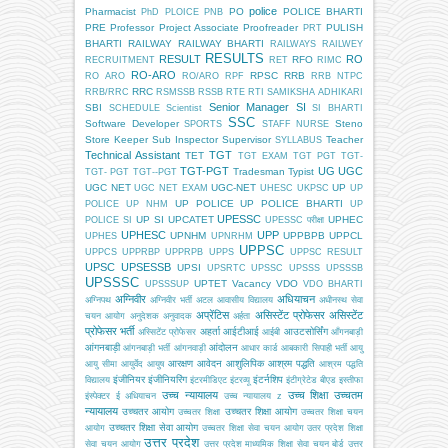
police
Pharmacist
PO
POLICE BHARTI
PhD
PLOICE
PNB
PRE
Professor
Project Associate
Proofreader
PULISH
PRT
BHARTI
RAILWAY
RAILWAY BHARTI
RAILWAYS
RAILWEY
RESULTS
RESULT
RO
RFO
RECRUITMENT
RET
RIMC
RO-ARO
RPSC
RRB
RO ARO
RO/ARO
RPF
RRB NTPC
RRC
RRB/RRC
RSMSSB
RSSB
RTE
RTI
SAMIKSHA ADHIKARI
Senior Manager
SI
SBI
SCHEDULE
Scientist
SI BHARTI
SSC
Software Developer
Steno
SPORTS
STAFF NURSE
Store Keeper
Sub Inspector
Supervisor
Teacher
SYLLABUS
Technical Assistant
TGT
TET
TGT EXAM
TGT PGT
TGT-
TGT-PGT
UG
UGC
Tradesman
Typist
TGT- PGT
TGT--PGT
UGC NET
UGC-NET
UP
UGC NET EXAM
UHESC
UKPSC
UP
UP POLICE
UP POLICE BHARTI
POLICE
UP NHM
UP
UPESSC
UP SI
UPCATET
UPHEC
POLICE SI
UPESSC परीक्षा
UPHESC
UPP
UPNHM
UPPBPB
UPPCL
UPHES
UPNRHM
UPPSC
UPPCS
UPPRBP
UPPRPB
UPPS
UPPSC RESULT
UPSC
UPSESSB
UPSI
UPSRTC
UPSSC
UPSSS
UPSSSB
UPSSSC
UPTET
Vacancy
VDO
UPSSSUP
VDO BHARTI
अग्निवीर
अधियाचन
अग्निपथ
अग्निवीर भर्ती
अटल आवासीय विद्यालय
अधीनस्थ सेवा
अप्रेंटिस
असिस्टेंट प्रोफेसर
असिस्टेंट
चयन आयोग
अनुदेशक
अनुवादक
अर्हता
प्रोफेसर भर्ती
अहर्ता
आईटीआई
आउटसोर्सिंग
अस्सिटेंट प्रोफेसर
आईबी
आँगनबाड़ी
आंगनबाड़ी
आंदोलन
आंगनबाड़ी भर्ती
आंगनवाड़ी
आधार कार्ड
आबकारी सिपाही भर्ती
आयु
आरक्षण
आवेदन
आशुलिपिक
आश्रम पद्धति
आयु सीमा
आयुर्वेद
आयुष
आश्रम पद्धति
इंजीनियर
इंजीनियरिंग
इंटर्नशिप
विद्यालय
इंटरमीडिएट
इंटरव्यू
इंटीग्रेटेड बीएड
इस्तीफा
उच्च न्यायालय
उच्च शिक्षा
उच्चतम
इंस्पेक्टर
ई अधियाचन
उच्च न्यायालय z
न्यायालय
उच्चतर आयोग
उच्चतर शिक्षा आयोग
उच्चतर शिक्षा
उच्चतर शिक्षा चयन
उच्चतर शिक्षा सेवा आयोग
आयोग
उच्चतर शिक्षा सेवा चयन आयोग
उतर प्रदेश शिक्षा
उत्तर प्रदेश
सेवा चयन आयोग
उत्तर प्रदेश माध्यमिक शिक्षा सेवा चयन बोर्ड
उत्तर