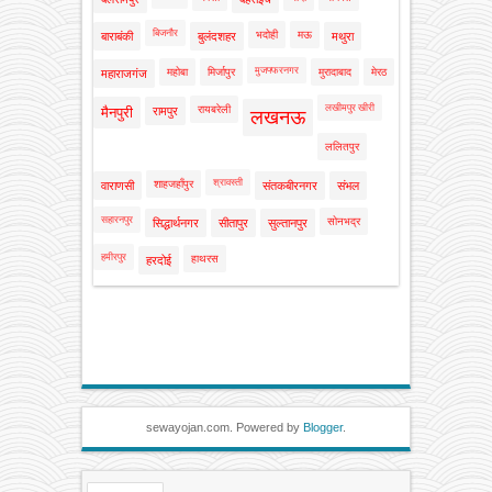
बिजनौर
भदोही
मऊ
बाराबंकी
बुलंदशहर
मथुरा
मुजफ्फरनगर
महोबा
मिर्जापुर
मुरादाबाद
मेरठ
महाराजगंज
लखीमपुर खीरी
रायबरेली
मैनपुरी
रामपुर
लखनऊ
ललितपुर
श्रावस्ती
शाहजहाँपुर
वाराणसी
संतकबीरनगर
संभल
सहारनपुर
सोनभद्र
सिद्धार्थनगर
सीतापुर
सुल्तानपुर
हमीरपुर
हाथरस
हरदोई
sewayojan.com. Powered by
Blogger
.