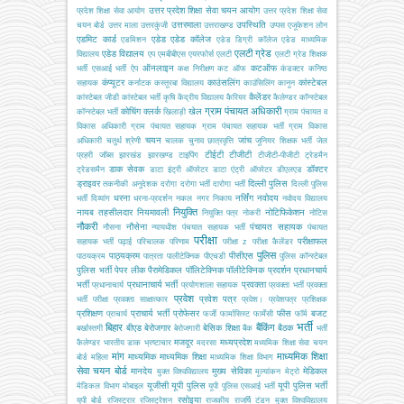
उत्तर प्रदेश शिक्षा सेवा चयन आयोग
प्रदेश शिक्षा सेवा आयोग
उत्तर प्रदेश शिक्षा सेवा
उत्तरमाला
उपस्थिति
चयन बोर्ड
उत्तर माला
उत्तरकुंजी
उत्तराखण्ड
उप्पस
एजूकेशन लोन
एडमिट कार्ड
एडेड
एडेड कॉलेज
एडमिशन
एडेड डिग्री कॉलेज
एडेड माध्यमिक
एलटी ग्रेड
एडेड विद्यालय
विद्यालय
एप
एमबीबीएस
एयरफोर्स
एलटी
एलटी ग्रेड शिक्षक
ऑनलाइन
कटऑफ
भर्ती
एसआई भर्ती
ऐप
कक्ष निरीक्षण
कट ऑफ
कंडक्टर
कनिष्ठ
कंप्यूटर
काउंसलिंग
कांस्टेबल
सहायक
कर्नाटक
कस्तूरबा विद्यालय
काउंसिलिंग
कानून
कैलेंडर
कांस्टेबल जीडी
कांस्टेबल भर्ती
कृषि
केंद्रीय विद्यालय
कैरियर
कैलेण्डर
कॉन्स्टेबल
ग्राम पंचायत अधिकारी
कोचिंग
क्लर्क
खेल
कॉन्स्टेबल भर्ती
खिलाड़ी
ग्राम पंचायत व
विकास अधिकारी
ग्राम पंचायत सहायक
ग्राम पंचायत सहायक भर्ती
ग्राम विकास
चयन
जांच
अधिकारी
चतुर्थ श्रेणी
चालक
चुनाव
छात्रवृत्ति
जूनियर शिक्षक भर्ती
जेल
टीईटी
टीजीटी
प्रहरी
जॉब्स
झारखंड
झारखण्ड
टाइपिंग
टीजीटी-पीजीटी
ट्रेडमैन
डाक सेवक
डॉक्टर
ट्रेडसमैन
डाटा इंट्री ऑपरेटर
डाटा एंट्री ऑपरेटर
डीएलएड
ड्राइवर
दिल्ली पुलिस
तकनीकी अनुदेशक
दरोगा
दरोगा भर्ती
दारोगा भर्ती
दिल्ली पुलिस
धरना
नर्सिंग
नवोदय
भर्ती
दिव्यांग
धरना-प्रदर्शन
नकल
नगर निकाय
नवोदय विद्यालय
नियुक्ति
नायब तहसीलदार
नियमावली
नोटिफिकेशन
नियुक्ति पत्र
नोकरी
नोटिस
नौकरी
नौसेना
पंचायत सहायक
नौसना
न्यायधीश
पंचयात सहायक भर्ती
पंचायत
परीक्षा
परीक्षाफल
सहायक भर्ती
पढ़ाई
परिचालक
परिणाम
परीक्षा z
परीक्षा कैलेंडर
पुलिस
पाठ्यक्रम
पीसीएस
पाठयक्रम
पात्रता
पालीटेक्निक
पीएचडी
पुलिस कॉन्स्टेबल
पुलिस भर्ती
पेपर लीक
पैरामेडिकल
पॉलिटेक्निक
पॉलीटेक्निक
प्रदर्शन
प्रधानचार्य
भर्ती
प्रधानाचार्य भर्ती
प्रवक्ता
प्रधानाचार्य
प्रयोगशाला सहायक
प्रवक्ता भर्ती
प्रवक्ता
प्रवेश
प्रवेश पत्र
भर्ती परीक्षा
प्रवक्ता साक्षात्कार
प्रवेश।
प्रवेशपत्र
प्रशिक्षक
प्रशिक्षण
प्राचार्य भर्ती
प्रोफेसर
फीस
बजट
प्राचार्य
फर्जी
फार्मासिस्ट
फार्मेसी
फॉर्म
भर्ती
बिहार
बैंकिंग
बीएड
बेरोजगार
बेसिक शिक्षा
बैठक
बर्खास्तगी
बेरोजगारी
बैंक
भर्ती
मजदूर
मध्यप्रदेश
कैलेण्डर
भारतीय डाक
भ्रष्टाचार
मदरसा
मध्यमिक शिक्षा सेवा चयन
मांग
माध्यमिक शिक्षा
माध्यमिक
माध्यमिक शिक्षा
बोर्ड
महिला
माध्यमिक शिक्षा विभाग
सेवा चयन बोर्ड
मानदेय
मुख्य सेविका
मेडिकल
मुक्त विश्वविद्यालय
मूल्यांकन
मेट्रो
यूजीसी
यूपी पुलिस
यूपी पुलिस भर्ती
मेडिकल विभाग
मोबाइल
यूपी पुलिस एसआई भर्ती
रसोइया
यूपी बोर्ड
रजिस्ट्रार
रजिस्ट्रेशन
राजकीय
राजर्षि टंडन मुक्त विश्वविद्यालय