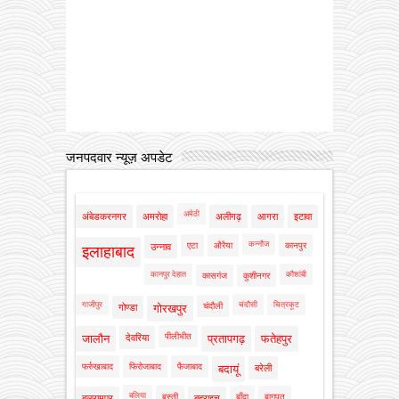
जनपदवार न्यूज़ अपडेट
अमेठी
अंबेडकरनगर
अमरोहा
अलीगढ़
आगरा
इटावा
कन्नौज
एटा
औरैया
कानपुर
उन्नाव
इलाहाबाद
कानपुर देहात
कौशांबी
कासगंज
कुशीनगर
गाजीपुर
चंदौसी
चित्रकूट
चंदौली
गोण्डा
गोरखपुर
पीलीभीत
जालौन
देवरिया
प्रतापगढ़
फतेहपुर
फर्रुखाबाद
फिरोजाबाद
फैजाबाद
बदायूं
बरेली
बलिया
बस्ती
बाँदा
बागपत
बलरामपुर
बहराइच