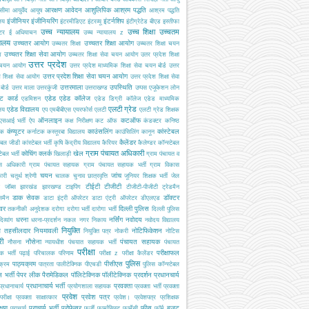
आरक्षण
आवेदन
आशुलिपिक
आश्रम पद्धति
सीमा
आयुर्वेद
आयुष
आश्रम पद्धति
इंजीनियर
इंजीनियरिंग
इंटर्नशिप
ालय
इंटरमीडिएट
इंटरव्यू
इंटीग्रेटेड बीएड
इस्तीफा
उच्च न्यायालय
उच्च शिक्षा
उच्चतम
्टर
ई अधियाचन
उच्च न्यायालय z
यालय
उच्चतर आयोग
उच्चतर शिक्षा आयोग
उच्चतर शिक्षा
उच्चतर शिक्षा चयन
उच्चतर शिक्षा सेवा आयोग
ग
उच्चतर शिक्षा सेवा चयन आयोग
उतर प्रदेश शिक्षा
उत्तर प्रदेश
 चयन आयोग
उत्तर प्रदेश माध्यमिक शिक्षा सेवा चयन बोर्ड
उत्तर
उत्तर प्रदेश शिक्षा सेवा चयन आयोग
श शिक्षा सेवा आयोग
उत्तर प्रदेश शिक्षा सेवा
उत्तरमाला
उपस्थिति
ोर्ड
उत्तर माला
उत्तरकुंजी
उत्तराखण्ड
उप्पस
एजूकेशन लोन
ट कार्ड
एडेड
एडेड कॉलेज
एडमिशन
एडेड डिग्री कॉलेज
एडेड माध्यमिक
एलटी ग्रेड
एडेड विद्यालय
ालय
एप
एमबीबीएस
एयरफोर्स
एलटी
एलटी ग्रेड शिक्षक
ऑनलाइन
कटऑफ
एसआई भर्ती
ऐप
कक्ष निरीक्षण
कट ऑफ
कंडक्टर
कनिष्ठ
कंप्यूटर
काउंसलिंग
कांस्टेबल
यक
कर्नाटक
कस्तूरबा विद्यालय
काउंसिलिंग
कानून
कैलेंडर
टेबल जीडी
कांस्टेबल भर्ती
कृषि
केंद्रीय विद्यालय
कैरियर
कैलेण्डर
कॉन्स्टेबल
ग्राम पंचायत अधिकारी
कोचिंग
क्लर्क
खेल
टेबल भर्ती
खिलाड़ी
ग्राम पंचायत व
स अधिकारी
ग्राम पंचायत सहायक
ग्राम पंचायत सहायक भर्ती
ग्राम विकास
चयन
जांच
ारी
चतुर्थ श्रेणी
चालक
चुनाव
छात्रवृत्ति
जूनियर शिक्षक भर्ती
जेल
टीईटी
टीजीटी
जॉब्स
झारखंड
झारखण्ड
टाइपिंग
टीजीटी-पीजीटी
ट्रेडमैन
डाक सेवक
डॉक्टर
समैन
डाटा इंट्री ऑपरेटर
डाटा एंट्री ऑपरेटर
डीएलएड
इवर
दिल्ली पुलिस
तकनीकी अनुदेशक
दरोगा
दरोगा भर्ती
दारोगा भर्ती
दिल्ली पुलिस
धरना
नर्सिंग
नवोदय
दिव्यांग
धरना-प्रदर्शन
नकल
नगर निकाय
नवोदय विद्यालय
नियुक्ति
ब तहसीलदार
नियमावली
नोटिफिकेशन
नियुक्ति पत्र
नोकरी
नोटिस
री
नौसेना
पंचायत सहायक
नौसना
न्यायधीश
पंचयात सहायक भर्ती
पंचायत
परीक्षा
परीक्षाफल
क भर्ती
पढ़ाई
परिचालक
परिणाम
परीक्षा z
परीक्षा कैलेंडर
पुलिस
पाठ्यक्रम
पीसीएस
क्रम
पात्रता
पालीटेक्निक
पीएचडी
पुलिस कॉन्स्टेबल
 भर्ती
पेपर लीक
पैरामेडिकल
पॉलिटेक्निक
पॉलीटेक्निक
प्रदर्शन
प्रधानचार्य
प्रधानाचार्य भर्ती
प्रवक्ता
प्रधानाचार्य
प्रयोगशाला सहायक
प्रवक्ता भर्ती
प्रवक्ता
प्रवेश
प्रवेश पत्र
परीक्षा
प्रवक्ता साक्षात्कार
प्रवेश।
प्रवेशपत्र
प्रशिक्षक
क्षण
प्राचार्य भर्ती
प्रोफेसर
फीस
बजट
प्राचार्य
फर्जी
फार्मासिस्ट
फार्मेसी
फॉर्म