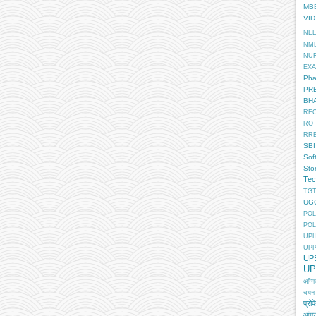
MB
VI
NE
NM
NU
EX
Pha
PR
BH
RE
RO
RR
SBI
Sof
Sto
Tec
TGT
UG
POL
POL
UP
UP
UP
UP
अग्न
चयन
प्रोफ
आंगन