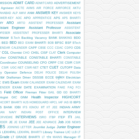
ADMIT CARD
MISSION
ADVERTISEMENT
ADMITCARD
Agniveer
AICTE
AIIMS
AIR FORCE
AIRFORCE
AKTU
ANSWER KEY
ANM
AHABAD
ALP
AMVI
ANSWER KEYS
APO
APS
SWER-KEY
AOC
APPRENTICE
APS BHARTI
ARO
Assistant
MY
ARTO
ASISTENT PROFESSER
istant Engineer
Assistant Professor
ASSISTENT
Associate
OFESER
ASSISTENT PROFESSER BHARTI
fessor
Backlog Vacancy
BANK
BDO
B.Tech
BANKING
BEO
BED
BHARTI
BPSC
BSF
S
BEO EXAM
BOB
BTech
CAPF
CDS
LENDAR
CALENDER
CBSE
CCC
CDAC
CDPO
CGL
Clerk
T
Chemist
CHSL
CISF
Computer
CHO
CLAT
cher
CONSTABLE
CONSTABLE BHARTI
CONSTABLE
Coordinator
COUNSELING
CPO
CRPF
CSIR
CSE
CSIR
CUET
CTET
CUTOFF
Data
T
CSIR UGC-NET
CSIR-NET
ry Operator
Defence
DELHI POLICE
DELHI PULISH
tor
Draftsman
Driver
DSSSB
ECCE एजुकेटर
Electrician
Exam
EWS
C
EXAM CALANDER
EXAM CALENDAR
EXAM
EXAM DATE
EXAMINATION
LENDER
FAKE
FAQ
FCI
Field Officer
Fireman
Fitter
GD
S
GAIL
GD BHARTI
Health Inspector
HIGHCORT
logist
GIC
GNM
IBPS
HCORT BHARTI
HJS
HOMEGUARD
HPCL
IAF
IAS
IB
PS BANK
IDBI
IIT
INDIAN ARMY
IFS
IGNOU
IIT JEE
INTERVIEW
DIAN NAVY
INDIAN POST OFFICE
INTERVIEWS
ITI
ITEP
ERVIEWE
ISRO
ITBP
JAIL
JEE
Job
JE
RDER
JE EXAM
JEE ADVANCE
JOB NEWS
BS
Junior Engineer
Journlist
Judge
JOINING LETTER
S
LEKHPAL
Library Trainee
LIC
LEKHPAL BHARTI
LLB
LT
 Grade
LT GRADE BHARTI
Manager IT
LT ग्रेड
MAINS