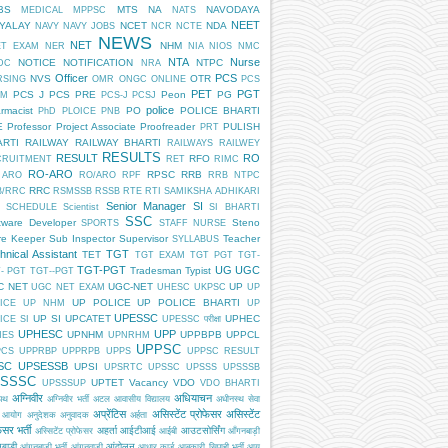
BS
MTS
NA
NAVODAYA
MEDICAL
MPPSC
NATS
NEET
DYALAY
NCET
NDA
NAVY
NAVY JOBS
NCR
NCTE
NEWS
NET
NHM
ET EXAM
NER
NIA
NIOS
NMC
NTA
Nurse
NOTICE
NOTIFICATION
NTPC
DC
NRA
Officer
PCS
NVS
OTR
RSING
OMR
ONGC
ONLINE
PCS
PET
PGT
PCS J
PCS PRE
Peon
PG
AM
PCS-J
PCSJ
police
rmacist
PO
POLICE BHARTI
PhD
PLOICE
PNB
E
Professor
Project Associate
Proofreader
PULISH
PRT
ARTI
RAILWAY
RAILWAY BHARTI
RAILWAYS
RAILWEY
RESULTS
RESULT
RO
RFO
CRUITMENT
RET
RIMC
RO-ARO
RPSC
RRB
 ARO
RO/ARO
RPF
RRB NTPC
RRC
B/RRC
RSMSSB
RSSB
RTE
RTI
SAMIKSHA ADHIKARI
Senior Manager
SI
SCHEDULE
Scientist
SI BHARTI
SSC
tware Developer
Steno
SPORTS
STAFF NURSE
re Keeper
Sub Inspector
Supervisor
Teacher
SYLLABUS
hnical Assistant
TGT
TET
TGT EXAM
TGT PGT
TGT-
TGT-PGT
UG
UGC
Tradesman
Typist
- PGT
TGT--PGT
C NET
UGC-NET
UP
UGC NET EXAM
UHESC
UKPSC
UP
UP POLICE
UP POLICE BHARTI
ICE
UP NHM
UP
UPESSC
UP SI
UPCATET
UPHEC
ICE SI
UPESSC परीक्षा
UPHESC
UPP
UPNHM
UPPBPB
UPPCL
HES
UPNRHM
UPPSC
PCS
UPPRBP
UPPRPB
UPPS
UPPSC RESULT
SC
UPSESSB
UPSI
UPSRTC
UPSSC
UPSSS
UPSSSB
SSSC
UPTET
Vacancy
VDO
UPSSSUP
VDO BHARTI
अग्निवीर
अधियाचन
िपथ
अग्निवीर भर्ती
अटल आवासीय विद्यालय
अधीनस्थ सेवा
अप्रेंटिस
असिस्टेंट प्रोफेसर
असिस्टेंट
 आयोग
अनुदेशक
अनुवादक
अर्हता
ेसर भर्ती
अहर्ता
आईटीआई
आउटसोर्सिंग
अस्सिटेंट प्रोफेसर
आईबी
आँगनबाड़ी
बाड़ी
आंदोलन
आंगनबाड़ी भर्ती
आंगनवाड़ी
आधार कार्ड
आबकारी सिपाही भर्ती
आयु