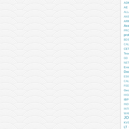
AD
AE
ALL
AN
AR
Ass
PR
pro
BD
CA
CE
Tea
GD
NE
Ent
Doc
ESI
CA
FEE
Geo
HIG
IB
IN
INT
WA
JO
KV
LT