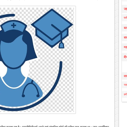
ज
फर्
बल
बार
मह
मै
वा
सहा
हमी
परीक्षा कराता रहा है। एसजीपीजीआई अपने यहां संचालित कोर्स की परीक्षा खुद कराता था। उप्र आयुर्विज्ञान