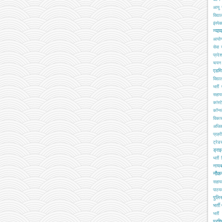
आयु 
विद्य
इंस्पेक
न्या
आयो
सेवा
प्रदे
चयन ब
एडमि
विद्य
भर्ती
सहा
कांस्
कॉन्स्
विका
अधिक
प्रहरी
ट्रेड
ड्रा
भर्ती
नाय
नौक
सहाय
पाठय
पुलिस
भर्ती
भर्ती 
प्रशि