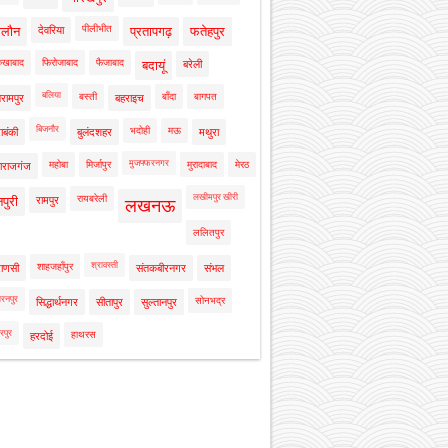
पीलीभीत
ालौन
देवरिया
प्रतापगढ़
फतेहपुर
रुखाबाद
फिरोजाबाद
फैजाबाद
बदायूं
बरेली
बलिया
बस्ती
बाँदा
बागपत
रामपुर
बहराइच
बिजनौर
भदोही
मऊ
ाबंकी
बुलंदशहर
मथुरा
मुजफ्फरनगर
महोबा
मिर्जापुर
मुरादाबाद
मेरठ
ाराजगंज
लखीमपुर खीरी
रायबरेली
नपुरी
रामपुर
लखनऊ
ललितपुर
श्रावस्ती
शाहजहाँपुर
राणसी
संतकबीरनगर
संभल
रनपुर
सोनभद्र
सिद्धार्थनगर
सीतापुर
सुल्तानपुर
रपुर
हाथरस
हरदोई