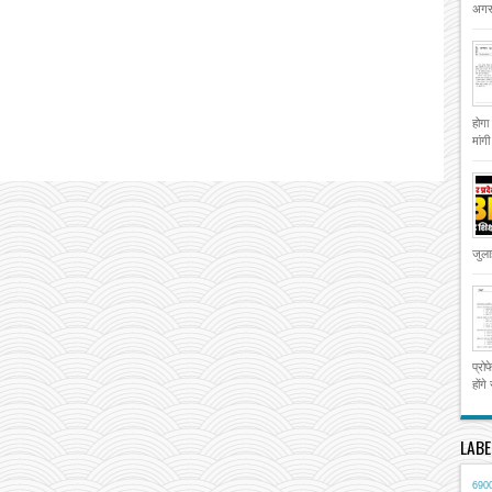
अगस्
होगा
मांग
जुला
प्रो
होंगे
LABE
690