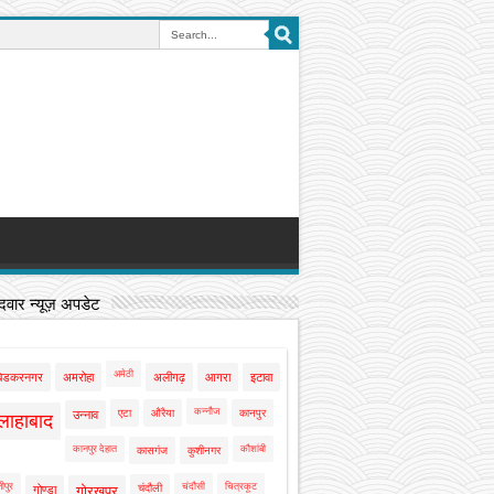
वार न्यूज़ अपडेट
अमेठी
बेडकरनगर
अमरोहा
अलीगढ़
आगरा
इटावा
कन्नौज
एटा
औरैया
कानपुर
उन्नाव
लाहाबाद
कानपुर देहात
कौशांबी
कासगंज
कुशीनगर
ीपुर
चंदौसी
चित्रकूट
चंदौली
गोण्डा
गोरखपुर