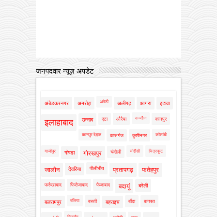
जनपदवार न्यूज़ अपडेट
अमेठी
अंबेडकरनगर
अमरोहा
अलीगढ़
आगरा
इटावा
कन्नौज
एटा
औरैया
कानपुर
उन्नाव
इलाहाबाद
कानपुर देहात
कौशांबी
कासगंज
कुशीनगर
गाजीपुर
चंदौसी
चित्रकूट
चंदौली
गोण्डा
गोरखपुर
पीलीभीत
जालौन
देवरिया
प्रतापगढ़
फतेहपुर
फर्रुखाबाद
फिरोजाबाद
फैजाबाद
बदायूं
बरेली
बलिया
बस्ती
बाँदा
बागपत
बलरामपुर
बहराइच