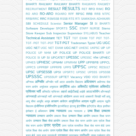
BHARTI
RAILWAY
RAILWAY BHARTI
RAILWAYS
RAILWEY
RESULTS
RESULT
RO
RFO
RECRUITMENT
RET
RIMC
RO-ARO
RPSC
RRB
RO ARO
RO/ARO
RPF
RRB NTPC
RRC
RRB/RRC
RSMSSB
RSSB
RTE
RTI
SAMIKSHA ADHIKARI
Senior Manager
SI
SBI
SCHEDULE
Scientist
SI BHARTI
SSC
Software Developer
Steno
SPORTS
STAFF NURSE
Store Keeper
Sub Inspector
Supervisor
Teacher
SYLLABUS
Technical Assistant
TGT
TET
TGT EXAM
TGT PGT
TGT-
TGT-PGT
UG
UGC
Tradesman
Typist
TGT- PGT
TGT--PGT
UGC NET
UGC-NET
UP
UGC NET EXAM
UHESC
UKPSC
UP
UP POLICE
UP POLICE BHARTI
POLICE
UP NHM
UP
UPESSC
UP SI
UPCATET
UPHEC
POLICE SI
UPESSC परीक्षा
UPHESC
UPP
UPNHM
UPPBPB
UPPCL
UPHES
UPNRHM
UPPSC
UPPCS
UPPRBP
UPPRPB
UPPS
UPPSC RESULT
UPSC
UPSESSB
UPSI
UPSRTC
UPSSC
UPSSS
UPSSSB
UPSSSC
UPTET
Vacancy
VDO
UPSSSUP
VDO BHARTI
अग्निवीर
अधियाचन
अग्निपथ
अग्निवीर भर्ती
अटल आवासीय विद्यालय
अधीनस्थ सेवा
अप्रेंटिस
असिस्टेंट प्रोफेसर
असिस्टेंट
चयन आयोग
अनुदेशक
अनुवादक
अर्हता
प्रोफेसर भर्ती
अहर्ता
आईटीआई
आउटसोर्सिंग
अस्सिटेंट प्रोफेसर
आईबी
आँगनबाड़ी
आंगनबाड़ी
आंदोलन
आंगनबाड़ी भर्ती
आंगनवाड़ी
आधार कार्ड
आबकारी सिपाही भर्ती
आयु
आरक्षण
आवेदन
आशुलिपिक
आश्रम पद्धति
आयु सीमा
आयुर्वेद
आयुष
आश्रम पद्धति
इंजीनियर
इंजीनियरिंग
इंटर्नशिप
विद्यालय
इंटरमीडिएट
इंटरव्यू
इंटीग्रेटेड बीएड
इस्तीफा
उच्च न्यायालय
उच्च शिक्षा
उच्चतम
इंस्पेक्टर
ई अधियाचन
उच्च न्यायालय z
न्यायालय
उच्चतर आयोग
उच्चतर शिक्षा आयोग
उच्चतर शिक्षा
उच्चतर शिक्षा चयन
उच्चतर शिक्षा सेवा आयोग
आयोग
उच्चतर शिक्षा सेवा चयन आयोग
उतर प्रदेश शिक्षा
उत्तर प्रदेश
सेवा चयन आयोग
उत्तर प्रदेश माध्यमिक शिक्षा सेवा चयन बोर्ड
उत्तर
उत्तर प्रदेश शिक्षा सेवा चयन आयोग
प्रदेश शिक्षा सेवा आयोग
उत्तर प्रदेश शिक्षा सेवा
उत्तरमाला
उपस्थिति
चयन बोर्ड
उत्तर माला
उत्तरकुंजी
उत्तराखण्ड
उप्पस
एजूकेशन लोन