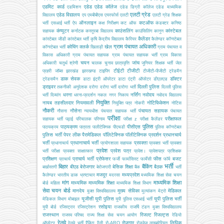
एडमिट कार्ड
एडेड
एडेड कॉलेज
एडमिशन
एडेड डिग्री कॉलेज
एडेड माध्यमिक
एलटी ग्रेड
एडेड विद्यालय
विद्यालय
एप
एमबीबीएस
एयरफोर्स
एलटी
एलटी ग्रेड शिक्षक
ऑनलाइन
कटऑफ
भर्ती
एसआई भर्ती
ऐप
कक्ष निरीक्षण
कट ऑफ
कंडक्टर
कनिष्ठ
कंप्यूटर
काउंसलिंग
कांस्टेबल
सहायक
कर्नाटक
कस्तूरबा विद्यालय
काउंसिलिंग
कानून
कैलेंडर
कांस्टेबल जीडी
कांस्टेबल भर्ती
कृषि
केंद्रीय विद्यालय
कैरियर
कैलेण्डर
कॉन्स्टेबल
ग्राम पंचायत अधिकारी
कोचिंग
क्लर्क
खेल
कॉन्स्टेबल भर्ती
खिलाड़ी
ग्राम पंचायत व
विकास अधिकारी
ग्राम पंचायत सहायक
ग्राम पंचायत सहायक भर्ती
ग्राम विकास
चयन
जांच
अधिकारी
चतुर्थ श्रेणी
चालक
चुनाव
छात्रवृत्ति
जूनियर शिक्षक भर्ती
जेल
टीईटी
टीजीटी
प्रहरी
जॉब्स
झारखंड
झारखण्ड
टाइपिंग
टीजीटी-पीजीटी
ट्रेडमैन
डाक सेवक
डॉक्टर
ट्रेडसमैन
डाटा इंट्री ऑपरेटर
डाटा एंट्री ऑपरेटर
डीएलएड
ड्राइवर
दिल्ली पुलिस
तकनीकी अनुदेशक
दरोगा
दरोगा भर्ती
दारोगा भर्ती
दिल्ली पुलिस
धरना
नर्सिंग
नवोदय
भर्ती
दिव्यांग
धरना-प्रदर्शन
नकल
नगर निकाय
नवोदय विद्यालय
नियुक्ति
नायब तहसीलदार
नियमावली
नोटिफिकेशन
नियुक्ति पत्र
नोकरी
नोटिस
नौकरी
नौसेना
पंचायत सहायक
नौसना
न्यायधीश
पंचयात सहायक भर्ती
पंचायत
परीक्षा
परीक्षाफल
सहायक भर्ती
पढ़ाई
परिचालक
परिणाम
परीक्षा z
परीक्षा कैलेंडर
पुलिस
पाठ्यक्रम
पीसीएस
पाठयक्रम
पात्रता
पालीटेक्निक
पीएचडी
पुलिस कॉन्स्टेबल
पुलिस भर्ती
पेपर लीक
पैरामेडिकल
पॉलिटेक्निक
पॉलीटेक्निक
प्रदर्शन
प्रधानचार्य
भर्ती
प्रधानाचार्य भर्ती
प्रवक्ता
प्रधानाचार्य
प्रयोगशाला सहायक
प्रवक्ता भर्ती
प्रवक्ता
प्रवेश
प्रवेश पत्र
भर्ती परीक्षा
प्रवक्ता साक्षात्कार
प्रवेश।
प्रवेशपत्र
प्रशिक्षक
प्रशिक्षण
प्राचार्य भर्ती
प्रोफेसर
फीस
बजट
प्राचार्य
फर्जी
फार्मासिस्ट
फार्मेसी
फॉर्म
भर्ती
बिहार
बैंकिंग
बीएड
बेरोजगार
बेसिक शिक्षा
बैठक
बर्खास्तगी
बेरोजगारी
बैंक
भर्ती
मजदूर
मध्यप्रदेश
कैलेण्डर
भारतीय डाक
भ्रष्टाचार
मदरसा
मध्यमिक शिक्षा सेवा चयन
मांग
माध्यमिक शिक्षा
माध्यमिक
माध्यमिक शिक्षा
बोर्ड
महिला
माध्यमिक शिक्षा विभाग
सेवा चयन बोर्ड
मानदेय
मुख्य सेविका
मेडिकल
मुक्त विश्वविद्यालय
मूल्यांकन
मेट्रो
यूजीसी
यूपी पुलिस
यूपी पुलिस भर्ती
मेडिकल विभाग
मोबाइल
यूपी पुलिस एसआई भर्ती
रसोइया
यूपी बोर्ड
रजिस्ट्रार
रजिस्ट्रेशन
राजकीय
राजर्षि टंडन मुक्त विश्वविद्यालय
राजस्थान
रिजल्ट
रिजल्ट्स
राजस्व परिषद
राज्य शिक्षा सेवा चयन आयोग
रेडियो
रेलवे
रोजगार
लिपिक
ऑपरेटर
रेलवे भर्ती
रैंकिंग
रैली
रो-ARO
रोडवेज
लाइब्रेरियन