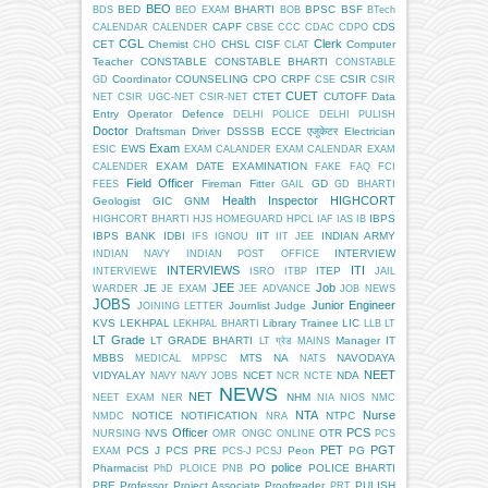
BEO
BED
BHARTI
BPSC
BSF
BDS
BEO EXAM
BOB
BTech
CAPF
CDS
CALENDAR
CALENDER
CBSE
CCC
CDAC
CDPO
CGL
Clerk
CET
Chemist
CHSL
CISF
Computer
CHO
CLAT
Teacher
CONSTABLE
CONSTABLE BHARTI
CONSTABLE
Coordinator
COUNSELING
CPO
CRPF
CSIR
GD
CSE
CSIR
CUET
CTET
CUTOFF
Data
NET
CSIR UGC-NET
CSIR-NET
Entry Operator
Defence
DELHI POLICE
DELHI PULISH
Doctor
Draftsman
Driver
DSSSB
ECCE एजुकेटर
Electrician
Exam
EWS
ESIC
EXAM CALANDER
EXAM CALENDAR
EXAM
EXAM DATE
EXAMINATION
CALENDER
FAKE
FAQ
FCI
Field Officer
Fireman
Fitter
GD
FEES
GAIL
GD BHARTI
Health Inspector
HIGHCORT
Geologist
GIC
GNM
IBPS
HIGHCORT BHARTI
HJS
HOMEGUARD
HPCL
IAF
IAS
IB
IBPS BANK
IDBI
IIT
INDIAN ARMY
IFS
IGNOU
IIT JEE
INTERVIEW
INDIAN NAVY
INDIAN POST OFFICE
INTERVIEWS
ITI
ITEP
INTERVIEWE
ISRO
ITBP
JAIL
JEE
Job
JE
WARDER
JE EXAM
JEE ADVANCE
JOB NEWS
JOBS
Junior Engineer
Journlist
Judge
JOINING LETTER
KVS
LEKHPAL
Library Trainee
LIC
LEKHPAL BHARTI
LLB
LT
LT Grade
LT GRADE BHARTI
Manager IT
LT ग्रेड
MAINS
MBBS
MTS
NA
NAVODAYA
MEDICAL
MPPSC
NATS
NEET
VIDYALAY
NCET
NDA
NAVY
NAVY JOBS
NCR
NCTE
NEWS
NET
NHM
NEET EXAM
NER
NIA
NIOS
NMC
NTA
Nurse
NOTICE
NOTIFICATION
NTPC
NMDC
NRA
Officer
PCS
NVS
OTR
NURSING
OMR
ONGC
ONLINE
PCS
PET
PGT
PCS J
PCS PRE
Peon
PG
EXAM
PCS-J
PCSJ
police
Pharmacist
PO
POLICE BHARTI
PhD
PLOICE
PNB
PRE
Professor
Project Associate
Proofreader
PULISH
PRT