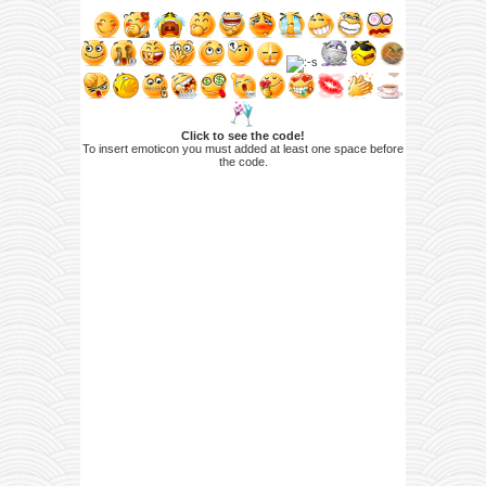
Click to see the code!
To insert emoticon you must added at least one space before
the code.