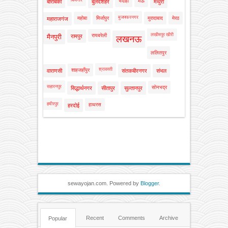
बिजनौर
भदोही
मऊ
बाराबंकी
बुलंदशहर
मथुरा
मुजफ्फरनगर
महोबा
मिर्जापुर
मुरादाबाद
मेरठ
महाराजगंज
लखीमपुर खीरी
रायबरेली
मैनपुरी
रामपुर
लखनऊ
ललितपुर
श्रावस्ती
शाहजहाँपुर
वाराणसी
संतकबीरनगर
संभल
सहारनपुर
सोनभद्र
सिद्धार्थनगर
सीतापुर
सुल्तानपुर
हमीरपुर
हाथरस
हरदोई
sewayojan.com. Powered by
Blogger
.
Recent
Comments
Archive
Popular