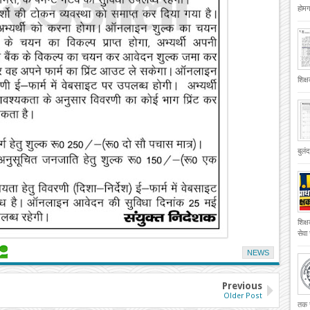
होमगा
शिक्
बुलं
शिक्
सेवा
NEWS
Previous
Older Post
तक च