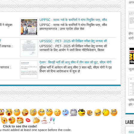
अगस्
UPPSC : स्टाफ नर्स के चयनितों ने मांगा नियुक्ति पत्र, सौंपा
ज्ञापन
 ने संयुक्त
UPPSC : स्टाफ नर्स के चयनितों ने मांगा नियुक्ति पत्र, सौंपा
ज्ञापनप्रयागराज : उत्तर प्रदेश लोक सेवा
होगा
मांग
ी
UPSSSC : PET- 2025 की लिखित परीक्षा हेतु जनपद की
जानकारी के लिए आयोग ने जारी किया नोटिफिकेशन, क्लिक करके
र्ती लखनऊ :
UPSSSC : PET- 2025 की लिखित परीक्षा हेतु जनपद की
देखें अपना परीक्षा जनपद
जानकारी के लिए आयोग ने जारी किया नोटिफिकेशन, क्लिक
ऐलान : सिपाही भर्ती की आयु सीमा में तीन साल की छूट, सीएम योगी
ने होने जा रही भर्तियों में लाखों अभ्यर्थियों को दी बड़ी राहत
्रयागराज :
पुलिस भर्ती में आवेदन की आयु सीमा 3 साल बढ़ी, सीएम योगी ने गृह
जुला
विभाग को दिया आदेशआज से शुरू हो
प्रो
होंगे
LABE
Click to see the code!
u must added at least one space before the code.
690