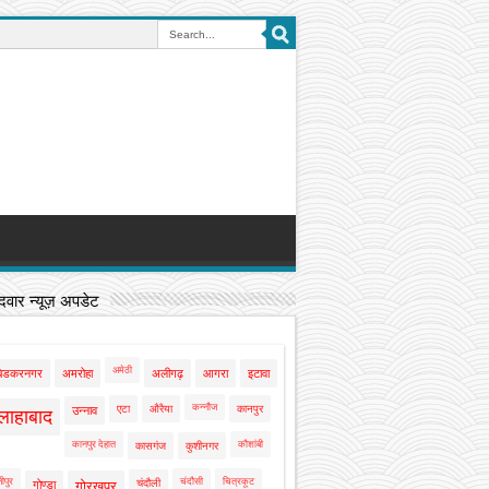
वार न्यूज़ अपडेट
अमेठी
बेडकरनगर
अमरोहा
अलीगढ़
आगरा
इटावा
कन्नौज
एटा
औरैया
कानपुर
उन्नाव
लाहाबाद
कानपुर देहात
कौशांबी
कासगंज
कुशीनगर
ीपुर
चंदौसी
चित्रकूट
चंदौली
गोण्डा
गोरखपुर