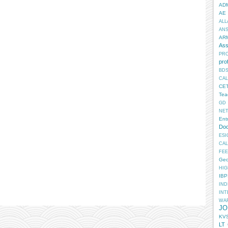
AD
AE
ALL
AN
AR
Ass
PR
pro
BD
CA
CE
Tea
GD
NE
Ent
Doc
ESI
CA
FEE
Geo
HIG
IB
IN
INT
WA
JO
KV
LT