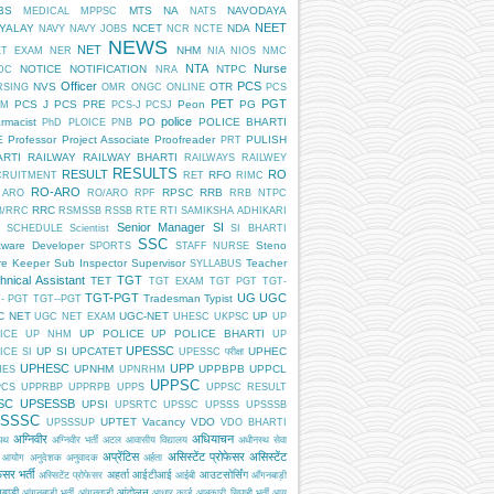
BS
MTS
NA
NAVODAYA
MEDICAL
MPPSC
NATS
NEET
DYALAY
NCET
NDA
NAVY
NAVY JOBS
NCR
NCTE
NEWS
NET
NHM
ET EXAM
NER
NIA
NIOS
NMC
NTA
Nurse
NOTICE
NOTIFICATION
NTPC
DC
NRA
Officer
PCS
NVS
OTR
RSING
OMR
ONGC
ONLINE
PCS
PET
PGT
PCS J
PCS PRE
Peon
PG
AM
PCS-J
PCSJ
police
rmacist
PO
POLICE BHARTI
PhD
PLOICE
PNB
E
Professor
Project Associate
Proofreader
PULISH
PRT
ARTI
RAILWAY
RAILWAY BHARTI
RAILWAYS
RAILWEY
RESULTS
RESULT
RO
RFO
CRUITMENT
RET
RIMC
RO-ARO
RPSC
RRB
 ARO
RO/ARO
RPF
RRB NTPC
RRC
B/RRC
RSMSSB
RSSB
RTE
RTI
SAMIKSHA ADHIKARI
Senior Manager
SI
SCHEDULE
Scientist
SI BHARTI
SSC
tware Developer
Steno
SPORTS
STAFF NURSE
re Keeper
Sub Inspector
Supervisor
Teacher
SYLLABUS
hnical Assistant
TGT
TET
TGT EXAM
TGT PGT
TGT-
TGT-PGT
UG
UGC
Tradesman
Typist
- PGT
TGT--PGT
C NET
UGC-NET
UP
UGC NET EXAM
UHESC
UKPSC
UP
UP POLICE
UP POLICE BHARTI
ICE
UP NHM
UP
UPESSC
UP SI
UPCATET
UPHEC
ICE SI
UPESSC परीक्षा
UPHESC
UPP
UPNHM
UPPBPB
UPPCL
HES
UPNRHM
UPPSC
PCS
UPPRBP
UPPRPB
UPPS
UPPSC RESULT
SC
UPSESSB
UPSI
UPSRTC
UPSSC
UPSSS
UPSSSB
SSSC
UPTET
Vacancy
VDO
UPSSSUP
VDO BHARTI
अग्निवीर
अधियाचन
िपथ
अग्निवीर भर्ती
अटल आवासीय विद्यालय
अधीनस्थ सेवा
अप्रेंटिस
असिस्टेंट प्रोफेसर
असिस्टेंट
 आयोग
अनुदेशक
अनुवादक
अर्हता
ेसर भर्ती
अहर्ता
आईटीआई
आउटसोर्सिंग
अस्सिटेंट प्रोफेसर
आईबी
आँगनबाड़ी
बाड़ी
आंदोलन
आंगनबाड़ी भर्ती
आंगनवाड़ी
आधार कार्ड
आबकारी सिपाही भर्ती
आयु