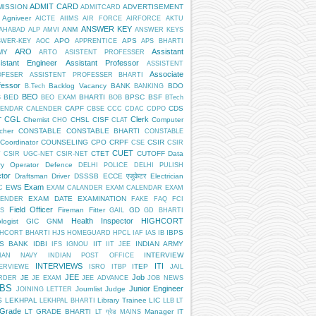
ADMIT CARD
MISSION
ADVERTISEMENT
ADMITCARD
Agniveer
AICTE
AIIMS
AIR FORCE
AIRFORCE
AKTU
ANSWER KEY
ANM
AHABAD
ALP
AMVI
ANSWER KEYS
APO
APS
SWER-KEY
AOC
APPRENTICE
APS BHARTI
ARO
Assistant
MY
ARTO
ASISTENT PROFESSER
istant Engineer
Assistant Professor
ASSISTENT
Associate
OFESER
ASSISTENT PROFESSER BHARTI
fessor
Backlog Vacancy
BANK
BDO
B.Tech
BANKING
BEO
BED
BHARTI
BPSC
BSF
S
BEO EXAM
BOB
BTech
CAPF
CDS
LENDAR
CALENDER
CBSE
CCC
CDAC
CDPO
CGL
Clerk
T
Chemist
CHSL
CISF
Computer
CHO
CLAT
cher
CONSTABLE
CONSTABLE BHARTI
CONSTABLE
Coordinator
COUNSELING
CPO
CRPF
CSIR
CSE
CSIR
CUET
CTET
CUTOFF
Data
T
CSIR UGC-NET
CSIR-NET
ry Operator
Defence
DELHI POLICE
DELHI PULISH
tor
Draftsman
Driver
DSSSB
ECCE एजुकेटर
Electrician
Exam
EWS
C
EXAM CALANDER
EXAM CALENDAR
EXAM
EXAM DATE
EXAMINATION
LENDER
FAKE
FAQ
FCI
Field Officer
Fireman
Fitter
GD
S
GAIL
GD BHARTI
Health Inspector
HIGHCORT
logist
GIC
GNM
IBPS
HCORT BHARTI
HJS
HOMEGUARD
HPCL
IAF
IAS
IB
PS BANK
IDBI
IIT
INDIAN ARMY
IFS
IGNOU
IIT JEE
INTERVIEW
DIAN NAVY
INDIAN POST OFFICE
INTERVIEWS
ITI
ITEP
ERVIEWE
ISRO
ITBP
JAIL
JEE
Job
JE
RDER
JE EXAM
JEE ADVANCE
JOB NEWS
BS
Junior Engineer
Journlist
Judge
JOINING LETTER
S
LEKHPAL
Library Trainee
LIC
LEKHPAL BHARTI
LLB
LT
 Grade
LT GRADE BHARTI
Manager IT
LT ग्रेड
MAINS