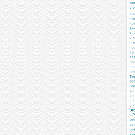
MB
VI
NE
NM
NU
EX
Pha
PR
BH
RE
RO
RR
SBI
Sof
Sto
Tec
TGT
UG
POL
POL
UP
UP
UP
UP
अग्न
चयन
प्रोफ
आंगन