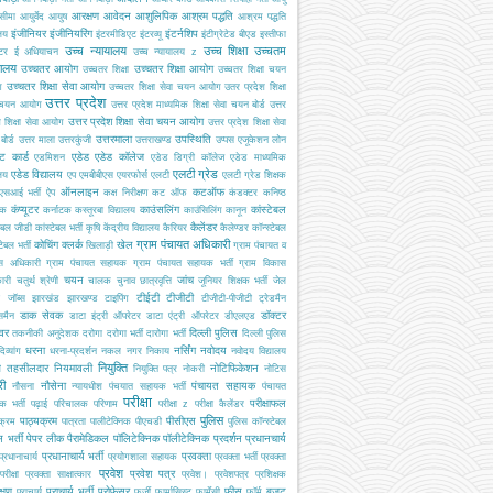
आरक्षण
आवेदन
आशुलिपिक
आश्रम पद्धति
सीमा
आयुर्वेद
आयुष
आश्रम पद्धति
इंजीनियर
इंजीनियरिंग
इंटर्नशिप
ालय
इंटरमीडिएट
इंटरव्यू
इंटीग्रेटेड बीएड
इस्तीफा
उच्च न्यायालय
उच्च शिक्षा
उच्चतम
्टर
ई अधियाचन
उच्च न्यायालय z
यालय
उच्चतर आयोग
उच्चतर शिक्षा आयोग
उच्चतर शिक्षा
उच्चतर शिक्षा चयन
उच्चतर शिक्षा सेवा आयोग
ग
उच्चतर शिक्षा सेवा चयन आयोग
उतर प्रदेश शिक्षा
उत्तर प्रदेश
 चयन आयोग
उत्तर प्रदेश माध्यमिक शिक्षा सेवा चयन बोर्ड
उत्तर
उत्तर प्रदेश शिक्षा सेवा चयन आयोग
श शिक्षा सेवा आयोग
उत्तर प्रदेश शिक्षा सेवा
उत्तरमाला
उपस्थिति
ोर्ड
उत्तर माला
उत्तरकुंजी
उत्तराखण्ड
उप्पस
एजूकेशन लोन
ट कार्ड
एडेड
एडेड कॉलेज
एडमिशन
एडेड डिग्री कॉलेज
एडेड माध्यमिक
एलटी ग्रेड
एडेड विद्यालय
ालय
एप
एमबीबीएस
एयरफोर्स
एलटी
एलटी ग्रेड शिक्षक
ऑनलाइन
कटऑफ
एसआई भर्ती
ऐप
कक्ष निरीक्षण
कट ऑफ
कंडक्टर
कनिष्ठ
कंप्यूटर
काउंसलिंग
कांस्टेबल
यक
कर्नाटक
कस्तूरबा विद्यालय
काउंसिलिंग
कानून
कैलेंडर
टेबल जीडी
कांस्टेबल भर्ती
कृषि
केंद्रीय विद्यालय
कैरियर
कैलेण्डर
कॉन्स्टेबल
ग्राम पंचायत अधिकारी
कोचिंग
क्लर्क
खेल
टेबल भर्ती
खिलाड़ी
ग्राम पंचायत व
स अधिकारी
ग्राम पंचायत सहायक
ग्राम पंचायत सहायक भर्ती
ग्राम विकास
चयन
जांच
ारी
चतुर्थ श्रेणी
चालक
चुनाव
छात्रवृत्ति
जूनियर शिक्षक भर्ती
जेल
टीईटी
टीजीटी
जॉब्स
झारखंड
झारखण्ड
टाइपिंग
टीजीटी-पीजीटी
ट्रेडमैन
डाक सेवक
डॉक्टर
समैन
डाटा इंट्री ऑपरेटर
डाटा एंट्री ऑपरेटर
डीएलएड
इवर
दिल्ली पुलिस
तकनीकी अनुदेशक
दरोगा
दरोगा भर्ती
दारोगा भर्ती
दिल्ली पुलिस
धरना
नर्सिंग
नवोदय
दिव्यांग
धरना-प्रदर्शन
नकल
नगर निकाय
नवोदय विद्यालय
नियुक्ति
ब तहसीलदार
नियमावली
नोटिफिकेशन
नियुक्ति पत्र
नोकरी
नोटिस
री
नौसेना
पंचायत सहायक
नौसना
न्यायधीश
पंचयात सहायक भर्ती
पंचायत
परीक्षा
परीक्षाफल
क भर्ती
पढ़ाई
परिचालक
परिणाम
परीक्षा z
परीक्षा कैलेंडर
पुलिस
पाठ्यक्रम
पीसीएस
क्रम
पात्रता
पालीटेक्निक
पीएचडी
पुलिस कॉन्स्टेबल
 भर्ती
पेपर लीक
पैरामेडिकल
पॉलिटेक्निक
पॉलीटेक्निक
प्रदर्शन
प्रधानचार्य
प्रधानाचार्य भर्ती
प्रवक्ता
प्रधानाचार्य
प्रयोगशाला सहायक
प्रवक्ता भर्ती
प्रवक्ता
प्रवेश
प्रवेश पत्र
परीक्षा
प्रवक्ता साक्षात्कार
प्रवेश।
प्रवेशपत्र
प्रशिक्षक
क्षण
प्राचार्य भर्ती
प्रोफेसर
फीस
बजट
प्राचार्य
फर्जी
फार्मासिस्ट
फार्मेसी
फॉर्म