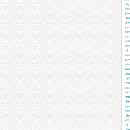
आयु 
विद्य
इंस्पेक
न्या
आयो
सेवा
प्रदे
चयन ब
एडमि
विद्य
भर्ती
सहा
कांस्
कॉन्स्
विका
अधिक
प्रहरी
ट्रेड
ड्रा
भर्ती
नाय
नौक
सहाय
पाठय
पुलिस
भर्ती
भर्ती 
प्रशि