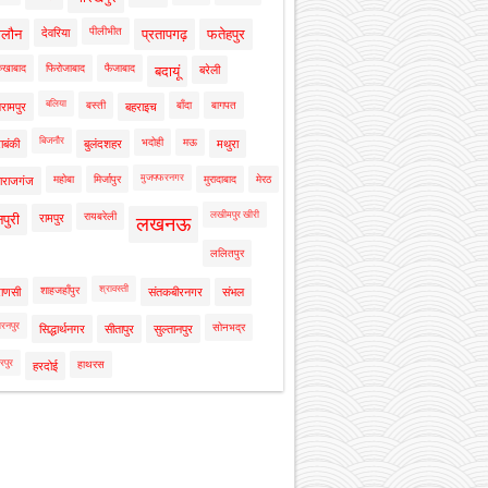
पीलीभीत
ालौन
देवरिया
प्रतापगढ़
फतेहपुर
रुखाबाद
फिरोजाबाद
फैजाबाद
बदायूं
बरेली
बलिया
बस्ती
बाँदा
बागपत
रामपुर
बहराइच
बिजनौर
भदोही
मऊ
ाबंकी
बुलंदशहर
मथुरा
मुजफ्फरनगर
महोबा
मिर्जापुर
मुरादाबाद
मेरठ
ाराजगंज
लखीमपुर खीरी
रायबरेली
नपुरी
रामपुर
लखनऊ
ललितपुर
श्रावस्ती
शाहजहाँपुर
राणसी
संतकबीरनगर
संभल
रनपुर
सोनभद्र
सिद्धार्थनगर
सीतापुर
सुल्तानपुर
रपुर
हाथरस
हरदोई