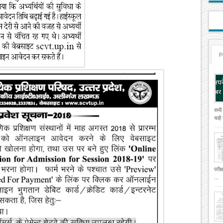
P
सभी
चाहे
परीक
...