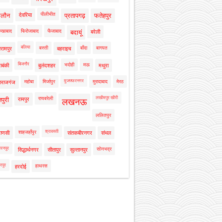
पीलीभीत
ालौन
देवरिया
प्रतापगढ़
फतेहपुर
रुखाबाद
फिरोजाबाद
फैजाबाद
बदायूं
बरेली
बलिया
बस्ती
बाँदा
बागपत
रामपुर
बहराइच
बिजनौर
भदोही
मऊ
ाबंकी
बुलंदशहर
मथुरा
मुजफ्फरनगर
महोबा
मिर्जापुर
मुरादाबाद
मेरठ
ाराजगंज
लखीमपुर खीरी
रायबरेली
नपुरी
रामपुर
लखनऊ
ललितपुर
श्रावस्ती
शाहजहाँपुर
राणसी
संतकबीरनगर
संभल
रनपुर
सोनभद्र
सिद्धार्थनगर
सीतापुर
सुल्तानपुर
रपुर
हाथरस
हरदोई