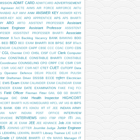
ADMIT CARD
MISSION
ADVERTISEMENT
ADMITCARD
Agniveer
AICTE
AIIMS
AIR FORCE
AIRFORCE
AKTU
ANSWER KEY
ANM
AHABAD
ALP
AMVI
ANSWER KEYS
APO
APS
SWER-KEY
AOC
APPRENTICE
APS BHARTI
ARO
Assistant
MY
ARTO
ASISTENT PROFESSER
istant Engineer
Assistant Professor
ASSISTENT
Associate
OFESER
ASSISTENT PROFESSER BHARTI
fessor
Backlog Vacancy
BANK
BDO
B.Tech
BANKING
BEO
BED
BHARTI
BPSC
BSF
S
BEO EXAM
BOB
BTech
CAPF
CDS
LENDAR
CALENDER
CBSE
CCC
CDAC
CDPO
CGL
Clerk
T
Chemist
CHSL
CISF
Computer
CHO
CLAT
cher
CONSTABLE
CONSTABLE BHARTI
CONSTABLE
Coordinator
COUNSELING
CPO
CRPF
CSIR
CSE
CSIR
CUET
CTET
CUTOFF
Data
T
CSIR UGC-NET
CSIR-NET
ry Operator
Defence
DELHI POLICE
DELHI PULISH
tor
Draftsman
Driver
DSSSB
ECCE एजुकेटर
Electrician
Exam
EWS
C
EXAM CALANDER
EXAM CALENDAR
EXAM
EXAM DATE
EXAMINATION
LENDER
FAKE
FAQ
FCI
Field Officer
Fireman
Fitter
GD
S
GAIL
GD BHARTI
Health Inspector
HIGHCORT
logist
GIC
GNM
IBPS
HCORT BHARTI
HJS
HOMEGUARD
HPCL
IAF
IAS
IB
PS BANK
IDBI
IIT
INDIAN ARMY
IFS
IGNOU
IIT JEE
INTERVIEW
DIAN NAVY
INDIAN POST OFFICE
INTERVIEWS
ITI
ITEP
ERVIEWE
ISRO
ITBP
JAIL
JEE
Job
JE
RDER
JE EXAM
JEE ADVANCE
JOB NEWS
BS
Junior Engineer
Journlist
Judge
JOINING LETTER
S
LEKHPAL
Library Trainee
LIC
LEKHPAL BHARTI
LLB
LT
 Grade
LT GRADE BHARTI
Manager IT
LT ग्रेड
MAINS