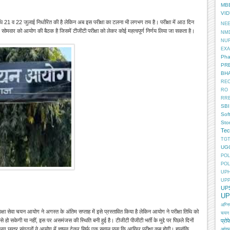
MB
VI
थि 21 व 22 जुलाई निर्धारित की है लेकिन अब इस परीक्षा का टलना भी लगभग तय है। परीक्षा में आठ दिन
NE
ैं। सोमवार को आयोग की बैठक है जिसमें टीजीटी परीक्षा को लेकर कोई महत्वपूर्ण निर्णय लिया जा सकता है।
NM
NU
EX
Pha
PR
BH
RE
RO
RR
SBI
Sof
Sto
Tec
TGT
UG
POL
POL
UP
UP
UP
UP
अग्न
शिक्षा सेवा चयन आयोग ने
अगस्त के अंतिम सप्ताह में इसे प्रस्तावित किया
है लेकिन आयोग ने परीक्षा तिथि को
चयन
 हो सकेगी या नहीं, इस पर असमंजस की स्थिति बनी हुई है। टीजीटी पीजीटी भर्ती के मुद्दे पर पिछले दिनों
प्रोफ
ात्र संगठनों ने आयोग में ज्ञापन देकर सिर्फ एक सवाल पूछा कि आखिर परीक्षा कब होगी। हालांकि,
आंगन