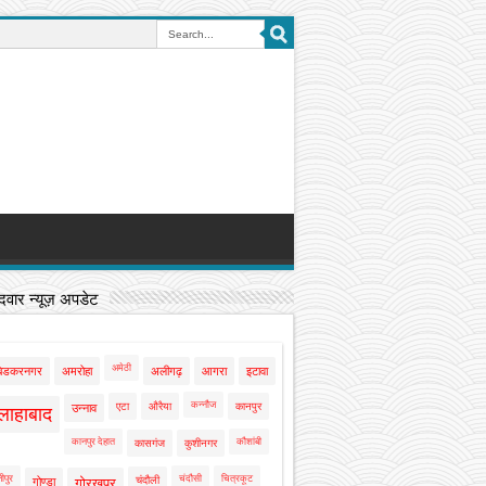
वार न्यूज़ अपडेट
अमेठी
बेडकरनगर
अमरोहा
अलीगढ़
आगरा
इटावा
कन्नौज
एटा
औरैया
कानपुर
उन्नाव
लाहाबाद
कानपुर देहात
कौशांबी
कासगंज
कुशीनगर
ीपुर
चंदौसी
चित्रकूट
चंदौली
गोण्डा
गोरखपुर