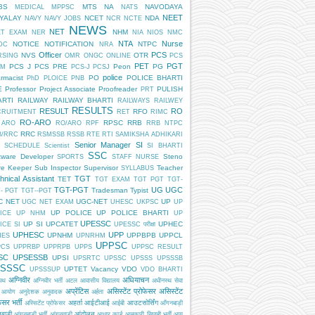
BS
MTS
NA
NAVODAYA
MEDICAL
MPPSC
NATS
NEET
DYALAY
NCET
NDA
NAVY
NAVY JOBS
NCR
NCTE
NEWS
NET
NHM
ET EXAM
NER
NIA
NIOS
NMC
NTA
Nurse
NOTICE
NOTIFICATION
NTPC
DC
NRA
Officer
PCS
NVS
OTR
RSING
OMR
ONGC
ONLINE
PCS
PET
PGT
PCS J
PCS PRE
Peon
PG
AM
PCS-J
PCSJ
police
rmacist
PO
POLICE BHARTI
PhD
PLOICE
PNB
E
Professor
Project Associate
Proofreader
PULISH
PRT
ARTI
RAILWAY
RAILWAY BHARTI
RAILWAYS
RAILWEY
RESULTS
RESULT
RO
RFO
CRUITMENT
RET
RIMC
RO-ARO
RPSC
RRB
 ARO
RO/ARO
RPF
RRB NTPC
RRC
B/RRC
RSMSSB
RSSB
RTE
RTI
SAMIKSHA ADHIKARI
Senior Manager
SI
SCHEDULE
Scientist
SI BHARTI
SSC
tware Developer
Steno
SPORTS
STAFF NURSE
re Keeper
Sub Inspector
Supervisor
Teacher
SYLLABUS
hnical Assistant
TGT
TET
TGT EXAM
TGT PGT
TGT-
TGT-PGT
UG
UGC
Tradesman
Typist
- PGT
TGT--PGT
C NET
UGC-NET
UP
UGC NET EXAM
UHESC
UKPSC
UP
UP POLICE
UP POLICE BHARTI
ICE
UP NHM
UP
UPESSC
UP SI
UPCATET
UPHEC
ICE SI
UPESSC परीक्षा
UPHESC
UPP
UPNHM
UPPBPB
UPPCL
HES
UPNRHM
UPPSC
PCS
UPPRBP
UPPRPB
UPPS
UPPSC RESULT
SC
UPSESSB
UPSI
UPSRTC
UPSSC
UPSSS
UPSSSB
SSSC
UPTET
Vacancy
VDO
UPSSSUP
VDO BHARTI
अग्निवीर
अधियाचन
िपथ
अग्निवीर भर्ती
अटल आवासीय विद्यालय
अधीनस्थ सेवा
अप्रेंटिस
असिस्टेंट प्रोफेसर
असिस्टेंट
 आयोग
अनुदेशक
अनुवादक
अर्हता
ेसर भर्ती
अहर्ता
आईटीआई
आउटसोर्सिंग
अस्सिटेंट प्रोफेसर
आईबी
आँगनबाड़ी
बाड़ी
आंदोलन
आंगनबाड़ी भर्ती
आंगनवाड़ी
आधार कार्ड
आबकारी सिपाही भर्ती
आयु