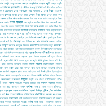
आरक्षण
आवेदन
आशुलिपिक
आश्रम पद्धति
सीमा
आयुर्वेद
आयुष
आश्रम पद्धति
इंजीनियर
इंजीनियरिंग
इंटर्नशिप
ालय
इंटरमीडिएट
इंटरव्यू
इंटीग्रेटेड बीएड
इस्तीफा
उच्च न्यायालय
उच्च शिक्षा
उच्चतम
्टर
ई अधियाचन
उच्च न्यायालय z
यालय
उच्चतर आयोग
उच्चतर शिक्षा आयोग
उच्चतर शिक्षा
उच्चतर शिक्षा चयन
उच्चतर शिक्षा सेवा आयोग
ग
उच्चतर शिक्षा सेवा चयन आयोग
उतर प्रदेश शिक्षा
उत्तर प्रदेश
 चयन आयोग
उत्तर प्रदेश माध्यमिक शिक्षा सेवा चयन बोर्ड
उत्तर
उत्तर प्रदेश शिक्षा सेवा चयन आयोग
श शिक्षा सेवा आयोग
उत्तर प्रदेश शिक्षा सेवा
उत्तरमाला
उपस्थिति
ोर्ड
उत्तर माला
उत्तरकुंजी
उत्तराखण्ड
उप्पस
एजूकेशन लोन
ट कार्ड
एडेड
एडेड कॉलेज
एडमिशन
एडेड डिग्री कॉलेज
एडेड माध्यमिक
एलटी ग्रेड
एडेड विद्यालय
ालय
एप
एमबीबीएस
एयरफोर्स
एलटी
एलटी ग्रेड शिक्षक
ऑनलाइन
कटऑफ
एसआई भर्ती
ऐप
कक्ष निरीक्षण
कट ऑफ
कंडक्टर
कनिष्ठ
कंप्यूटर
काउंसलिंग
कांस्टेबल
यक
कर्नाटक
कस्तूरबा विद्यालय
काउंसिलिंग
कानून
कैलेंडर
टेबल जीडी
कांस्टेबल भर्ती
कृषि
केंद्रीय विद्यालय
कैरियर
कैलेण्डर
कॉन्स्टेबल
ग्राम पंचायत अधिकारी
कोचिंग
क्लर्क
खेल
टेबल भर्ती
खिलाड़ी
ग्राम पंचायत व
स अधिकारी
ग्राम पंचायत सहायक
ग्राम पंचायत सहायक भर्ती
ग्राम विकास
चयन
जांच
ारी
चतुर्थ श्रेणी
चालक
चुनाव
छात्रवृत्ति
जूनियर शिक्षक भर्ती
जेल
टीईटी
टीजीटी
जॉब्स
झारखंड
झारखण्ड
टाइपिंग
टीजीटी-पीजीटी
ट्रेडमैन
डाक सेवक
डॉक्टर
समैन
डाटा इंट्री ऑपरेटर
डाटा एंट्री ऑपरेटर
डीएलएड
इवर
दिल्ली पुलिस
तकनीकी अनुदेशक
दरोगा
दरोगा भर्ती
दारोगा भर्ती
दिल्ली पुलिस
धरना
नर्सिंग
नवोदय
दिव्यांग
धरना-प्रदर्शन
नकल
नगर निकाय
नवोदय विद्यालय
नियुक्ति
ब तहसीलदार
नियमावली
नोटिफिकेशन
नियुक्ति पत्र
नोकरी
नोटिस
री
नौसेना
पंचायत सहायक
नौसना
न्यायधीश
पंचयात सहायक भर्ती
पंचायत
परीक्षा
परीक्षाफल
क भर्ती
पढ़ाई
परिचालक
परिणाम
परीक्षा z
परीक्षा कैलेंडर
पुलिस
पाठ्यक्रम
पीसीएस
क्रम
पात्रता
पालीटेक्निक
पीएचडी
पुलिस कॉन्स्टेबल
 भर्ती
पेपर लीक
पैरामेडिकल
पॉलिटेक्निक
पॉलीटेक्निक
प्रदर्शन
प्रधानचार्य
प्रधानाचार्य भर्ती
प्रवक्ता
प्रधानाचार्य
प्रयोगशाला सहायक
प्रवक्ता भर्ती
प्रवक्ता
प्रवेश
प्रवेश पत्र
परीक्षा
प्रवक्ता साक्षात्कार
प्रवेश।
प्रवेशपत्र
प्रशिक्षक
क्षण
प्राचार्य भर्ती
प्रोफेसर
फीस
बजट
प्राचार्य
फर्जी
फार्मासिस्ट
फार्मेसी
फॉर्म