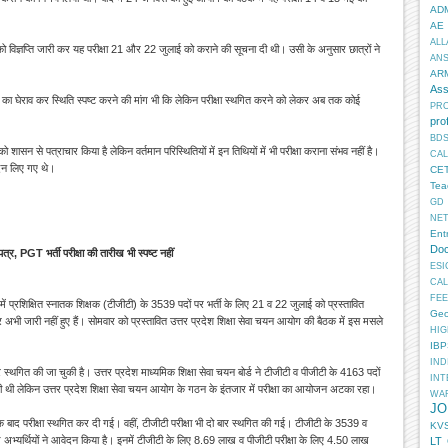
AD
AE
ALL
ैल को विज्ञप्ति जारी कर यह परीक्षा 21 और 22 जुलाई को कराने की सूचना दी थी। उसी के अनुसार छात्रों ने
AN
AR
Ass
ोग का घेराव कर स्थिति स्पष्ट करने की मांग भी कि लेकिन परीक्षा स्थगित करने को लेकर अब तक कोई
PR
pro
BD
 शासन से पत्राचार किया है लेकिन वर्तमान परिस्थितियों में इन तिथियों में भी परीक्षा कराना संभव नहीं है।
CA
न लिए गए थे।
CE
Tea
GD
NE
Ent
Doc
शपत्र, PGT भर्ती
परीक्षा की तारीख भी स्पष्ट नहीं
ESI
CA
FEE
में प्रशिक्षित स्नातक शिक्षक (टीजीटी) के 3539 पदों पर भर्ती के लिए 21 व 22 जुलाई को प्रस्तावित
Geo
्र अभी जारी नहीं हुए हैं। सोमवार को प्रस्तावित उत्तर प्रदेश शिक्षा सेवा चयन आयोग की बैठक में इस मसले
HIG
IB
IN
न बार स्थगित की जा चुकी है। उत्तर प्रदेश माध्यमिक शिक्षा सेवा चयन बोर्ड ने टीजीटी व पीजीटी के 4163 पदों
INT
ी थी लेकिन उत्तर प्रदेश शिक्षा सेवा चयन आयोग के गठन के इंतजार में परीक्षा का आयोजन अटका रहा।
WA
JO
के बाद परीक्षा स्थगित कर दी गई। वहीं, टीजीटी परीक्षा भी दो बार स्थगित की गई। टीजीटी के 3539 व
KV
अभ्यर्थियों ने आवेदन किया है। इनमें टीजीटी के लिए 8.69 लाख व पीजीटी परीक्षा के लिए 4.50 लाख
LT