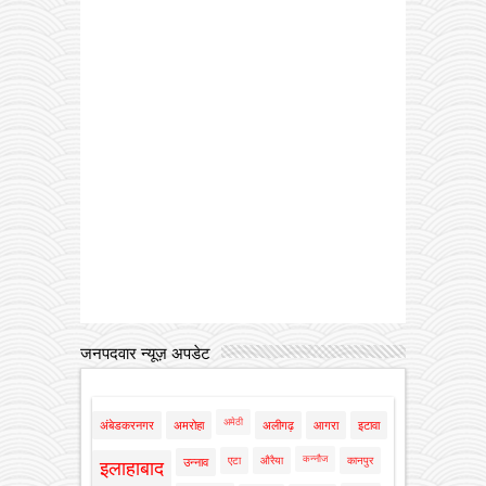
जनपदवार न्यूज़ अपडेट
अमेठी
अंबेडकरनगर
अमरोहा
अलीगढ़
आगरा
इटावा
कन्नौज
एटा
औरैया
कानपुर
उन्नाव
इलाहाबाद