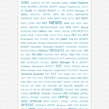
JOBS
Junior Engineer
Journlist
Judge
JOINING LETTER
KVS
LEKHPAL
Library Trainee
LIC
LEKHPAL BHARTI
LLB
LT
LT Grade
LT GRADE BHARTI
Manager IT
LT ग्रेड
MAINS
MBBS
MTS
NA
NAVODAYA
MEDICAL
MPPSC
NATS
NEET
VIDYALAY
NCET
NDA
NAVY
NAVY JOBS
NCR
NCTE
NEWS
NET
NHM
NEET EXAM
NER
NIA
NIOS
NMC
NTA
Nurse
NOTICE
NOTIFICATION
NTPC
NMDC
NRA
Officer
PCS
NVS
OTR
NURSING
OMR
ONGC
ONLINE
PCS
PET
PGT
PCS J
PCS PRE
Peon
PG
EXAM
PCS-J
PCSJ
police
Pharmacist
PO
POLICE BHARTI
PhD
PLOICE
PNB
PRE
Professor
Project Associate
Proofreader
PULISH
PRT
BHARTI
RAILWAY
RAILWAY BHARTI
RAILWAYS
RAILWEY
RESULTS
RESULT
RO
RFO
RECRUITMENT
RET
RIMC
RO-ARO
RPSC
RRB
RO ARO
RO/ARO
RPF
RRB NTPC
RRC
RRB/RRC
RSMSSB
RSSB
RTE
RTI
SAMIKSHA ADHIKARI
Senior Manager
SI
SBI
SCHEDULE
Scientist
SI BHARTI
SSC
Software Developer
Steno
SPORTS
STAFF NURSE
Store Keeper
Sub Inspector
Supervisor
Teacher
SYLLABUS
Technical Assistant
TGT
TET
TGT EXAM
TGT PGT
TGT-
TGT-PGT
UG
UGC
Tradesman
Typist
TGT- PGT
TGT--PGT
UGC NET
UGC-NET
UP
UGC NET EXAM
UHESC
UKPSC
UP
UP POLICE
UP POLICE BHARTI
POLICE
UP NHM
UP
UPESSC
UP SI
UPCATET
UPHEC
POLICE SI
UPESSC परीक्षा
UPHESC
UPP
UPNHM
UPPBPB
UPPCL
UPHES
UPNRHM
UPPSC
UPPCS
UPPRBP
UPPRPB
UPPS
UPPSC RESULT
UPSC
UPSESSB
UPSI
UPSRTC
UPSSC
UPSSS
UPSSSB
UPSSSC
UPTET
Vacancy
VDO
UPSSSUP
VDO BHARTI
अग्निवीर
अधियाचन