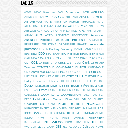
LABELS
Accountant
ACF
ACF-RFO
69000
69000 शिक्षक भर्ती
AAO
ADMIT CARD
ADMISSION
ADVERTISEMENT
ADMITCARD
AE
Agniveer
AICTE
AIIMS
AIR FORCE
AIRFORCE
AKTU
ANSWER KEY
ANM
ALLAHABAD
ALP
AMVI
ANSWER KEYS
APO
APS
ANSWER-KEY
AOC
APPRENTICE
APS BHARTI
ARO
Assistant
ARMY
ARTO
ASISTENT PROFESSER
Assistant Engineer
Assistant Professor
ASSISTENT
Associate
PROFESER
ASSISTENT PROFESSER BHARTI
professor
Backlog Vacancy
BANK
BDO
B.Tech
BANKING
BEO
BED
BHARTI
BPSC
BSF
BDS
BEO EXAM
BOB
BTech
CAPF
CDS
CALENDAR
CALENDER
CBSE
CCC
CDAC
CDPO
CGL
Clerk
CET
Chemist
CHSL
CISF
Computer
CHO
CLAT
Teacher
CONSTABLE
CONSTABLE BHARTI
CONSTABLE
Coordinator
COUNSELING
CPO
CRPF
CSIR
GD
CSE
CSIR
CUET
CTET
CUTOFF
Data
NET
CSIR UGC-NET
CSIR-NET
Entry Operator
Defence
DELHI POLICE
DELHI PULISH
Doctor
Draftsman
Driver
DSSSB
ECCE एजुकेटर
Electrician
Exam
EWS
ESIC
EXAM CALANDER
EXAM CALENDAR
EXAM
EXAM DATE
EXAMINATION
CALENDER
FAKE
FAQ
FCI
Field Officer
Fireman
Fitter
GD
FEES
GAIL
GD BHARTI
Health Inspector
HIGHCORT
Geologist
GIC
GNM
IBPS
HIGHCORT BHARTI
HJS
HOMEGUARD
HPCL
IAF
IAS
IB
IBPS BANK
IDBI
IIT
INDIAN ARMY
IFS
IGNOU
IIT JEE
INTERVIEW
INDIAN NAVY
INDIAN POST OFFICE
INTERVIEWS
ITI
ITEP
INTERVIEWE
ISRO
ITBP
JAIL
JEE
Job
JE
WARDER
JE EXAM
JEE ADVANCE
JOB NEWS