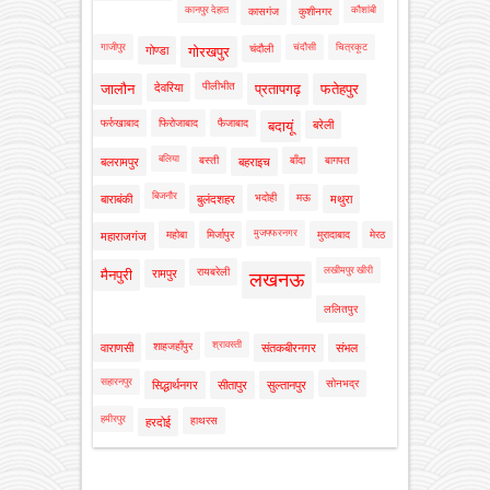
कानपुर देहात
कौशांबी
कासगंज
कुशीनगर
गाजीपुर
चंदौसी
चित्रकूट
चंदौली
गोण्डा
गोरखपुर
पीलीभीत
जालौन
देवरिया
प्रतापगढ़
फतेहपुर
फर्रुखाबाद
फिरोजाबाद
फैजाबाद
बदायूं
बरेली
बलिया
बस्ती
बाँदा
बागपत
बलरामपुर
बहराइच
बिजनौर
भदोही
मऊ
बाराबंकी
बुलंदशहर
मथुरा
मुजफ्फरनगर
महोबा
मिर्जापुर
मुरादाबाद
मेरठ
महाराजगंज
लखीमपुर खीरी
रायबरेली
मैनपुरी
रामपुर
लखनऊ
ललितपुर
श्रावस्ती
शाहजहाँपुर
वाराणसी
संतकबीरनगर
संभल
सहारनपुर
सोनभद्र
सिद्धार्थनगर
सीतापुर
सुल्तानपुर
हमीरपुर
हाथरस
हरदोई