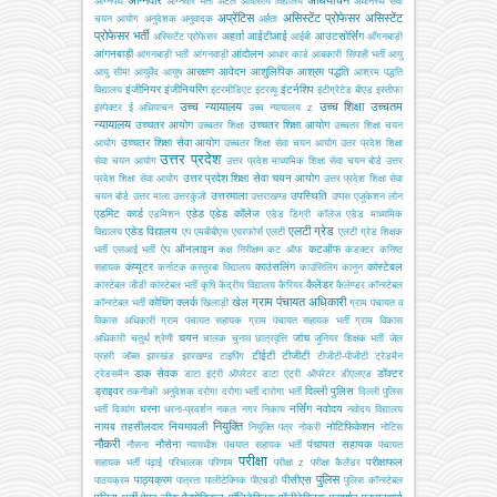
अग्निपथ
अग्निवीर भर्ती
अटल आवासीय विद्यालय
अधीनस्थ सेवा
अप्रेंटिस
असिस्टेंट प्रोफेसर
असिस्टेंट
चयन आयोग
अनुदेशक
अनुवादक
अर्हता
प्रोफेसर भर्ती
अहर्ता
आईटीआई
आउटसोर्सिंग
अस्सिटेंट प्रोफेसर
आईबी
आँगनबाड़ी
आंगनबाड़ी
आंदोलन
आंगनबाड़ी भर्ती
आंगनवाड़ी
आधार कार्ड
आबकारी सिपाही भर्ती
आयु
आरक्षण
आवेदन
आशुलिपिक
आश्रम पद्धति
आयु सीमा
आयुर्वेद
आयुष
आश्रम पद्धति
इंजीनियर
इंजीनियरिंग
इंटर्नशिप
विद्यालय
इंटरमीडिएट
इंटरव्यू
इंटीग्रेटेड बीएड
इस्तीफा
उच्च न्यायालय
उच्च शिक्षा
उच्चतम
इंस्पेक्टर
ई अधियाचन
उच्च न्यायालय z
न्यायालय
उच्चतर आयोग
उच्चतर शिक्षा आयोग
उच्चतर शिक्षा
उच्चतर शिक्षा चयन
उच्चतर शिक्षा सेवा आयोग
आयोग
उच्चतर शिक्षा सेवा चयन आयोग
उतर प्रदेश शिक्षा
उत्तर प्रदेश
सेवा चयन आयोग
उत्तर प्रदेश माध्यमिक शिक्षा सेवा चयन बोर्ड
उत्तर
उत्तर प्रदेश शिक्षा सेवा चयन आयोग
प्रदेश शिक्षा सेवा आयोग
उत्तर प्रदेश शिक्षा सेवा
उत्तरमाला
उपस्थिति
चयन बोर्ड
उत्तर माला
उत्तरकुंजी
उत्तराखण्ड
उप्पस
एजूकेशन लोन
एडमिट कार्ड
एडेड
एडेड कॉलेज
एडमिशन
एडेड डिग्री कॉलेज
एडेड माध्यमिक
एलटी ग्रेड
एडेड विद्यालय
विद्यालय
एप
एमबीबीएस
एयरफोर्स
एलटी
एलटी ग्रेड शिक्षक
ऑनलाइन
कटऑफ
भर्ती
एसआई भर्ती
ऐप
कक्ष निरीक्षण
कट ऑफ
कंडक्टर
कनिष्ठ
कंप्यूटर
काउंसलिंग
कांस्टेबल
सहायक
कर्नाटक
कस्तूरबा विद्यालय
काउंसिलिंग
कानून
कैलेंडर
कांस्टेबल जीडी
कांस्टेबल भर्ती
कृषि
केंद्रीय विद्यालय
कैरियर
कैलेण्डर
कॉन्स्टेबल
ग्राम पंचायत अधिकारी
कोचिंग
क्लर्क
खेल
कॉन्स्टेबल भर्ती
खिलाड़ी
ग्राम पंचायत व
विकास अधिकारी
ग्राम पंचायत सहायक
ग्राम पंचायत सहायक भर्ती
ग्राम विकास
चयन
जांच
अधिकारी
चतुर्थ श्रेणी
चालक
चुनाव
छात्रवृत्ति
जूनियर शिक्षक भर्ती
जेल
टीईटी
टीजीटी
प्रहरी
जॉब्स
झारखंड
झारखण्ड
टाइपिंग
टीजीटी-पीजीटी
ट्रेडमैन
डाक सेवक
डॉक्टर
ट्रेडसमैन
डाटा इंट्री ऑपरेटर
डाटा एंट्री ऑपरेटर
डीएलएड
ड्राइवर
दिल्ली पुलिस
तकनीकी अनुदेशक
दरोगा
दरोगा भर्ती
दारोगा भर्ती
दिल्ली पुलिस
धरना
नर्सिंग
नवोदय
भर्ती
दिव्यांग
धरना-प्रदर्शन
नकल
नगर निकाय
नवोदय विद्यालय
नियुक्ति
नायब तहसीलदार
नियमावली
नोटिफिकेशन
नियुक्ति पत्र
नोकरी
नोटिस
नौकरी
नौसेना
पंचायत सहायक
नौसना
न्यायधीश
पंचयात सहायक भर्ती
पंचायत
परीक्षा
परीक्षाफल
सहायक भर्ती
पढ़ाई
परिचालक
परिणाम
परीक्षा z
परीक्षा कैलेंडर
पुलिस
पाठ्यक्रम
पीसीएस
पाठयक्रम
पात्रता
पालीटेक्निक
पीएचडी
पुलिस कॉन्स्टेबल