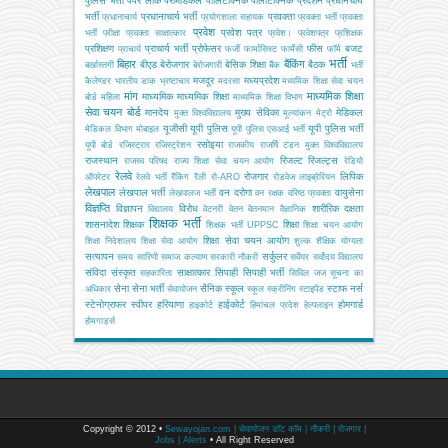
पुलिस भर्ती
पेपर लीक
पैरामेडिकल
पॉलिटेक्निक
पॉलीटेक्निक
प्रदर्शन
प्रधानचार्य
भर्ती
प्रधानाचार्य भर्ती
प्रवक्ता
प्रधानाचार्य
प्रयोगशाला सहायक
प्रवक्ता भर्ती
प्रवक्ता
प्रवेश
प्रवेश पत्र
भर्ती परीक्षा
प्रवक्ता साक्षात्कार
प्रवेश।
प्रवेशपत्र
प्रशिक्षक
प्रशिक्षण
प्राचार्य भर्ती
प्रोफेसर
फीस
बजट
प्राचार्य
फर्जी
फार्मासिस्ट
फार्मेसी
फॉर्म
भर्ती
बिहार
बैंकिंग
बीएड
बेरोजगार
बेसिक शिक्षा
बैठक
बर्खास्तगी
बेरोजगारी
बैंक
भर्ती
मजदूर
मध्यप्रदेश
कैलेण्डर
भारतीय डाक
भ्रष्टाचार
मदरसा
मध्यमिक शिक्षा सेवा चयन
मांग
माध्यमिक शिक्षा
माध्यमिक
माध्यमिक शिक्षा
बोर्ड
महिला
माध्यमिक शिक्षा विभाग
सेवा चयन बोर्ड
मानदेय
मुख्य सेविका
मेडिकल
मुक्त विश्वविद्यालय
मूल्यांकन
मेट्रो
यूजीसी
यूपी पुलिस
यूपी पुलिस भर्ती
मेडिकल विभाग
मोबाइल
यूपी पुलिस एसआई भर्ती
रसोइया
यूपी बोर्ड
रजिस्ट्रार
रजिस्ट्रेशन
राजकीय
राजर्षि टंडन मुक्त विश्वविद्यालय
राजस्थान
रिजल्ट
रिजल्ट्स
राजस्व परिषद
राज्य शिक्षा सेवा चयन आयोग
रेडियो
रेलवे
रोजगार
लिपिक
ऑपरेटर
रेलवे भर्ती
रैंकिंग
रैली
रो-ARO
रोडवेज
लाइब्रेरियन
लेखपाल
लेखपाल भर्ती
वन दरोगा
वायुसेना
लेखपालज भर्ती
वन रक्षक
वरिष्ठ प्रवक्ता
विज्ञप्ति
विज्ञापन
विरोध
शारीरिक दक्षता
विद्यालय
वेटनरी
वेतन
वेतनमान
वैज्ञानिक
शिक्षक भर्ती
शासनादेश
शिक्षक
शिक्षा
शिक्षक भर्ती UPPSC
शिक्षा चयन आयोग
शिक्षा सेवा चयन आयोग
शिक्षा निदेशालय
शिक्षा सेवा आयोग
शुल्क
शैक्षिक योग्यता
सत्यापन
सर्कुलर
समय सारिणी
समाज कल्याण
सरकारी नौकरी
सर्वेयर
सर्वोदय विद्यालय
संविदा
संस्कृत
साक्षात्कार
सिपाही
सिपाही भर्ती
सहकारिता
सिविल जज
सूचना का
सेना
सेना भर्ती
सैनिक स्कूल
स्टाफ नर्स
अधिकार
सेवायोजन
स्कूल
स्क्रीनिंग
स्टाइपेंड
स्टेनोग्राफर
स्वीपर
हरियाणा
हाईकोर्ट
होमगार्ड
हाइकोर्ट
हिमांचल प्रदेश
हेल्पलाइन
होमगार्ड्स
Copyright © 2012 •
Sewayojan.com | सेवायोजन डॉट कॉम | नौकरी | रोजगार |
Jobs | Alerts
• All Right Reserved