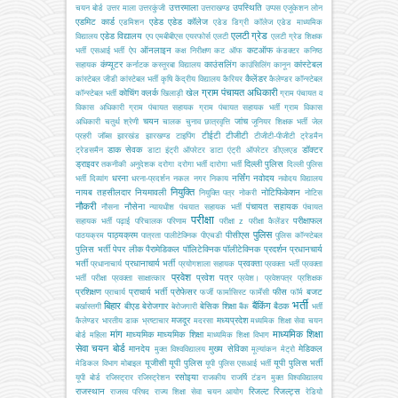
उत्तरमाला
उपस्थिति
चयन बोर्ड
उत्तर माला
उत्तरकुंजी
उत्तराखण्ड
उप्पस
एजूकेशन लोन
एडमिट कार्ड
एडेड
एडेड कॉलेज
एडमिशन
एडेड डिग्री कॉलेज
एडेड माध्यमिक
एलटी ग्रेड
एडेड विद्यालय
विद्यालय
एप
एमबीबीएस
एयरफोर्स
एलटी
एलटी ग्रेड शिक्षक
ऑनलाइन
कटऑफ
भर्ती
एसआई भर्ती
ऐप
कक्ष निरीक्षण
कट ऑफ
कंडक्टर
कनिष्ठ
कंप्यूटर
काउंसलिंग
कांस्टेबल
सहायक
कर्नाटक
कस्तूरबा विद्यालय
काउंसिलिंग
कानून
कैलेंडर
कांस्टेबल जीडी
कांस्टेबल भर्ती
कृषि
केंद्रीय विद्यालय
कैरियर
कैलेण्डर
कॉन्स्टेबल
ग्राम पंचायत अधिकारी
कोचिंग
क्लर्क
खेल
कॉन्स्टेबल भर्ती
खिलाड़ी
ग्राम पंचायत व
विकास अधिकारी
ग्राम पंचायत सहायक
ग्राम पंचायत सहायक भर्ती
ग्राम विकास
चयन
जांच
अधिकारी
चतुर्थ श्रेणी
चालक
चुनाव
छात्रवृत्ति
जूनियर शिक्षक भर्ती
जेल
टीईटी
टीजीटी
प्रहरी
जॉब्स
झारखंड
झारखण्ड
टाइपिंग
टीजीटी-पीजीटी
ट्रेडमैन
डाक सेवक
डॉक्टर
ट्रेडसमैन
डाटा इंट्री ऑपरेटर
डाटा एंट्री ऑपरेटर
डीएलएड
ड्राइवर
दिल्ली पुलिस
तकनीकी अनुदेशक
दरोगा
दरोगा भर्ती
दारोगा भर्ती
दिल्ली पुलिस
धरना
नर्सिंग
नवोदय
भर्ती
दिव्यांग
धरना-प्रदर्शन
नकल
नगर निकाय
नवोदय विद्यालय
नियुक्ति
नायब तहसीलदार
नियमावली
नोटिफिकेशन
नियुक्ति पत्र
नोकरी
नोटिस
नौकरी
नौसेना
पंचायत सहायक
नौसना
न्यायधीश
पंचयात सहायक भर्ती
पंचायत
परीक्षा
परीक्षाफल
सहायक भर्ती
पढ़ाई
परिचालक
परिणाम
परीक्षा z
परीक्षा कैलेंडर
पुलिस
पाठ्यक्रम
पीसीएस
पाठयक्रम
पात्रता
पालीटेक्निक
पीएचडी
पुलिस कॉन्स्टेबल
पुलिस भर्ती
पेपर लीक
पैरामेडिकल
पॉलिटेक्निक
पॉलीटेक्निक
प्रदर्शन
प्रधानचार्य
भर्ती
प्रधानाचार्य भर्ती
प्रवक्ता
प्रधानाचार्य
प्रयोगशाला सहायक
प्रवक्ता भर्ती
प्रवक्ता
प्रवेश
प्रवेश पत्र
भर्ती परीक्षा
प्रवक्ता साक्षात्कार
प्रवेश।
प्रवेशपत्र
प्रशिक्षक
प्रशिक्षण
प्राचार्य भर्ती
प्रोफेसर
फीस
बजट
प्राचार्य
फर्जी
फार्मासिस्ट
फार्मेसी
फॉर्म
भर्ती
बिहार
बैंकिंग
बीएड
बेरोजगार
बेसिक शिक्षा
बैठक
बर्खास्तगी
बेरोजगारी
बैंक
भर्ती
मजदूर
मध्यप्रदेश
कैलेण्डर
भारतीय डाक
भ्रष्टाचार
मदरसा
मध्यमिक शिक्षा सेवा चयन
मांग
माध्यमिक शिक्षा
माध्यमिक
माध्यमिक शिक्षा
बोर्ड
महिला
माध्यमिक शिक्षा विभाग
सेवा चयन बोर्ड
मानदेय
मुख्य सेविका
मेडिकल
मुक्त विश्वविद्यालय
मूल्यांकन
मेट्रो
यूजीसी
यूपी पुलिस
यूपी पुलिस भर्ती
मेडिकल विभाग
मोबाइल
यूपी पुलिस एसआई भर्ती
रसोइया
यूपी बोर्ड
रजिस्ट्रार
रजिस्ट्रेशन
राजकीय
राजर्षि टंडन मुक्त विश्वविद्यालय
राजस्थान
रिजल्ट
रिजल्ट्स
राजस्व परिषद
राज्य शिक्षा सेवा चयन आयोग
रेडियो