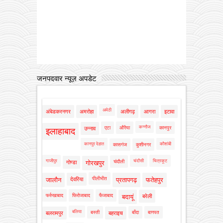
जनपदवार न्यूज़ अपडेट
अमेठी
अंबेडकरनगर
अमरोहा
अलीगढ़
आगरा
इटावा
कन्नौज
एटा
औरैया
कानपुर
उन्नाव
इलाहाबाद
कानपुर देहात
कौशांबी
कासगंज
कुशीनगर
गाजीपुर
चंदौसी
चित्रकूट
चंदौली
गोण्डा
गोरखपुर
पीलीभीत
जालौन
देवरिया
प्रतापगढ़
फतेहपुर
फर्रुखाबाद
फिरोजाबाद
फैजाबाद
बदायूं
बरेली
बलिया
बस्ती
बाँदा
बागपत
बलरामपुर
बहराइच