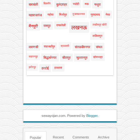
बिजनौर
भदोही
मऊ
बाराबंकी
बुलंदशहर
मथुरा
मुजफ्फरनगर
महोबा
मिर्जापुर
मुरादाबाद
मेरठ
महाराजगंज
लखीमपुर खीरी
रायबरेली
मैनपुरी
रामपुर
लखनऊ
ललितपुर
श्रावस्ती
शाहजहाँपुर
वाराणसी
संतकबीरनगर
संभल
सहारनपुर
सोनभद्र
सिद्धार्थनगर
सीतापुर
सुल्तानपुर
हमीरपुर
हाथरस
हरदोई
sewayojan.com. Powered by
Blogger
.
Recent
Comments
Archive
Popular