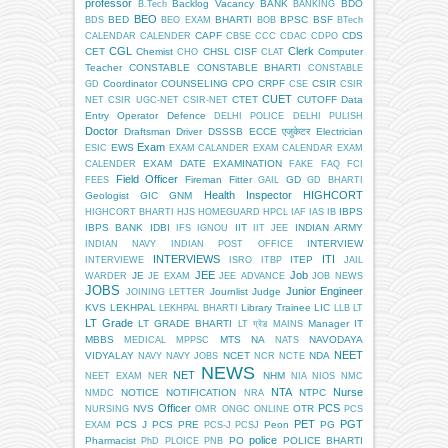
professor
Backlog Vacancy
BANK
BDO
B.Tech
BANKING
BEO
BED
BHARTI
BPSC
BSF
BDS
BEO EXAM
BOB
BTech
CAPF
CDS
CALENDAR
CALENDER
CBSE
CCC
CDAC
CDPO
CGL
Clerk
CET
Chemist
CHSL
CISF
Computer
CHO
CLAT
Teacher
CONSTABLE
CONSTABLE BHARTI
CONSTABLE
Coordinator
COUNSELING
CPO
CRPF
CSIR
GD
CSE
CSIR
CUET
CTET
CUTOFF
Data
NET
CSIR UGC-NET
CSIR-NET
Entry Operator
Defence
DELHI POLICE
DELHI PULISH
Doctor
Draftsman
Driver
DSSSB
ECCE एजुकेटर
Electrician
Exam
EWS
ESIC
EXAM CALANDER
EXAM CALENDAR
EXAM
EXAM DATE
EXAMINATION
CALENDER
FAKE
FAQ
FCI
Field Officer
Fireman
Fitter
GD
FEES
GAIL
GD BHARTI
Health Inspector
HIGHCORT
Geologist
GIC
GNM
IBPS
HIGHCORT BHARTI
HJS
HOMEGUARD
HPCL
IAF
IAS
IB
IBPS BANK
IDBI
IIT
INDIAN ARMY
IFS
IGNOU
IIT JEE
INTERVIEW
INDIAN NAVY
INDIAN POST OFFICE
INTERVIEWS
ITI
ITEP
INTERVIEWE
ISRO
ITBP
JAIL
JEE
Job
JE
WARDER
JE EXAM
JEE ADVANCE
JOB NEWS
JOBS
Junior Engineer
Journlist
Judge
JOINING LETTER
KVS
LEKHPAL
Library Trainee
LIC
LEKHPAL BHARTI
LLB
LT
LT Grade
LT GRADE BHARTI
Manager IT
LT ग्रेड
MAINS
MBBS
MTS
NA
NAVODAYA
MEDICAL
MPPSC
NATS
NEET
VIDYALAY
NCET
NDA
NAVY
NAVY JOBS
NCR
NCTE
NEWS
NET
NHM
NEET EXAM
NER
NIA
NIOS
NMC
NTA
Nurse
NOTICE
NOTIFICATION
NTPC
NMDC
NRA
Officer
PCS
NVS
OTR
NURSING
OMR
ONGC
ONLINE
PCS
PET
PGT
PCS J
PCS PRE
Peon
PG
EXAM
PCS-J
PCSJ
police
Pharmacist
PO
POLICE BHARTI
PhD
PLOICE
PNB