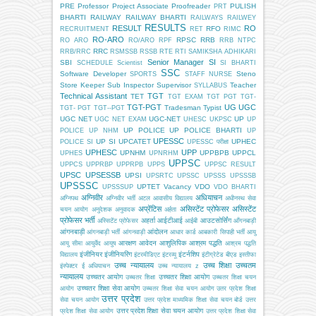
PRE
Professor
Project Associate
Proofreader
PULISH
PRT
BHARTI
RAILWAY
RAILWAY BHARTI
RAILWAYS
RAILWEY
RESULTS
RESULT
RO
RFO
RECRUITMENT
RET
RIMC
RO-ARO
RPSC
RRB
RO ARO
RO/ARO
RPF
RRB NTPC
RRC
RRB/RRC
RSMSSB
RSSB
RTE
RTI
SAMIKSHA ADHIKARI
Senior Manager
SI
SBI
SCHEDULE
Scientist
SI BHARTI
SSC
Software Developer
Steno
SPORTS
STAFF NURSE
Store Keeper
Sub Inspector
Supervisor
Teacher
SYLLABUS
Technical Assistant
TGT
TET
TGT EXAM
TGT PGT
TGT-
TGT-PGT
UG
UGC
Tradesman
Typist
TGT- PGT
TGT--PGT
UGC NET
UGC-NET
UP
UGC NET EXAM
UHESC
UKPSC
UP
UP POLICE
UP POLICE BHARTI
POLICE
UP NHM
UP
UPESSC
UP SI
UPCATET
UPHEC
POLICE SI
UPESSC परीक्षा
UPHESC
UPP
UPNHM
UPPBPB
UPPCL
UPHES
UPNRHM
UPPSC
UPPCS
UPPRBP
UPPRPB
UPPS
UPPSC RESULT
UPSC
UPSESSB
UPSI
UPSRTC
UPSSC
UPSSS
UPSSSB
UPSSSC
UPTET
Vacancy
VDO
UPSSSUP
VDO BHARTI
अग्निवीर
अधियाचन
अग्निपथ
अग्निवीर भर्ती
अटल आवासीय विद्यालय
अधीनस्थ सेवा
अप्रेंटिस
असिस्टेंट प्रोफेसर
असिस्टेंट
चयन आयोग
अनुदेशक
अनुवादक
अर्हता
प्रोफेसर भर्ती
अहर्ता
आईटीआई
आउटसोर्सिंग
अस्सिटेंट प्रोफेसर
आईबी
आँगनबाड़ी
आंगनबाड़ी
आंदोलन
आंगनबाड़ी भर्ती
आंगनवाड़ी
आधार कार्ड
आबकारी सिपाही भर्ती
आयु
आरक्षण
आवेदन
आशुलिपिक
आश्रम पद्धति
आयु सीमा
आयुर्वेद
आयुष
आश्रम पद्धति
इंजीनियर
इंजीनियरिंग
इंटर्नशिप
विद्यालय
इंटरमीडिएट
इंटरव्यू
इंटीग्रेटेड बीएड
इस्तीफा
उच्च न्यायालय
उच्च शिक्षा
उच्चतम
इंस्पेक्टर
ई अधियाचन
उच्च न्यायालय z
न्यायालय
उच्चतर आयोग
उच्चतर शिक्षा आयोग
उच्चतर शिक्षा
उच्चतर शिक्षा चयन
उच्चतर शिक्षा सेवा आयोग
आयोग
उच्चतर शिक्षा सेवा चयन आयोग
उतर प्रदेश शिक्षा
उत्तर प्रदेश
सेवा चयन आयोग
उत्तर प्रदेश माध्यमिक शिक्षा सेवा चयन बोर्ड
उत्तर
उत्तर प्रदेश शिक्षा सेवा चयन आयोग
प्रदेश शिक्षा सेवा आयोग
उत्तर प्रदेश शिक्षा सेवा