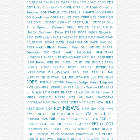
CAPF
CDS
CALENDAR
CALENDER
CBSE
CCC
CDAC
CDPO
CGL
Clerk
CET
Chemist
CHSL
CISF
Computer
CHO
CLAT
Teacher
CONSTABLE
CONSTABLE BHARTI
CONSTABLE
Coordinator
COUNSELING
CPO
CRPF
CSIR
GD
CSE
CSIR
CUET
CTET
CUTOFF
Data
NET
CSIR UGC-NET
CSIR-NET
Entry Operator
Defence
DELHI POLICE
DELHI PULISH
Doctor
Draftsman
Driver
DSSSB
ECCE एजुकेटर
Electrician
Exam
EWS
ESIC
EXAM CALANDER
EXAM CALENDAR
EXAM
EXAM DATE
EXAMINATION
CALENDER
FAKE
FAQ
FCI
Field Officer
Fireman
Fitter
GD
FEES
GAIL
GD BHARTI
Health Inspector
HIGHCORT
Geologist
GIC
GNM
IBPS
HIGHCORT BHARTI
HJS
HOMEGUARD
HPCL
IAF
IAS
IB
IBPS BANK
IDBI
IIT
INDIAN ARMY
IFS
IGNOU
IIT JEE
INTERVIEW
INDIAN NAVY
INDIAN POST OFFICE
INTERVIEWS
ITI
ITEP
INTERVIEWE
ISRO
ITBP
JAIL
JEE
Job
JE
WARDER
JE EXAM
JEE ADVANCE
JOB NEWS
JOBS
Junior Engineer
Journlist
Judge
JOINING LETTER
KVS
LEKHPAL
Library Trainee
LIC
LEKHPAL BHARTI
LLB
LT
LT Grade
LT GRADE BHARTI
Manager IT
LT ग्रेड
MAINS
MBBS
MTS
NA
NAVODAYA
MEDICAL
MPPSC
NATS
NEET
VIDYALAY
NCET
NDA
NAVY
NAVY JOBS
NCR
NCTE
NEWS
NET
NHM
NEET EXAM
NER
NIA
NIOS
NMC
NTA
Nurse
NOTICE
NOTIFICATION
NTPC
NMDC
NRA
Officer
PCS
NVS
OTR
NURSING
OMR
ONGC
ONLINE
PCS
PET
PGT
PCS J
PCS PRE
Peon
PG
EXAM
PCS-J
PCSJ
police
Pharmacist
PO
POLICE BHARTI
PhD
PLOICE
PNB
PRE
Professor
Project Associate
Proofreader
PULISH
PRT
BHARTI
RAILWAY
RAILWAY BHARTI
RAILWAYS
RAILWEY