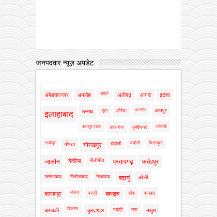
जनपदवार न्यूज़ अपडेट
अमेठी
अंबेडकरनगर
अमरोहा
अलीगढ़
आगरा
इटावा
कन्नौज
एटा
औरैया
कानपुर
उन्नाव
इलाहाबाद
कानपुर देहात
कौशांबी
कासगंज
कुशीनगर
गाजीपुर
चंदौसी
चित्रकूट
चंदौली
गोण्डा
गोरखपुर
पीलीभीत
जालौन
देवरिया
प्रतापगढ़
फतेहपुर
फर्रुखाबाद
फिरोजाबाद
फैजाबाद
बदायूं
बरेली
बलिया
बस्ती
बाँदा
बागपत
बलरामपुर
बहराइच
बिजनौर
भदोही
मऊ
बाराबंकी
बुलंदशहर
मथुरा