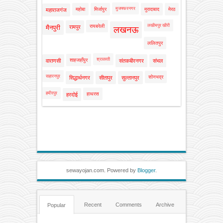
मुजफ्फरनगर
महोबा
मिर्जापुर
मुरादाबाद
मेरठ
महाराजगंज
लखीमपुर खीरी
रायबरेली
मैनपुरी
रामपुर
लखनऊ
ललितपुर
श्रावस्ती
शाहजहाँपुर
वाराणसी
संतकबीरनगर
संभल
सहारनपुर
सोनभद्र
सिद्धार्थनगर
सीतापुर
सुल्तानपुर
हमीरपुर
हाथरस
हरदोई
sewayojan.com. Powered by
Blogger
.
Recent
Comments
Archive
Popular