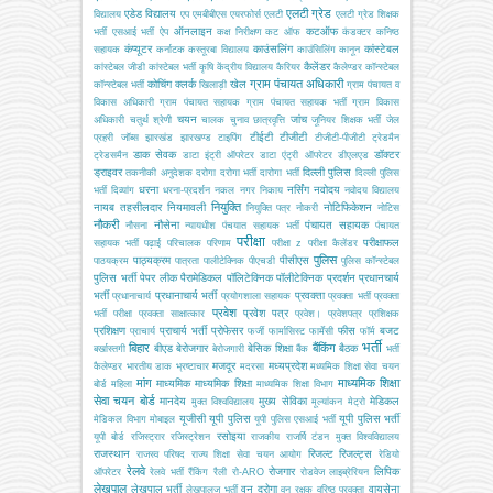
एलटी ग्रेड
एडेड विद्यालय
विद्यालय
एप
एमबीबीएस
एयरफोर्स
एलटी
एलटी ग्रेड शिक्षक
ऑनलाइन
कटऑफ
भर्ती
एसआई भर्ती
ऐप
कक्ष निरीक्षण
कट ऑफ
कंडक्टर
कनिष्ठ
कंप्यूटर
काउंसलिंग
कांस्टेबल
सहायक
कर्नाटक
कस्तूरबा विद्यालय
काउंसिलिंग
कानून
कैलेंडर
कांस्टेबल जीडी
कांस्टेबल भर्ती
कृषि
केंद्रीय विद्यालय
कैरियर
कैलेण्डर
कॉन्स्टेबल
ग्राम पंचायत अधिकारी
कोचिंग
क्लर्क
खेल
कॉन्स्टेबल भर्ती
खिलाड़ी
ग्राम पंचायत व
विकास अधिकारी
ग्राम पंचायत सहायक
ग्राम पंचायत सहायक भर्ती
ग्राम विकास
चयन
जांच
अधिकारी
चतुर्थ श्रेणी
चालक
चुनाव
छात्रवृत्ति
जूनियर शिक्षक भर्ती
जेल
टीईटी
टीजीटी
प्रहरी
जॉब्स
झारखंड
झारखण्ड
टाइपिंग
टीजीटी-पीजीटी
ट्रेडमैन
डाक सेवक
डॉक्टर
ट्रेडसमैन
डाटा इंट्री ऑपरेटर
डाटा एंट्री ऑपरेटर
डीएलएड
ड्राइवर
दिल्ली पुलिस
तकनीकी अनुदेशक
दरोगा
दरोगा भर्ती
दारोगा भर्ती
दिल्ली पुलिस
धरना
नर्सिंग
नवोदय
भर्ती
दिव्यांग
धरना-प्रदर्शन
नकल
नगर निकाय
नवोदय विद्यालय
नियुक्ति
नायब तहसीलदार
नियमावली
नोटिफिकेशन
नियुक्ति पत्र
नोकरी
नोटिस
नौकरी
नौसेना
पंचायत सहायक
नौसना
न्यायधीश
पंचयात सहायक भर्ती
पंचायत
परीक्षा
परीक्षाफल
सहायक भर्ती
पढ़ाई
परिचालक
परिणाम
परीक्षा z
परीक्षा कैलेंडर
पुलिस
पाठ्यक्रम
पीसीएस
पाठयक्रम
पात्रता
पालीटेक्निक
पीएचडी
पुलिस कॉन्स्टेबल
पुलिस भर्ती
पेपर लीक
पैरामेडिकल
पॉलिटेक्निक
पॉलीटेक्निक
प्रदर्शन
प्रधानचार्य
भर्ती
प्रधानाचार्य भर्ती
प्रवक्ता
प्रधानाचार्य
प्रयोगशाला सहायक
प्रवक्ता भर्ती
प्रवक्ता
प्रवेश
प्रवेश पत्र
भर्ती परीक्षा
प्रवक्ता साक्षात्कार
प्रवेश।
प्रवेशपत्र
प्रशिक्षक
प्रशिक्षण
प्राचार्य भर्ती
प्रोफेसर
फीस
बजट
प्राचार्य
फर्जी
फार्मासिस्ट
फार्मेसी
फॉर्म
भर्ती
बिहार
बैंकिंग
बीएड
बेरोजगार
बेसिक शिक्षा
बैठक
बर्खास्तगी
बेरोजगारी
बैंक
भर्ती
मजदूर
मध्यप्रदेश
कैलेण्डर
भारतीय डाक
भ्रष्टाचार
मदरसा
मध्यमिक शिक्षा सेवा चयन
मांग
माध्यमिक शिक्षा
माध्यमिक
माध्यमिक शिक्षा
बोर्ड
महिला
माध्यमिक शिक्षा विभाग
सेवा चयन बोर्ड
मानदेय
मुख्य सेविका
मेडिकल
मुक्त विश्वविद्यालय
मूल्यांकन
मेट्रो
यूजीसी
यूपी पुलिस
यूपी पुलिस भर्ती
मेडिकल विभाग
मोबाइल
यूपी पुलिस एसआई भर्ती
रसोइया
यूपी बोर्ड
रजिस्ट्रार
रजिस्ट्रेशन
राजकीय
राजर्षि टंडन मुक्त विश्वविद्यालय
राजस्थान
रिजल्ट
रिजल्ट्स
राजस्व परिषद
राज्य शिक्षा सेवा चयन आयोग
रेडियो
रेलवे
रोजगार
लिपिक
ऑपरेटर
रेलवे भर्ती
रैंकिंग
रैली
रो-ARO
रोडवेज
लाइब्रेरियन
लेखपाल
लेखपाल भर्ती
वन दरोगा
वायुसेना
लेखपालज भर्ती
वन रक्षक
वरिष्ठ प्रवक्ता