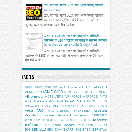
235 पदों पर आएगी BEO भर्ती, अगले सप्ताह रिक्तियां
भेजने की तैयारी
235 पदों पर आएगी BEO भर्ती, अगले सप्ताह रिक्तियां
भेजने की तैयारी प्रदेश में बीईओ के 1031 सृजित 31
जुलाई 2026 प्रयागराज : खंड शिक्षा अधिका...
अशासकीय सहायता प्राप्त महाविद्यालयों में असिस्टेंट
प्रोफेसर के 2107 पदों की भर्ती परीक्षा में सामान्य अध्ययन
के 30 प्रश्न होंगे सभी अभ्यर्थियों के लिए अनिवार्य
अशासकीय सहायता प्राप्त महाविद्यालयों में असिस्टेंट
प्रोफेसर के 2107 पदों की भर्ती परीक्षा में सामान्य अध्ययन के 30 प्रश्न
होंगे सभी अभ्यर्थ...
LABELS
Accountant
ACF
ACF-RFO
69000
69000 शिक्षक भर्ती
AAO
ADMIT CARD
ADMISSION
ADVERTISEMENT
ADMITCARD
AE
Agniveer
AICTE
AIIMS
AIR FORCE
AIRFORCE
AKTU
ANSWER KEY
ANM
ALLAHABAD
ALP
AMVI
ANSWER KEYS
APO
APS
ANSWER-KEY
AOC
APPRENTICE
APS BHARTI
ARO
Assistant
ARMY
ARTO
ASISTENT PROFESSER
Assistant Engineer
Assistant Professor
ASSISTENT
Associate
PROFESER
ASSISTENT PROFESSER BHARTI
professor
Backlog Vacancy
BANK
BDO
B.Tech
BANKING
BEO
BED
BHARTI
BPSC
BSF
BDS
BEO EXAM
BOB
BTech