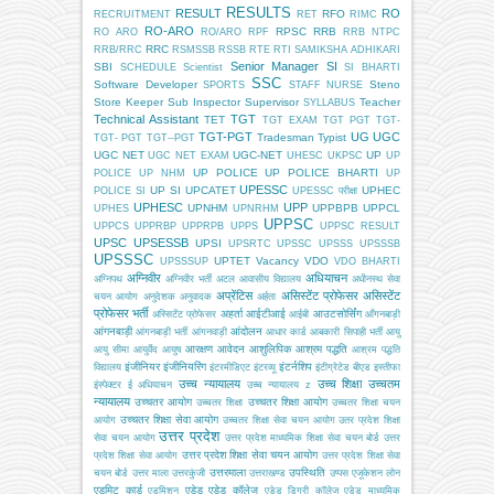
RESULTS
RESULT
RO
RFO
RECRUITMENT
RET
RIMC
RO-ARO
RPSC
RRB
RO ARO
RO/ARO
RPF
RRB NTPC
RRC
RRB/RRC
RSMSSB
RSSB
RTE
RTI
SAMIKSHA ADHIKARI
Senior Manager
SI
SBI
SCHEDULE
Scientist
SI BHARTI
SSC
Software Developer
Steno
SPORTS
STAFF NURSE
Store Keeper
Sub Inspector
Supervisor
Teacher
SYLLABUS
Technical Assistant
TGT
TET
TGT EXAM
TGT PGT
TGT-
TGT-PGT
UG
UGC
Tradesman
Typist
TGT- PGT
TGT--PGT
UGC NET
UGC-NET
UP
UGC NET EXAM
UHESC
UKPSC
UP
UP POLICE
UP POLICE BHARTI
POLICE
UP NHM
UP
UPESSC
UP SI
UPCATET
UPHEC
POLICE SI
UPESSC परीक्षा
UPHESC
UPP
UPNHM
UPPBPB
UPPCL
UPHES
UPNRHM
UPPSC
UPPCS
UPPRBP
UPPRPB
UPPS
UPPSC RESULT
UPSC
UPSESSB
UPSI
UPSRTC
UPSSC
UPSSS
UPSSSB
UPSSSC
UPTET
Vacancy
VDO
UPSSSUP
VDO BHARTI
अग्निवीर
अधियाचन
अग्निपथ
अग्निवीर भर्ती
अटल आवासीय विद्यालय
अधीनस्थ सेवा
अप्रेंटिस
असिस्टेंट प्रोफेसर
असिस्टेंट
चयन आयोग
अनुदेशक
अनुवादक
अर्हता
प्रोफेसर भर्ती
अहर्ता
आईटीआई
आउटसोर्सिंग
अस्सिटेंट प्रोफेसर
आईबी
आँगनबाड़ी
आंगनबाड़ी
आंदोलन
आंगनबाड़ी भर्ती
आंगनवाड़ी
आधार कार्ड
आबकारी सिपाही भर्ती
आयु
आरक्षण
आवेदन
आशुलिपिक
आश्रम पद्धति
आयु सीमा
आयुर्वेद
आयुष
आश्रम पद्धति
इंजीनियर
इंजीनियरिंग
इंटर्नशिप
विद्यालय
इंटरमीडिएट
इंटरव्यू
इंटीग्रेटेड बीएड
इस्तीफा
उच्च न्यायालय
उच्च शिक्षा
उच्चतम
इंस्पेक्टर
ई अधियाचन
उच्च न्यायालय z
न्यायालय
उच्चतर आयोग
उच्चतर शिक्षा आयोग
उच्चतर शिक्षा
उच्चतर शिक्षा चयन
उच्चतर शिक्षा सेवा आयोग
आयोग
उच्चतर शिक्षा सेवा चयन आयोग
उतर प्रदेश शिक्षा
उत्तर प्रदेश
सेवा चयन आयोग
उत्तर प्रदेश माध्यमिक शिक्षा सेवा चयन बोर्ड
उत्तर
उत्तर प्रदेश शिक्षा सेवा चयन आयोग
प्रदेश शिक्षा सेवा आयोग
उत्तर प्रदेश शिक्षा सेवा
उत्तरमाला
उपस्थिति
चयन बोर्ड
उत्तर माला
उत्तरकुंजी
उत्तराखण्ड
उप्पस
एजूकेशन लोन
एडमिट कार्ड
एडेड
एडेड कॉलेज
एडमिशन
एडेड डिग्री कॉलेज
एडेड माध्यमिक