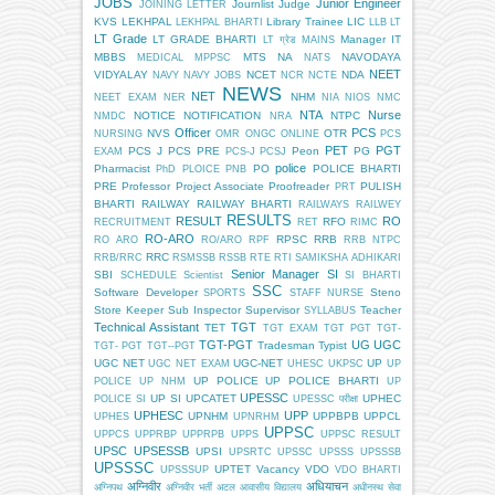
JOBS
Junior Engineer
Journlist
Judge
JOINING LETTER
KVS
LEKHPAL
Library Trainee
LIC
LEKHPAL BHARTI
LLB
LT
LT Grade
LT GRADE BHARTI
Manager IT
LT ग्रेड
MAINS
MBBS
MTS
NA
NAVODAYA
MEDICAL
MPPSC
NATS
NEET
VIDYALAY
NCET
NDA
NAVY
NAVY JOBS
NCR
NCTE
NEWS
NET
NHM
NEET EXAM
NER
NIA
NIOS
NMC
NTA
Nurse
NOTICE
NOTIFICATION
NTPC
NMDC
NRA
Officer
PCS
NVS
OTR
NURSING
OMR
ONGC
ONLINE
PCS
PET
PGT
PCS J
PCS PRE
Peon
PG
EXAM
PCS-J
PCSJ
police
Pharmacist
PO
POLICE BHARTI
PhD
PLOICE
PNB
PRE
Professor
Project Associate
Proofreader
PULISH
PRT
BHARTI
RAILWAY
RAILWAY BHARTI
RAILWAYS
RAILWEY
RESULTS
RESULT
RO
RFO
RECRUITMENT
RET
RIMC
RO-ARO
RPSC
RRB
RO ARO
RO/ARO
RPF
RRB NTPC
RRC
RRB/RRC
RSMSSB
RSSB
RTE
RTI
SAMIKSHA ADHIKARI
Senior Manager
SI
SBI
SCHEDULE
Scientist
SI BHARTI
SSC
Software Developer
Steno
SPORTS
STAFF NURSE
Store Keeper
Sub Inspector
Supervisor
Teacher
SYLLABUS
Technical Assistant
TGT
TET
TGT EXAM
TGT PGT
TGT-
TGT-PGT
UG
UGC
Tradesman
Typist
TGT- PGT
TGT--PGT
UGC NET
UGC-NET
UP
UGC NET EXAM
UHESC
UKPSC
UP
UP POLICE
UP POLICE BHARTI
POLICE
UP NHM
UP
UPESSC
UP SI
UPCATET
UPHEC
POLICE SI
UPESSC परीक्षा
UPHESC
UPP
UPNHM
UPPBPB
UPPCL
UPHES
UPNRHM
UPPSC
UPPCS
UPPRBP
UPPRPB
UPPS
UPPSC RESULT
UPSC
UPSESSB
UPSI
UPSRTC
UPSSC
UPSSS
UPSSSB
UPSSSC
UPTET
Vacancy
VDO
UPSSSUP
VDO BHARTI
अग्निवीर
अधियाचन
अग्निपथ
अग्निवीर भर्ती
अटल आवासीय विद्यालय
अधीनस्थ सेवा