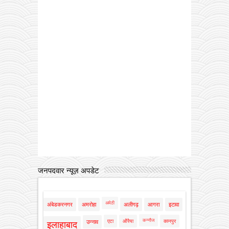
जनपदवार न्यूज़ अपडेट
अमेठी
अंबेडकरनगर
अमरोहा
अलीगढ़
आगरा
इटावा
कन्नौज
एटा
औरैया
कानपुर
उन्नाव
इलाहाबाद