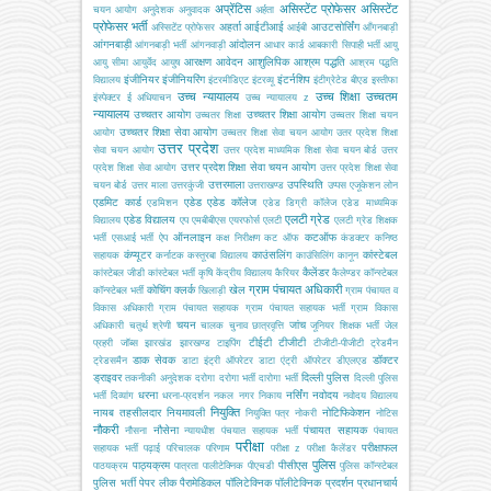
अप्रेंटिस
असिस्टेंट प्रोफेसर
असिस्टेंट
चयन आयोग
अनुदेशक
अनुवादक
अर्हता
प्रोफेसर भर्ती
अहर्ता
आईटीआई
आउटसोर्सिंग
अस्सिटेंट प्रोफेसर
आईबी
आँगनबाड़ी
आंगनबाड़ी
आंदोलन
आंगनबाड़ी भर्ती
आंगनवाड़ी
आधार कार्ड
आबकारी सिपाही भर्ती
आयु
आरक्षण
आवेदन
आशुलिपिक
आश्रम पद्धति
आयु सीमा
आयुर्वेद
आयुष
आश्रम पद्धति
इंजीनियर
इंजीनियरिंग
इंटर्नशिप
विद्यालय
इंटरमीडिएट
इंटरव्यू
इंटीग्रेटेड बीएड
इस्तीफा
उच्च न्यायालय
उच्च शिक्षा
उच्चतम
इंस्पेक्टर
ई अधियाचन
उच्च न्यायालय z
न्यायालय
उच्चतर आयोग
उच्चतर शिक्षा आयोग
उच्चतर शिक्षा
उच्चतर शिक्षा चयन
उच्चतर शिक्षा सेवा आयोग
आयोग
उच्चतर शिक्षा सेवा चयन आयोग
उतर प्रदेश शिक्षा
उत्तर प्रदेश
सेवा चयन आयोग
उत्तर प्रदेश माध्यमिक शिक्षा सेवा चयन बोर्ड
उत्तर
उत्तर प्रदेश शिक्षा सेवा चयन आयोग
प्रदेश शिक्षा सेवा आयोग
उत्तर प्रदेश शिक्षा सेवा
उत्तरमाला
उपस्थिति
चयन बोर्ड
उत्तर माला
उत्तरकुंजी
उत्तराखण्ड
उप्पस
एजूकेशन लोन
एडमिट कार्ड
एडेड
एडेड कॉलेज
एडमिशन
एडेड डिग्री कॉलेज
एडेड माध्यमिक
एलटी ग्रेड
एडेड विद्यालय
विद्यालय
एप
एमबीबीएस
एयरफोर्स
एलटी
एलटी ग्रेड शिक्षक
ऑनलाइन
कटऑफ
भर्ती
एसआई भर्ती
ऐप
कक्ष निरीक्षण
कट ऑफ
कंडक्टर
कनिष्ठ
कंप्यूटर
काउंसलिंग
कांस्टेबल
सहायक
कर्नाटक
कस्तूरबा विद्यालय
काउंसिलिंग
कानून
कैलेंडर
कांस्टेबल जीडी
कांस्टेबल भर्ती
कृषि
केंद्रीय विद्यालय
कैरियर
कैलेण्डर
कॉन्स्टेबल
ग्राम पंचायत अधिकारी
कोचिंग
क्लर्क
खेल
कॉन्स्टेबल भर्ती
खिलाड़ी
ग्राम पंचायत व
विकास अधिकारी
ग्राम पंचायत सहायक
ग्राम पंचायत सहायक भर्ती
ग्राम विकास
चयन
जांच
अधिकारी
चतुर्थ श्रेणी
चालक
चुनाव
छात्रवृत्ति
जूनियर शिक्षक भर्ती
जेल
टीईटी
टीजीटी
प्रहरी
जॉब्स
झारखंड
झारखण्ड
टाइपिंग
टीजीटी-पीजीटी
ट्रेडमैन
डाक सेवक
डॉक्टर
ट्रेडसमैन
डाटा इंट्री ऑपरेटर
डाटा एंट्री ऑपरेटर
डीएलएड
ड्राइवर
दिल्ली पुलिस
तकनीकी अनुदेशक
दरोगा
दरोगा भर्ती
दारोगा भर्ती
दिल्ली पुलिस
धरना
नर्सिंग
नवोदय
भर्ती
दिव्यांग
धरना-प्रदर्शन
नकल
नगर निकाय
नवोदय विद्यालय
नियुक्ति
नायब तहसीलदार
नियमावली
नोटिफिकेशन
नियुक्ति पत्र
नोकरी
नोटिस
नौकरी
नौसेना
पंचायत सहायक
नौसना
न्यायधीश
पंचयात सहायक भर्ती
पंचायत
परीक्षा
परीक्षाफल
सहायक भर्ती
पढ़ाई
परिचालक
परिणाम
परीक्षा z
परीक्षा कैलेंडर
पुलिस
पाठ्यक्रम
पीसीएस
पाठयक्रम
पात्रता
पालीटेक्निक
पीएचडी
पुलिस कॉन्स्टेबल
पुलिस भर्ती
पेपर लीक
पैरामेडिकल
पॉलिटेक्निक
पॉलीटेक्निक
प्रदर्शन
प्रधानचार्य