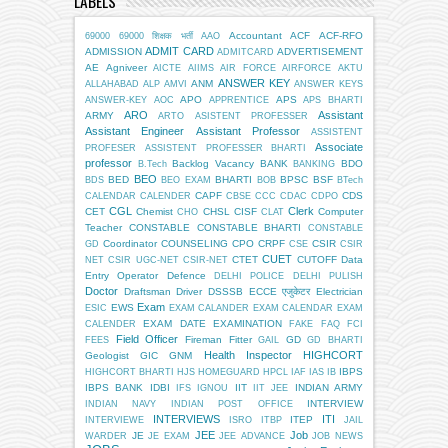
LABELS
Accountant
ACF
ACF-RFO
69000
69000 शिक्षक भर्ती
AAO
ADMIT CARD
ADMISSION
ADVERTISEMENT
ADMITCARD
AE
Agniveer
AICTE
AIIMS
AIR FORCE
AIRFORCE
AKTU
ANSWER KEY
ANM
ALLAHABAD
ALP
AMVI
ANSWER KEYS
APO
APS
ANSWER-KEY
AOC
APPRENTICE
APS BHARTI
ARO
Assistant
ARMY
ARTO
ASISTENT PROFESSER
Assistant Engineer
Assistant Professor
ASSISTENT
Associate
PROFESER
ASSISTENT PROFESSER BHARTI
professor
Backlog Vacancy
BANK
BDO
B.Tech
BANKING
BEO
BED
BHARTI
BPSC
BSF
BDS
BEO EXAM
BOB
BTech
CAPF
CDS
CALENDAR
CALENDER
CBSE
CCC
CDAC
CDPO
CGL
Clerk
CET
Chemist
CHSL
CISF
Computer
CHO
CLAT
Teacher
CONSTABLE
CONSTABLE BHARTI
CONSTABLE
Coordinator
COUNSELING
CPO
CRPF
CSIR
GD
CSE
CSIR
CUET
CTET
CUTOFF
Data
NET
CSIR UGC-NET
CSIR-NET
Entry Operator
Defence
DELHI POLICE
DELHI PULISH
Doctor
Draftsman
Driver
DSSSB
ECCE एजुकेटर
Electrician
Exam
EWS
ESIC
EXAM CALANDER
EXAM CALENDAR
EXAM
EXAM DATE
EXAMINATION
CALENDER
FAKE
FAQ
FCI
Field Officer
Fireman
Fitter
GD
FEES
GAIL
GD BHARTI
Health Inspector
HIGHCORT
Geologist
GIC
GNM
IBPS
HIGHCORT BHARTI
HJS
HOMEGUARD
HPCL
IAF
IAS
IB
IBPS BANK
IDBI
IIT
INDIAN ARMY
IFS
IGNOU
IIT JEE
INTERVIEW
INDIAN NAVY
INDIAN POST OFFICE
INTERVIEWS
ITI
ITEP
INTERVIEWE
ISRO
ITBP
JAIL
JEE
Job
JE
WARDER
JE EXAM
JEE ADVANCE
JOB NEWS