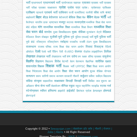
भर्ती
प्रधानाचार्य भर्ती
प्रवक्ता
प्रधानाचार्य
प्रयोगशाला सहायक
प्रवक्ता भर्ती
प्रवक्ता
प्रवेश
प्रवेश पत्र
भर्ती परीक्षा
प्रवक्ता साक्षात्कार
प्रवेश।
प्रवेशपत्र
प्रशिक्षक
प्रशिक्षण
प्राचार्य भर्ती
प्रोफेसर
फीस
बजट
प्राचार्य
फर्जी
फार्मासिस्ट
फार्मेसी
फॉर्म
भर्ती
बिहार
बैंकिंग
बीएड
बेरोजगार
बेसिक शिक्षा
बैठक
बर्खास्तगी
बेरोजगारी
बैंक
भर्ती
मजदूर
मध्यप्रदेश
कैलेण्डर
भारतीय डाक
भ्रष्टाचार
मदरसा
मध्यमिक शिक्षा सेवा चयन
मांग
माध्यमिक शिक्षा
माध्यमिक
माध्यमिक शिक्षा
बोर्ड
महिला
माध्यमिक शिक्षा विभाग
सेवा चयन बोर्ड
मानदेय
मुख्य सेविका
मेडिकल
मुक्त विश्वविद्यालय
मूल्यांकन
मेट्रो
यूजीसी
यूपी पुलिस
यूपी पुलिस भर्ती
मेडिकल विभाग
मोबाइल
यूपी पुलिस एसआई भर्ती
रसोइया
यूपी बोर्ड
रजिस्ट्रार
रजिस्ट्रेशन
राजकीय
राजर्षि टंडन मुक्त विश्वविद्यालय
राजस्थान
रिजल्ट
रिजल्ट्स
राजस्व परिषद
राज्य शिक्षा सेवा चयन आयोग
रेडियो
रेलवे
रोजगार
लिपिक
ऑपरेटर
रेलवे भर्ती
रैंकिंग
रैली
रो-ARO
रोडवेज
लाइब्रेरियन
लेखपाल
लेखपाल भर्ती
वन दरोगा
वायुसेना
लेखपालज भर्ती
वन रक्षक
वरिष्ठ प्रवक्ता
विज्ञप्ति
विज्ञापन
विरोध
शारीरिक दक्षता
विद्यालय
वेटनरी
वेतन
वेतनमान
वैज्ञानिक
शिक्षक भर्ती
शासनादेश
शिक्षक
शिक्षा
शिक्षक भर्ती UPPSC
शिक्षा चयन आयोग
शिक्षा सेवा चयन आयोग
शिक्षा निदेशालय
शिक्षा सेवा आयोग
शुल्क
शैक्षिक योग्यता
सत्यापन
सर्कुलर
समय सारिणी
समाज कल्याण
सरकारी नौकरी
सर्वेयर
सर्वोदय विद्यालय
संविदा
संस्कृत
साक्षात्कार
सिपाही
सिपाही भर्ती
सहकारिता
सिविल जज
सूचना का
सेना
सेना भर्ती
सैनिक स्कूल
स्टाफ नर्स
अधिकार
सेवायोजन
स्कूल
स्क्रीनिंग
स्टाइपेंड
स्टेनोग्राफर
स्वीपर
हरियाणा
हाईकोर्ट
होमगार्ड
हाइकोर्ट
हिमांचल प्रदेश
हेल्पलाइन
होमगार्ड्स
Copyright © 2012 •
Sewayojan.com | सेवायोजन डॉट कॉम | नौकरी | रोजगार |
Jobs | Alerts
• All Right Reserved
Blogger Template By :
MKR
|
IVYthemes.com