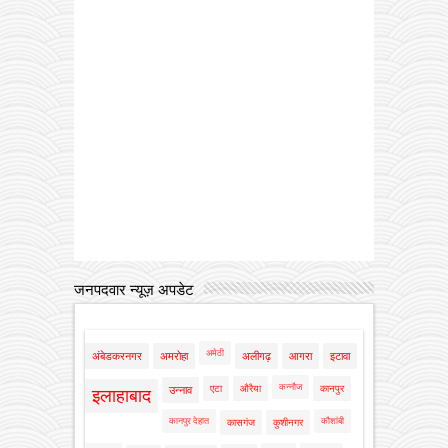
जनपदवार न्यूज़ अपडेट
अमेठी
अंबेडकरनगर
अमरोहा
अलीगढ़
आगरा
इटावा
कन्नौज
एटा
औरैया
कानपुर
उन्नाव
इलाहाबाद
कानपुर देहात
कौशांबी
कासगंज
कुशीनगर