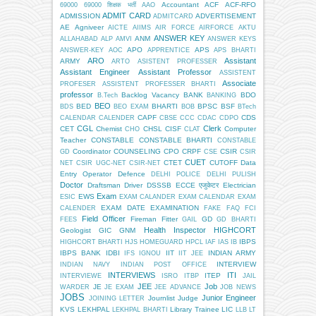
Accountant
ACF
ACF-RFO
69000
69000 शिक्षक भर्ती
AAO
ADMIT CARD
ADMISSION
ADVERTISEMENT
ADMITCARD
AE
Agniveer
AICTE
AIIMS
AIR FORCE
AIRFORCE
AKTU
ANSWER KEY
ANM
ALLAHABAD
ALP
AMVI
ANSWER KEYS
APO
APS
ANSWER-KEY
AOC
APPRENTICE
APS BHARTI
ARO
Assistant
ARMY
ARTO
ASISTENT PROFESSER
Assistant Engineer
Assistant Professor
ASSISTENT
Associate
PROFESER
ASSISTENT PROFESSER BHARTI
professor
Backlog Vacancy
BANK
BDO
B.Tech
BANKING
BEO
BED
BHARTI
BPSC
BSF
BDS
BEO EXAM
BOB
BTech
CAPF
CDS
CALENDAR
CALENDER
CBSE
CCC
CDAC
CDPO
CGL
Clerk
CET
Chemist
CHSL
CISF
Computer
CHO
CLAT
Teacher
CONSTABLE
CONSTABLE BHARTI
CONSTABLE
Coordinator
COUNSELING
CPO
CRPF
CSIR
GD
CSE
CSIR
CUET
CTET
CUTOFF
Data
NET
CSIR UGC-NET
CSIR-NET
Entry Operator
Defence
DELHI POLICE
DELHI PULISH
Doctor
Draftsman
Driver
DSSSB
ECCE एजुकेटर
Electrician
Exam
EWS
ESIC
EXAM CALANDER
EXAM CALENDAR
EXAM
EXAM DATE
EXAMINATION
CALENDER
FAKE
FAQ
FCI
Field Officer
Fireman
Fitter
GD
FEES
GAIL
GD BHARTI
Health Inspector
HIGHCORT
Geologist
GIC
GNM
IBPS
HIGHCORT BHARTI
HJS
HOMEGUARD
HPCL
IAF
IAS
IB
IBPS BANK
IDBI
IIT
INDIAN ARMY
IFS
IGNOU
IIT JEE
INTERVIEW
INDIAN NAVY
INDIAN POST OFFICE
INTERVIEWS
ITI
ITEP
INTERVIEWE
ISRO
ITBP
JAIL
JEE
Job
JE
WARDER
JE EXAM
JEE ADVANCE
JOB NEWS
JOBS
Junior Engineer
Journlist
Judge
JOINING LETTER
KVS
LEKHPAL
Library Trainee
LIC
LEKHPAL BHARTI
LLB
LT