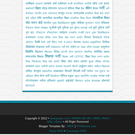
प्रशिक्षण
प्राचार्य भर्ती
प्रोफेसर
फीस
बजट
प्राचार्य
फर्जी
फार्मासिस्ट
फार्मेसी
फॉर्म
भर्ती
बिहार
बैंकिंग
बीएड
बेरोजगार
बेसिक शिक्षा
बैठक
बर्खास्तगी
बेरोजगारी
बैंक
भर्ती
मजदूर
मध्यप्रदेश
कैलेण्डर
भारतीय डाक
भ्रष्टाचार
मदरसा
मध्यमिक शिक्षा सेवा चयन
मांग
माध्यमिक शिक्षा
माध्यमिक
माध्यमिक शिक्षा
बोर्ड
महिला
माध्यमिक शिक्षा विभाग
सेवा चयन बोर्ड
मानदेय
मुख्य सेविका
मेडिकल
मुक्त विश्वविद्यालय
मूल्यांकन
मेट्रो
यूजीसी
यूपी पुलिस
यूपी पुलिस भर्ती
मेडिकल विभाग
मोबाइल
यूपी पुलिस एसआई भर्ती
रसोइया
यूपी बोर्ड
रजिस्ट्रार
रजिस्ट्रेशन
राजकीय
राजर्षि टंडन मुक्त विश्वविद्यालय
राजस्थान
रिजल्ट
रिजल्ट्स
राजस्व परिषद
राज्य शिक्षा सेवा चयन आयोग
रेडियो
रेलवे
रोजगार
लिपिक
ऑपरेटर
रेलवे भर्ती
रैंकिंग
रैली
रो-ARO
रोडवेज
लाइब्रेरियन
लेखपाल
लेखपाल भर्ती
वन दरोगा
वायुसेना
लेखपालज भर्ती
वन रक्षक
वरिष्ठ प्रवक्ता
विज्ञप्ति
विज्ञापन
विरोध
शारीरिक दक्षता
विद्यालय
वेटनरी
वेतन
वेतनमान
वैज्ञानिक
शिक्षक भर्ती
शासनादेश
शिक्षक
शिक्षा
शिक्षक भर्ती UPPSC
शिक्षा चयन आयोग
शिक्षा सेवा चयन आयोग
शिक्षा निदेशालय
शिक्षा सेवा आयोग
शुल्क
शैक्षिक योग्यता
सत्यापन
सर्कुलर
समय सारिणी
समाज कल्याण
सरकारी नौकरी
सर्वेयर
सर्वोदय विद्यालय
संविदा
संस्कृत
साक्षात्कार
सिपाही
सिपाही भर्ती
सहकारिता
सिविल जज
सूचना का
सेना
सेना भर्ती
सैनिक स्कूल
स्टाफ नर्स
अधिकार
सेवायोजन
स्कूल
स्क्रीनिंग
स्टाइपेंड
स्टेनोग्राफर
स्वीपर
हरियाणा
हाईकोर्ट
होमगार्ड
हाइकोर्ट
हिमांचल प्रदेश
हेल्पलाइन
होमगार्ड्स
Copyright © 2012 •
Sewayojan.com | सेवायोजन डॉट कॉम | नौकरी | रोजगार |
Jobs | Alerts
• All Right Reserved
Blogger Template By :
MKR
|
IVYthemes.com
Posts RSS
•
Comments RSS