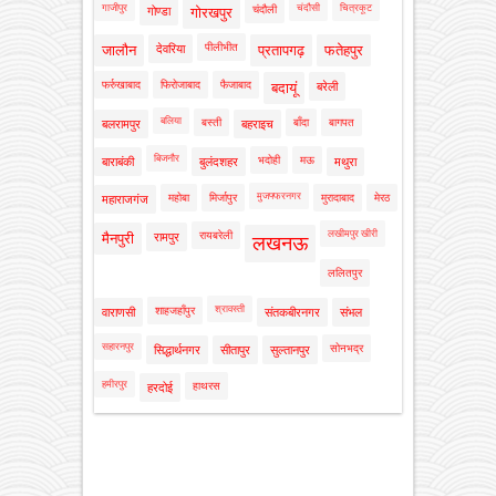
गाजीपुर
चंदौसी
चित्रकूट
चंदौली
गोण्डा
गोरखपुर
पीलीभीत
जालौन
देवरिया
प्रतापगढ़
फतेहपुर
फर्रुखाबाद
फिरोजाबाद
फैजाबाद
बदायूं
बरेली
बलिया
बस्ती
बाँदा
बागपत
बलरामपुर
बहराइच
बिजनौर
भदोही
मऊ
बाराबंकी
बुलंदशहर
मथुरा
मुजफ्फरनगर
महोबा
मिर्जापुर
मुरादाबाद
मेरठ
महाराजगंज
लखीमपुर खीरी
रायबरेली
मैनपुरी
रामपुर
लखनऊ
ललितपुर
श्रावस्ती
शाहजहाँपुर
वाराणसी
संतकबीरनगर
संभल
सहारनपुर
सोनभद्र
सिद्धार्थनगर
सीतापुर
सुल्तानपुर
हमीरपुर
हाथरस
हरदोई