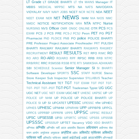
LT Grade
LT GRADE BHARTI
Manager IT
LT ग्रेड
MAINS
MBBS
MTS
NA
NAVODAYA
MEDICAL
MPPSC
NATS
NEET
VIDYALAY
NCET
NDA
NAVY
NAVY JOBS
NCR
NCTE
NEWS
NET
NHM
NEET EXAM
NER
NIA
NIOS
NMC
NTA
Nurse
NOTICE
NOTIFICATION
NTPC
NMDC
NRA
Officer
PCS
NVS
OTR
NURSING
OMR
ONGC
ONLINE
PCS
PET
PGT
PCS J
PCS PRE
Peon
PG
EXAM
PCS-J
PCSJ
police
Pharmacist
PO
POLICE BHARTI
PhD
PLOICE
PNB
PRE
Professor
Project Associate
Proofreader
PULISH
PRT
BHARTI
RAILWAY
RAILWAY BHARTI
RAILWAYS
RAILWEY
RESULTS
RESULT
RO
RFO
RECRUITMENT
RET
RIMC
RO-ARO
RPSC
RRB
RO ARO
RO/ARO
RPF
RRB NTPC
RRC
RRB/RRC
RSMSSB
RSSB
RTE
RTI
SAMIKSHA ADHIKARI
Senior Manager
SI
SBI
SCHEDULE
Scientist
SI BHARTI
SSC
Software Developer
Steno
SPORTS
STAFF NURSE
Store Keeper
Sub Inspector
Supervisor
Teacher
SYLLABUS
Technical Assistant
TGT
TET
TGT EXAM
TGT PGT
TGT-
TGT-PGT
UG
UGC
Tradesman
Typist
TGT- PGT
TGT--PGT
UGC NET
UGC-NET
UP
UGC NET EXAM
UHESC
UKPSC
UP
UP POLICE
UP POLICE BHARTI
POLICE
UP NHM
UP
UPESSC
UP SI
UPCATET
UPHEC
POLICE SI
UPESSC परीक्षा
UPHESC
UPP
UPNHM
UPPBPB
UPPCL
UPHES
UPNRHM
UPPSC
UPPCS
UPPRBP
UPPRPB
UPPS
UPPSC RESULT
UPSC
UPSESSB
UPSI
UPSRTC
UPSSC
UPSSS
UPSSSB
UPSSSC
UPTET
Vacancy
VDO
UPSSSUP
VDO BHARTI
अग्निवीर
अधियाचन
अग्निपथ
अग्निवीर भर्ती
अटल आवासीय विद्यालय
अधीनस्थ सेवा
अप्रेंटिस
असिस्टेंट प्रोफेसर
असिस्टेंट
चयन आयोग
अनुदेशक
अनुवादक
अर्हता
प्रोफेसर भर्ती
अहर्ता
आईटीआई
आउटसोर्सिंग
अस्सिटेंट प्रोफेसर
आईबी
आँगनबाड़ी