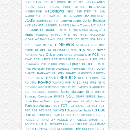
IBPS BANK
IDBI
IIT
INDIAN ARMY
IFS
IGNOU
IIT JEE
INTERVIEW
INDIAN NAVY
INDIAN POST OFFICE
INTERVIEWS
ITI
ITEP
INTERVIEWE
ISRO
ITBP
JAIL
JEE
Job
JE
WARDER
JE EXAM
JEE ADVANCE
JOB NEWS
JOBS
Junior Engineer
Journlist
Judge
JOINING LETTER
KVS
LEKHPAL
Library Trainee
LIC
LEKHPAL BHARTI
LLB
LT
LT Grade
LT GRADE BHARTI
Manager IT
LT ग्रेड
MAINS
MBBS
MTS
NA
NAVODAYA
MEDICAL
MPPSC
NATS
NEET
VIDYALAY
NCET
NDA
NAVY
NAVY JOBS
NCR
NCTE
NEWS
NET
NHM
NEET EXAM
NER
NIA
NIOS
NMC
NTA
Nurse
NOTICE
NOTIFICATION
NTPC
NMDC
NRA
Officer
PCS
NVS
OTR
NURSING
OMR
ONGC
ONLINE
PCS
PET
PGT
PCS J
PCS PRE
Peon
PG
EXAM
PCS-J
PCSJ
police
Pharmacist
PO
POLICE BHARTI
PhD
PLOICE
PNB
PRE
Professor
Project Associate
Proofreader
PULISH
PRT
BHARTI
RAILWAY
RAILWAY BHARTI
RAILWAYS
RAILWEY
RESULTS
RESULT
RO
RFO
RECRUITMENT
RET
RIMC
RO-ARO
RPSC
RRB
RO ARO
RO/ARO
RPF
RRB NTPC
RRC
RRB/RRC
RSMSSB
RSSB
RTE
RTI
SAMIKSHA ADHIKARI
Senior Manager
SI
SBI
SCHEDULE
Scientist
SI BHARTI
SSC
Software Developer
Steno
SPORTS
STAFF NURSE
Store Keeper
Sub Inspector
Supervisor
Teacher
SYLLABUS
Technical Assistant
TGT
TET
TGT EXAM
TGT PGT
TGT-
TGT-PGT
UG
UGC
Tradesman
Typist
TGT- PGT
TGT--PGT
UGC NET
UGC-NET
UP
UGC NET EXAM
UHESC
UKPSC
UP
UP POLICE
UP POLICE BHARTI
POLICE
UP NHM
UP
UPESSC
UP SI
UPCATET
UPHEC
POLICE SI
UPESSC परीक्षा
UPHESC
UPP
UPNHM
UPPBPB
UPPCL
UPHES
UPNRHM