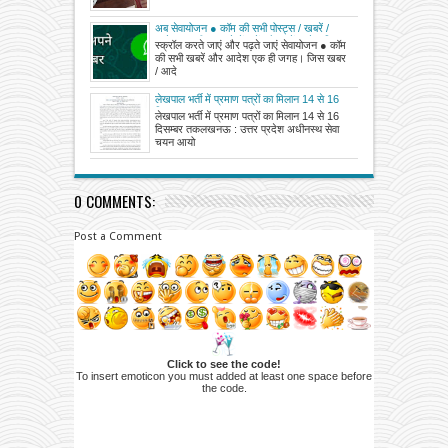
अब सेवायोजन ● कॉम की सभी पोस्ट्स / खबरें /
आदेश एक ही जगह देखें, पढ़ें और करें आदेश क्लिक
स्क्रॉल करते जाएं और पढ़ते जाएं सेवायोजन ● कॉम
करके डाउनलोड
की सभी खबरें और आदेश एक ही जगह। जिस खबर
/ आदे
लेखपाल भर्ती में प्रमाण पत्रों का मिलान 14 से 16
दिसम्बर तक
लेखपाल भर्ती में प्रमाण पत्रों का मिलान 14 से 16
दिसम्बर तकलखनऊ : उत्तर प्रदेश अधीनस्थ सेवा
चयन आयो
0 COMMENTS:
Post a Comment
Click to see the code!
To insert emoticon you must added at least one space before
the code.