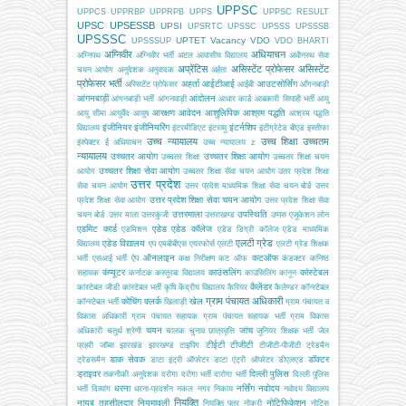
UPPSC
UPPCS
UPPRBP
UPPRPB
UPPS
UPPSC RESULT
UPSC
UPSESSB
UPSI
UPSRTC
UPSSC
UPSSS
UPSSSB
UPSSSC
UPTET
Vacancy
VDO
UPSSSUP
VDO BHARTI
अग्निवीर
अधियाचन
अग्निपथ
अग्निवीर भर्ती
अटल आवासीय विद्यालय
अधीनस्थ सेवा
अप्रेंटिस
असिस्टेंट प्रोफेसर
असिस्टेंट
चयन आयोग
अनुदेशक
अनुवादक
अर्हता
प्रोफेसर भर्ती
अहर्ता
आईटीआई
आउटसोर्सिंग
अस्सिटेंट प्रोफेसर
आईबी
आँगनबाड़ी
आंगनबाड़ी
आंदोलन
आंगनबाड़ी भर्ती
आंगनवाड़ी
आधार कार्ड
आबकारी सिपाही भर्ती
आयु
आरक्षण
आवेदन
आशुलिपिक
आश्रम पद्धति
आयु सीमा
आयुर्वेद
आयुष
आश्रम पद्धति
इंजीनियर
इंजीनियरिंग
इंटर्नशिप
विद्यालय
इंटरमीडिएट
इंटरव्यू
इंटीग्रेटेड बीएड
इस्तीफा
उच्च न्यायालय
उच्च शिक्षा
उच्चतम
इंस्पेक्टर
ई अधियाचन
उच्च न्यायालय z
न्यायालय
उच्चतर आयोग
उच्चतर शिक्षा आयोग
उच्चतर शिक्षा
उच्चतर शिक्षा चयन
उच्चतर शिक्षा सेवा आयोग
आयोग
उच्चतर शिक्षा सेवा चयन आयोग
उतर प्रदेश शिक्षा
उत्तर प्रदेश
सेवा चयन आयोग
उत्तर प्रदेश माध्यमिक शिक्षा सेवा चयन बोर्ड
उत्तर
उत्तर प्रदेश शिक्षा सेवा चयन आयोग
प्रदेश शिक्षा सेवा आयोग
उत्तर प्रदेश शिक्षा सेवा
उत्तरमाला
उपस्थिति
चयन बोर्ड
उत्तर माला
उत्तरकुंजी
उत्तराखण्ड
उप्पस
एजूकेशन लोन
एडमिट कार्ड
एडेड
एडेड कॉलेज
एडमिशन
एडेड डिग्री कॉलेज
एडेड माध्यमिक
एलटी ग्रेड
एडेड विद्यालय
विद्यालय
एप
एमबीबीएस
एयरफोर्स
एलटी
एलटी ग्रेड शिक्षक
ऑनलाइन
कटऑफ
भर्ती
एसआई भर्ती
ऐप
कक्ष निरीक्षण
कट ऑफ
कंडक्टर
कनिष्ठ
कंप्यूटर
काउंसलिंग
कांस्टेबल
सहायक
कर्नाटक
कस्तूरबा विद्यालय
काउंसिलिंग
कानून
कैलेंडर
कांस्टेबल जीडी
कांस्टेबल भर्ती
कृषि
केंद्रीय विद्यालय
कैरियर
कैलेण्डर
कॉन्स्टेबल
ग्राम पंचायत अधिकारी
कोचिंग
क्लर्क
खेल
कॉन्स्टेबल भर्ती
खिलाड़ी
ग्राम पंचायत व
विकास अधिकारी
ग्राम पंचायत सहायक
ग्राम पंचायत सहायक भर्ती
ग्राम विकास
चयन
जांच
अधिकारी
चतुर्थ श्रेणी
चालक
चुनाव
छात्रवृत्ति
जूनियर शिक्षक भर्ती
जेल
टीईटी
टीजीटी
प्रहरी
जॉब्स
झारखंड
झारखण्ड
टाइपिंग
टीजीटी-पीजीटी
ट्रेडमैन
डाक सेवक
डॉक्टर
ट्रेडसमैन
डाटा इंट्री ऑपरेटर
डाटा एंट्री ऑपरेटर
डीएलएड
ड्राइवर
दिल्ली पुलिस
तकनीकी अनुदेशक
दरोगा
दरोगा भर्ती
दारोगा भर्ती
दिल्ली पुलिस
धरना
नर्सिंग
नवोदय
भर्ती
दिव्यांग
धरना-प्रदर्शन
नकल
नगर निकाय
नवोदय विद्यालय
नियुक्ति
नायब तहसीलदार
नियमावली
नोटिफिकेशन
नियुक्ति पत्र
नोकरी
नोटिस