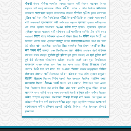
नौकरी
नौसेना
पंचायत सहायक
नौसना
न्यायधीश
पंचयात सहायक भर्ती
पंचायत
परीक्षा
परीक्षाफल
सहायक भर्ती
पढ़ाई
परिचालक
परिणाम
परीक्षा z
परीक्षा कैलेंडर
पुलिस
पाठ्यक्रम
पीसीएस
पाठयक्रम
पात्रता
पालीटेक्निक
पीएचडी
पुलिस कॉन्स्टेबल
पुलिस भर्ती
पेपर लीक
पैरामेडिकल
पॉलिटेक्निक
पॉलीटेक्निक
प्रदर्शन
प्रधानचार्य
भर्ती
प्रधानाचार्य भर्ती
प्रवक्ता
प्रधानाचार्य
प्रयोगशाला सहायक
प्रवक्ता भर्ती
प्रवक्ता
प्रवेश
प्रवेश पत्र
भर्ती परीक्षा
प्रवक्ता साक्षात्कार
प्रवेश।
प्रवेशपत्र
प्रशिक्षक
प्रशिक्षण
प्राचार्य भर्ती
प्रोफेसर
फीस
बजट
प्राचार्य
फर्जी
फार्मासिस्ट
फार्मेसी
फॉर्म
भर्ती
बिहार
बैंकिंग
बीएड
बेरोजगार
बेसिक शिक्षा
बैठक
बर्खास्तगी
बेरोजगारी
बैंक
भर्ती
मजदूर
मध्यप्रदेश
कैलेण्डर
भारतीय डाक
भ्रष्टाचार
मदरसा
मध्यमिक शिक्षा सेवा चयन
मांग
माध्यमिक शिक्षा
माध्यमिक
माध्यमिक शिक्षा
बोर्ड
महिला
माध्यमिक शिक्षा विभाग
सेवा चयन बोर्ड
मानदेय
मुख्य सेविका
मेडिकल
मुक्त विश्वविद्यालय
मूल्यांकन
मेट्रो
यूजीसी
यूपी पुलिस
यूपी पुलिस भर्ती
मेडिकल विभाग
मोबाइल
यूपी पुलिस एसआई भर्ती
रसोइया
यूपी बोर्ड
रजिस्ट्रार
रजिस्ट्रेशन
राजकीय
राजर्षि टंडन मुक्त विश्वविद्यालय
राजस्थान
रिजल्ट
रिजल्ट्स
राजस्व परिषद
राज्य शिक्षा सेवा चयन आयोग
रेडियो
रेलवे
रोजगार
लिपिक
ऑपरेटर
रेलवे भर्ती
रैंकिंग
रैली
रो-ARO
रोडवेज
लाइब्रेरियन
लेखपाल
लेखपाल भर्ती
वन दरोगा
वायुसेना
लेखपालज भर्ती
वन रक्षक
वरिष्ठ प्रवक्ता
विज्ञप्ति
विज्ञापन
विरोध
शारीरिक दक्षता
विद्यालय
वेटनरी
वेतन
वेतनमान
वैज्ञानिक
शिक्षक भर्ती
शासनादेश
शिक्षक
शिक्षा
शिक्षक भर्ती UPPSC
शिक्षा चयन आयोग
शिक्षा सेवा चयन आयोग
शिक्षा निदेशालय
शिक्षा सेवा आयोग
शुल्क
शैक्षिक योग्यता
सत्यापन
सर्कुलर
समय सारिणी
समाज कल्याण
सरकारी नौकरी
सर्वेयर
सर्वोदय विद्यालय
संविदा
संस्कृत
साक्षात्कार
सिपाही
सिपाही भर्ती
सहकारिता
सिविल जज
सूचना का
सेना
सेना भर्ती
सैनिक स्कूल
स्टाफ नर्स
अधिकार
सेवायोजन
स्कूल
स्क्रीनिंग
स्टाइपेंड
स्टेनोग्राफर
स्वीपर
हरियाणा
हाईकोर्ट
होमगार्ड
हाइकोर्ट
हिमांचल प्रदेश
हेल्पलाइन
होमगार्ड्स