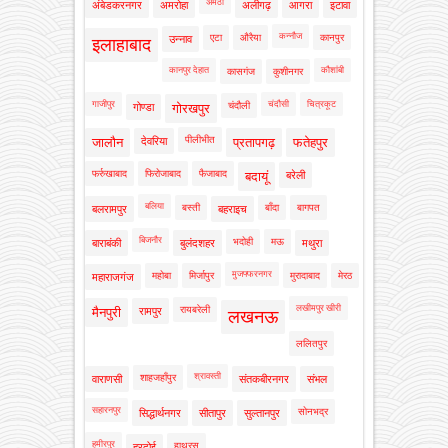
अमेठी
अंबेडकरनगर
अमरोहा
अलीगढ़
आगरा
इटावा
कन्नौज
एटा
औरैया
कानपुर
उन्नाव
इलाहाबाद
कानपुर देहात
कौशांबी
कासगंज
कुशीनगर
गाजीपुर
चंदौसी
चित्रकूट
चंदौली
गोण्डा
गोरखपुर
पीलीभीत
जालौन
देवरिया
प्रतापगढ़
फतेहपुर
फर्रुखाबाद
फिरोजाबाद
फैजाबाद
बदायूं
बरेली
बलिया
बस्ती
बाँदा
बागपत
बलरामपुर
बहराइच
बिजनौर
भदोही
मऊ
बाराबंकी
बुलंदशहर
मथुरा
मुजफ्फरनगर
महोबा
मिर्जापुर
मुरादाबाद
मेरठ
महाराजगंज
लखीमपुर खीरी
रायबरेली
मैनपुरी
रामपुर
लखनऊ
ललितपुर
श्रावस्ती
शाहजहाँपुर
वाराणसी
संतकबीरनगर
संभल
सहारनपुर
सोनभद्र
सिद्धार्थनगर
सीतापुर
सुल्तानपुर
हमीरपुर
हाथरस
हरदोई