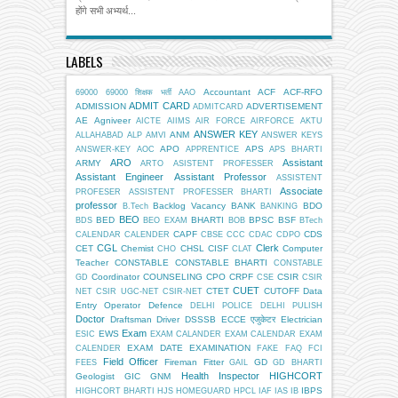
होंगे सभी अभ्यर्थ...
LABELS
Accountant
ACF
ACF-RFO
69000
69000 शिक्षक भर्ती
AAO
ADMIT CARD
ADMISSION
ADVERTISEMENT
ADMITCARD
AE
Agniveer
AICTE
AIIMS
AIR FORCE
AIRFORCE
AKTU
ANSWER KEY
ANM
ALLAHABAD
ALP
AMVI
ANSWER KEYS
APO
APS
ANSWER-KEY
AOC
APPRENTICE
APS BHARTI
ARO
Assistant
ARMY
ARTO
ASISTENT PROFESSER
Assistant Engineer
Assistant Professor
ASSISTENT
Associate
PROFESER
ASSISTENT PROFESSER BHARTI
professor
Backlog Vacancy
BANK
BDO
B.Tech
BANKING
BEO
BED
BHARTI
BPSC
BSF
BDS
BEO EXAM
BOB
BTech
CAPF
CDS
CALENDAR
CALENDER
CBSE
CCC
CDAC
CDPO
CGL
Clerk
CET
Chemist
CHSL
CISF
Computer
CHO
CLAT
Teacher
CONSTABLE
CONSTABLE BHARTI
CONSTABLE
Coordinator
COUNSELING
CPO
CRPF
CSIR
GD
CSE
CSIR
CUET
CTET
CUTOFF
Data
NET
CSIR UGC-NET
CSIR-NET
Entry Operator
Defence
DELHI POLICE
DELHI PULISH
Doctor
Draftsman
Driver
DSSSB
ECCE एजुकेटर
Electrician
Exam
EWS
ESIC
EXAM CALANDER
EXAM CALENDAR
EXAM
EXAM DATE
EXAMINATION
CALENDER
FAKE
FAQ
FCI
Field Officer
Fireman
Fitter
GD
FEES
GAIL
GD BHARTI
Health Inspector
HIGHCORT
Geologist
GIC
GNM
IBPS
HIGHCORT BHARTI
HJS
HOMEGUARD
HPCL
IAF
IAS
IB