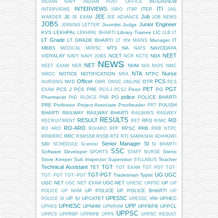
INTERVIEW
INDIAN NAVY
INDIAN POST OFFICE
INTERVIEWS
ITI
ITEP
INTERVIEWE
ISRO
ITBP
JAIL
JEE
Job
JE
WARDER
JE EXAM
JEE ADVANCE
JOB NEWS
JOBS
Junior Engineer
Journlist
Judge
JOINING LETTER
KVS
LEKHPAL
Library Trainee
LIC
LEKHPAL BHARTI
LLB
LT
LT Grade
LT GRADE BHARTI
Manager IT
LT ग्रेड
MAINS
MBBS
MTS
NA
NAVODAYA
MEDICAL
MPPSC
NATS
NEET
VIDYALAY
NCET
NDA
NAVY
NAVY JOBS
NCR
NCTE
NEWS
NET
NHM
NEET EXAM
NER
NIA
NIOS
NMC
NTA
Nurse
NOTICE
NOTIFICATION
NTPC
NMDC
NRA
Officer
PCS
NVS
OTR
NURSING
OMR
ONGC
ONLINE
PCS
PET
PGT
PCS J
PCS PRE
Peon
PG
EXAM
PCS-J
PCSJ
police
Pharmacist
PO
POLICE BHARTI
PhD
PLOICE
PNB
PRE
Professor
Project Associate
Proofreader
PULISH
PRT
BHARTI
RAILWAY
RAILWAY BHARTI
RAILWAYS
RAILWEY
RESULTS
RESULT
RO
RFO
RECRUITMENT
RET
RIMC
RO-ARO
RPSC
RRB
RO ARO
RO/ARO
RPF
RRB NTPC
RRC
RRB/RRC
RSMSSB
RSSB
RTE
RTI
SAMIKSHA ADHIKARI
Senior Manager
SI
SBI
SCHEDULE
Scientist
SI BHARTI
SSC
Software Developer
Steno
SPORTS
STAFF NURSE
Store Keeper
Sub Inspector
Supervisor
Teacher
SYLLABUS
Technical Assistant
TGT
TET
TGT EXAM
TGT PGT
TGT-
TGT-PGT
UG
UGC
Tradesman
Typist
TGT- PGT
TGT--PGT
UGC NET
UGC-NET
UP
UGC NET EXAM
UHESC
UKPSC
UP
UP POLICE
UP POLICE BHARTI
POLICE
UP NHM
UP
UPESSC
UP SI
UPCATET
UPHEC
POLICE SI
UPESSC परीक्षा
UPHESC
UPP
UPNHM
UPPBPB
UPPCL
UPHES
UPNRHM
UPPSC
UPPCS
UPPRBP
UPPRPB
UPPS
UPPSC RESULT