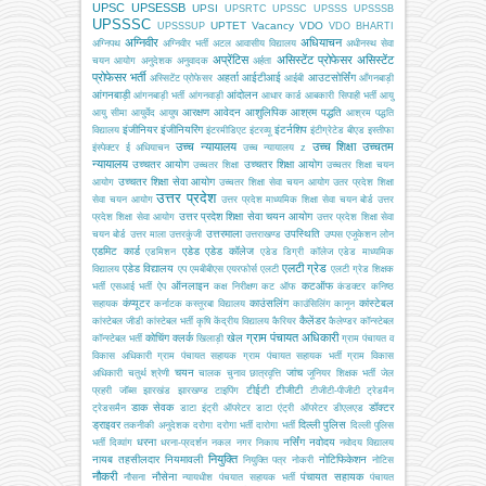
UPSC
UPSESSB
UPSI
UPSRTC
UPSSC
UPSSS
UPSSSB
UPSSSC
UPTET
Vacancy
VDO
UPSSSUP
VDO BHARTI
अग्निवीर
अधियाचन
अग्निपथ
अग्निवीर भर्ती
अटल आवासीय विद्यालय
अधीनस्थ सेवा
अप्रेंटिस
असिस्टेंट प्रोफेसर
असिस्टेंट
चयन आयोग
अनुदेशक
अनुवादक
अर्हता
प्रोफेसर भर्ती
अहर्ता
आईटीआई
आउटसोर्सिंग
अस्सिटेंट प्रोफेसर
आईबी
आँगनबाड़ी
आंगनबाड़ी
आंदोलन
आंगनबाड़ी भर्ती
आंगनवाड़ी
आधार कार्ड
आबकारी सिपाही भर्ती
आयु
आरक्षण
आवेदन
आशुलिपिक
आश्रम पद्धति
आयु सीमा
आयुर्वेद
आयुष
आश्रम पद्धति
इंजीनियर
इंजीनियरिंग
इंटर्नशिप
विद्यालय
इंटरमीडिएट
इंटरव्यू
इंटीग्रेटेड बीएड
इस्तीफा
उच्च न्यायालय
उच्च शिक्षा
उच्चतम
इंस्पेक्टर
ई अधियाचन
उच्च न्यायालय z
न्यायालय
उच्चतर आयोग
उच्चतर शिक्षा आयोग
उच्चतर शिक्षा
उच्चतर शिक्षा चयन
उच्चतर शिक्षा सेवा आयोग
आयोग
उच्चतर शिक्षा सेवा चयन आयोग
उतर प्रदेश शिक्षा
उत्तर प्रदेश
सेवा चयन आयोग
उत्तर प्रदेश माध्यमिक शिक्षा सेवा चयन बोर्ड
उत्तर
उत्तर प्रदेश शिक्षा सेवा चयन आयोग
प्रदेश शिक्षा सेवा आयोग
उत्तर प्रदेश शिक्षा सेवा
उत्तरमाला
उपस्थिति
चयन बोर्ड
उत्तर माला
उत्तरकुंजी
उत्तराखण्ड
उप्पस
एजूकेशन लोन
एडमिट कार्ड
एडेड
एडेड कॉलेज
एडमिशन
एडेड डिग्री कॉलेज
एडेड माध्यमिक
एलटी ग्रेड
एडेड विद्यालय
विद्यालय
एप
एमबीबीएस
एयरफोर्स
एलटी
एलटी ग्रेड शिक्षक
ऑनलाइन
कटऑफ
भर्ती
एसआई भर्ती
ऐप
कक्ष निरीक्षण
कट ऑफ
कंडक्टर
कनिष्ठ
कंप्यूटर
काउंसलिंग
कांस्टेबल
सहायक
कर्नाटक
कस्तूरबा विद्यालय
काउंसिलिंग
कानून
कैलेंडर
कांस्टेबल जीडी
कांस्टेबल भर्ती
कृषि
केंद्रीय विद्यालय
कैरियर
कैलेण्डर
कॉन्स्टेबल
ग्राम पंचायत अधिकारी
कोचिंग
क्लर्क
खेल
कॉन्स्टेबल भर्ती
खिलाड़ी
ग्राम पंचायत व
विकास अधिकारी
ग्राम पंचायत सहायक
ग्राम पंचायत सहायक भर्ती
ग्राम विकास
चयन
जांच
अधिकारी
चतुर्थ श्रेणी
चालक
चुनाव
छात्रवृत्ति
जूनियर शिक्षक भर्ती
जेल
टीईटी
टीजीटी
प्रहरी
जॉब्स
झारखंड
झारखण्ड
टाइपिंग
टीजीटी-पीजीटी
ट्रेडमैन
डाक सेवक
डॉक्टर
ट्रेडसमैन
डाटा इंट्री ऑपरेटर
डाटा एंट्री ऑपरेटर
डीएलएड
ड्राइवर
दिल्ली पुलिस
तकनीकी अनुदेशक
दरोगा
दरोगा भर्ती
दारोगा भर्ती
दिल्ली पुलिस
धरना
नर्सिंग
नवोदय
भर्ती
दिव्यांग
धरना-प्रदर्शन
नकल
नगर निकाय
नवोदय विद्यालय
नियुक्ति
नायब तहसीलदार
नियमावली
नोटिफिकेशन
नियुक्ति पत्र
नोकरी
नोटिस
नौकरी
नौसेना
पंचायत सहायक
नौसना
न्यायधीश
पंचयात सहायक भर्ती
पंचायत