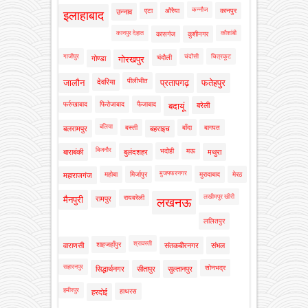
कन्नौज
एटा
औरैया
कानपुर
उन्नाव
इलाहाबाद
कानपुर देहात
कौशांबी
कासगंज
कुशीनगर
गाजीपुर
चंदौसी
चित्रकूट
चंदौली
गोण्डा
गोरखपुर
पीलीभीत
जालौन
देवरिया
प्रतापगढ़
फतेहपुर
फर्रुखाबाद
फिरोजाबाद
फैजाबाद
बदायूं
बरेली
बलिया
बस्ती
बाँदा
बागपत
बलरामपुर
बहराइच
बिजनौर
भदोही
मऊ
बाराबंकी
बुलंदशहर
मथुरा
मुजफ्फरनगर
महोबा
मिर्जापुर
मुरादाबाद
मेरठ
महाराजगंज
लखीमपुर खीरी
रायबरेली
मैनपुरी
रामपुर
लखनऊ
ललितपुर
श्रावस्ती
शाहजहाँपुर
वाराणसी
संतकबीरनगर
संभल
सहारनपुर
सोनभद्र
सिद्धार्थनगर
सीतापुर
सुल्तानपुर
हमीरपुर
हाथरस
हरदोई