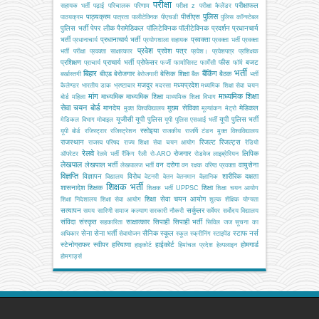
परीक्षा
परीक्षाफल
सहायक भर्ती
पढ़ाई
परिचालक
परिणाम
परीक्षा z
परीक्षा कैलेंडर
पुलिस
पाठ्यक्रम
पीसीएस
पाठयक्रम
पात्रता
पालीटेक्निक
पीएचडी
पुलिस कॉन्स्टेबल
पुलिस भर्ती
पेपर लीक
पैरामेडिकल
पॉलिटेक्निक
पॉलीटेक्निक
प्रदर्शन
प्रधानचार्य
भर्ती
प्रधानाचार्य भर्ती
प्रवक्ता
प्रधानाचार्य
प्रयोगशाला सहायक
प्रवक्ता भर्ती
प्रवक्ता
प्रवेश
प्रवेश पत्र
भर्ती परीक्षा
प्रवक्ता साक्षात्कार
प्रवेश।
प्रवेशपत्र
प्रशिक्षक
प्रशिक्षण
प्राचार्य भर्ती
प्रोफेसर
फीस
बजट
प्राचार्य
फर्जी
फार्मासिस्ट
फार्मेसी
फॉर्म
भर्ती
बिहार
बैंकिंग
बीएड
बेरोजगार
बेसिक शिक्षा
बैठक
बर्खास्तगी
बेरोजगारी
बैंक
भर्ती
मजदूर
मध्यप्रदेश
कैलेण्डर
भारतीय डाक
भ्रष्टाचार
मदरसा
मध्यमिक शिक्षा सेवा चयन
मांग
माध्यमिक शिक्षा
माध्यमिक
माध्यमिक शिक्षा
बोर्ड
महिला
माध्यमिक शिक्षा विभाग
सेवा चयन बोर्ड
मानदेय
मुख्य सेविका
मेडिकल
मुक्त विश्वविद्यालय
मूल्यांकन
मेट्रो
यूजीसी
यूपी पुलिस
यूपी पुलिस भर्ती
मेडिकल विभाग
मोबाइल
यूपी पुलिस एसआई भर्ती
रसोइया
यूपी बोर्ड
रजिस्ट्रार
रजिस्ट्रेशन
राजकीय
राजर्षि टंडन मुक्त विश्वविद्यालय
राजस्थान
रिजल्ट
रिजल्ट्स
राजस्व परिषद
राज्य शिक्षा सेवा चयन आयोग
रेडियो
रेलवे
रोजगार
लिपिक
ऑपरेटर
रेलवे भर्ती
रैंकिंग
रैली
रो-ARO
रोडवेज
लाइब्रेरियन
लेखपाल
लेखपाल भर्ती
वन दरोगा
वायुसेना
लेखपालज भर्ती
वन रक्षक
वरिष्ठ प्रवक्ता
विज्ञप्ति
विज्ञापन
विरोध
शारीरिक दक्षता
विद्यालय
वेटनरी
वेतन
वेतनमान
वैज्ञानिक
शिक्षक भर्ती
शासनादेश
शिक्षक
शिक्षा
शिक्षक भर्ती UPPSC
शिक्षा चयन आयोग
शिक्षा सेवा चयन आयोग
शिक्षा निदेशालय
शिक्षा सेवा आयोग
शुल्क
शैक्षिक योग्यता
सत्यापन
सर्कुलर
समय सारिणी
समाज कल्याण
सरकारी नौकरी
सर्वेयर
सर्वोदय विद्यालय
संविदा
संस्कृत
साक्षात्कार
सिपाही
सिपाही भर्ती
सहकारिता
सिविल जज
सूचना का
सेना
सेना भर्ती
सैनिक स्कूल
स्टाफ नर्स
अधिकार
सेवायोजन
स्कूल
स्क्रीनिंग
स्टाइपेंड
स्टेनोग्राफर
स्वीपर
हरियाणा
हाईकोर्ट
होमगार्ड
हाइकोर्ट
हिमांचल प्रदेश
हेल्पलाइन
होमगार्ड्स