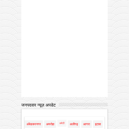
जनपदवार न्यूज़ अपडेट
अमेठी
अंबेडकरनगर
अमरोहा
अलीगढ़
आगरा
इटावा