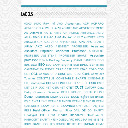
LABELS
Accountant
ACF
ACF-RFO
69000
69000 शिक्षक भर्ती
AAO
ADMIT CARD
ADMISSION
ADVERTISEMENT
ADMITCARD
AE
Agniveer
AICTE
AIIMS
AIR FORCE
AIRFORCE
AKTU
ANSWER KEY
ANM
ALLAHABAD
ALP
AMVI
ANSWER KEYS
APO
APS
ANSWER-KEY
AOC
APPRENTICE
APS BHARTI
ARO
Assistant
ARMY
ARTO
ASISTENT PROFESSER
Assistant Engineer
Assistant Professor
ASSISTENT
Associate
PROFESER
ASSISTENT PROFESSER BHARTI
professor
Backlog Vacancy
BANK
BDO
B.Tech
BANKING
BEO
BED
BHARTI
BPSC
BSF
BDS
BEO EXAM
BOB
BTech
CAPF
CDS
CALENDAR
CALENDER
CBSE
CCC
CDAC
CDPO
CGL
Clerk
CET
Chemist
CHSL
CISF
Computer
CHO
CLAT
Teacher
CONSTABLE
CONSTABLE BHARTI
CONSTABLE
Coordinator
COUNSELING
CPO
CRPF
CSIR
GD
CSE
CSIR
CUET
CTET
CUTOFF
Data
NET
CSIR UGC-NET
CSIR-NET
Entry Operator
Defence
DELHI POLICE
DELHI PULISH
Doctor
Draftsman
Driver
DSSSB
ECCE एजुकेटर
Electrician
Exam
EWS
ESIC
EXAM CALANDER
EXAM CALENDAR
EXAM
EXAM DATE
EXAMINATION
CALENDER
FAKE
FAQ
FCI
Field Officer
Fireman
Fitter
GD
FEES
GAIL
GD BHARTI
Health Inspector
HIGHCORT
Geologist
GIC
GNM
IBPS
HIGHCORT BHARTI
HJS
HOMEGUARD
HPCL
IAF
IAS
IB
IBPS BANK
IDBI
IIT
INDIAN ARMY
IFS
IGNOU
IIT JEE