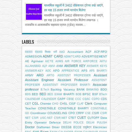
माध्यमिक स्कूलों में 3402 वोकेशनल ट्रेनर रखे जाएंगे,
हर माह 15 हजार रुपये मानदेय मिलेगा
माध्यमिक स्कूलों में 3402 वोकेशनल ट्रेनर रखे जाएंगे,
हर माह 15 हजार रुपये मानदेय मिलेगा लखनऊ ।
राजकीय व आशासकीय सहायता प्राप्त (एडेड) माध्यम...
LABELS
Accountant
ACF
ACF-RFO
69000
69000 शिक्षक भर्ती
AAO
ADMIT CARD
ADMISSION
ADVERTISEMENT
ADMITCARD
AE
Agniveer
AICTE
AIIMS
AIR FORCE
AIRFORCE
AKTU
ANSWER KEY
ANM
ALLAHABAD
ALP
AMVI
ANSWER KEYS
APO
APS
ANSWER-KEY
AOC
APPRENTICE
APS BHARTI
ARO
Assistant
ARMY
ARTO
ASISTENT PROFESSER
Assistant Engineer
Assistant Professor
ASSISTENT
Associate
PROFESER
ASSISTENT PROFESSER BHARTI
professor
Backlog Vacancy
BANK
BDO
B.Tech
BANKING
BEO
BED
BHARTI
BPSC
BSF
BDS
BEO EXAM
BOB
BTech
CAPF
CDS
CALENDAR
CALENDER
CBSE
CCC
CDAC
CDPO
CGL
Clerk
CET
Chemist
CHSL
CISF
Computer
CHO
CLAT
Teacher
CONSTABLE
CONSTABLE BHARTI
CONSTABLE
Coordinator
COUNSELING
CPO
CRPF
CSIR
GD
CSE
CSIR
CUET
CTET
CUTOFF
Data
NET
CSIR UGC-NET
CSIR-NET
Entry Operator
Defence
DELHI POLICE
DELHI PULISH
Doctor
Draftsman
Driver
DSSSB
ECCE एजुकेटर
Electrician
Exam
EWS