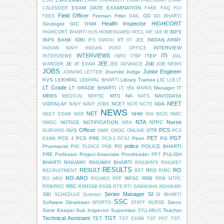
ESIC
EXAM CALANDER
EXAM CALENDAR
EXAM
EXAM DATE
EXAMINATION
CALENDER
FAKE
FAQ
FCI
Field Officer
Fireman
Fitter
GD
FEES
GAIL
GD BHARTI
Health Inspector
HIGHCORT
Geologist
GIC
GNM
IBPS
HIGHCORT BHARTI
HJS
HOMEGUARD
HPCL
IAF
IAS
IB
IBPS BANK
IDBI
IIT
INDIAN ARMY
IFS
IGNOU
IIT JEE
INTERVIEW
INDIAN NAVY
INDIAN POST OFFICE
INTERVIEWS
ITI
ITEP
INTERVIEWE
ISRO
ITBP
JAIL
JEE
Job
JE
WARDER
JE EXAM
JEE ADVANCE
JOB NEWS
JOBS
Junior Engineer
Journlist
Judge
JOINING LETTER
KVS
LEKHPAL
Library Trainee
LIC
LEKHPAL BHARTI
LLB
LT
LT Grade
LT GRADE BHARTI
Manager IT
LT ग्रेड
MAINS
MBBS
MTS
NA
NAVODAYA
MEDICAL
MPPSC
NATS
NEET
VIDYALAY
NCET
NDA
NAVY
NAVY JOBS
NCR
NCTE
NEWS
NET
NHM
NEET EXAM
NER
NIA
NIOS
NMC
NTA
Nurse
NOTICE
NOTIFICATION
NTPC
NMDC
NRA
Officer
PCS
NVS
OTR
NURSING
OMR
ONGC
ONLINE
PCS
PET
PGT
PCS J
PCS PRE
Peon
PG
EXAM
PCS-J
PCSJ
police
Pharmacist
PO
POLICE BHARTI
PhD
PLOICE
PNB
PRE
Professor
Project Associate
Proofreader
PULISH
PRT
BHARTI
RAILWAY
RAILWAY BHARTI
RAILWAYS
RAILWEY
RESULTS
RESULT
RO
RFO
RECRUITMENT
RET
RIMC
RO-ARO
RPSC
RRB
RO ARO
RO/ARO
RPF
RRB NTPC
RRC
RRB/RRC
RSMSSB
RSSB
RTE
RTI
SAMIKSHA ADHIKARI
Senior Manager
SI
SBI
SCHEDULE
Scientist
SI BHARTI
SSC
Software Developer
Steno
SPORTS
STAFF NURSE
Store Keeper
Sub Inspector
Supervisor
Teacher
SYLLABUS
Technical Assistant
TGT
TET
TGT EXAM
TGT PGT
TGT-