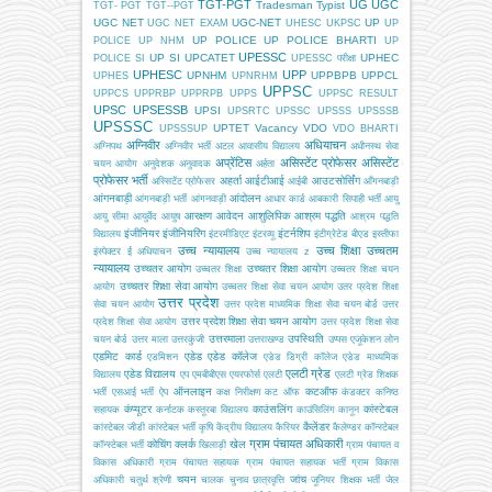
TGT-PGT
UG
UGC
Tradesman
Typist
TGT- PGT
TGT--PGT
UGC NET
UGC-NET
UP
UGC NET EXAM
UHESC
UKPSC
UP
UP POLICE
UP POLICE BHARTI
POLICE
UP NHM
UP
UPESSC
UP SI
UPCATET
UPHEC
POLICE SI
UPESSC परीक्षा
UPHESC
UPP
UPNHM
UPPBPB
UPPCL
UPHES
UPNRHM
UPPSC
UPPCS
UPPRBP
UPPRPB
UPPS
UPPSC RESULT
UPSC
UPSESSB
UPSI
UPSRTC
UPSSC
UPSSS
UPSSSB
UPSSSC
UPTET
Vacancy
VDO
UPSSSUP
VDO BHARTI
अग्निवीर
अधियाचन
अग्निपथ
अग्निवीर भर्ती
अटल आवासीय विद्यालय
अधीनस्थ सेवा
अप्रेंटिस
असिस्टेंट प्रोफेसर
असिस्टेंट
चयन आयोग
अनुदेशक
अनुवादक
अर्हता
प्रोफेसर भर्ती
अहर्ता
आईटीआई
आउटसोर्सिंग
अस्सिटेंट प्रोफेसर
आईबी
आँगनबाड़ी
आंगनबाड़ी
आंदोलन
आंगनबाड़ी भर्ती
आंगनवाड़ी
आधार कार्ड
आबकारी सिपाही भर्ती
आयु
आरक्षण
आवेदन
आशुलिपिक
आश्रम पद्धति
आयु सीमा
आयुर्वेद
आयुष
आश्रम पद्धति
इंजीनियर
इंजीनियरिंग
इंटर्नशिप
विद्यालय
इंटरमीडिएट
इंटरव्यू
इंटीग्रेटेड बीएड
इस्तीफा
उच्च न्यायालय
उच्च शिक्षा
उच्चतम
इंस्पेक्टर
ई अधियाचन
उच्च न्यायालय z
न्यायालय
उच्चतर आयोग
उच्चतर शिक्षा आयोग
उच्चतर शिक्षा
उच्चतर शिक्षा चयन
उच्चतर शिक्षा सेवा आयोग
आयोग
उच्चतर शिक्षा सेवा चयन आयोग
उतर प्रदेश शिक्षा
उत्तर प्रदेश
सेवा चयन आयोग
उत्तर प्रदेश माध्यमिक शिक्षा सेवा चयन बोर्ड
उत्तर
उत्तर प्रदेश शिक्षा सेवा चयन आयोग
प्रदेश शिक्षा सेवा आयोग
उत्तर प्रदेश शिक्षा सेवा
उत्तरमाला
उपस्थिति
चयन बोर्ड
उत्तर माला
उत्तरकुंजी
उत्तराखण्ड
उप्पस
एजूकेशन लोन
एडमिट कार्ड
एडेड
एडेड कॉलेज
एडमिशन
एडेड डिग्री कॉलेज
एडेड माध्यमिक
एलटी ग्रेड
एडेड विद्यालय
विद्यालय
एप
एमबीबीएस
एयरफोर्स
एलटी
एलटी ग्रेड शिक्षक
ऑनलाइन
कटऑफ
भर्ती
एसआई भर्ती
ऐप
कक्ष निरीक्षण
कट ऑफ
कंडक्टर
कनिष्ठ
कंप्यूटर
काउंसलिंग
कांस्टेबल
सहायक
कर्नाटक
कस्तूरबा विद्यालय
काउंसिलिंग
कानून
कैलेंडर
कांस्टेबल जीडी
कांस्टेबल भर्ती
कृषि
केंद्रीय विद्यालय
कैरियर
कैलेण्डर
कॉन्स्टेबल
ग्राम पंचायत अधिकारी
कोचिंग
क्लर्क
खेल
कॉन्स्टेबल भर्ती
खिलाड़ी
ग्राम पंचायत व
विकास अधिकारी
ग्राम पंचायत सहायक
ग्राम पंचायत सहायक भर्ती
ग्राम विकास
चयन
जांच
अधिकारी
चतुर्थ श्रेणी
चालक
चुनाव
छात्रवृत्ति
जूनियर शिक्षक भर्ती
जेल