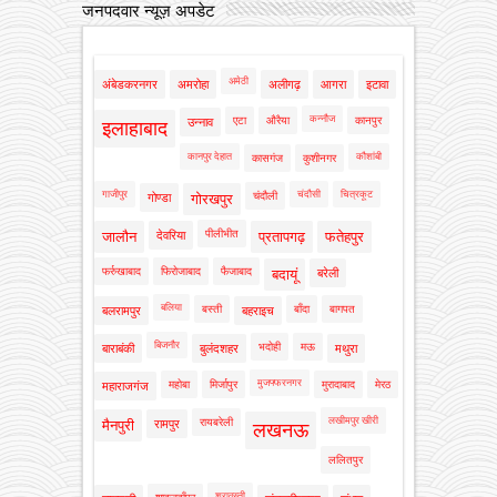
जनपदवार न्यूज़ अपडेट
अमेठी
अंबेडकरनगर
अमरोहा
अलीगढ़
आगरा
इटावा
कन्नौज
एटा
औरैया
कानपुर
उन्नाव
इलाहाबाद
कानपुर देहात
कौशांबी
कासगंज
कुशीनगर
गाजीपुर
चंदौसी
चित्रकूट
चंदौली
गोण्डा
गोरखपुर
पीलीभीत
जालौन
देवरिया
प्रतापगढ़
फतेहपुर
फर्रुखाबाद
फिरोजाबाद
फैजाबाद
बदायूं
बरेली
बलिया
बस्ती
बाँदा
बागपत
बलरामपुर
बहराइच
बिजनौर
भदोही
मऊ
बाराबंकी
बुलंदशहर
मथुरा
मुजफ्फरनगर
महोबा
मिर्जापुर
मुरादाबाद
मेरठ
महाराजगंज
लखीमपुर खीरी
रायबरेली
मैनपुरी
रामपुर
लखनऊ
ललितपुर
श्रावस्ती