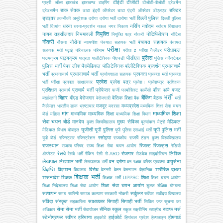
टीईटी
टीजीटी
प्रहरी
जॉब्स
झारखंड
झारखण्ड
टाइपिंग
टीजीटी-पीजीटी
ट्रेडमैन
डाक सेवक
डॉक्टर
ट्रेडसमैन
डाटा इंट्री ऑपरेटर
डाटा एंट्री ऑपरेटर
डीएलएड
ड्राइवर
दिल्ली पुलिस
तकनीकी अनुदेशक
दरोगा
दरोगा भर्ती
दारोगा भर्ती
दिल्ली पुलिस
धरना
नर्सिंग
नवोदय
भर्ती
दिव्यांग
धरना-प्रदर्शन
नकल
नगर निकाय
नवोदय विद्यालय
नियुक्ति
नायब तहसीलदार
नियमावली
नोटिफिकेशन
नियुक्ति पत्र
नोकरी
नोटिस
नौकरी
नौसेना
पंचायत सहायक
नौसना
न्यायधीश
पंचयात सहायक भर्ती
पंचायत
परीक्षा
परीक्षाफल
सहायक भर्ती
पढ़ाई
परिचालक
परिणाम
परीक्षा z
परीक्षा कैलेंडर
पुलिस
पाठ्यक्रम
पीसीएस
पाठयक्रम
पात्रता
पालीटेक्निक
पीएचडी
पुलिस कॉन्स्टेबल
पुलिस भर्ती
पेपर लीक
पैरामेडिकल
पॉलिटेक्निक
पॉलीटेक्निक
प्रदर्शन
प्रधानचार्य
भर्ती
प्रधानाचार्य भर्ती
प्रवक्ता
प्रधानाचार्य
प्रयोगशाला सहायक
प्रवक्ता भर्ती
प्रवक्ता
प्रवेश
प्रवेश पत्र
भर्ती परीक्षा
प्रवक्ता साक्षात्कार
प्रवेश।
प्रवेशपत्र
प्रशिक्षक
प्रशिक्षण
प्राचार्य भर्ती
प्रोफेसर
फीस
बजट
प्राचार्य
फर्जी
फार्मासिस्ट
फार्मेसी
फॉर्म
भर्ती
बिहार
बैंकिंग
बीएड
बेरोजगार
बेसिक शिक्षा
बैठक
बर्खास्तगी
बेरोजगारी
बैंक
भर्ती
मजदूर
मध्यप्रदेश
कैलेण्डर
भारतीय डाक
भ्रष्टाचार
मदरसा
मध्यमिक शिक्षा सेवा चयन
मांग
माध्यमिक शिक्षा
माध्यमिक
माध्यमिक शिक्षा
बोर्ड
महिला
माध्यमिक शिक्षा विभाग
सेवा चयन बोर्ड
मानदेय
मुख्य सेविका
मेडिकल
मुक्त विश्वविद्यालय
मूल्यांकन
मेट्रो
यूजीसी
यूपी पुलिस
यूपी पुलिस भर्ती
मेडिकल विभाग
मोबाइल
यूपी पुलिस एसआई भर्ती
रसोइया
यूपी बोर्ड
रजिस्ट्रार
रजिस्ट्रेशन
राजकीय
राजर्षि टंडन मुक्त विश्वविद्यालय
राजस्थान
रिजल्ट
रिजल्ट्स
राजस्व परिषद
राज्य शिक्षा सेवा चयन आयोग
रेडियो
रेलवे
रोजगार
लिपिक
ऑपरेटर
रेलवे भर्ती
रैंकिंग
रैली
रो-ARO
रोडवेज
लाइब्रेरियन
लेखपाल
लेखपाल भर्ती
वन दरोगा
वायुसेना
लेखपालज भर्ती
वन रक्षक
वरिष्ठ प्रवक्ता
विज्ञप्ति
विज्ञापन
विरोध
शारीरिक दक्षता
विद्यालय
वेटनरी
वेतन
वेतनमान
वैज्ञानिक
शिक्षक भर्ती
शासनादेश
शिक्षक
शिक्षा
शिक्षक भर्ती UPPSC
शिक्षा चयन आयोग
शिक्षा सेवा चयन आयोग
शिक्षा निदेशालय
शिक्षा सेवा आयोग
शुल्क
शैक्षिक योग्यता
सत्यापन
सर्कुलर
समय सारिणी
समाज कल्याण
सरकारी नौकरी
सर्वेयर
सर्वोदय विद्यालय
संविदा
संस्कृत
साक्षात्कार
सिपाही
सिपाही भर्ती
सहकारिता
सिविल जज
सूचना का
सेना
सेना भर्ती
सैनिक स्कूल
स्टाफ नर्स
अधिकार
सेवायोजन
स्कूल
स्क्रीनिंग
स्टाइपेंड
स्टेनोग्राफर
स्वीपर
हरियाणा
हाईकोर्ट
होमगार्ड
हाइकोर्ट
हिमांचल प्रदेश
हेल्पलाइन